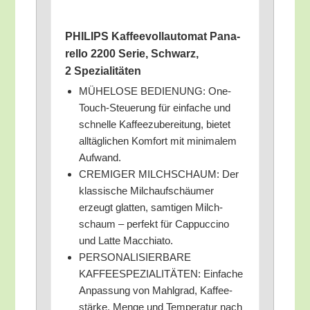
PHILIPS Kaf­fee­voll­au­to­mat Pana­
rel­lo 2200 Serie, Schwarz,
2 Spezialitäten
MÜHELOSE BEDIENUNG: One-
Touch-Steue­rung für ein­fa­che und
schnel­le Kaf­fee­zu­be­rei­tung, bie­tet
all­täg­li­chen Kom­fort mit mini­ma­lem
Aufwand.
CREMIGER MILCHSCHAUM: Der
klas­si­sche Milch­auf­schäu­mer
erzeugt glat­ten, sam­ti­gen Milch­
schaum – per­fekt für Cap­puc­ci­no
und Lat­te Macchiato.
PERSONALISIERBARE
KAFFEESPEZIALITÄTEN: Ein­fa­che
Anpas­sung von Mahl­grad, Kaf­fee­
stär­ke, Men­ge und Tem­pe­ra­tur nach