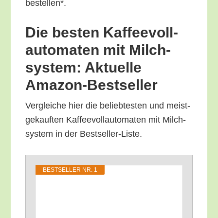
bestellen*.
Die bes­ten Kaf­fee­voll­
au­to­ma­ten mit Milch­
sys­tem: Aktu­el­le
Amazon-Bestseller
Ver­glei­che hier die belieb­tes­ten und meist­
ge­kauf­ten Kaf­fee­voll­au­to­ma­ten mit Milch­
sys­tem in der Bestseller-Liste.
BEST­SEL­LER NR. 1