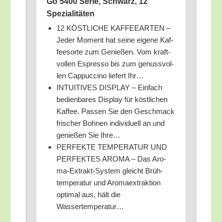
Go 5400 Serie, Schwarz, 12
Spezialitäten
12 KÖSTLICHE KAFFEEARTEN –
Jeder Moment hat sei­ne eige­ne Kaf­
fee­sor­te zum Genie­ßen. Vom kraft­
vol­len Espres­so bis zum genuss­vol­
len Cap­puc­ci­no lie­fert Ihr…
INTUITIVES DISPLAY – Ein­fach
bedien­ba­res Dis­play für köst­li­chen
Kaf­fee. Pas­sen Sie den Geschmack
fri­scher Boh­nen indi­vi­du­ell an und
genie­ßen Sie Ihre…
PERFEKTE TEMPERATUR UND
PERFEKTES AROMA – Das Aro­
ma-Extrakt-Sys­tem gleicht Brüh­
tem­pe­ra­tur und Aro­ma­ex­trak­ti­on
opti­mal aus, hält die
Wassertemperatur…