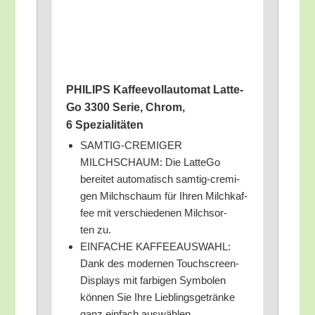
PHILIPS Kaf­fee­voll­au­to­mat Lat­te­
Go 3300 Serie, Chrom,
6 Spezialitäten
SAMTIG-CREMIGER
MILCHSCHAUM: Die Lat­te­Go
berei­tet auto­ma­tisch sam­tig-cre­mi­
gen Milch­schaum für Ihren Milch­kaf­
fee mit ver­schie­de­nen Milch­sor­
ten zu.
EINFACHE KAFFEEAUSWAHL:
Dank des moder­nen Touch­screen-
Dis­plays mit far­bi­gen Sym­bo­len
kön­nen Sie Ihre Lieb­lings­ge­trän­ke
ganz ein­fach auswählen.