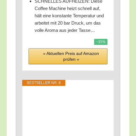
SCHNELLES AUFHEIZEN: Die­se
Cof­fee Machi­ne heizt schnell auf,
hält eine kon­stan­te Tem­pe­ra­tur und
arbei­tet mit 20 bar Druck, um das
vol­le Aro­ma aus jeder Tasse…
−35%
» Aktu­el­len Preis auf Ama­zon
prü­fen »
BEST­SEL­LER NR. 8