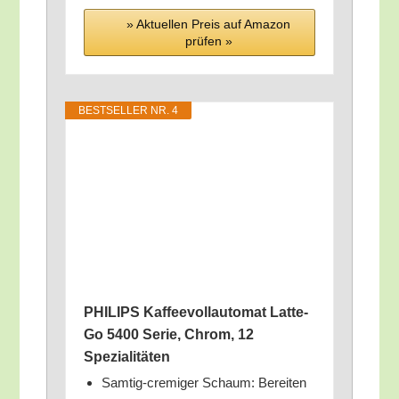
» Aktu­el­len Preis auf Ama­zon
prü­fen »
BEST­SEL­LER NR. 4
PHILIPS Kaf­fee­voll­au­to­mat Lat­te­
Go 5400 Serie, Chrom, 12
Spezialitäten
Sam­tig-cre­mi­ger Schaum: Berei­ten