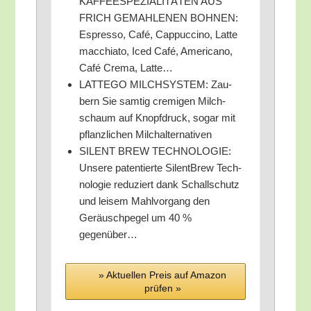
KAFFEESPEZIALITÄTEN AUS
FRICH GEMAHLENEN BOHNEN:
Espres­so, Café, Cap­puc­ci­no, Lat­te
mac­chia­to, Iced Café, Ame­ri­ca­no,
Café Cre­ma, Latte…
LATTEGO MILCHSYSTEM: Zau­
bern Sie sam­tig cre­mi­gen Milch­
schaum auf Knopf­druck, sogar mit
pflanz­li­chen Milchalternativen
SILENT BREW TECHNOLOGIE:
Unse­re paten­tier­te Sil­ent­Brew Tech­
no­lo­gie redu­ziert dank Schall­schutz
und lei­sem Mahl­vor­gang den
Geräusch­pe­gel um 40 %
gegenüber…
» Aktu­el­len Preis auf Ama­zon
prü­fen »