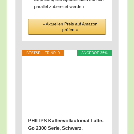
par­al­lel zube­rei­tet werden
» Aktu­el­len Preis auf Ama­zon
prü­fen »
BEST­SEL­LER NR. 9
ANGE­BOT: 35%
PHILIPS Kaf­fee­voll­au­to­mat Lat­te­
Go 2300 Serie, Schwarz,