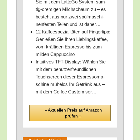
Sie mit dem Lat­te­Go Sys­tem sam­
tig-cre­mi­gen Milch­schaum zu – es
besteht aus nur zwei spül­ma­schi­
nen­fes­ten Tei­len und ist daher…
12 Kaf­fee­spe­zia­li­tä­ten auf Fin­ger­tipp:
Genie­ßen Sie Ihren Lieb­lings­kaf­fee,
vom kräf­ti­gen Espres­so bis zum
mil­den Cappuccino
Intui­ti­ves TFT-Dis­play: Wäh­len Sie
mit dem benut­zer­freund­li­chen
Touch­screen die­ser Espres­so­ma­
schi­ne mühe­los Ihr Getränk aus –
mit dem Cof­fee Customiser…
» Aktu­el­len Preis auf Ama­zon
prü­fen »