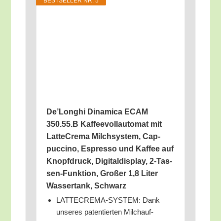
BEST­SEL­LER NR. 5
De’­Longhi Dina­mi­ca ECAM
350.55.B Kaf­fee­voll­au­to­mat mit
Latt­e­Cre­ma Milch­sys­tem, Cap­
puc­ci­no, Espres­so und Kaf­fee auf
Knopf­druck, Digi­tal­dis­play, 2‑Tas­
sen-Funk­ti­on, Gro­ßer 1,8 Liter
Was­ser­tank, Schwarz
LATTECREMA-SYSTEM: Dank
unse­res paten­tier­ten Milch­auf­