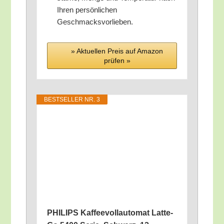
Ihren per­sön­li­chen
Geschmacksvorlieben.
» Aktu­el­len Preis auf Ama­zon
prü­fen »
BEST­SEL­LER NR. 3
PHILIPS Kaf­fee­voll­au­to­mat Lat­te­