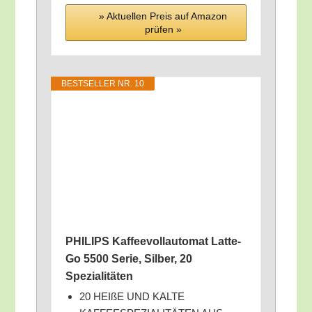
» Aktu­el­len Preis auf Ama­zon
prü­fen »
BEST­SEL­LER NR. 10
PHILIPS Kaf­fee­voll­au­to­mat Lat­te­
Go 5500 Serie, Sil­ber, 20
Spezialitäten
20 HEI­ßE UND KALTE