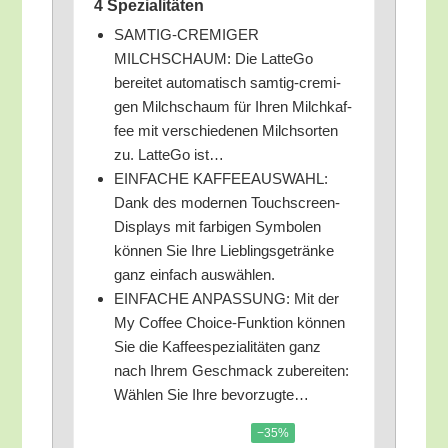
4 Spezialitäten
SAMTIG-CREMIGER
MILCHSCHAUM: Die Lat­te­Go
berei­tet auto­ma­tisch sam­tig-cre­mi­
gen Milch­schaum für Ihren Milch­kaf­
fee mit ver­schie­de­nen Milch­sor­ten
zu. Lat­te­Go ist…
EINFACHE KAFFEEAUSWAHL:
Dank des moder­nen Touch­screen-
Dis­plays mit far­bi­gen Sym­bo­len
kön­nen Sie Ihre Lieb­lings­ge­trän­ke
ganz ein­fach auswählen.
EINFACHE ANPASSUNG: Mit der
My Cof­fee Choice-Funk­ti­on kön­nen
Sie die Kaf­fee­spe­zia­li­tä­ten ganz
nach Ihrem Geschmack zube­rei­ten:
Wäh­len Sie Ihre bevorzugte…
−35%