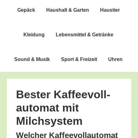
Gepäck
Haus­halt & Garten
Haus­tier
Klei­dung
Lebens­mit­tel & Getränke
Sound & Musik
Sport & Freizeit
Uhren
Bes­ter Kaf­fee­voll­
au­to­mat mit
Milchsystem
Wel­cher Kaf­fee­voll­au­to­mat