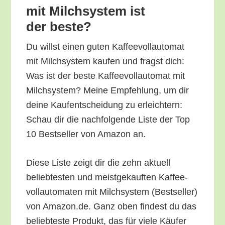
mit Milch­sys­tem ist
der beste?
Du willst einen guten Kaf­fee­voll­au­to­mat
mit Milch­sys­tem kau­fen und fragst dich:
Was ist der bes­te Kaf­fee­voll­au­to­mat mit
Milch­sys­tem? Mei­ne Emp­feh­lung, um dir
dei­ne Kauf­ent­schei­dung zu erleich­tern:
Schau dir die nach­fol­gen­de Lis­te der Top
10 Best­sel­ler von Ama­zon an.
Die­se Lis­te zeigt dir die zehn aktu­ell
belieb­tes­ten und meist­ge­kauf­ten Kaf­fee­
voll­au­to­ma­ten mit Milch­sys­tem (Best­sel­ler)
von Amazon.de. Ganz oben fin­dest du das
belieb­tes­te Pro­dukt, das für vie­le Käu­fer