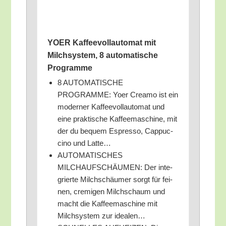
YOER Kaf­fee­voll­au­to­mat mit
Milch­sys­tem, 8 auto­ma­ti­sche
Programme
8 AUTOMATISCHE
PROGRAMME: Yoer Cre­a­mo ist ein
moder­ner Kaf­fee­voll­au­to­mat und
eine prak­ti­sche Kaf­fee­ma­schi­ne, mit
der du bequem Espres­so, Cap­puc­
ci­no und Latte…
AUTOMATISCHES
MILCHAUFSCHÄUMEN: Der inte­
grier­te Milch­schäu­mer sorgt für fei­
nen, cre­mi­gen Milch­schaum und
macht die Kaf­fee­ma­schi­ne mit
Milch­sys­tem zur idealen…