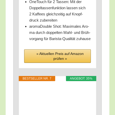
One­Touch für 2 Tas­sen: Mit der
Dop­pel­tas­sen­funk­ti­on las­sen sich
2 Kaf­fees gleich­zei­tig auf Knopf­
druck zubereiten
aro­ma­Dou­ble Shot: Maxi­ma­les Aro­
ma durch dop­pel­ten Mahl- und Brüh­
vor­gang für Baris­ta-Qua­li­tät zuhause
» Aktu­el­len Preis auf Ama­zon
prü­fen »
BEST­SEL­LER NR. 7
ANGE­BOT: 35%