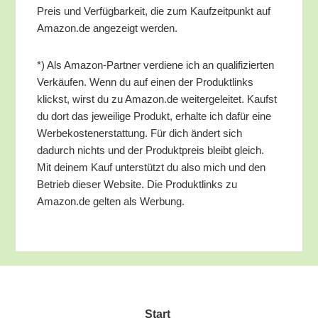
Preis und Ver­füg­bar­keit, die zum Kauf­zeit­punkt auf
Amazon.de ange­zeigt werden.
*) Als Ama­zon-Part­ner ver­die­ne ich an qua­li­fi­zier­ten
Ver­käu­fen. Wenn du auf einen der Pro­dukt­links
klickst, wirst du zu Amazon.de wei­ter­ge­lei­tet. Kaufst
du dort das jewei­li­ge Pro­dukt, erhal­te ich dafür eine
Wer­be­kos­ten­er­stat­tung. Für dich ändert sich
dadurch nichts und der Pro­dukt­preis bleibt gleich.
Mit dei­nem Kauf unter­stützt du also mich und den
Betrieb die­ser Web­site. Die Pro­dukt­links zu
Amazon.de gel­ten als Werbung.
Start