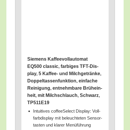
Sie­mens Kaf­fee­voll­au­to­mat
EQ500 clas­sic, far­bi­ges TFT-Dis­
play, 5 Kaf­fee- und Milch­ge­trän­ke,
Dop­pel­tas­sen­funk­ti­on, ein­fa­che
Rei­ni­gung, ent­nehm­ba­re Brüh­ein­
heit, mit Milch­schlauch, Schwarz,
TP511E19
Intui­ti­ves cof­fee­Sel­ect Dis­play: Voll­
farb­dis­play mit beleuch­te­ten Sen­sor­
tas­ten und kla­rer Menüführung