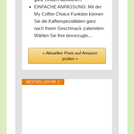
EINFACHE ANPASSUNG: Mit der
My Cof­fee Choice-Funk­ti­on kön­nen
Sie die Kaf­fee­spe­zia­li­tä­ten ganz
nach Ihrem Geschmack zube­rei­ten:
Wäh­len Sie Ihre bevorzugte…
» Aktu­el­len Preis auf Ama­zon
prü­fen »
BEST­SEL­LER NR. 2