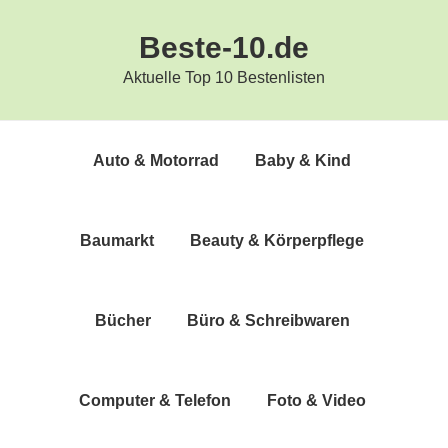
Zur
Zum
Beste-10.de
Hauptnavigation
Inhalt
springen
springen
Aktuelle Top 10 Bestenlisten
Auto & Motorrad
Baby & Kind
Bau­markt
Beau­ty & Körperpflege
Bücher
Büro & Schreibwaren
Com­pu­ter & Telefon
Foto & Video