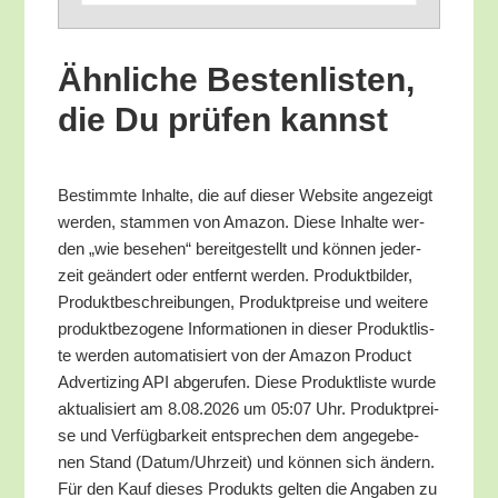
Ähn­li­che Bes­ten­lis­ten,
die Du prü­fen kannst
Bestimm­te Inhal­te, die auf die­ser Web­site ange­zeigt
wer­den, stam­men von Ama­zon. Die­se Inhal­te wer­
den „wie bese­hen“ bereit­ge­stellt und kön­nen jeder­
zeit geän­dert oder ent­fernt wer­den. Pro­dukt­bil­der,
Pro­dukt­be­schrei­bun­gen, Pro­dukt­prei­se und wei­te­re
pro­dukt­be­zo­ge­ne Infor­ma­tio­nen in die­ser Pro­dukt­lis­
te wer­den auto­ma­ti­siert von der Ama­zon Pro­duct
Adver­tiz­ing API abge­ru­fen. Die­se Pro­dukt­lis­te wur­de
aktua­li­siert am 8.08.2026 um 05:07 Uhr. Pro­dukt­prei­
se und Ver­füg­bar­keit ent­spre­chen dem ange­ge­be­
nen Stand (Datum/​Uhrzeit) und kön­nen sich ändern.
Für den Kauf die­ses Pro­dukts gel­ten die Anga­ben zu