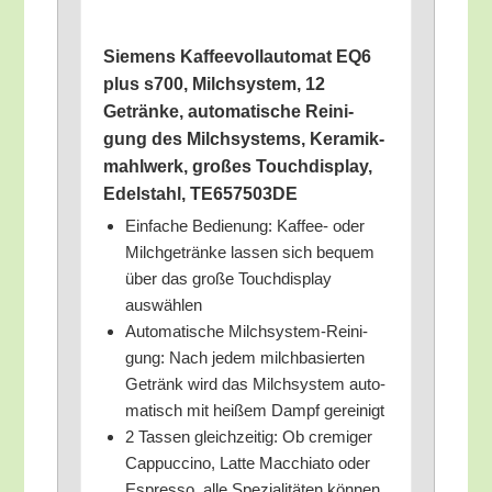
Sie­mens Kaf­fee­voll­au­to­mat EQ6
plus s700, Milch­sys­tem, 12
Geträn­ke, auto­ma­ti­sche Rei­ni­
gung des Milch­sys­tems, Kera­mik­
mahl­werk, gro­ßes Touch­dis­play,
Edel­stahl, TE657503DE
Ein­fa­che Bedie­nung: Kaf­fee- oder
Milch­ge­trän­ke las­sen sich bequem
über das gro­ße Touch­dis­play
auswählen
Auto­ma­ti­sche Milch­sys­tem-Rei­ni­
gung: Nach jedem milch­ba­sier­ten
Getränk wird das Milch­sys­tem auto­
ma­tisch mit hei­ßem Dampf gereinigt
2 Tas­sen gleich­zei­tig: Ob cre­mi­ger
Cap­puc­ci­no, Lat­te Mac­chia­to oder
Espres­so, alle Spe­zia­li­tä­ten kön­nen