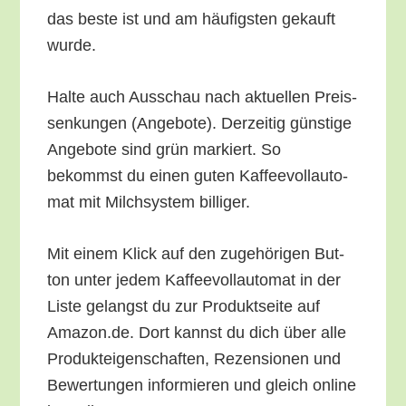
das bes­te ist und am häu­figs­ten gekauft
wurde.
Hal­te auch Aus­schau nach aktu­el­len Preis­
sen­kun­gen (Ange­bo­te). Der­zei­tig güns­ti­ge
Ange­bo­te sind grün mar­kiert. So
bekommst du einen guten Kaf­fee­voll­au­to­
mat mit Milch­sys­tem billiger.
Mit einem Klick auf den zuge­hö­ri­gen But­
ton unter jedem Kaf­fee­voll­au­to­mat in der
Lis­te gelangst du zur Pro­dukt­sei­te auf
Amazon.de. Dort kannst du dich über alle
Pro­duk­tei­gen­schaf­ten, Rezen­sio­nen und
Bewer­tun­gen infor­mie­ren und gleich online