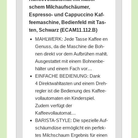
schem Milch­auf­schäu­mer,
Espres­so- und Cap­puc­ci­no Kaf­
fee­ma­schi­ne, Bedien­feld mit Tas­
ten, Schwarz (ECAM11.112.B)
MAHLWERK: Jede Tas­se Kaf­fee en
Genuss, da die Maschi­ne die Boh­
nen direkt vor dem Auf­brü­hen mahlt.
Aus­ge­stat­tet mit einem Boh­nen­be­
häl­ter und einem Fach vor…
EINFACHE BEDIENUNG: Dank
4 Direkt­wahl­tas­ten und einem Dreh­
reg­ler ist die Bedie­nung des Kaf­fee­
voll­au­to­ma­ten ein Kin­der­spiel.
Zudem ver­fügt der
Kaffeevollautomat…
BARISTA-STYLE: Die spe­zi­el­le Auf­
schäum­dü­se ermög­licht ein per­fek­
tes Milch­schaum Ergeb­nis für einen