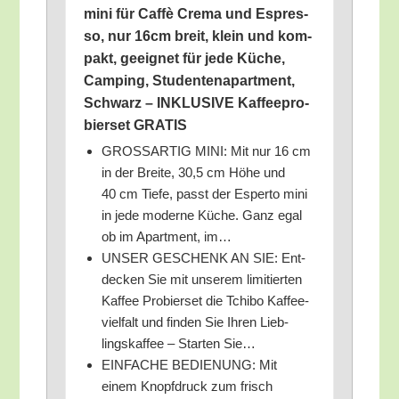
mini für Caf­fè Cre­ma und Espres­
so, nur 16cm breit, klein und kom­
pakt, geeig­net für jede Küche,
Cam­ping, Stu­den­ten­apart­ment,
Schwarz – INKLUSIVE Kaf­fee­pro­
bier­set GRATIS
GROSSARTIG MINI: Mit nur 16 cm
in der Brei­te, 30,5 cm Höhe und
40 cm Tie­fe, passt der Esper­to mini
in jede moder­ne Küche. Ganz egal
ob im Apart­ment, im…
UNSER GESCHENK AN SIE: Ent­
de­cken Sie mit unse­rem limi­tier­ten
Kaf­fee Pro­bier­set die Tchi­bo Kaf­fee­
viel­falt und fin­den Sie Ihren Lieb­
lings­kaf­fee – Star­ten Sie…
EINFACHE BEDIENUNG: Mit
einem Knopf­druck zum frisch