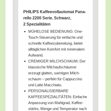
PHILIPS Kaf­fee­voll­au­to­mat Pana­
rel­lo 2200 Serie, Schwarz,
2 Spezialitäten
MÜHELOSE BEDIENUNG: One-
Touch-Steue­rung für ein­fa­che und
schnel­le Kaf­fee­zu­be­rei­tung, bie­tet
all­täg­li­chen Kom­fort mit mini­ma­lem
Aufwand.
CREMIGER MILCHSCHAUM: Der
klas­si­sche Milch­auf­schäu­mer
erzeugt glat­ten, sam­ti­gen Milch­
schaum – per­fekt für Cap­puc­ci­no
und Lat­te Macchiato.
PERSONALISIERBARE
KAFFEESPEZIALITÄTEN: Ein­fa­che
Anpas­sung von Mahl­grad, Kaf­fee­
stär­ke, Men­ge und Tem­pe­ra­tur nach