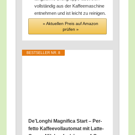
voll­stän­dig aus der Kaf­fee­ma­schi­ne
ent­neh­men und ist leicht zu reinigen.
» Aktu­el­len Preis auf Ama­zon
prü­fen »
BEST­SEL­LER NR. 8
De’­Longhi Magni­fi­ca Start – Per­
fet­to Kaf­fee­voll­au­to­mat mit Latt­e­