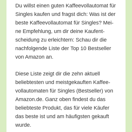
Du willst einen guten Kaf­fee­voll­au­to­mat für
Sin­gles kau­fen und fragst dich: Was ist der
bes­te Kaf­fee­voll­au­to­mat für Sin­gles? Mei­
ne Emp­feh­lung, um dir dei­ne Kauf­ent­
schei­dung zu erleich­tern: Schau dir die
nach­fol­gen­de Lis­te der Top 10 Best­sel­ler
von Ama­zon an.
Die­se Lis­te zeigt dir die zehn aktu­ell
belieb­tes­ten und meist­ge­kauf­ten Kaf­fee­
voll­au­to­ma­ten für Sin­gles (Best­sel­ler) von
Amazon.de. Ganz oben fin­dest du das
belieb­tes­te Pro­dukt, das für vie­le Käu­fer
das bes­te ist und am häu­figs­ten gekauft
wurde.