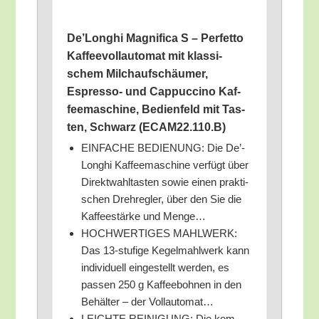
De’Longhi Magni­fi­ca S – Per­fet­to
Kaf­fee­voll­au­to­mat mit klas­si­
schem Milch­auf­schäu­mer,
Espres­so- und Cap­puc­ci­no Kaf­
fee­ma­schi­ne, Bedien­feld mit Tas­
ten, Schwarz (ECAM22.110.B)
EINFACHE BEDIENUNG: Die De’­
Longhi Kaf­fee­ma­schi­ne ver­fügt über
Direkt­wahl­tas­ten sowie einen prak­ti­
schen Dreh­reg­ler, über den Sie die
Kaf­fee­stär­ke und Menge…
HOCHWERTIGES MAHLWERK:
Das 13-stu­fi­ge Kegel­mahl­werk kann
indi­vi­du­ell ein­ge­stellt wer­den, es
pas­sen 250 g Kaf­fee­boh­nen in den
Behäl­ter – der Vollautomat…
LEICHTE REINIGUNG: Die kom­