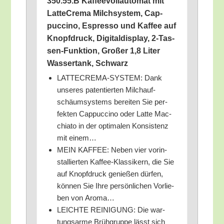
350.55.B Kaf­fee­voll­au­to­mat mit
Latt­e­Cre­ma Milch­sys­tem, Cap­
puc­ci­no, Espres­so und Kaf­fee auf
Knopf­druck, Digi­tal­dis­play, 2‑Tas­
sen-Funk­ti­on, Gro­ßer 1,8 Liter
Was­ser­tank, Schwarz
LATTECREMA-SYSTEM: Dank
unse­res paten­tier­ten Milch­auf­
schäum­s­ys­tems berei­ten Sie per­
fek­ten Cap­puc­ci­no oder Lat­te Mac­
chia­to in der opti­ma­len Kon­sis­tenz
mit einem…
MEIN KAFFEE: Neben vier vor­in­
stal­lier­ten Kaf­fee-Klas­si­kern, die Sie
auf Knopf­druck genie­ßen dür­fen,
kön­nen Sie Ihre per­sön­li­chen Vor­lie­
ben von Aroma…
LEICHTE REINIGUNG: Die war­
tungs­ar­me Brüh­grup­pe lässt sich