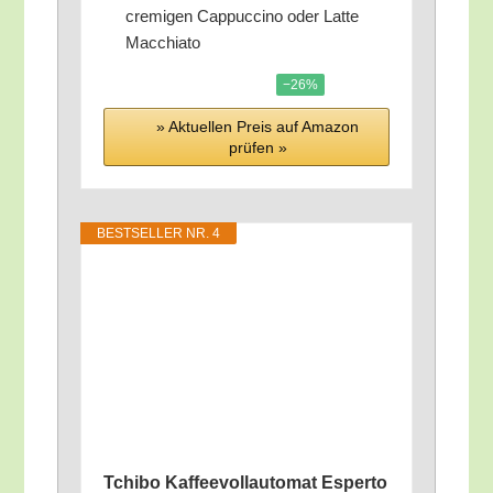
cre­mi­gen Cap­puc­ci­no oder Lat­te
Macchiato
−26%
» Aktu­el­len Preis auf Ama­zon
prü­fen »
BEST­SEL­LER NR. 4
Tchi­bo Kaf­fee­voll­au­to­mat Esper­to