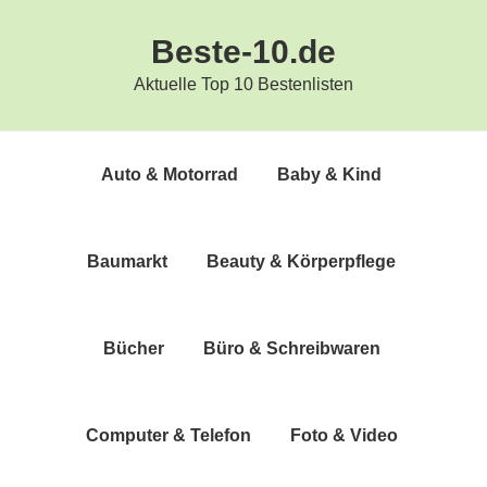
Zur
Zum
Beste-10.de
Hauptnavigation
Inhalt
springen
springen
Aktuelle Top 10 Bestenlisten
Auto & Motorrad
Baby & Kind
Bau­markt
Beau­ty & Körperpflege
Bücher
Büro & Schreibwaren
Com­pu­ter & Telefon
Foto & Video