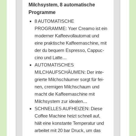
Milch­sys­tem, 8 auto­ma­ti­sche
Programme
8 AUTOMATISCHE
PROGRAMME: Yoer Cre­a­mo ist ein
moder­ner Kaf­fee­voll­au­to­mat und
eine prak­ti­sche Kaf­fee­ma­schi­ne, mit
der du bequem Espres­so, Cap­puc­
ci­no und Latte…
AUTOMATISCHES
MILCHAUFSCHÄUMEN: Der inte­
grier­te Milch­schäu­mer sorgt für fei­
nen, cre­mi­gen Milch­schaum und
macht die Kaf­fee­ma­schi­ne mit
Milch­sys­tem zur idealen…
SCHNELLES AUFHEIZEN: Die­se
Cof­fee Machi­ne heizt schnell auf,
hält eine kon­stan­te Tem­pe­ra­tur und
arbei­tet mit 20 bar Druck, um das