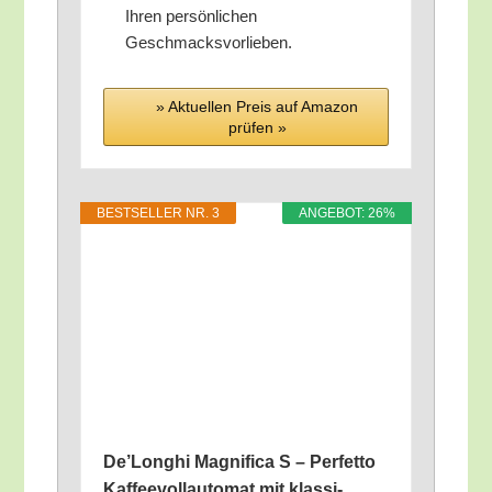
Ihren per­sön­li­chen
Geschmacksvorlieben.
» Aktu­el­len Preis auf Ama­zon
prü­fen »
BEST­SEL­LER NR. 3
ANGE­BOT: 26%
De’Longhi Magni­fi­ca S – Per­fet­to
Kaf­fee­voll­au­to­mat mit klas­si­