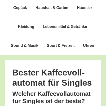
Gepäck
Haus­halt & Garten
Haus­tier
Klei­dung
Lebens­mit­tel & Getränke
Sound & Musik
Sport & Freizeit
Uhren
Bes­ter Kaf­fee­voll­
au­to­mat für Singles
Wel­cher Kaf­fee­voll­au­to­mat
für Sin­gles ist der beste?