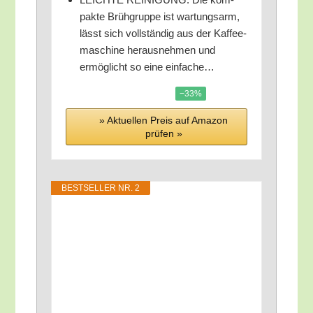
pak­te Brüh­grup­pe ist war­tungs­arm,
lässt sich voll­stän­dig aus der Kaf­fee­
ma­schi­ne her­aus­neh­men und
ermög­licht so eine einfache…
−33%
» Aktu­el­len Preis auf Ama­zon
prü­fen »
BEST­SEL­LER NR. 2