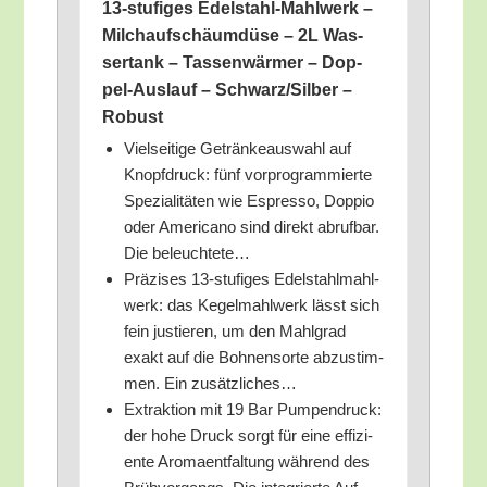
13-stu­fi­ges Edel­stahl-Mahl­werk –
Milch­auf­schäum­dü­se – 2L Was­
ser­tank – Tas­sen­wär­mer – Dop­
pel-Aus­lauf – Schwarz/​Silber –
Robust
Viel­sei­ti­ge Geträn­ke­aus­wahl auf
Knopf­druck: fünf vor­pro­gram­mier­te
Spe­zia­li­tä­ten wie Espres­so, Dop­pio
oder Ame­ri­ca­no sind direkt abruf­bar.
Die beleuchtete…
Prä­zi­ses 13-stu­fi­ges Edel­stahl­mahl­
werk: das Kegel­mahl­werk lässt sich
fein jus­tie­ren, um den Mahl­grad
exakt auf die Boh­nen­sor­te abzu­stim­
men. Ein zusätzliches…
Extrak­ti­on mit 19 Bar Pum­pen­druck:
der hohe Druck sorgt für eine effi­zi­
en­te Aro­maent­fal­tung wäh­rend des