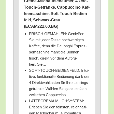
Cre­ma-Milch­auf­schäu­mer, 4 One-
Touch-Geträn­ke, Cap­puc­ci­no Kaf­
fee­ma­schi­ne, Soft-Touch-Bedien­
feld, Schwarz-Grau
(ECAM222.60.BG)
FRISCH GEMAHLEN: Genie­ßen
Sie mit jeder Tas­se hoch­wer­ti­gen
Kaf­fee, denn die DeLonghi Espres­
so­ma­schi­ne mahlt die Boh­nen
frisch, direkt vor dem Auf­brü­
hen. Sie…
SOFT-TOUCH-BEDIENFELD: Intui­
ti­ve, funk­tio­nel­le Bedie­nung dank der
4 Direkt­wahl­tas­ten für Ihre Lieb­lings­
ge­trän­ke. Wäh­len Sie ganz ein­fach
zwi­schen Cappuccino…
LATTECREMA MILCHSYSTEM:
Erle­ben Sie den feins­ten, reich­hal­ti­
gen Milch­schaum, auto­ma­tisch