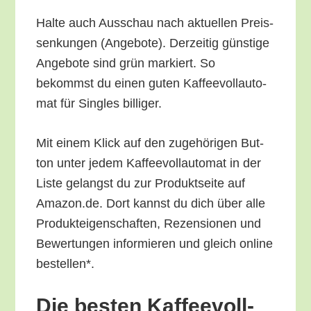
Hal­te auch Aus­schau nach aktu­el­len Preis­
sen­kun­gen (Ange­bo­te). Der­zei­tig güns­ti­ge
Ange­bo­te sind grün mar­kiert. So
bekommst du einen guten Kaf­fee­voll­au­to­
mat für Sin­gles billiger.
Mit einem Klick auf den zuge­hö­ri­gen But­
ton unter jedem Kaf­fee­voll­au­to­mat in der
Lis­te gelangst du zur Pro­dukt­sei­te auf
Amazon.de. Dort kannst du dich über alle
Pro­duk­tei­gen­schaf­ten, Rezen­sio­nen und
Bewer­tun­gen infor­mie­ren und gleich online
bestellen*.
Die bes­ten Kaf­fee­voll­