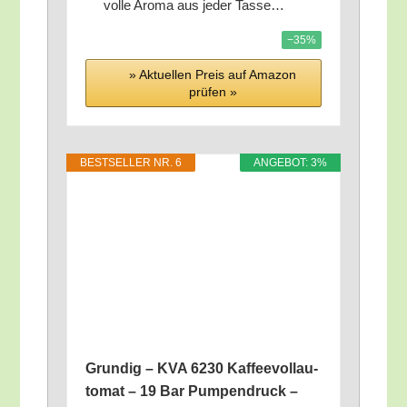
vol­le Aro­ma aus jeder Tasse…
−35%
» Aktu­el­len Preis auf Ama­zon
prü­fen »
BEST­SEL­LER NR. 6
ANGE­BOT: 3%
Grun­dig – KVA 6230 Kaf­fee­voll­au­
to­mat – 19 Bar Pum­pen­druck –