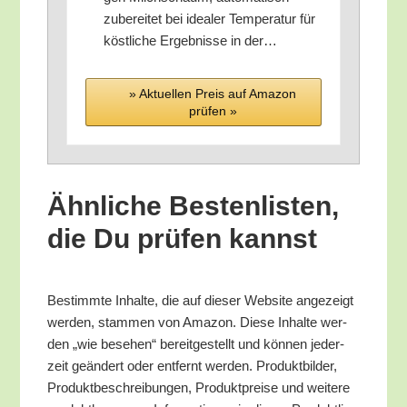
zube­rei­tet bei idea­ler Tem­pe­ra­tur für
köst­li­che Ergeb­nis­se in der…
» Aktu­el­len Preis auf Ama­zon
prü­fen »
Ähn­li­che Bes­ten­lis­ten,
die Du prü­fen kannst
Bestimm­te Inhal­te, die auf die­ser Web­site ange­zeigt
wer­den, stam­men von Ama­zon. Die­se Inhal­te wer­
den „wie bese­hen“ bereit­ge­stellt und kön­nen jeder­
zeit geän­dert oder ent­fernt wer­den. Pro­dukt­bil­der,
Pro­dukt­be­schrei­bun­gen, Pro­dukt­prei­se und wei­te­re