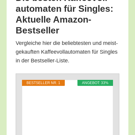
au­to­ma­ten für Sin­gles:
Aktu­el­le Amazon-
Bestseller
Ver­glei­che hier die belieb­tes­ten und meist­
ge­kauf­ten Kaf­fee­voll­au­to­ma­ten für Sin­gles
in der Bestseller-Liste.
BEST­SEL­LER NR. 1
ANGE­BOT: 33%