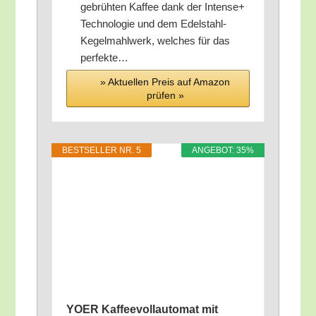
gebrüh­ten Kaf­fee dank der Inten­se+
Tech­no­lo­gie und dem Edel­stahl-
Kegel­mahl­werk, wel­ches für das
perfekte…
» Aktu­el­len Preis auf Ama­zon
prü­fen »
BEST­SEL­LER NR. 5
ANGE­BOT: 35%
YOER Kaf­fee­voll­au­to­mat mit