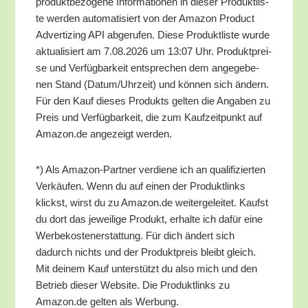
pro­dukt­be­zo­ge­ne Infor­ma­tio­nen in die­ser Pro­dukt­lis­
te wer­den auto­ma­ti­siert von der Ama­zon Pro­duct
Adver­tiz­ing API abge­ru­fen. Die­se Pro­dukt­lis­te wur­de
aktua­li­siert am 7.08.2026 um 13:07 Uhr. Pro­dukt­prei­
se und Ver­füg­bar­keit ent­spre­chen dem ange­ge­be­
nen Stand (Datum/​Uhrzeit) und kön­nen sich ändern.
Für den Kauf die­ses Pro­dukts gel­ten die Anga­ben zu
Preis und Ver­füg­bar­keit, die zum Kauf­zeit­punkt auf
Amazon.de ange­zeigt werden.
*) Als Ama­zon-Part­ner ver­die­ne ich an qua­li­fi­zier­ten
Ver­käu­fen. Wenn du auf einen der Pro­dukt­links
klickst, wirst du zu Amazon.de wei­ter­ge­lei­tet. Kaufst
du dort das jewei­li­ge Pro­dukt, erhal­te ich dafür eine
Wer­be­kos­ten­er­stat­tung. Für dich ändert sich
dadurch nichts und der Pro­dukt­preis bleibt gleich.
Mit dei­nem Kauf unter­stützt du also mich und den
Betrieb die­ser Web­site. Die Pro­dukt­links zu
Amazon.de gel­ten als Werbung.