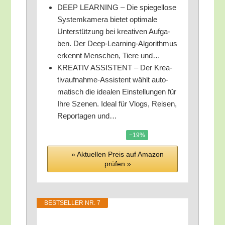
DEEP LEARNING – Die spie­gel­lo­se
Sys­tem­ka­me­ra bie­tet opti­ma­le
Unter­stüt­zung bei krea­ti­ven Auf­ga­
ben. Der Deep-Lear­ning-Algo­rith­mus
erkennt Men­schen, Tie­re und…
KREATIV ASSISTENT – Der Krea­
tiv­auf­nah­me-Assis­tent wählt auto­
ma­tisch die idea­len Ein­stel­lun­gen für
Ihre Sze­nen. Ide­al für Vlogs, Rei­sen,
Repor­ta­gen und…
−19%
» Aktu­el­len Preis auf Ama­zon
prü­fen »
BEST­SEL­LER NR. 7