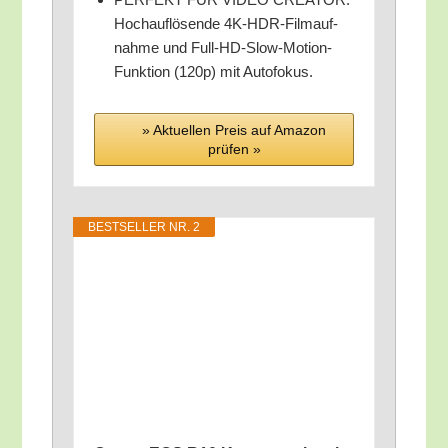
Hoch­auf­lö­sen­de 4K-HDR-Film­auf­
nah­me und Full-HD-Slow-Moti­on-
Funk­ti­on (120p) mit Autofokus.
» Aktu­el­len Preis auf Ama­zon
prü­fen »
BEST­SEL­LER NR. 2