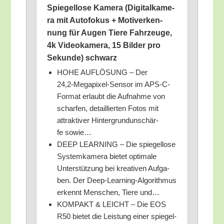
Spie­gel­lo­se Kame­ra (Digi­tal­ka­me­
ra mit Auto­fo­kus + Motiv­erken­
nung für Augen Tie­re Fahr­zeu­ge,
4k Video­ka­me­ra, 15 Bil­der pro
Sekun­de) schwarz
HOHE AUFLÖSUNG – Der
24,2‑Megapixel-Sensor im APS-C-
For­mat erlaubt die Auf­nah­me von
schar­fen, detail­lier­ten Fotos mit
attrak­ti­ver Hin­ter­grund­un­schär­
fe sowie…
DEEP LEARNING – Die spie­gel­lo­se
Sys­tem­ka­me­ra bie­tet opti­ma­le
Unter­stüt­zung bei krea­ti­ven Auf­ga­
ben. Der Deep-Lear­ning-Algo­rith­mus
erkennt Men­schen, Tie­re und…
KOMPAKT & LEICHT – Die EOS
R50 bie­tet die Leis­tung einer spie­gel­