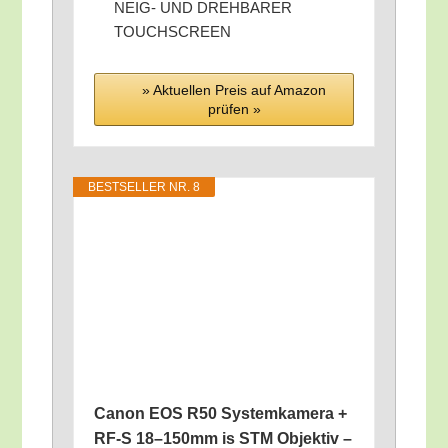
NEIG- UND DREHBARER
TOUCHSCREEN
» Aktu­el­len Preis auf Ama­zon
prü­fen »
BEST­SEL­LER NR. 8
Canon EOS R50 Sys­tem­ka­me­ra +
RF‑S 18–150mm is STM Objek­tiv –