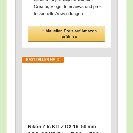
Crea­tor, Vlogs, Inter­views und pro­
fes­sio­nel­le Anwendungen
» Aktu­el­len Preis auf Ama­zon
prü­fen »
BEST­SEL­LER NR. 5
Nikon Z fc KIT Z DX 16–50 mm