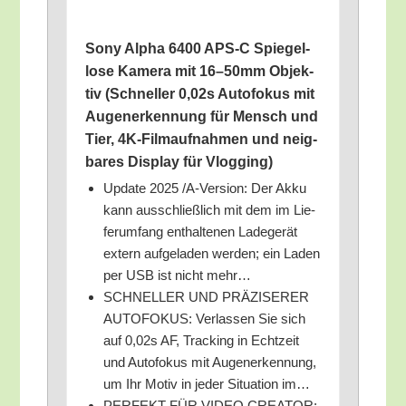
Sony Alpha 6400 APS‑C Spie­gel­
lo­se Kame­ra mit 16–50mm Objek­
tiv (Schnel­ler 0,02s Auto­fo­kus mit
Augen­er­ken­nung für Mensch und
Tier, 4K-Film­auf­nah­men und neig­
ba­res Dis­play für Vlogging)
Update 2025 /​A‑Version: Der Akku
kann aus­schließ­lich mit dem im Lie­
fer­um­fang ent­hal­te­nen Lade­ge­rät
extern auf­ge­la­den wer­den; ein Laden
per USB ist nicht mehr…
SCHNELLER UND PRÄZISERER
AUTOFOKUS: Ver­las­sen Sie sich
auf 0,02s AF, Track­ing in Echt­zeit
und Auto­fo­kus mit Augen­er­ken­nung,
um Ihr Motiv in jeder Situa­ti­on im…
PERFEKT FÜR VIDEO CREATOR: