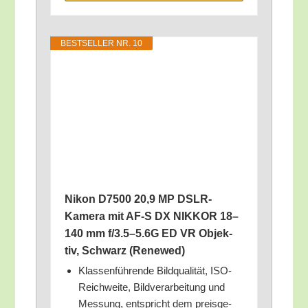
BEST­SEL­LER NR. 10
Nikon D7500 20,9 MP DSLR-
Kame­ra mit AF‑S DX NIKKOR 18–
140 mm f/3.5–5.6G ED VR Objek­
tiv, Schwarz (Rene­wed)
Klas­sen­füh­ren­de Bild­qua­li­tät, ISO-
Reich­wei­te, Bild­ver­ar­bei­tung und
Mes­sung, ent­spricht dem preis­ge­