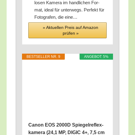
lo­sen Kame­ra im hand­li­chen For­
mat, ide­al für unter­wegs. Per­fekt für
Foto­gra­fen, die eine…
» Aktu­el­len Preis auf Ama­zon
prü­fen »
BEST­SEL­LER NR. 9
ANGE­BOT: 5%
Canon EOS 2000D Spie­gel­re­flex­
ka­me­ra (24,1 MP, DIGIC 4+, 7,5 cm