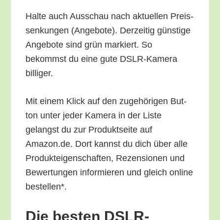
Hal­te auch Aus­schau nach aktu­el­len Preis­
sen­kun­gen (Ange­bo­te). Der­zei­tig güns­ti­ge
Ange­bo­te sind grün mar­kiert. So
bekommst du eine gute DSLR-Kame­ra
billiger.
Mit einem Klick auf den zuge­hö­ri­gen But­
ton unter jeder Kame­ra in der Lis­te
gelangst du zur Pro­dukt­sei­te auf
Amazon.de. Dort kannst du dich über alle
Pro­duk­tei­gen­schaf­ten, Rezen­sio­nen und
Bewer­tun­gen infor­mie­ren und gleich online
bestellen*.
Die bes­ten DSLR-