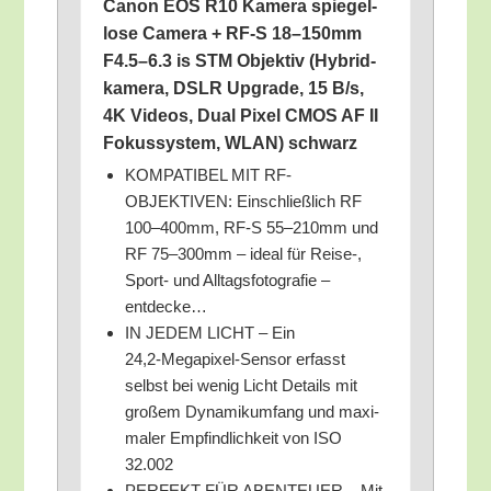
Canon EOS R10 Kame­ra spie­gel­
lo­se Came­ra + RF‑S 18–150mm
F4.5–6.3 is STM Objek­tiv (Hybrid­
ka­me­ra, DSLR Upgrade, 15 B/​s,
4K Vide­os, Dual Pixel CMOS AF II
Fokus­sys­tem, WLAN) schwarz
KOMPATIBEL MIT RF-
OBJEKTIVEN: Ein­schließ­lich RF
100–400mm, RF‑S 55–210mm und
RF 75–300mm – ide­al für Reise‑,
Sport- und All­tags­fo­to­gra­fie –
entdecke…
IN JEDEM LICHT – Ein
24,2‑Megapixel-Sensor erfasst
selbst bei wenig Licht Details mit
gro­ßem Dyna­mik­um­fang und maxi­
ma­ler Emp­find­lich­keit von ISO
32.002
PERFEKT FÜR ABENTEUER – Mit