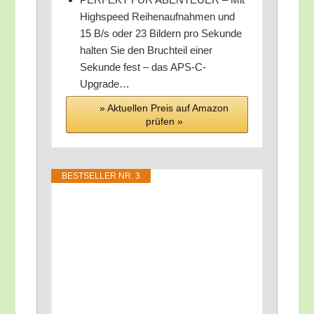
High­speed Rei­hen­auf­nah­men und
15 B/​s oder 23 Bil­dern pro Sekun­de
hal­ten Sie den Bruch­teil einer
Sekun­de fest – das APS-C-
Upgrade…
» Aktu­el­len Preis auf Ama­zon
prü­fen »
BEST­SEL­LER NR. 3