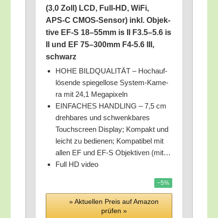
(3,0 Zoll) LCD, Full-HD, WiFi,
APS‑C CMOS-Sen­sor) inkl. Objek­
ti­ve EF‑S 18–55mm is II F3.5–5.6 is
II und EF 75–300mm F4‑5.6 III,
schwarz
HOHE BILDQUALITÄT – Hoch­auf­
lö­sen­de spie­gel­lo­se Sys­tem-Kame­
ra mit 24,1 Megapixeln
EINFACHES HANDLING – 7,5 cm
dreh­ba­res und schwenk­ba­res
Touch­screen Dis­play; Kom­pakt und
leicht zu bedie­nen; Kom­pa­ti­bel mit
allen EF und EF‑S Objek­ti­ven (mit…
Full HD video
−5%
» Aktu­el­len Preis auf Ama­zon
prü­fen »