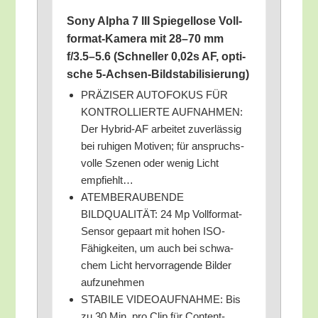
Sony Alpha 7 III Spie­gel­lo­se Voll­
for­mat-Kame­ra mit 28–70 mm
f/3.5–5.6 (Schnel­ler 0,02s AF, opti­
sche 5‑Ach­sen-Bild­sta­bi­li­sie­rung)
PRÄZISER AUTOFOKUS FÜR
KONTROLLIERTE AUFNAHMEN:
Der Hybrid-AF arbei­tet zuver­läs­sig
bei ruhi­gen Moti­ven; für anspruchs­
vol­le Sze­nen oder wenig Licht
empfiehlt…
ATEMBERAUBENDE
BILDQUALITÄT: 24 Mp Voll­for­mat-
Sen­sor gepaart mit hohen ISO-
Fähig­kei­ten, um auch bei schwa­
chem Licht her­vor­ra­gen­de Bil­der
aufzunehmen
STABILE VIDEOAUFNAHME: Bis
zu 30 Min. pro Clip für Con­tent-