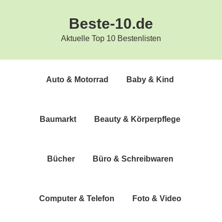
Zur
Zum
Beste-10.de
Hauptnavigation
Inhalt
springen
springen
Aktuelle Top 10 Bestenlisten
Auto & Motorrad
Baby & Kind
Bau­markt
Beau­ty & Körperpflege
Bücher
Büro & Schreibwaren
Com­pu­ter & Telefon
Foto & Video