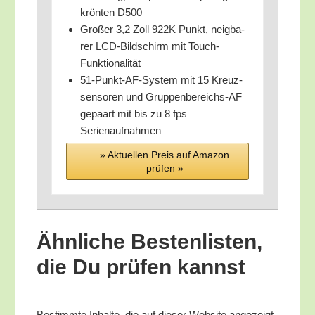
krön­ten D500
Gro­ßer 3,2 Zoll 922K Punkt, neig­ba­
rer LCD-Bild­schirm mit Touch-
Funktionalität
51-Punkt-AF-Sys­tem mit 15 Kreuz­
sen­so­ren und Grup­pen­be­reichs-AF
gepaart mit bis zu 8 fps
Serienaufnahmen
» Aktu­el­len Preis auf Ama­zon
prü­fen »
Ähn­li­che Bes­ten­lis­ten,
die Du prü­fen kannst
Bestimm­te Inhal­te, die auf die­ser Web­site ange­zeigt