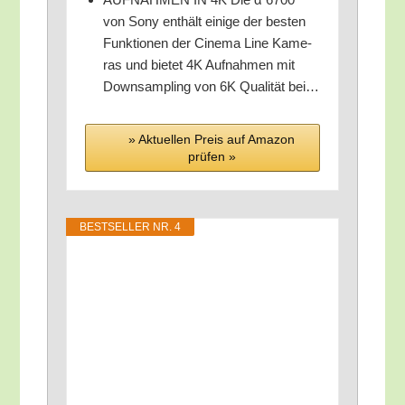
von Sony ent­hält eini­ge der bes­ten
Funk­tio­nen der Cine­ma Line Kame­
ras und bie­tet 4K Auf­nah­men mit
Down­sam­pling von 6K Qua­li­tät bei…
» Aktu­el­len Preis auf Ama­zon
prü­fen »
BEST­SEL­LER NR. 4