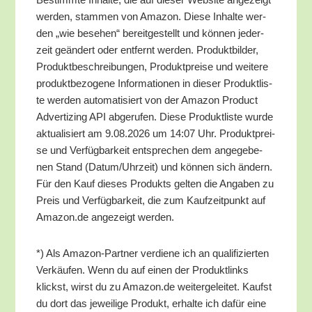
wer­den, stam­men von Ama­zon. Die­se Inhal­te wer­
den „wie bese­hen“ bereit­ge­stellt und kön­nen jeder­
zeit geän­dert oder ent­fernt wer­den. Pro­dukt­bil­der,
Pro­dukt­be­schrei­bun­gen, Pro­dukt­prei­se und wei­te­re
pro­dukt­be­zo­ge­ne Infor­ma­tio­nen in die­ser Pro­dukt­lis­
te wer­den auto­ma­ti­siert von der Ama­zon Pro­duct
Adver­tiz­ing API abge­ru­fen. Die­se Pro­dukt­lis­te wur­de
aktua­li­siert am 9.08.2026 um 14:07 Uhr. Pro­dukt­prei­
se und Ver­füg­bar­keit ent­spre­chen dem ange­ge­be­
nen Stand (Datum/​Uhrzeit) und kön­nen sich ändern.
Für den Kauf die­ses Pro­dukts gel­ten die Anga­ben zu
Preis und Ver­füg­bar­keit, die zum Kauf­zeit­punkt auf
Amazon.de ange­zeigt werden.
*) Als Ama­zon-Part­ner ver­die­ne ich an qua­li­fi­zier­ten
Ver­käu­fen. Wenn du auf einen der Pro­dukt­links
klickst, wirst du zu Amazon.de wei­ter­ge­lei­tet. Kaufst
du dort das jewei­li­ge Pro­dukt, erhal­te ich dafür eine