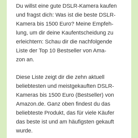
Du willst eine gute DSLR-Kame­ra kau­fen
und fragst dich: Was ist die bes­te DSLR-
Kame­ra bis 1500 Euro? Mei­ne Emp­feh­
lung, um dir dei­ne Kauf­ent­schei­dung zu
erleich­tern: Schau dir die nach­fol­gen­de
Lis­te der Top 10 Best­sel­ler von Ama­
zon an.
Die­se Lis­te zeigt dir die zehn aktu­ell
belieb­tes­ten und meist­ge­kauf­ten DSLR-
Kame­ras bis 1500 Euro (Best­sel­ler) von
Amazon.de. Ganz oben fin­dest du das
belieb­tes­te Pro­dukt, das für vie­le Käu­fer
das bes­te ist und am häu­figs­ten gekauft
wurde.