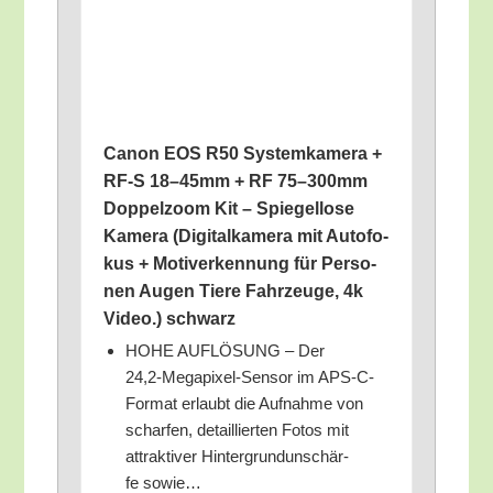
Canon EOS R50 Sys­tem­ka­me­ra +
RF‑S 18–45mm + RF 75–300mm
Dop­pel­zoom Kit – Spie­gel­lo­se
Kame­ra (Digi­tal­ka­me­ra mit Auto­fo­
kus + Motiv­erken­nung für Per­so­
nen Augen Tie­re Fahr­zeu­ge, 4k
Video.) schwarz
HOHE AUFLÖSUNG – Der
24,2‑Megapixel-Sensor im APS-C-
For­mat erlaubt die Auf­nah­me von
schar­fen, detail­lier­ten Fotos mit
attrak­ti­ver Hin­ter­grund­un­schär­
fe sowie…