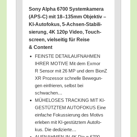
Sony Alpha 6700 Sys­tem­ka­me­ra
(APS‑C) mit 18–135mm Objek­tiv –
KI-Auto­fo­kus, 5‑Ach­sen-Sta­bi­li­
sie­rung, 4K 120p Video, Touch­
screen, viel­sei­tig für Rei­se
& Content
FEINSTE DETAILAUFNAHMEN
IHRER MOTIVE Mit dem Exmor
R Sen­sor mit 26 MP und dem BionZ
XR Pro­zes­sor schnel­le Bewe­gun­
gen ein­frie­ren, selbst bei
schwachen…
MÜHELOSES TRACKING MIT KI-
GESTÜTZTEM AUTOFOKUS Eine
ein­fa­che Fokus­sie­rung des Motivs
erle­ben mit KI-gestütz­tem Auto­fo­
kus. Die dedizierte…
AUFNAHMEN IN 4K Die α 6700