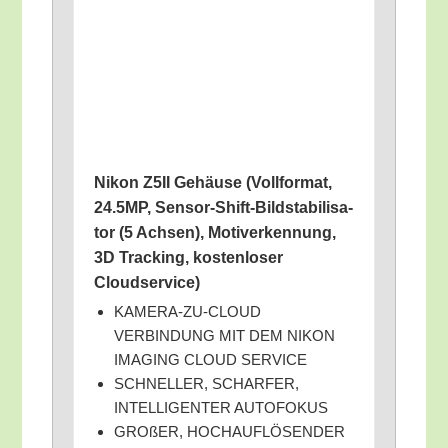
Nikon Z5II Gehäu­se (Voll­for­mat,
24.5MP, Sen­sor-Shift-Bild­sta­bi­li­sa­
tor (5 Ach­sen), Motiv­erken­nung,
3D Track­ing, kos­ten­lo­ser
Cloudservice)
KAMERA-ZU-CLOUD
VERBINDUNG MIT DEM NIKON
IMAGING CLOUD SERVICE
SCHNELLER, SCHARFER,
INTELLIGENTER AUTOFOKUS
GRO­ßER, HOCHAUFLÖSENDER