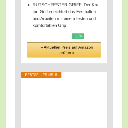
RUTSCHFESTER GRIFF: Der Kra­
ton-Griff erleich­tert das Fest­hal­ten
und Arbei­ten mit einem fes­ten und
kom­for­ta­blen Grip
−35%
» Aktu­el­len Preis auf Ama­zon
prü­fen »
BEST­SEL­LER NR. 5