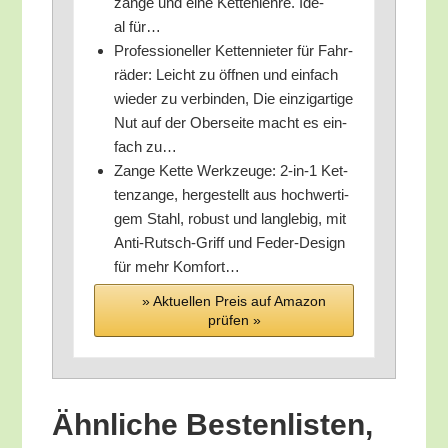
zan­ge und eine Ket­ten­leh­re. Ide­
al für…
Pro­fes­sio­nel­ler Ket­ten­nie­ter für Fahr­
rä­der: Leicht zu öff­nen und ein­fach
wie­der zu ver­bin­den, Die ein­zig­ar­ti­ge
Nut auf der Ober­sei­te macht es ein­
fach zu…
Zan­ge Ket­te Werk­zeu­ge: 2‑in‑1 Ket­
ten­zan­ge, her­ge­stellt aus hoch­wer­ti­
gem Stahl, robust und lang­le­big, mit
Anti-Rutsch-Griff und Feder-Design
für mehr Komfort…
» Aktu­el­len Preis auf Ama­zon
prü­fen »
Ähn­li­che Bes­ten­lis­ten,