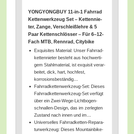
YONGYONGBUY 11-in‑1 Fahr­rad
Ket­ten­werk­zeug Set – Ket­ten­nie­
ter, Zan­ge, Ver­schleiß­leh­re & 5
Paar Ket­ten­schlös­ser – Für 6–12-
Fach MTB, Renn­rad, Citybike
Exqui­si­tes Mate­ri­al: Unser Fahr­rad­
ket­ten­nie­ter besteht aus hoch­wer­ti­
gem Stahl­ma­te­ri­al, ist exqui­sit ver­ar­
bei­tet, dick, hart, hoch­fest,
korrosionsbeständig…
Fahr­rad­ket­ten­werk­zeug-Set: Die­ses
Fahr­rad­ket­ten­werk­zeug-Set ver­fügt
über ein Zwei-Wege-Licht­bo­gen­
schnal­len-Design, das im zer­leg­ten
Zustand nach innen und im…
Uni­ver­sel­les Fahr­rad­ket­ten-Repa­ra­
tur­werk­zeug: Die­ses Moun­tain­bike-