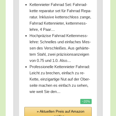
Ket­ten­nie­ter Fahr­rad Set: Fahr­rad­
ket­te repa­ra­tur set für Fahr­rad Repa­
ra­tur. Inklu­si­ve ket­ten­schloss zan­ge,
Fahr­rad Ket­ten­nie­ter, ket­ten­mess­
leh­re, 4 Paar…
Hoch­prä­zi­se Fahr­rad Ket­ten­mess­
leh­re: Schnel­les und ein­fa­ches Mes­
sen des Ver­schlei­ßes. Aus gehär­te­
tem Stahl, zwei prä­zi­si­ons­an­zei­gen
von 0.75 und 1.0. Also…
Pro­fes­sio­nel­le Ket­ten­nie­ter Fahr­rad:
Leicht zu bre­chen, ein­fach zu re-
Ket­te, ein­zig­ar­ti­ge Nut auf der Ober­
sei­te machen es ein­fach zu sehen,
wie weit Sie den…
−20%
» Aktu­el­len Preis auf Ama­zon