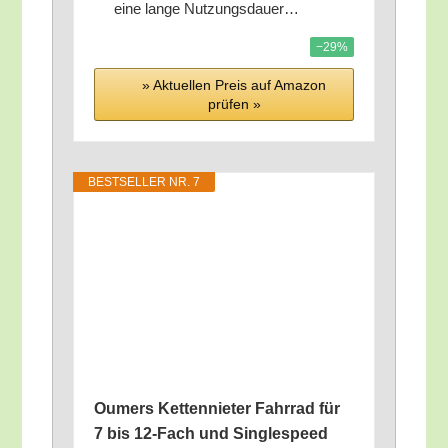
eine lan­ge Nutzungsdauer…
−29%
» Aktu­el­len Preis auf Ama­zon
prü­fen »
BEST­SEL­LER NR. 7
Oumers Ket­ten­nie­ter Fahr­rad für
7 bis 12-Fach und Sin­g­le­speed