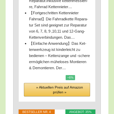
Reparatur.Inklusive ket­ten­mess­leh­
re, Fahr­rad Kettennieter…
【Fort­ge­schrit­ten Ket­ten­nie­ter
Fahrrad】Die Fahr­rad­ket­te Repa­ra­
tur Set sind geeig­net zur Repa­ra­tur
von 6, 7, 8, 9 ‚10,11 und 12-Gang-
Ket­ten­ver­bin­dun­gen. Das…
【Ein­fa­che Anwendung】Das Ket­
ten­werk­zeug ist kin­der­leicht zu
bedie­nen – Ket­ten­zan­ge und ‑sche­re
ermög­li­chen mühe­lo­ses Mon­tie­ren
& Demon­tie­ren. Der…
−6%
» Aktu­el­len Preis auf Ama­zon
prü­fen »
BEST­SEL­LER NR. 4
ANGE­BOT: 35%