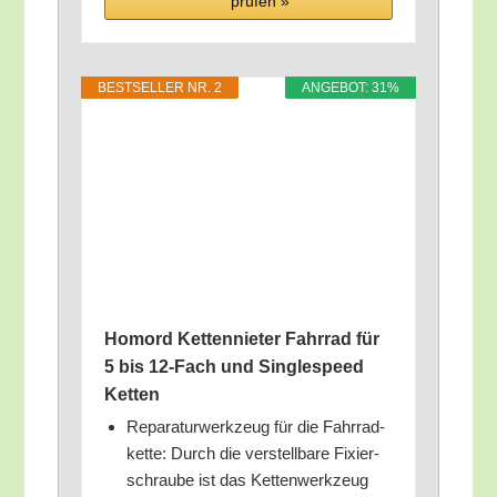
prü­fen »
BEST­SEL­LER NR. 2
ANGE­BOT: 31%
Homord Ket­ten­nie­ter Fahr­rad für
5 bis 12-Fach und Sin­g­le­speed
Ketten
Repa­ra­tur­werk­zeug für die Fahr­rad­
ket­te: Durch die ver­stell­ba­re Fixier­
schrau­be ist das Ket­ten­werk­zeug