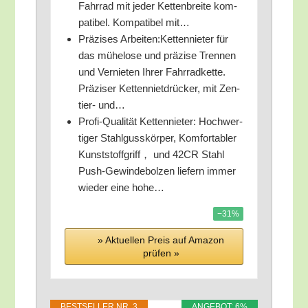
Fahr­rad mit jeder Ket­ten­brei­te kom­
pa­ti­bel. Kom­pa­ti­bel mit…
Prä­zi­ses Arbeiten:Kettennieter für
das mühe­lo­se und prä­zi­se Tren­nen
und Ver­nie­ten Ihrer Fahr­rad­ket­te.
Prä­zi­ser Ket­ten­niet­drü­cker, mit Zen­
tier- und…
Pro­fi-Qua­li­tät Ket­ten­nie­ter: Hoch­wer­
ti­ger Stahl­guss­kör­per, Kom­for­ta­bler
Kunst­stoff­griff， und 42CR Stahl
Push-Gewin­de­bol­zen lie­fern immer
wie­der eine hohe…
−31%
» Aktu­el­len Preis auf Ama­zon
prü­fen »
BEST­SEL­LER NR. 3
ANGE­BOT: 6%