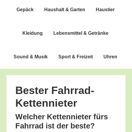
Gepäck
Haus­halt & Garten
Haus­tier
Klei­dung
Lebens­mit­tel & Getränke
Sound & Musik
Sport & Freizeit
Uhren
Bes­ter Fahrrad-
Kettennieter
Wel­cher Ket­ten­nie­ter fürs
Fahr­rad ist der beste?