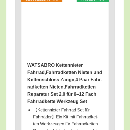
WATSABRO Ket­ten­nie­ter
Fahrrad,Fahrradketten Nie­ten und
Ket­ten­schloss Zange,4 Paar Fahr­
rad­ket­ten Nieten,Fahrradketten
Repa­ra­tur Set 2.0 für 6–12 Fach
Fahr­rad­ket­te Werk­zeug Set
【Ket­ten­nie­ter Fahr­rad Set für
Fahrräder】Ein Kit mit Fahr­rad­ket­
ten Werk­zeu­gen für Fahr­rad­ket­ten