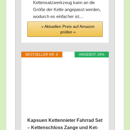
Ket­ten­satz­werk­zeug kann an die
Grö­ße der Ket­te ange­passt wer­den,
wodurch es ein­fa­cher ist…
» Aktu­el­len Preis auf Ama­zon
prü­fen »
BEST­SEL­LER NR. 6
ANGE­BOT: 29%
Kap­suen Ket­ten­nie­ter Fahr­rad Set
– Ket­ten­schloss Zan­ge und Ket­