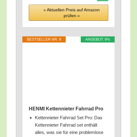
» Aktu­el­len Preis auf Ama­zon
prü­fen »
BEST­SEL­LER NR. 9
ANGE­BOT: 9%
HENMI Ket­ten­nie­ter Fahr­rad Pro
Ket­ten­nie­ter Fahr­rad Set Pro: Das
Ket­ten­nie­ter Fahr­rad set ent­hält
alles, was sie für eine pro­blem­lo­se