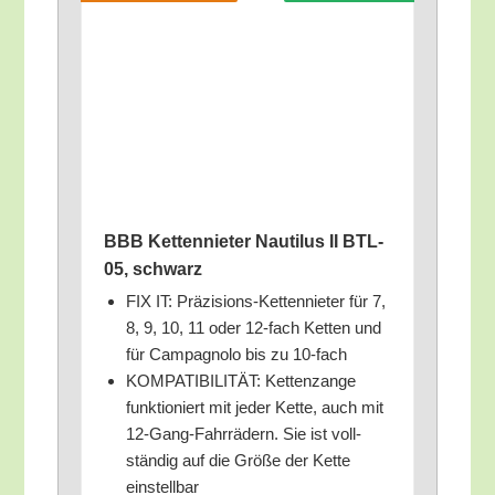
BBB Ket­ten­nie­ter Nau­ti­lus II BTL-
05, schwarz
FIX IT: Prä­zi­si­ons-Ket­ten­nie­ter für 7,
8, 9, 10, 11 oder 12-fach Ket­ten und
für Cam­pa­gno­lo bis zu 10-fach
KOMPATIBILITÄT: Ket­ten­zan­ge
funk­tio­niert mit jeder Ket­te, auch mit
12-Gang-Fahr­rä­dern. Sie ist voll­
stän­dig auf die Grö­ße der Ket­te
einstellbar