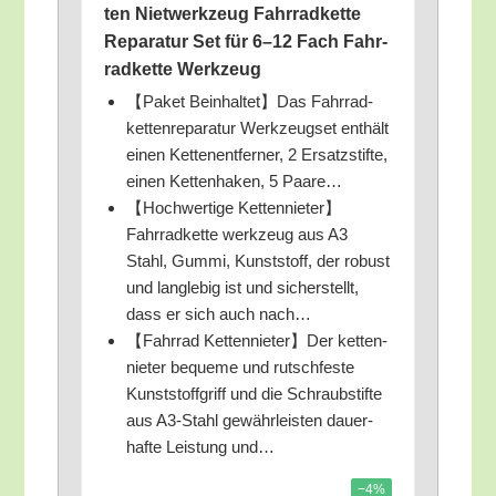
ten Niet­werk­zeug Fahr­rad­ket­te
Repa­ra­tur Set für 6–12 Fach Fahr­
rad­ket­te Werkzeug
【Paket Beinhaltet】Das Fahr­rad­
ket­ten­re­pa­ra­tur Werk­zeugset ent­hält
einen Ket­ten­ent­fer­ner, 2 Ersatz­stif­te,
einen Ket­ten­ha­ken, 5 Paare…
【Hoch­wer­ti­ge Kettennieter】
Fahrradkette werk­zeug aus A3
Stahl, Gum­mi, Kunst­stoff, der robust
und lang­le­big ist und sicher­stellt,
dass er sich auch nach…
【Fahr­rad Kettennieter】Der ket­ten­
nie­ter beque­me und rutsch­fes­te
Kunst­stoff­griff und die Schraub­stif­te
aus A3-Stahl gewähr­leis­ten dau­er­
haf­te Leis­tung und…
−4%