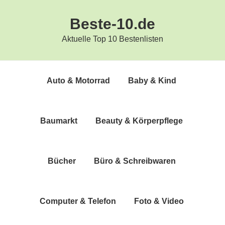
Zur
Zum
Beste-10.de
Hauptnavigation
Inhalt
springen
springen
Aktuelle Top 10 Bestenlisten
Auto & Motorrad
Baby & Kind
Bau­markt
Beau­ty & Körperpflege
Bücher
Büro & Schreibwaren
Com­pu­ter & Telefon
Foto & Video