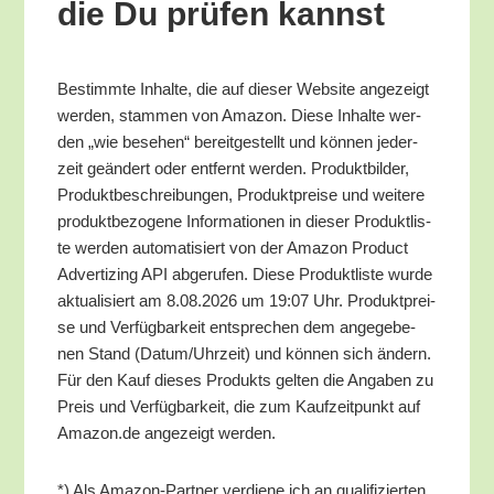
die Du prü­fen kannst
Bestimm­te Inhal­te, die auf die­ser Web­site ange­zeigt
wer­den, stam­men von Ama­zon. Die­se Inhal­te wer­
den „wie bese­hen“ bereit­ge­stellt und kön­nen jeder­
zeit geän­dert oder ent­fernt wer­den. Pro­dukt­bil­der,
Pro­dukt­be­schrei­bun­gen, Pro­dukt­prei­se und wei­te­re
pro­dukt­be­zo­ge­ne Infor­ma­tio­nen in die­ser Pro­dukt­lis­
te wer­den auto­ma­ti­siert von der Ama­zon Pro­duct
Adver­tiz­ing API abge­ru­fen. Die­se Pro­dukt­lis­te wur­de
aktua­li­siert am 8.08.2026 um 19:07 Uhr. Pro­dukt­prei­
se und Ver­füg­bar­keit ent­spre­chen dem ange­ge­be­
nen Stand (Datum/​Uhrzeit) und kön­nen sich ändern.
Für den Kauf die­ses Pro­dukts gel­ten die Anga­ben zu
Preis und Ver­füg­bar­keit, die zum Kauf­zeit­punkt auf
Amazon.de ange­zeigt werden.
*) Als Ama­zon-Part­ner ver­die­ne ich an qua­li­fi­zier­ten