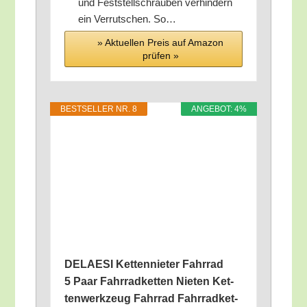
und Fest­stell­schrau­ben ver­hin­dern
ein Ver­rut­schen. So…
» Aktu­el­len Preis auf Ama­zon
prü­fen »
BEST­SEL­LER NR. 8
ANGE­BOT: 4%
DELAESI Ket­ten­nie­ter Fahr­rad
5 Paar Fahr­rad­ket­ten Nie­ten Ket­
ten­werk­zeug Fahr­rad Fahr­rad­ket­