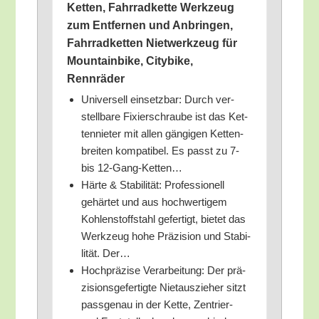
Ket­ten, Fahr­rad­ket­te Werk­zeug
zum Ent­fer­nen und Anbrin­gen,
Fahr­rad­ket­ten Niet­werk­zeug für
Moun­tain­bike, City­bike,
Rennräder
Uni­ver­sell ein­setz­bar: Durch ver­
stell­ba­re Fixier­schrau­be ist das Ket­
ten­nie­ter mit allen gän­gi­gen Ket­ten­
brei­ten kom­pa­ti­bel. Es passt zu 7-
bis 12-Gang-Ketten…
Här­te & Sta­bi­li­tät: Pro­fes­sio­nell
gehär­tet und aus hoch­wer­ti­gem
Koh­len­stoff­stahl gefer­tigt, bie­tet das
Werk­zeug hohe Prä­zi­si­on und Sta­bi­
li­tät. Der…
Hoch­prä­zi­se Ver­ar­bei­tung: Der prä­
zi­si­ons­ge­fer­tig­te Niet­aus­zie­her sitzt
pass­ge­nau in der Ket­te, Zen­trier-