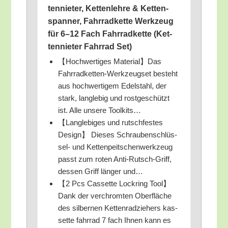
ten­nie­ter, Ket­ten­leh­re & Ket­ten­
span­ner, Fahr­rad­ket­te Werk­zeug
für 6–12 Fach Fahr­rad­ket­te (Ket­
ten­nie­ter Fahr­rad Set)
【Hoch­wer­ti­ges Material】Das
Fahr­rad­ket­ten-Werk­zeugset besteht
aus hoch­wer­ti­gem Edel­stahl, der
stark, lang­le­big und rost­ge­schützt
ist. Alle unse­re Toolkits…
【Lang­le­bi­ges und rutsch­fes­tes
Design】 Die­ses Schrau­ben­schlüs­
sel- und Ket­ten­peit­schen­werk­zeug
passt zum roten Anti-Rutsch-Griff,
des­sen Griff län­ger und…
【2 Pcs Cas­set­te Lock­ring Tool】
Dank der ver­chrom­ten Ober­flä­che
des sil­ber­nen Ket­ten­rad­zie­hers kas­
set­te fahr­rad 7 fach Ihnen kann es