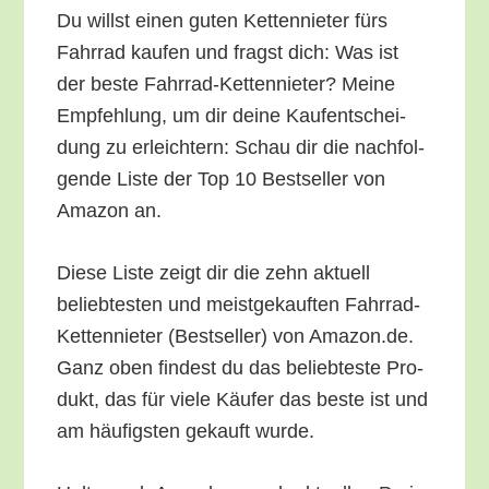
Du willst einen guten Ket­ten­nie­ter fürs
Fahr­rad kau­fen und fragst dich: Was ist
der bes­te Fahr­rad-Ket­ten­nie­ter? Mei­ne
Emp­feh­lung, um dir dei­ne Kauf­ent­schei­
dung zu erleich­tern: Schau dir die nach­fol­
gen­de Lis­te der Top 10 Best­sel­ler von
Ama­zon an.
Die­se Lis­te zeigt dir die zehn aktu­ell
belieb­tes­ten und meist­ge­kauf­ten Fahr­rad-
Ket­ten­nie­ter (Best­sel­ler) von Amazon.de.
Ganz oben fin­dest du das belieb­tes­te Pro­
dukt, das für vie­le Käu­fer das bes­te ist und
am häu­figs­ten gekauft wurde.