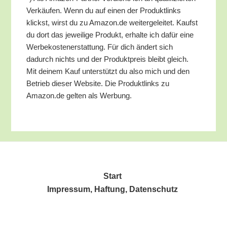
Ver­käu­fen. Wenn du auf einen der Pro­dukt­links
klickst, wirst du zu Amazon.de wei­ter­ge­lei­tet. Kaufst
du dort das jewei­li­ge Pro­dukt, erhal­te ich dafür eine
Wer­be­kos­ten­er­stat­tung. Für dich ändert sich
dadurch nichts und der Pro­dukt­preis bleibt gleich.
Mit dei­nem Kauf unter­stützt du also mich und den
Betrieb die­ser Web­site. Die Pro­dukt­links zu
Amazon.de gel­ten als Werbung.
Start
Impres­sum, Haf­tung, Datenschutz