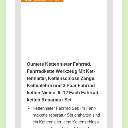
Oumers Ket­ten­nie­ter Fahr­rad,
Fahr­rad­ket­te Werk­zeug Mit Ket­
ten­nie­ter, Ket­ten­schloss Zan­ge,
Ket­ten­leh­re und 3 Paar Fahr­rad­
ket­ten Nie­ten, 6–12 Fach Fahr­rad­
ket­ten Repa­ra­tur Set
Ket­ten­nie­ter Fahr­rad Set: Im Fahr­
rad­ket­te repa­ra­tur Set ent­hal­ten sind
ein Ket­ten­nie­ter, eine Ket­ten­schloss­