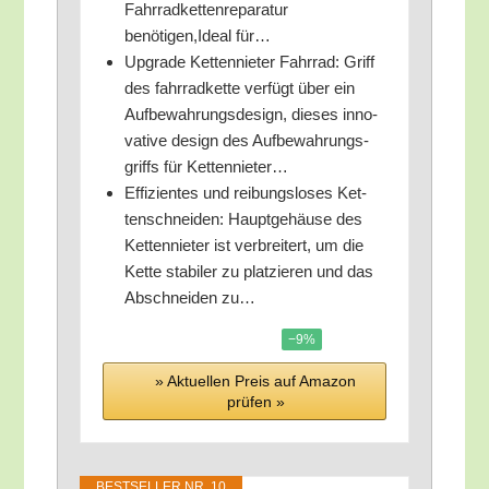
Fahr­rad­ket­ten­re­pa­ra­tur
benötigen,Ideal für…
Upgrade Ket­ten­nie­ter Fahr­rad: Griff
des fahr­rad­ket­te ver­fügt über ein
Auf­be­wah­rungs­de­sign, die­ses inno­
va­ti­ve design des Auf­be­wah­rungs­
griffs für Kettennieter…
Effi­zi­en­tes und rei­bungs­lo­ses Ket­
ten­schnei­den: Hauptgehäuse des
Ket­ten­nie­ter ist ver­brei­tert, um die
Ket­te sta­bi­ler zu plat­zie­ren und das
Abschnei­den zu…
−9%
» Aktu­el­len Preis auf Ama­zon
prü­fen »
BEST­SEL­LER NR. 10