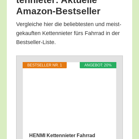
Amazon-Bestseller
Ver­glei­che hier die belieb­tes­ten und meist­
ge­kauf­ten Ket­ten­nie­ter fürs Fahr­rad in der
Bestseller-Liste.
BEST­SEL­LER NR. 1
ANGE­BOT: 20%
HENMI Ket­ten­nie­ter Fahrrad