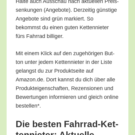
Hal­te auch Aus­schau nach aktu­el­len Preis­
sen­kun­gen (Ange­bo­te). Der­zei­tig güns­ti­ge
Ange­bo­te sind grün mar­kiert. So
bekommst du einen guten Ket­ten­nie­ter
fürs Fahr­rad billiger.
Mit einem Klick auf den zuge­hö­ri­gen But­
ton unter jedem Ket­ten­nie­ter in der Lis­te
gelangst du zur Pro­dukt­sei­te auf
Amazon.de. Dort kannst du dich über alle
Pro­duk­tei­gen­schaf­ten, Rezen­sio­nen und
Bewer­tun­gen infor­mie­ren und gleich online
bestellen*.
Die bes­ten Fahr­rad-Ket­
ten­nie­ter: Aktu­el­le