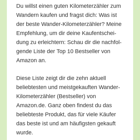
Du willst einen guten Kilo­me­ter­zäh­ler zum
Wan­dern kau­fen und fragst dich: Was ist
der bes­te Wan­der-Kilo­me­ter­zäh­ler? Mei­ne
Emp­feh­lung, um dir dei­ne Kauf­ent­schei­
dung zu erleich­tern: Schau dir die nach­fol­
gen­de Lis­te der Top 10 Best­sel­ler von
Ama­zon an.
Die­se Lis­te zeigt dir die zehn aktu­ell
belieb­tes­ten und meist­ge­kauf­ten Wan­der-
Kilo­me­ter­zäh­ler (Best­sel­ler) von
Amazon.de. Ganz oben fin­dest du das
belieb­tes­te Pro­dukt, das für vie­le Käu­fer
das bes­te ist und am häu­figs­ten gekauft
wurde.