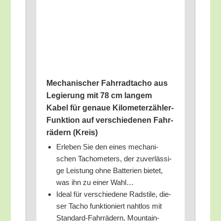
Mecha­ni­scher Fahr­rad­ta­cho aus
Legie­rung mit 78 cm lan­gem
Kabel für genaue Kilo­me­ter­zäh­ler-
Funk­ti­on auf ver­schie­de­nen Fahr­
rä­dern (Kreis)
Erle­ben Sie den eines mecha­ni­
schen Tacho­me­ters, der zuver­läs­si­
ge Leis­tung ohne Bat­te­rien bie­tet,
was ihn zu einer Wahl…
Ide­al für ver­schie­de­ne Rad­sti­le, die­
ser Tacho funk­tio­niert naht­los mit
Stan­dard-Fahr­rä­dern, Moun­tain­