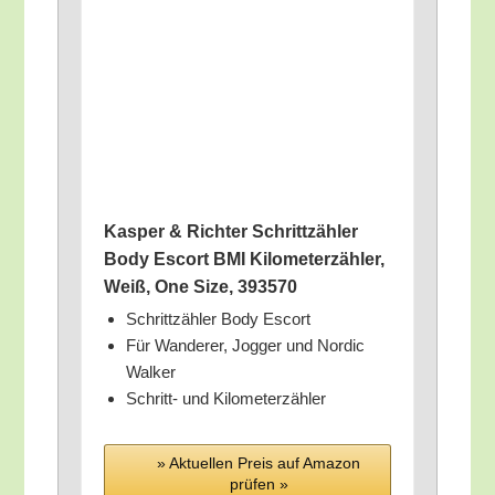
Kas­per & Rich­ter Schritt­zäh­ler
Body Escort BMI Kilo­me­ter­zäh­ler,
Weiß, One Size, 393570
Schritt­zäh­ler Body Escort
Für Wan­de­rer, Jog­ger und Nor­dic
Walker
Schritt- und Kilometerzähler
» Aktu­el­len Preis auf Ama­zon
prü­fen »