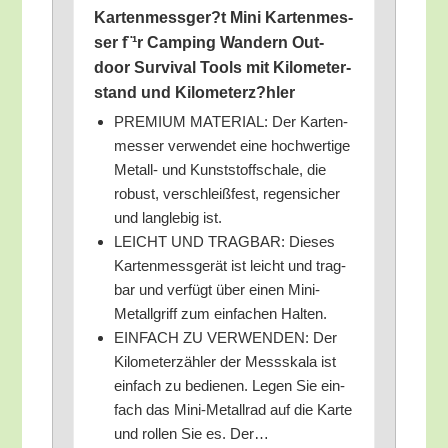
Kartenmessger?t Mini Kar­ten­mes­
ser f¨¹r Cam­ping Wan­dern Out­
door Sur­vi­val Tools mit Kilo­me­ter­
stand und Kilometerz?hler
PREMIUM MATERIAL: Der Kar­ten­
mes­ser ver­wen­det eine hoch­wer­ti­ge
Metall- und Kunst­stoff­scha­le, die
robust, ver­schleiß­fest, regen­si­cher
und lang­le­big ist.
LEICHT UND TRAGBAR: Die­ses
Kar­ten­mess­ge­rät ist leicht und trag­
bar und ver­fügt über einen Mini-
Metall­griff zum ein­fa­chen Halten.
EINFACH ZU VERWENDEN: Der
Kilo­me­ter­zäh­ler der Mess­ska­la ist
ein­fach zu bedie­nen. Legen Sie ein­
fach das Mini-Metall­rad auf die Kar­te
und rol­len Sie es. Der…