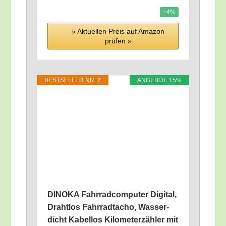
−4%
» Aktu­el­len Preis auf Ama­zon
prü­fen »
BEST­SEL­LER NR. 2
ANGE­BOT: 15%
DINOKA Fahr­rad­com­pu­ter Digi­tal,
Draht­los Fahr­rad­ta­cho, Was­ser­
dicht Kabel­los Kilo­me­ter­zäh­ler mit