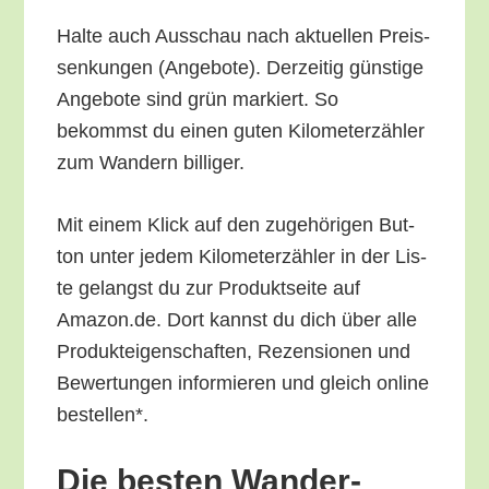
Hal­te auch Aus­schau nach aktu­el­len Preis­
sen­kun­gen (Ange­bo­te). Der­zei­tig güns­ti­ge
Ange­bo­te sind grün mar­kiert. So
bekommst du einen guten Kilo­me­ter­zäh­ler
zum Wan­dern billiger.
Mit einem Klick auf den zuge­hö­ri­gen But­
ton unter jedem Kilo­me­ter­zäh­ler in der Lis­
te gelangst du zur Pro­dukt­sei­te auf
Amazon.de. Dort kannst du dich über alle
Pro­duk­tei­gen­schaf­ten, Rezen­sio­nen und
Bewer­tun­gen infor­mie­ren und gleich online
bestellen*.
Die bes­ten Wan­der-