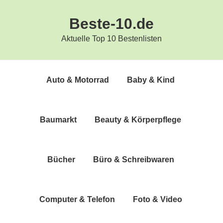
Zur
Zum
Beste-10.de
Hauptnavigation
Inhalt
springen
springen
Aktuelle Top 10 Bestenlisten
Auto & Motorrad
Baby & Kind
Bau­markt
Beau­ty & Körperpflege
Bücher
Büro & Schreibwaren
Com­pu­ter & Telefon
Foto & Video