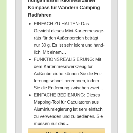
nungs­mes­ser Kilo­me­ter­zäh­ler
Kom­pass für Wan­dern Cam­ping
Radfahren
EINFACH ZU HALTEN: Das
Gewicht die­ses Mini-Kar­ten­mess­ge­
räts für den Außen­be­reich beträgt
nur 30 g. Es ist sehr leicht und hand­
lich. Mit einem…
FUNKTIONSREALISIERUNG: Mit
dem Kar­ten­mess­werk­zeug für
Außen­be­rei­che kön­nen Sie die Ent­
fer­nung schnell berech­nen, indem
Sie die Ent­fer­nung zwi­schen zwei…
EINFACHE BEDIENUNG: Die­ses
Map­ping-Tool für Cacu­la­to­ren aus
Alu­mi­ni­um­le­gie­rung ist sehr ein­fach
zu ver­wen­den und zu bedie­nen. Sie
müs­sen nur das…