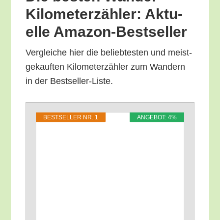
Kilo­me­ter­zäh­ler: Aktu­
el­le Amazon-Bestseller
Ver­glei­che hier die belieb­tes­ten und meist­
ge­kauf­ten Kilo­me­ter­zäh­ler zum Wan­dern
in der Bestseller-Liste.
BEST­SEL­LER NR. 1
ANGE­BOT: 4%