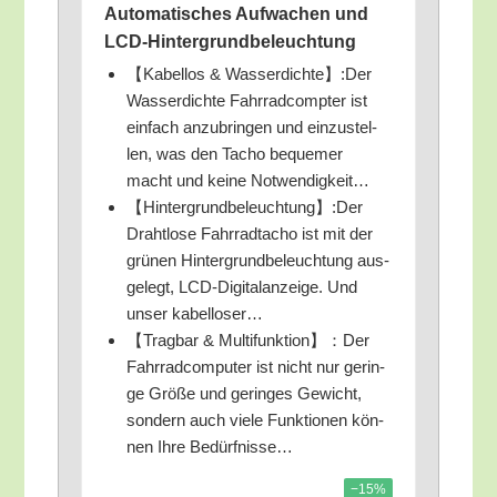
Auto­ma­ti­sches Auf­wa­chen und
LCD-Hintergrundbeleuchtung
【Kabel­los & Wasserdichte】:Der
Was­ser­dich­te Fahr­rad­comp­ter ist
ein­fach anzu­brin­gen und ein­zu­stel­
len, was den Tacho beque­mer
macht und kei­ne Notwendigkeit…
【Hintergrundbeleuchtung】:Der
Draht­lo­se Fahr­rad­ta­cho ist mit der
grü­nen Hin­ter­grund­be­leuch­tung aus­
ge­legt, LCD-Digi­tal­an­zei­ge. Und
unser kabelloser…
【Trag­bar & Multifunktion】：Der
Fahr­rad­com­pu­ter ist nicht nur gerin­
ge Grö­ße und gerin­ges Gewicht,
son­dern auch vie­le Funk­tio­nen kön­
nen Ihre Bedürfnisse…
−15%