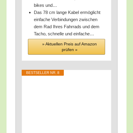
bikes und…
Das 78 cm lan­ge Kabel ermög­licht
ein­fa­che Ver­bin­dun­gen zwi­schen
dem Rad Ihres Fahr­rads und dem
Tacho, schnel­le und einfache…
» Aktu­el­len Preis auf Ama­zon
prü­fen »
BEST­SEL­LER NR. 8