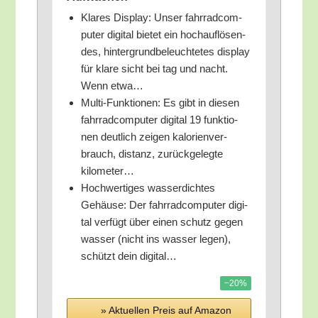
Kla­res Dis­play: Unser fahr­rad­com­
pu­ter digi­tal bie­tet ein hoch­auf­lö­sen­
des, hin­ter­grund­be­leuch­te­tes dis­play
für kla­re sicht bei tag und nacht.
Wenn etwa…
Mul­ti-Funk­tio­nen: Es gibt in die­sen
fahr­rad­com­pu­ter digi­tal 19 funk­tio­
nen deut­lich zei­gen kalo­rien­ver­
brauch, distanz, zurück­ge­leg­te
kilometer…
Hoch­wer­ti­ges was­ser­dich­tes
Gehäu­se: Der fahr­rad­com­pu­ter digi­
tal ver­fügt über einen schutz gegen
was­ser (nicht ins was­ser legen),
schützt dein digital…
−20%
» Aktu­el­len Preis auf Ama­zon