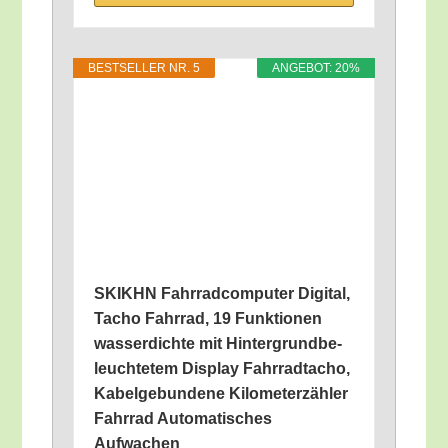
BEST­SEL­LER NR. 5
ANGE­BOT: 20%
SKIKHN Fahr­rad­com­pu­ter Digi­tal,
Tacho Fahr­rad, 19 Funk­tio­nen
was­ser­dich­te mit Hin­ter­grund­be­
leuch­te­tem Dis­play Fahr­rad­ta­cho,
Kabel­ge­bun­de­ne Kilo­me­ter­zäh­ler
Fahr­rad Auto­ma­ti­sches
Aufwachen