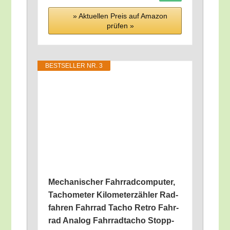
» Aktu­el­len Preis auf Ama­zon
prü­fen »
BEST­SEL­LER NR. 3
Mecha­ni­scher Fahr­rad­com­pu­ter,
Tacho­me­ter Kilo­me­ter­zäh­ler Rad­
fah­ren Fahr­rad Tacho Retro Fahr­
rad Ana­log Fahr­rad­ta­cho Stopp­