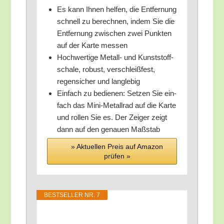
Es kann Ihnen hel­fen, die Ent­fer­nung
schnell zu berech­nen, indem Sie die
Ent­fer­nung zwi­schen zwei Punk­ten
auf der Kar­te messen
Hoch­wer­ti­ge Metall- und Kunst­stoff­
scha­le, robust, ver­schleiß­fest,
regen­si­cher und langlebig
Ein­fach zu bedie­nen: Set­zen Sie ein­
fach das Mini-Metall­rad auf die Kar­te
und rol­len Sie es. Der Zei­ger zeigt
dann auf den genau­en Maßstab
» Aktu­el­len Preis auf Ama­zon
prü­fen »
BEST­SEL­LER NR. 7