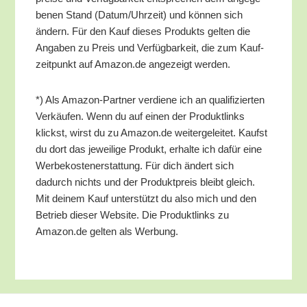
be­nen Stand (Datum/​Uhrzeit) und kön­nen sich
ändern. Für den Kauf die­ses Pro­dukts gel­ten die
Anga­ben zu Preis und Ver­füg­bar­keit, die zum Kauf­
zeit­punkt auf Amazon.de ange­zeigt werden.
*) Als Ama­zon-Part­ner ver­die­ne ich an qua­li­fi­zier­ten
Ver­käu­fen. Wenn du auf einen der Pro­dukt­links
klickst, wirst du zu Amazon.de wei­ter­ge­lei­tet. Kaufst
du dort das jewei­li­ge Pro­dukt, erhal­te ich dafür eine
Wer­be­kos­ten­er­stat­tung. Für dich ändert sich
dadurch nichts und der Pro­dukt­preis bleibt gleich.
Mit dei­nem Kauf unter­stützt du also mich und den
Betrieb die­ser Web­site. Die Pro­dukt­links zu
Amazon.de gel­ten als Werbung.