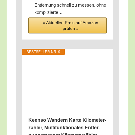
Ent­fer­nung schnell zu mes­sen, ohne
komplizierte…
» Aktu­el­len Preis auf Ama­zon
prü­fen »
BEST­SEL­LER NR. 9
Keen­so Wan­dern Kar­te Kilo­me­ter­
zäh­ler, Mul­ti­funk­tio­na­les Ent­fer­