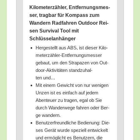
Kilo­me­ter­zäh­ler, Ent­fer­nungs­mes­
ser, trag­bar für Kom­pass zum
Wan­dern Rad­fah­ren Out­door Rei­
sen Sur­vi­val Tool mit
Schlüsselanhänger
Her­ge­stellt aus ABS, ist die­ser Kilo­
me­ter­zäh­ler-Ent­fer­nungs­mes­ser
gebaut, um den Stra­pa­zen von Out­
door-Akti­vi­tä­ten stand­zu­hal­
ten und…
Mit einem Gewicht von nur weni­gen
Unzen ist es ein­fach auf jedem
Aben­teu­er zu tra­gen, egal ob Sie
durch Wan­der­we­ge fah­ren oder Ber­
ge wandern.
Benut­zer­freund­li­che Bedie­nung: Die­
ses Gerät wur­de spe­zi­ell ent­wi­ckelt
und ermög­licht es Benut­zern, die