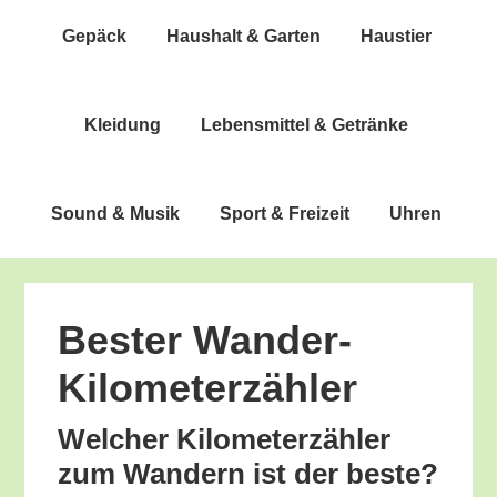
Gepäck
Haus­halt & Garten
Haus­tier
Klei­dung
Lebens­mit­tel & Getränke
Sound & Musik
Sport & Freizeit
Uhren
Bes­ter Wander-
Kilometerzähler
Wel­cher Kilo­me­ter­zäh­ler
zum Wan­dern ist der beste?