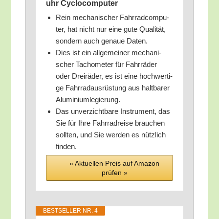
uhr Cyclocomputer
Rein mecha­ni­scher Fahr­rad­com­pu­
ter, hat nicht nur eine gute Qua­li­tät,
son­dern auch genaue Daten.
Dies ist ein all­ge­mei­ner mecha­ni­
scher Tacho­me­ter für Fahr­rä­der
oder Drei­rä­der, es ist eine hoch­wer­ti­
ge Fahr­rad­aus­rüs­tung aus halt­ba­rer
Aluminiumlegierung.
Das unver­zicht­ba­re Instru­ment, das
Sie für Ihre Fahr­rad­rei­se brau­chen
soll­ten, und Sie wer­den es nütz­lich
finden.
» Aktu­el­len Preis auf Ama­zon
prü­fen »
BEST­SEL­LER NR. 4