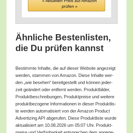
» Aktu­el­len Preis auf Ama­zon
prü­fen »
Ähn­li­che Bes­ten­lis­ten,
die Du prü­fen kannst
Bestimm­te Inhal­te, die auf die­ser Web­site ange­zeigt
wer­den, stam­men von Ama­zon. Die­se Inhal­te wer­
den „wie bese­hen“ bereit­ge­stellt und kön­nen jeder­
zeit geän­dert oder ent­fernt wer­den. Pro­dukt­bil­der,
Pro­dukt­be­schrei­bun­gen, Pro­dukt­prei­se und wei­te­re
pro­dukt­be­zo­ge­ne Infor­ma­tio­nen in die­ser Pro­dukt­lis­
te wer­den auto­ma­ti­siert von der Ama­zon Pro­duct
Adver­tiz­ing API abge­ru­fen. Die­se Pro­dukt­lis­te wur­de
aktua­li­siert am 10.08.2026 um 05:07 Uhr. Pro­dukt­
prei­se und Ver­füg­bar­keit ent­spre­chen dem ange­ge­