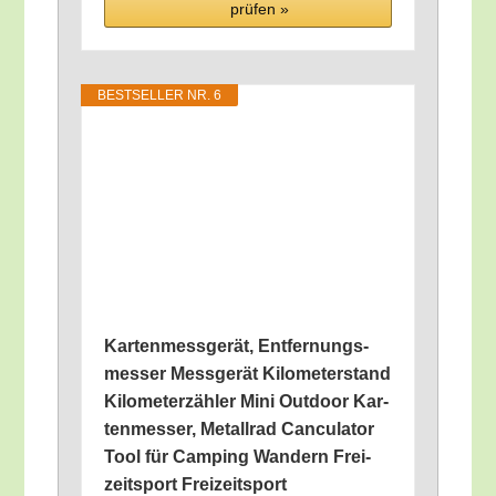
prü­fen »
BEST­SEL­LER NR. 6
Kar­ten­mess­ge­rät, Ent­fer­nungs­
mes­ser Mess­ge­rät Kilo­me­ter­stand
Kilo­me­ter­zäh­ler Mini Out­door Kar­
ten­mes­ser, Metall­rad Can­cu­la­tor
Tool für Cam­ping Wan­dern Frei­
zeit­sport Freizeitsport