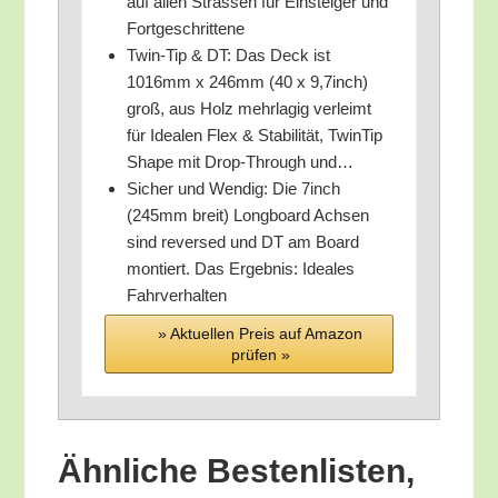
auf allen Stras­sen für Ein­stei­ger und
Fortgeschrittene
Twin-Tip & DT: Das Deck ist
1016mm x 246mm (40 x 9,7inch)
groß, aus Holz mehr­la­gig ver­leimt
für Idea­len Flex & Sta­bi­li­tät, Twin­Tip
Shape mit Drop-Through und…
Sicher und Wen­dig: Die 7inch
(245mm breit) Long­board Ach­sen
sind rever­sed und DT am Board
mon­tiert. Das Ergeb­nis: Idea­les
Fahrverhalten
» Aktu­el­len Preis auf Ama­zon
prü­fen »
Ähn­li­che Bes­ten­lis­ten,