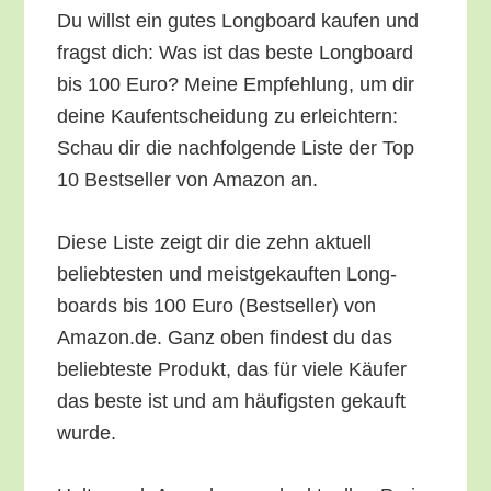
Du willst ein gutes Long­board kau­fen und
fragst dich: Was ist das bes­te Long­board
bis 100 Euro? Mei­ne Emp­feh­lung, um dir
dei­ne Kauf­ent­schei­dung zu erleich­tern:
Schau dir die nach­fol­gen­de Lis­te der Top
10 Best­sel­ler von Ama­zon an.
Die­se Lis­te zeigt dir die zehn aktu­ell
belieb­tes­ten und meist­ge­kauf­ten Long­
boards bis 100 Euro (Best­sel­ler) von
Amazon.de. Ganz oben fin­dest du das
belieb­tes­te Pro­dukt, das für vie­le Käu­fer
das bes­te ist und am häu­figs­ten gekauft
wurde.