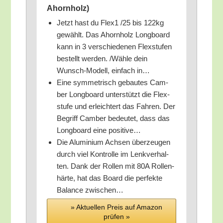
Ahornholz)
Jetzt hast du Flex1 /​25 bis 122kg
gewählt. Das Ahorn­holz Long­board
kann in 3 ver­schie­de­nen Flex­stu­fen
bestellt wer­den. /​Wäh­le dein
Wunsch-Modell, ein­fach in…
Eine sym­me­trisch gebau­tes Cam­
ber Long­board unter­stützt die Flex­
stu­fe und erleich­tert das Fah­ren. Der
Begriff Cam­ber bedeu­tet, dass das
Long­board eine positive…
Die Alu­mi­ni­um Ach­sen über­zeu­gen
durch viel Kon­trol­le im Lenk­ver­hal­
ten. Dank der Rol­len mit 80A Rol­len­
här­te, hat das Board die per­fek­te
Balan­ce zwischen…
» Aktu­el­len Preis auf Ama­zon
prü­fen »