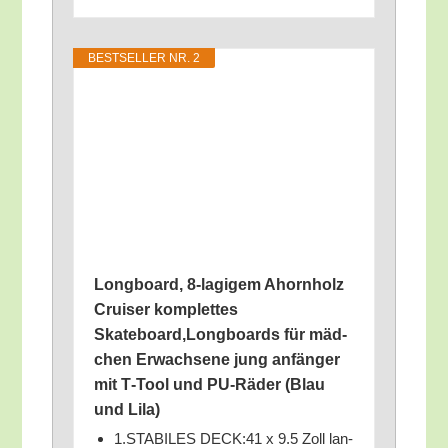
BEST­SEL­LER NR. 2
Long­board, 8‑lagigem Ahorn­holz
Crui­ser kom­plet­tes
Skateboard,Longboards für mäd­
chen Erwach­se­ne jung anfän­ger
mit T‑Tool und PU-Räder (Blau
und Lila)
1.STABILES DECK:41 x 9.5 Zoll lan­