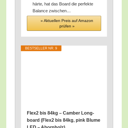
här­te, hat das Board die per­fek­te
Balan­ce zwischen…
» Aktu­el­len Preis auf Ama­zon
prü­fen »
BEST­SEL­LER NR. 9
Flex2 bis 84kg – Cam­ber Long­
board (Flex2 bis 84kg, pink Blu­me
LED – Ahornholz)