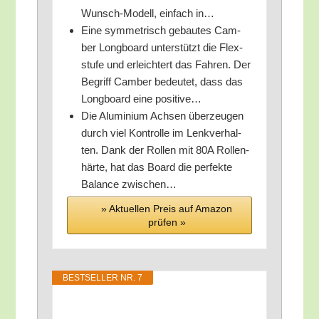
Wunsch-Modell, ein­fach in…
Eine sym­me­trisch gebau­tes Cam­
ber Long­board unter­stützt die Flex­
stu­fe und erleich­tert das Fah­ren. Der
Begriff Cam­ber bedeu­tet, dass das
Long­board eine positive…
Die Alu­mi­ni­um Ach­sen über­zeu­gen
durch viel Kon­trol­le im Lenk­ver­hal­
ten. Dank der Rol­len mit 80A Rol­len­
här­te, hat das Board die per­fek­te
Balan­ce zwischen…
» Aktu­el­len Preis auf Ama­zon
prü­fen »
BEST­SEL­LER NR. 7