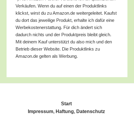
Ver­käu­fen. Wenn du auf einen der Pro­dukt­links
klickst, wirst du zu Amazon.de wei­ter­ge­lei­tet. Kaufst
du dort das jewei­li­ge Pro­dukt, erhal­te ich dafür eine
Wer­be­kos­ten­er­stat­tung. Für dich ändert sich
dadurch nichts und der Pro­dukt­preis bleibt gleich.
Mit dei­nem Kauf unter­stützt du also mich und den
Betrieb die­ser Web­site. Die Pro­dukt­links zu
Amazon.de gel­ten als Werbung.
Start
Impres­sum, Haf­tung, Datenschutz