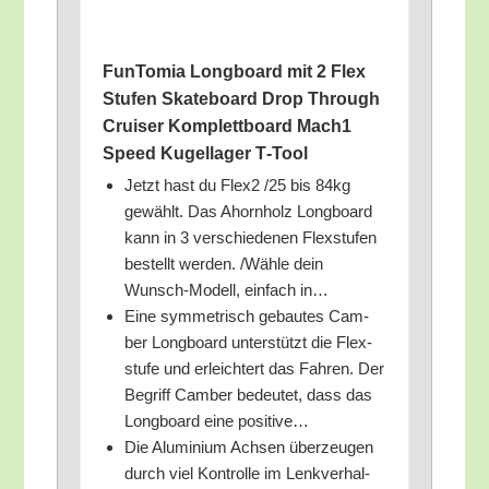
Fun­To­mia Long­board mit 2 Flex
Stu­fen Skate­board Drop Through
Crui­ser Kom­plett­board Mach1
Speed Kugel­la­ger T‑Tool
Jetzt hast du Flex2 /​25 bis 84kg
gewählt. Das Ahorn­holz Long­board
kann in 3 ver­schie­de­nen Flex­stu­fen
bestellt wer­den. /​Wäh­le dein
Wunsch-Modell, ein­fach in…
Eine sym­me­trisch gebau­tes Cam­
ber Long­board unter­stützt die Flex­
stu­fe und erleich­tert das Fah­ren. Der
Begriff Cam­ber bedeu­tet, dass das
Long­board eine positive…
Die Alu­mi­ni­um Ach­sen über­zeu­gen
durch viel Kon­trol­le im Lenk­ver­hal­