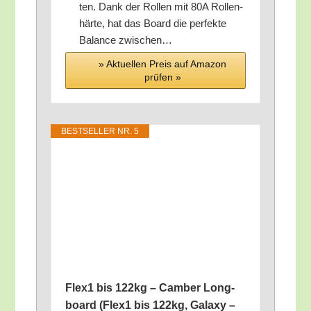
ten. Dank der Rol­len mit 80A Rol­len­
här­te, hat das Board die per­fek­te
Balan­ce zwischen…
» Aktu­el­len Preis auf Ama­zon
prü­fen »
BEST­SEL­LER NR. 5
Flex1 bis 122kg – Cam­ber Long­
board (Flex1 bis 122kg, Gala­xy –