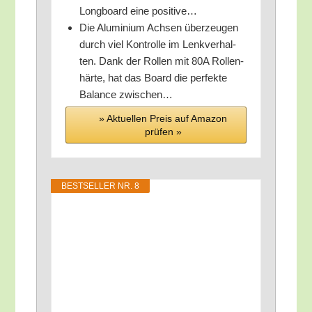
Long­board eine positive…
Die Alu­mi­ni­um Ach­sen über­zeu­gen
durch viel Kon­trol­le im Lenk­ver­hal­
ten. Dank der Rol­len mit 80A Rol­len­
här­te, hat das Board die per­fek­te
Balan­ce zwischen…
» Aktu­el­len Preis auf Ama­zon
prü­fen »
BEST­SEL­LER NR. 8