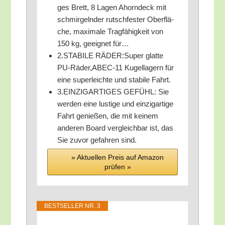
ges Brett, 8 Lagen Ahorn­deck mit
schmir­geln­der rutsch­fes­ter Ober­flä­
che, maxi­ma­le Trag­fä­hig­keit von
150 kg, geeig­net für…
2.STABILE RÄDER:Super glat­te
PU-Räder,ABEC-11 Kugel­la­gern für
eine super­leich­te und sta­bi­le Fahrt.
3.EINZIGARTIGES GEFÜHL: Sie
wer­den eine lus­ti­ge und ein­zig­ar­ti­ge
Fahrt genie­ßen, die mit kei­nem
ande­ren Board ver­gleich­bar ist, das
Sie zuvor gefah­ren sind.
» Aktu­el­len Preis auf Ama­zon
prü­fen »
BEST­SEL­LER NR. 3