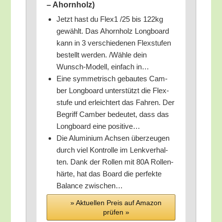
– Ahornholz)
Jetzt hast du Flex1 /​25 bis 122kg
gewählt. Das Ahorn­holz Long­board
kann in 3 ver­schie­de­nen Flex­stu­fen
bestellt wer­den. /​Wäh­le dein
Wunsch-Modell, ein­fach in…
Eine sym­me­trisch gebau­tes Cam­
ber Long­board unter­stützt die Flex­
stu­fe und erleich­tert das Fah­ren. Der
Begriff Cam­ber bedeu­tet, dass das
Long­board eine positive…
Die Alu­mi­ni­um Ach­sen über­zeu­gen
durch viel Kon­trol­le im Lenk­ver­hal­
ten. Dank der Rol­len mit 80A Rol­len­
här­te, hat das Board die per­fek­te
Balan­ce zwischen…
» Aktu­el­len Preis auf Ama­zon
prü­fen »