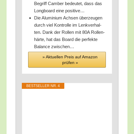
Begriff Cam­ber bedeu­tet, dass das
Long­board eine positive…
Die Alu­mi­ni­um Ach­sen über­zeu­gen
durch viel Kon­trol­le im Lenk­ver­hal­
ten. Dank der Rol­len mit 80A Rol­len­
här­te, hat das Board die per­fek­te
Balan­ce zwischen…
» Aktu­el­len Preis auf Ama­zon
prü­fen »
BEST­SEL­LER NR. 4