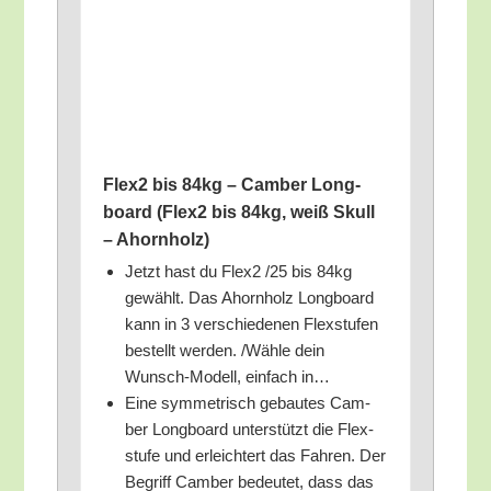
Flex2 bis 84kg – Cam­ber Long­
board (Flex2 bis 84kg, weiß Skull
– Ahornholz)
Jetzt hast du Flex2 /​25 bis 84kg
gewählt. Das Ahorn­holz Long­board
kann in 3 ver­schie­de­nen Flex­stu­fen
bestellt wer­den. /​Wäh­le dein
Wunsch-Modell, ein­fach in…
Eine sym­me­trisch gebau­tes Cam­
ber Long­board unter­stützt die Flex­
stu­fe und erleich­tert das Fah­ren. Der
Begriff Cam­ber bedeu­tet, dass das