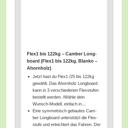
Flex1 bis 122kg – Cam­ber Long­
board (Flex1 bis 122kg, Blan­ko –
Ahornholz)
Jetzt hast du Flex1 /​25 bis 122kg
gewählt. Das Ahorn­holz Long­board
kann in 3 ver­schie­de­nen Flex­stu­fen
bestellt wer­den. /​Wäh­le dein
Wunsch-Modell, ein­fach in…
Eine sym­me­trisch gebau­tes Cam­
ber Long­board unter­stützt die Flex­
stu­fe und erleich­tert das Fah­ren. Der