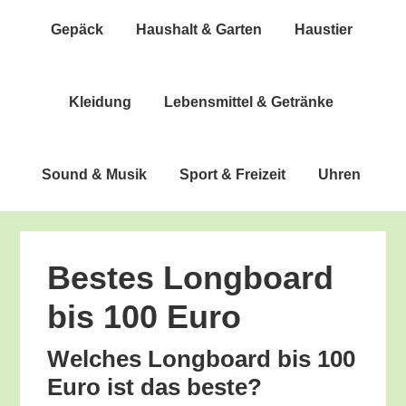
Gepäck
Haus­halt & Garten
Haus­tier
Klei­dung
Lebens­mit­tel & Getränke
Sound & Musik
Sport & Freizeit
Uhren
Bes­tes Long­board
bis 100 Euro
Wel­ches Long­board bis 100
Euro ist das beste?