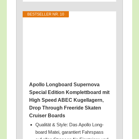
BEST­SEL­LER NR. 10
Apol­lo Long­board Super­no­va
Spe­cial Edi­ti­on Kom­plett­board mit
High Speed ABEC Kugel­la­gern,
Drop Through Freeri­de Ska­ten
Crui­ser Boards
Qua­li­tät & Style: Das Apol­lo Long­
board Matei, garan­tiert Fahr­spass