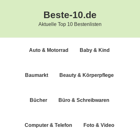
Zur
Zum
Beste-10.de
Hauptnavigation
Inhalt
springen
springen
Aktuelle Top 10 Bestenlisten
Auto & Motorrad
Baby & Kind
Bau­markt
Beau­ty & Körperpflege
Bücher
Büro & Schreibwaren
Com­pu­ter & Telefon
Foto & Video