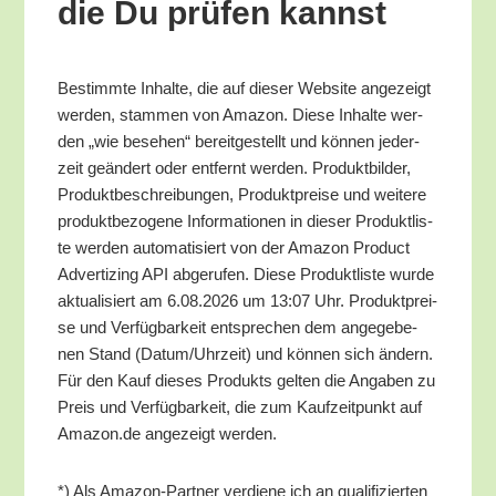
die Du prü­fen kannst
Bestimm­te Inhal­te, die auf die­ser Web­site ange­zeigt
wer­den, stam­men von Ama­zon. Die­se Inhal­te wer­
den „wie bese­hen“ bereit­ge­stellt und kön­nen jeder­
zeit geän­dert oder ent­fernt wer­den. Pro­dukt­bil­der,
Pro­dukt­be­schrei­bun­gen, Pro­dukt­prei­se und wei­te­re
pro­dukt­be­zo­ge­ne Infor­ma­tio­nen in die­ser Pro­dukt­lis­
te wer­den auto­ma­ti­siert von der Ama­zon Pro­duct
Adver­tiz­ing API abge­ru­fen. Die­se Pro­dukt­lis­te wur­de
aktua­li­siert am 6.08.2026 um 13:07 Uhr. Pro­dukt­prei­
se und Ver­füg­bar­keit ent­spre­chen dem ange­ge­be­
nen Stand (Datum/​Uhrzeit) und kön­nen sich ändern.
Für den Kauf die­ses Pro­dukts gel­ten die Anga­ben zu
Preis und Ver­füg­bar­keit, die zum Kauf­zeit­punkt auf
Amazon.de ange­zeigt werden.
*) Als Ama­zon-Part­ner ver­die­ne ich an qua­li­fi­zier­ten