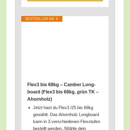
BEST­SEL­LER NR. 6
Flex3 bis 68kg – Cam­ber Long­
board (Flex3 bis 68kg, grün TK –
Ahornholz)
Jetzt hast du Flex3 /​25 bis 68kg
gewählt. Das Ahorn­holz Long­board
kann in 3 ver­schie­de­nen Flex­stu­fen
bestellt wer­den. /​Wäh­le dein