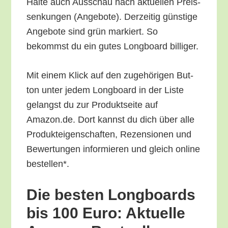
Hal­te auch Aus­schau nach aktu­el­len Preis­
sen­kun­gen (Ange­bo­te). Der­zei­tig güns­ti­ge
Ange­bo­te sind grün mar­kiert. So
bekommst du ein gutes Long­board billiger.
Mit einem Klick auf den zuge­hö­ri­gen But­
ton unter jedem Long­board in der Lis­te
gelangst du zur Pro­dukt­sei­te auf
Amazon.de. Dort kannst du dich über alle
Pro­duk­tei­gen­schaf­ten, Rezen­sio­nen und
Bewer­tun­gen infor­mie­ren und gleich online
bestellen*.
Die bes­ten Long­boards
bis 100 Euro: Aktu­el­le