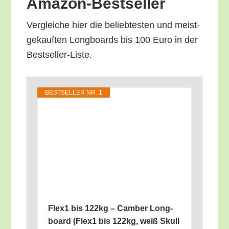
Amazon-Bestseller
Ver­glei­che hier die belieb­tes­ten und meist­
ge­kauf­ten Long­boards bis 100 Euro in der
Bestseller-Liste.
BEST­SEL­LER NR. 1
Flex1 bis 122kg – Cam­ber Long­
board (Flex1 bis 122kg, weiß Skull