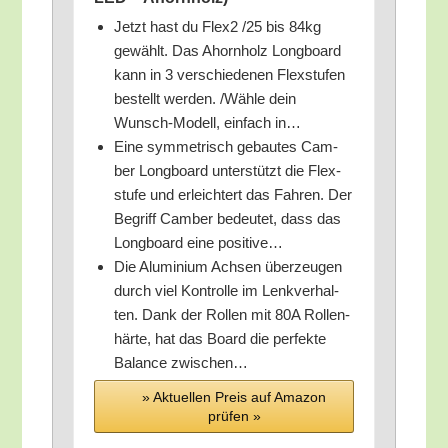
Jetzt hast du Flex2 /​25 bis 84kg
gewählt. Das Ahorn­holz Long­board
kann in 3 ver­schie­de­nen Flex­stu­fen
bestellt wer­den. /​Wäh­le dein
Wunsch-Modell, ein­fach in…
Eine sym­me­trisch gebau­tes Cam­
ber Long­board unter­stützt die Flex­
stu­fe und erleich­tert das Fah­ren. Der
Begriff Cam­ber bedeu­tet, dass das
Long­board eine positive…
Die Alu­mi­ni­um Ach­sen über­zeu­gen
durch viel Kon­trol­le im Lenk­ver­hal­
ten. Dank der Rol­len mit 80A Rol­len­
här­te, hat das Board die per­fek­te
Balan­ce zwischen…
» Aktu­el­len Preis auf Ama­zon
prü­fen »