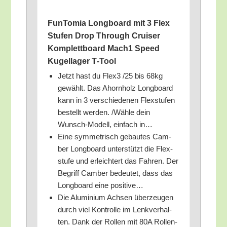
Fun­To­mia Long­board mit 3 Flex
Stu­fen Drop Through Crui­ser
Kom­plett­board Mach1 Speed
Kugel­la­ger T‑Tool
Jetzt hast du Flex3 /​25 bis 68kg
gewählt. Das Ahorn­holz Long­board
kann in 3 ver­schie­de­nen Flex­stu­fen
bestellt wer­den. /​Wäh­le dein
Wunsch-Modell, ein­fach in…
Eine sym­me­trisch gebau­tes Cam­
ber Long­board unter­stützt die Flex­
stu­fe und erleich­tert das Fah­ren. Der
Begriff Cam­ber bedeu­tet, dass das
Long­board eine positive…
Die Alu­mi­ni­um Ach­sen über­zeu­gen
durch viel Kon­trol­le im Lenk­ver­hal­
ten. Dank der Rol­len mit 80A Rol­len­