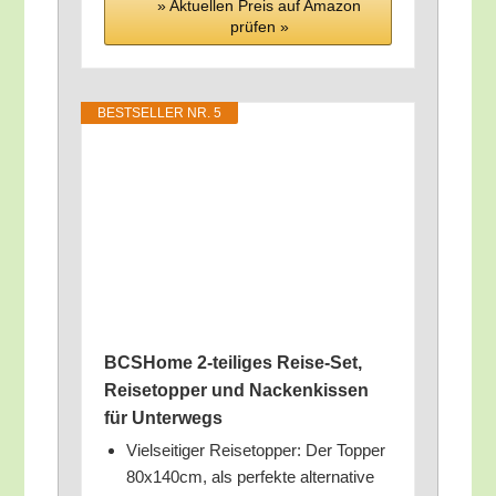
» Aktu­el­len Preis auf Ama­zon
prü­fen »
BEST­SEL­LER NR. 5
BCS­Home 2‑teiliges Rei­se-Set,
Rei­se­top­per und Nacken­kis­sen
für Unterwegs
Viel­sei­ti­ger Rei­se­top­per: Der Top­per
80x140cm, als per­fek­te alter­na­ti­ve