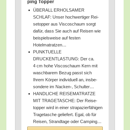
ping Topper
ÜBERALL ERHOLSAMER
SCHLAF: Unser hoch­wer­ti­ger Rei­
se­top­per aus Vis­co­schaum sorgt
dafür, dass Sie auch auf Rei­sen wie
bei­spiels­wei­se auf fes­ten
Hotelmatratzen…
PUNKTUELLE
DRUCKENTLASTUNG: Der ca.
4 cm hohe Vis­co­schaum Kern mit
wasch­ba­rem Bezug passt sich
Ihrem Kör­per indi­vi­du­ell an, ins­be­
son­de­re im Nacken‑, Schulter…
HANDLICHE REISEMATRATZE
MIT TRAGETASCHE: Der Rei­se­
top­per wird in einer stra­pa­zier­fä­hi­gen
Tra­ge­ta­sche gelie­fert. Egal, ob für
Rei­sen, Strand­ta­ge oder Camping…