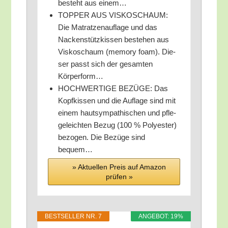
besteht aus einem…
TOPPER AUS VISKOSCHAUM:
Die Matrat­zen­auf­la­ge und das
Nacken­stütz­kis­sen bestehen aus
Vis­ko­schaum (memo­ry foam). Die­
ser passt sich der gesam­ten
Körperform…
HOCHWERTIGE BEZÜGE: Das
Kopf­kis­sen und die Auf­la­ge sind mit
einem haut­sym­pa­thi­schen und pfle­
ge­leich­ten Bezug (100 % Poly­es­ter)
bezo­gen. Die Bezü­ge sind
bequem…
» Aktu­el­len Preis auf Ama­zon
prü­fen »
BEST­SEL­LER NR. 7
ANGE­BOT: 19%