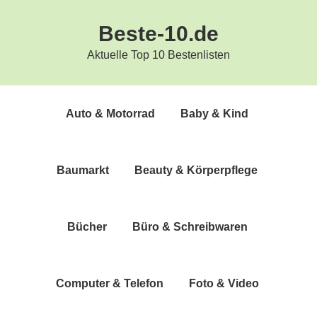
Zur
Zum
Beste-10.de
Hauptnavigation
Inhalt
springen
springen
Aktuelle Top 10 Bestenlisten
Auto & Motorrad
Baby & Kind
Bau­markt
Beau­ty & Körperpflege
Bücher
Büro & Schreibwaren
Com­pu­ter & Telefon
Foto & Video