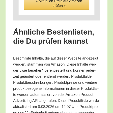
» Aktu­el­len Preis auf Ama­zon
prü­fen »
Ähn­li­che Bes­ten­lis­ten,
die Du prü­fen kannst
Bestimm­te Inhal­te, die auf die­ser Web­site ange­zeigt
wer­den, stam­men von Ama­zon. Die­se Inhal­te wer­
den „wie bese­hen“ bereit­ge­stellt und kön­nen jeder­
zeit geän­dert oder ent­fernt wer­den. Pro­dukt­bil­der,
Pro­dukt­be­schrei­bun­gen, Pro­dukt­prei­se und wei­te­re
pro­dukt­be­zo­ge­ne Infor­ma­tio­nen in die­ser Pro­dukt­lis­
te wer­den auto­ma­ti­siert von der Ama­zon Pro­duct
Adver­tiz­ing API abge­ru­fen. Die­se Pro­dukt­lis­te wur­de
aktua­li­siert am 9.08.2026 um 12:07 Uhr. Pro­dukt­prei­
se und Ver­füg­bar­keit ent­spre­chen dem ange­ge­be­