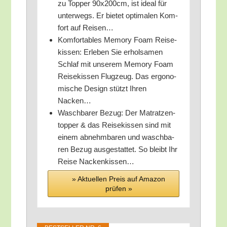
zu Top­per 90x200cm, ist ide­al für
unter­wegs. Er bie­tet opti­ma­len Kom­
fort auf Reisen…
Kom­for­ta­bles Memo­ry Foam Rei­se­
kis­sen: Erle­ben Sie erhol­sa­men
Schlaf mit unse­rem Memo­ry Foam
Rei­se­kis­sen Flug­zeug. Das ergo­no­
mi­sche Design stützt Ihren
Nacken…
Wasch­ba­rer Bezug: Der Matrat­zen­
top­per & das Rei­se­kis­sen sind mit
einem abnehm­ba­ren und wasch­ba­
ren Bezug aus­ge­stat­tet. So bleibt Ihr
Rei­se Nackenkissen…
» Aktu­el­len Preis auf Ama­zon
prü­fen »