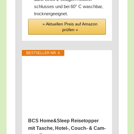
schlus­ses und bei 60° C wasch­bar,
trocknergeeignet.
» Aktu­el­len Preis auf Ama­zon
prü­fen »
BEST­SEL­LER NR. 4
BCS Home&Sleep Rei­se­top­per
mit Tasche, Hotel‑, Couch- & Cam­