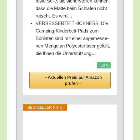
fes­te Sei­le, die sicher­stel­len kön­nen,
dass die Mat­te beim Schla­fen nicht
rutscht. Es wird…
VERBESSERTE THICKNESS: Die
Cam­ping-Kin­der­bett-Pads zum
Schla­fen sind mit einer ange­mes­se­
nen Men­ge an Poly­es­ter­fa­ser gefüllt,
die Ihnen die Unterstützung…
−19%
» Aktu­el­len Preis auf Ama­zon
prü­fen »
BEST­SEL­LER NR. 8