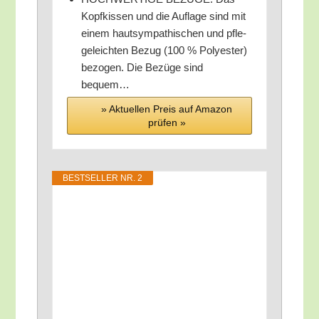
Kopf­kis­sen und die Auf­la­ge sind mit
einem haut­sym­pa­thi­schen und pfle­
ge­leich­ten Bezug (100 % Poly­es­ter)
bezo­gen. Die Bezü­ge sind
bequem…
» Aktu­el­len Preis auf Ama­zon
prü­fen »
BEST­SEL­LER NR. 2