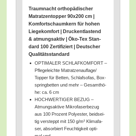
Traum­nacht ortho­pä­di­scher
Matrat­zen­top­per 90x200 cm |
Kom­fort­schaum­kern für hohen
Lie­ge­kom­fort | Druck­ent­las­tend
& atmungs­ak­tiv | Öko-Tex Stan­
dard 100 Zer­ti­fi­ziert | Deut­scher
Qualitätsstandard
OPTIMALER SCHLAFKOMFORT –
Pfle­ge­leich­te Matratzenauflage/​
Topper für Bet­ten, Schlaf­so­fas, Box­
spring­bet­ten und mehr – Gesamt­hö­
he: ca. 6 cm
HOCHWERTIGER BEZUG –
Atmungs­ak­ti­ve Mikro­fa­ser­be­zug
aus 100 Pro­zent Poly­es­ter, beid­sei­
tig ver­s­teppt mit 150 g/​m² Kli­ma­fa­
ser, absor­biert Feuch­tig­keit opti­
mal und…