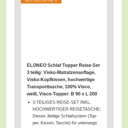
BEST­SEL­LER NR. 6
ELONEO Schlaf Top­per Rei­se-Set
3 teil­ig: Vis­ko-Matrat­zen­auf­la­ge,
Vis­ko-Kopf­kis­sen, hoch­wer­ti­ge
Trans­port­ta­sche, 100% Vis­co,
weiß, Vis­co-Top­per: B 90 x L 200
3‑TEILIGES REISE-SET INKL.
HOCHWERTIGER REISETASCHE:
Die­ses 3teilige Schlaf­sys­tem (Top­
per, Kis­sen, Tasche) für unter­wegs