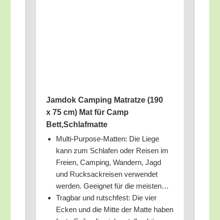
Jam­dok Cam­ping Matrat­ze (190
x 75 cm) Mat für Camp
Bett,Schlafmatte
Mul­ti-Pur­po­se-Mat­ten: Die Lie­ge
kann zum Schla­fen oder Rei­sen im
Frei­en, Cam­ping, Wan­dern, Jagd
und Ruck­sack­rei­sen ver­wen­det
wer­den. Geeig­net für die meisten…
Trag­bar und rutsch­fest: Die vier
Ecken und die Mit­te der Mat­te haben