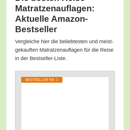
Matrat­zen­auf­la­gen:
Aktu­el­le Amazon-
Bestseller
Ver­glei­che hier die belieb­tes­ten und meist­
ge­kauf­ten Matrat­zen­auf­la­gen für die Rei­se
in der Bestseller-Liste.
BEST­SEL­LER NR. 1