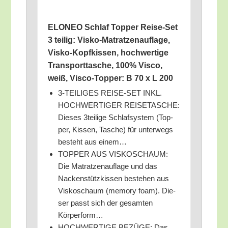
ELONEO Schlaf Top­per Rei­se-Set
3 teil­ig: Vis­ko-Matrat­zen­auf­la­ge,
Vis­ko-Kopf­kis­sen, hoch­wer­ti­ge
Trans­port­ta­sche, 100% Vis­co,
weiß, Vis­co-Top­per: B 70 x L 200
3‑TEILIGES REISE-SET INKL.
HOCHWERTIGER REISETASCHE:
Die­ses 3teilige Schlaf­sys­tem (Top­
per, Kis­sen, Tasche) für unter­wegs
besteht aus einem…
TOPPER AUS VISKOSCHAUM:
Die Matrat­zen­auf­la­ge und das
Nacken­stütz­kis­sen bestehen aus
Vis­ko­schaum (memo­ry foam). Die­
ser passt sich der gesam­ten
Körperform…
HOCHWERTIGE BEZÜGE: Das