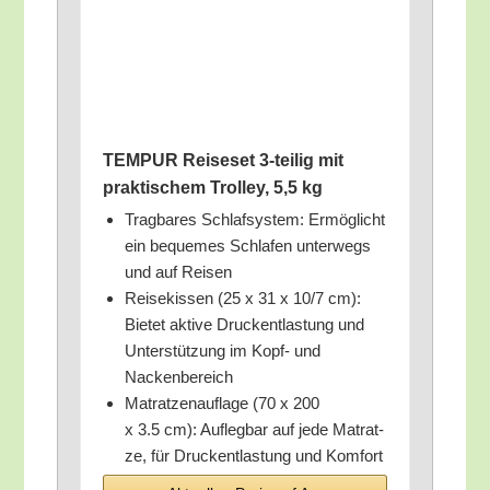
TEMPUR Rei­se­set 3‑teilig mit
prak­ti­schem Trol­ley, 5,5 kg
Trag­ba­res Schlaf­sys­tem: Ermög­licht
ein beque­mes Schla­fen unter­wegs
und auf Reisen
Rei­se­kis­sen (25 x 31 x 10/​7 cm):
Bie­tet akti­ve Druck­ent­las­tung und
Unter­stüt­zung im Kopf- und
Nackenbereich
Matrat­zen­auf­la­ge (70 x 200
x 3.5 cm): Auf­leg­bar auf jede Matrat­
ze, für Druck­ent­las­tung und Komfort