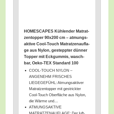
HOMESCAPES Küh­len­der Matrat­
zen­top­per 90x200 cm – atmungs­
ak­ti­ve Cool-Touch Matrat­zen­auf­la­
ge aus Nylon, gestepp­ter dün­ner
Top­per mit Eck­gum­mis, wasch­
bar, Oeko-TEX Stan­dard 100
COOL-TOUCH NYLON –
ANGENEHM FRISCHES
LIEGEGEFÜHL: Atmungs­ak­ti­ver
Matrat­zen­top­per mit gestrick­ter
Cool-Touch Ober­flä­che aus Nylon,
die Wär­me und…
ATMUNGSAKTIVE
MATRATZENAUFLAGE: Der luft­