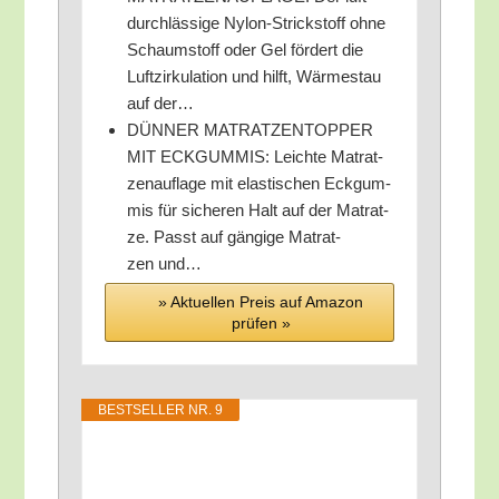
durch­läs­si­ge Nylon-Strick­stoff ohne
Schaum­stoff oder Gel för­dert die
Luft­zir­ku­la­ti­on und hilft, Wär­me­stau
auf der…
DÜNNER MATRATZENTOPPER
MIT ECKGUMMIS: Leich­te Matrat­
zen­auf­la­ge mit elas­ti­schen Eck­gum­
mis für siche­ren Halt auf der Matrat­
ze. Passt auf gän­gi­ge Matrat­
zen und…
» Aktu­el­len Preis auf Ama­zon
prü­fen »
BEST­SEL­LER NR. 9