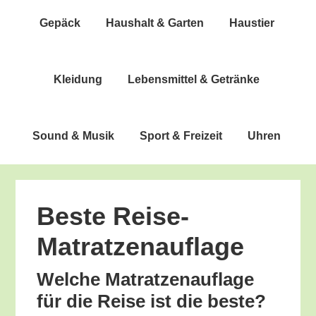
Gepäck
Haus­halt & Garten
Haus­tier
Klei­dung
Lebens­mit­tel & Getränke
Sound & Musik
Sport & Freizeit
Uhren
Bes­te Reise-
Matratzenauflage
Wel­che Matrat­zen­auf­la­ge
für die Rei­se ist die beste?