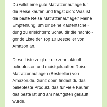
Du willst eine gute Matrat­zen­auf­la­ge für
die Rei­se kau­fen und fragst dich: Was ist
die bes­te Rei­se-Matrat­zen­auf­la­ge? Mei­ne
Emp­feh­lung, um dir dei­ne Kauf­ent­schei­
dung zu erleich­tern: Schau dir die nach­fol­
gen­de Lis­te der Top 10 Best­sel­ler von
Ama­zon an.
Die­se Lis­te zeigt dir die zehn aktu­ell
belieb­tes­ten und meist­ge­kauf­ten Rei­se-
Matrat­zen­auf­la­gen (Best­sel­ler) von
Amazon.de. Ganz oben fin­dest du das
belieb­tes­te Pro­dukt, das für vie­le Käu­fer
das bes­te ist und am häu­figs­ten gekauft
wurde.