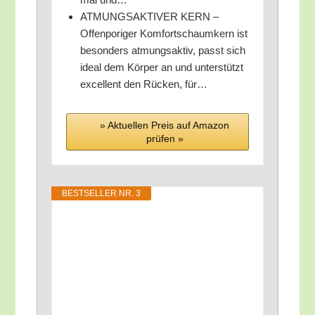
ATMUNGSAKTIVER KERN –
Offen­po­ri­ger Kom­fort­schaum­kern ist
beson­ders atmungs­ak­tiv, passt sich
ide­al dem Kör­per an und unter­stützt
excel­lent den Rücken, für…
» Aktu­el­len Preis auf Ama­zon
prü­fen »
BEST­SEL­LER NR. 3