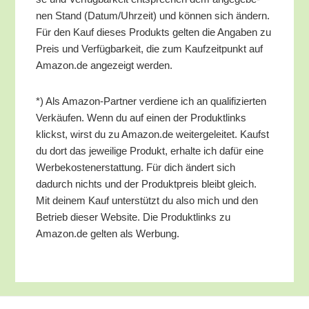
nen Stand (Datum/​Uhrzeit) und kön­nen sich ändern.
Für den Kauf die­ses Pro­dukts gel­ten die Anga­ben zu
Preis und Ver­füg­bar­keit, die zum Kauf­zeit­punkt auf
Amazon.de ange­zeigt werden.
*) Als Ama­zon-Part­ner ver­die­ne ich an qua­li­fi­zier­ten
Ver­käu­fen. Wenn du auf einen der Pro­dukt­links
klickst, wirst du zu Amazon.de wei­ter­ge­lei­tet. Kaufst
du dort das jewei­li­ge Pro­dukt, erhal­te ich dafür eine
Wer­be­kos­ten­er­stat­tung. Für dich ändert sich
dadurch nichts und der Pro­dukt­preis bleibt gleich.
Mit dei­nem Kauf unter­stützt du also mich und den
Betrieb die­ser Web­site. Die Pro­dukt­links zu
Amazon.de gel­ten als Werbung.