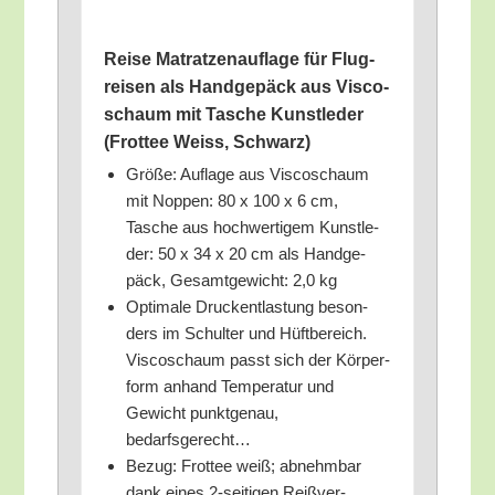
Rei­se Matrat­zen­auf­la­ge für Flug­
rei­sen als Hand­ge­päck aus Vis­co­
schaum mit Tasche Kunst­le­der
(Frot­tee Weiss, Schwarz)
Grö­ße: Auf­la­ge aus Vis­co­schaum
mit Nop­pen: 80 x 100 x 6 cm,
Tasche aus hoch­wer­ti­gem Kunst­le­
der: 50 x 34 x 20 cm als Hand­ge­
päck, Gesamt­ge­wicht: 2,0 kg
Opti­ma­le Druck­ent­las­tung beson­
ders im Schul­ter und Hüft­be­reich.
Vis­co­schaum passt sich der Kör­per­
form anhand Tem­pe­ra­tur und
Gewicht punkt­ge­nau,
bedarfsgerecht…
Bezug: Frot­tee weiß; abnehm­bar
dank eines 2‑seitigen Reiß­ver­