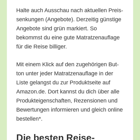
Hal­te auch Aus­schau nach aktu­el­len Preis­
sen­kun­gen (Ange­bo­te). Der­zei­tig güns­ti­ge
Ange­bo­te sind grün mar­kiert. So
bekommst du eine gute Matrat­zen­auf­la­ge
für die Rei­se billiger.
Mit einem Klick auf den zuge­hö­ri­gen But­
ton unter jeder Matrat­zen­auf­la­ge in der
Lis­te gelangst du zur Pro­dukt­sei­te auf
Amazon.de. Dort kannst du dich über alle
Pro­duk­tei­gen­schaf­ten, Rezen­sio­nen und
Bewer­tun­gen infor­mie­ren und gleich online
bestellen*.
Die bes­ten Rei­se-