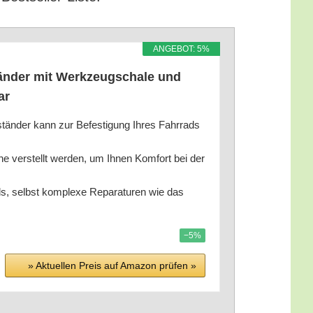
ANGE­BOT: 5%
tän­der mit Werk­zeug­scha­le und
bar
der kann zur Befes­ti­gung Ihres Fahr­rads
ver­stellt wer­den, um Ihnen Kom­fort bei der
ds, selbst kom­ple­xe Repa­ra­tu­ren wie das
−5%
» Aktu­el­len Preis auf Ama­zon prü­fen »