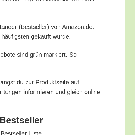
­stän­der (Best­sel­ler) von Amazon.de.
m häu­figs­ten gekauft wurde.
ge­bo­te sind grün mar­kiert. So
angst du zur Pro­dukt­sei­te auf
tun­gen infor­mie­ren und gleich online
-Bestseller
 Bestseller-Liste.