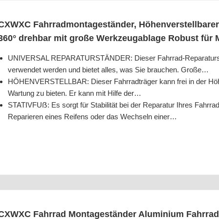
CXWXC Fahr­rad­mon­ta­ge­stän­der, Höhen­ver­stell­ba­rer 
360° dreh­bar mit gro­ße Werk­zeug­ab­la­ge Robust für 
UNIVERSAL REPARATURSTÄNDER: Die­ser Fahr­rad-Repa­ra­tur­stän­
ver­wen­det wer­den und bie­tet alles, was Sie brau­chen. Große…
HÖHENVERSTELLBAR: Die­ser Fahr­rad­trä­ger kann frei in der Höhe 
War­tung zu bie­ten. Er kann mit Hil­fe der…
STATIVFUẞ: Es sorgt für Sta­bi­li­tät bei der Repa­ra­tur Ihres Fahr­ra
Repa­rie­ren eines Rei­fens oder das Wech­seln einer…
CXWXC Fahr­rad Mon­ta­ge­stän­der Alu­mi­ni­um Fahr­rad 