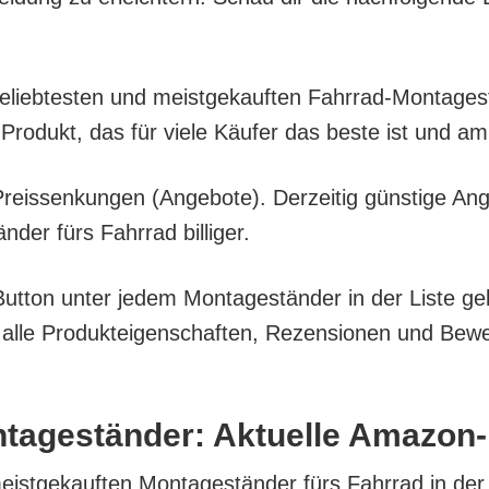
 belieb­tes­ten und meist­ge­kauf­ten Fahr­rad-Mon­ta­ge
Pro­dukt, das für vie­le Käu­fer das bes­te ist und a
eis­sen­kun­gen (Ange­bo­te). Der­zei­tig güns­ti­ge An
der fürs Fahr­rad billiger.
ut­ton unter jedem Mon­ta­ge­stän­der in der Lis­te gel
e Pro­duk­tei­gen­schaf­ten, Rezen­sio­nen und Bewer­
ta­ge­stän­der: Aktu­el­le Amazon
eist­ge­kauf­ten Mon­ta­ge­stän­der fürs Fahr­rad in der