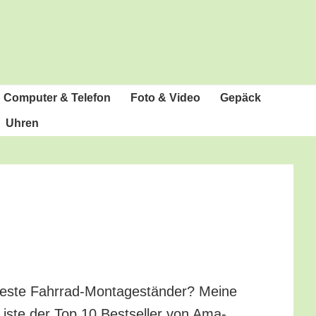
Com­pu­ter & Telefon
Foto & Video
Gepäck
Uhren
es­te Fahr­rad-Mon­ta­ge­stän­der? Mei­ne
Lis­te der Top 10 Best­sel­ler von Ama­