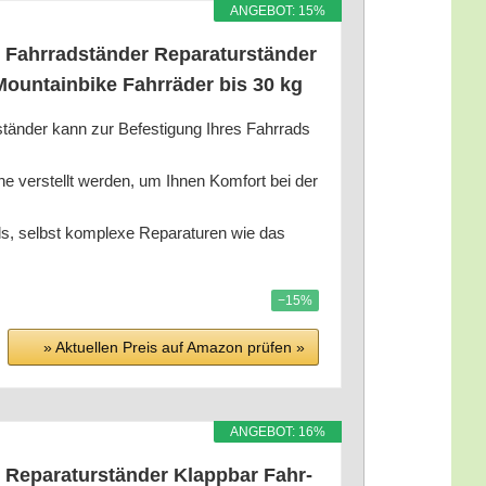
ANGE­BOT: 15%
Fahr­rad­stän­der Repa­ra­tur­stän­der
Moun­tain­bike Fahr­rä­der bis 30 kg
der kann zur Befes­ti­gung Ihres Fahr­rads
ver­stellt wer­den, um Ihnen Kom­fort bei der
ds, selbst kom­ple­xe Repa­ra­tu­ren wie das
−15%
» Aktu­el­len Preis auf Ama­zon prü­fen »
ANGE­BOT: 16%
Repa­ra­tur­stän­der Klapp­bar Fahr­