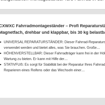
CXWXC Fahr­rad­mon­ta­ge­stän­der – Pro­fi Repa­ra­tur­s
Magnet­fach, dreh­bar und klapp­bar, bis 30 kg belast
UNIVERSAL REPARATURSTÄNDER: Die­ser Fahr­rad-Repa­ra­tur­stän­
ver­wen­det wer­den und bie­tet alles, was Sie brau­chen. Große…
HÖHENVERSTELLBAR: Die­ser Fahr­rad­trä­ger kann frei in der Höhe 
War­tung zu bie­ten. Er kann mit Hil­fe der…
STATIVFUẞ: Es sorgt für Sta­bi­li­tät bei der Repa­ra­tur Ihres Fahr­ra
Repa­rie­ren eines Rei­fens oder das Wech­seln einer…