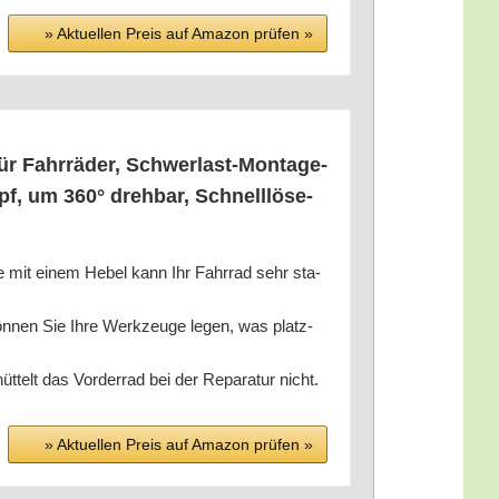
» Aktu­el­len Preis auf Ama­zon prü­fen »
ür Fahr­rä­der, Schwer­last-Mon­ta­ge­
pf, um 360° dreh­bar, Schnell­lö­se­
me mit einem Hebel kann Ihr Fahr­rad sehr sta­
kön­nen Sie Ihre Werk­zeu­ge legen, was platz­
hüt­telt das Vor­der­rad bei der Repa­ra­tur nicht.
» Aktu­el­len Preis auf Ama­zon prü­fen »