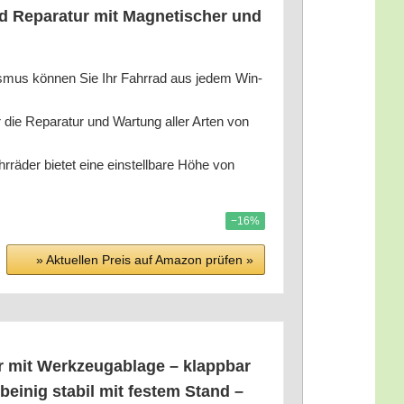
d Repa­ra­tur mit Magne­ti­scher und
mus kön­nen Sie Ihr Fahr­rad aus jedem Win­
ür die Repa­ra­tur und War­tung aller Arten von
r­rä­der bie­tet eine ein­stell­ba­re Höhe von
−16%
» Aktu­el­len Preis auf Ama­zon prü­fen »
r mit Werk­zeug­ab­la­ge – klapp­bar
­bei­nig sta­bil mit fes­tem Stand –