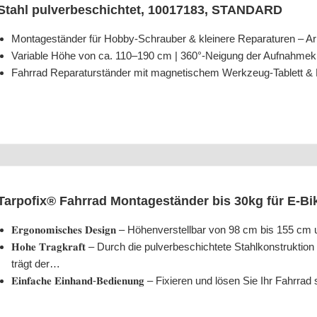
Stahl pul­ver­be­schich­tet, 10017183, STANDARD
Mon­ta­ge­stän­der für Hob­by-Schrau­ber & klei­ne­re Repa­ra­tu­ren 
Varia­ble Höhe von ca. 110–190 cm | 360°-Neigung der Aufnahm
Fahr­rad Repa­ra­tur­stän­der mit magne­ti­schem Werk­zeug-Tablett &
Tar­po­fix® Fahr­rad Mon­ta­ge­stän­der bis 30kg für E‑
𝐄𝐫𝐠𝐨𝐧𝐨𝐦𝐢𝐬𝐜𝐡𝐞𝐬 𝐃𝐞𝐬𝐢𝐠𝐧 – Höhen­ver­stell­bar von 98 cm bis 15
𝐇𝐨𝐡𝐞 𝐓𝐫𝐚𝐠𝐤𝐫𝐚𝐟𝐭 – Durch die pul­ver­be­schich­te­te Stahl­kon­struk­ti
trägt der…
𝐄𝐢𝐧𝐟𝐚𝐜𝐡𝐞 𝐄𝐢𝐧𝐡𝐚𝐧𝐝-𝐁𝐞𝐝𝐢𝐞𝐧𝐮𝐧𝐠 – Fixie­ren und lösen Sie Ihr Fa