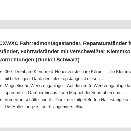
CXWXC Fahr­rad­mon­ta­ge­stän­der, Repa­ra­tur­stän­der f
stän­der, Fahr­rad­stän­der mit ver­schweiß­ter Klemm­ko
vor­rich­tun­gen (Dun­kel Schwarz)
360° Dreh­ba­re Klem­me & Höhen­ver­stell­ba­re Kör­per – Die Klem­
bil befes­ti­gen. Dank der Tele­skop­stan­ge ist dieser…
Magne­ti­sche Werk­zeug­ab­la­ge – Auf die gro­ße Werk­zeug­ab­la­ge 
spa­rend ist. Dar­über hin­aus kann Magnet die Schrau­ben und…
Vor­der­rad schüt­telt nicht – Dank der mit­ge­lie­fer­ten Hal­te­stan­ge sc
Die Hal­te­stan­ge ist auch längenverstellbar.