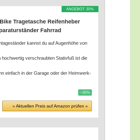
ANGE­BOT: 30%
Bike Tra­ge­ta­sche Rei­fen­he­ber
pa­ra­tur­stän­der Fahrrad
stän­der kannst du auf Augen­hö­he von
h­wer­tig ver­schraub­ten Sta­tiv­fuß ist die
ann ein­fach in der Gara­ge oder der Heim­werk­
−30%
» Aktu­el­len Preis auf Ama­zon prü­fen »