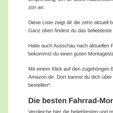
zon an.
Die­se Lis­te zeigt dir die zehn aktu­ell
Ganz oben fin­dest du das belieb­tes­te 
Hal­te auch Aus­schau nach aktu­el­len Pr
bekommst du einen guten Mon­ta­ge­stän­
Mit einem Klick auf den zuge­hö­ri­gen B
Amazon.de. Dort kannst du dich über all
bestellen*.
Die bes­ten Fahr­rad-Mon­
Ver­glei­che hier die belieb­tes­ten und m