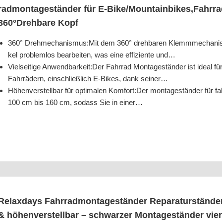
rad­mon­ta­ge­stän­der für E‑Bike/​Mountainbikes,Fahrra
360°Drehbare Kopf
360° Drehmechanismus:Mit dem 360° dreh­ba­ren Klemm­me­cha­nis­
kel pro­blem­los bear­bei­ten, was eine effi­zi­en­te und…
Viel­sei­ti­ge Anwendbarkeit:Der Fahr­rad Mon­ta­ge­stän­der ist ide­al f
Fahr­rä­dern, ein­schließ­lich E‑Bikes, dank seiner…
Höhen­ver­stell­bar für opti­ma­len Komfort:Der mon­ta­ge­stän­der für fah
100 cm bis 160 cm, sodass Sie in einer…
Relax­days Fahr­rad­mon­ta­ge­stän­der Repa­ra­tur­stän­de
& höhen­ver­stell­bar – schwar­zer Mon­ta­ge­stän­der vier