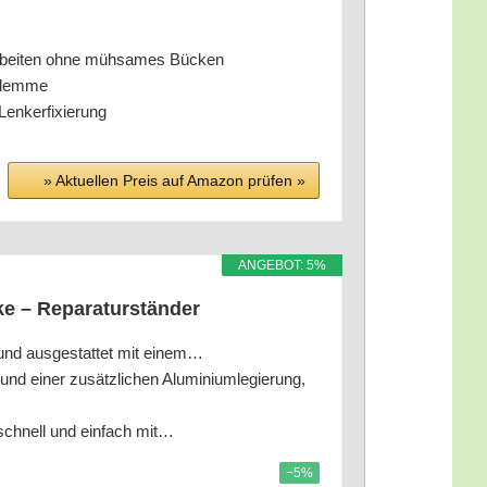
– Arbei­ten ohne müh­sa­mes Bücken
eklemme
 Lenkerfixierung
» Aktu­el­len Preis auf Ama­zon prü­fen »
ANGE­BOT: 5%
Bike – Reparaturständer
5 cm und aus­ge­stat­tet mit einem…
­on und einer zusätz­li­chen Alu­mi­ni­um­le­gie­rung,
hr­rad schnell und ein­fach mit…
−5%