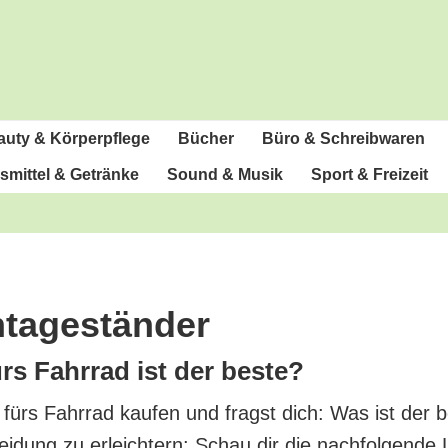
u­ty & Körperpflege
Bücher
Büro & Schreibwaren
­mit­tel & Getränke
Sound & Musik
Sport & Freizeit
ntageständer
ürs Fahr­rad ist der beste?
 fürs Fahr­rad kau­fen und fragst dich: Was ist der b
ei­dung zu erleich­tern: Schau dir die nach­fol­gen­de 