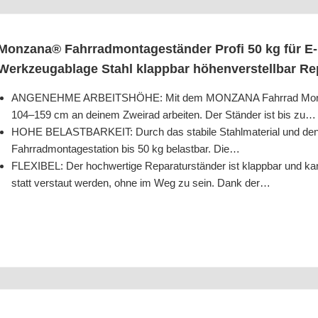
Mon­z­a­na® Fahr­rad­mon­ta­ge­stän­der Pro­fi 50 kg für E‑
Werk­zeug­ab­la­ge Stahl klapp­bar höhen­ver­stell­bar Re
ANGENEHME ARBEITSHÖHE: Mit dem MONZANA Fahr­rad Mon­ta­ge­
104–159 cm an dei­nem Zwei­rad arbei­ten. Der Stän­der ist bis zu…
HOHE BELASTBARKEIT: Durch das sta­bi­le Stahl­ma­te­ri­al und den hoc
Fahr­rad­mon­ta­ge­sta­ti­on bis 50 kg belast­bar. Die…
FLEXIBEL: Der hoch­wer­ti­ge Repa­ra­tur­stän­der ist klapp­bar und k
statt ver­staut wer­den, ohne im Weg zu sein. Dank der…