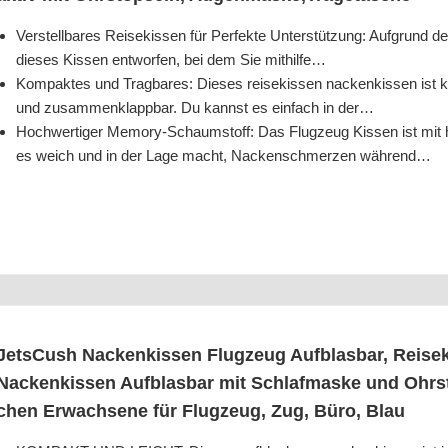
Ver­stell­ba­res Rei­se­kis­sen für Per­fek­te Unter­stüt­zung: Auf­grund 
die­ses Kis­sen ent­wor­fen, bei dem Sie mithilfe…
Kom­pak­tes und Trag­ba­res: Die­ses rei­se­kis­sen nacken­kis­sen ist k
und zusam­men­klapp­bar. Du kannst es ein­fach in der…
Hoch­wer­ti­ger Memo­ry-Schaum­stoff: Das Flug­zeug Kis­sen ist mit
es weich und in der Lage macht, Nacken­schmer­zen während…
Jet­sCush Nacken­kis­sen Flug­zeug Auf­blas­bar, Rei­se­
Nacken­kis­sen Auf­blas­bar mit Schlaf­mas­ke und Ohr­s
chen Erwach­se­ne für Flug­zeug, Zug, Büro, Blau