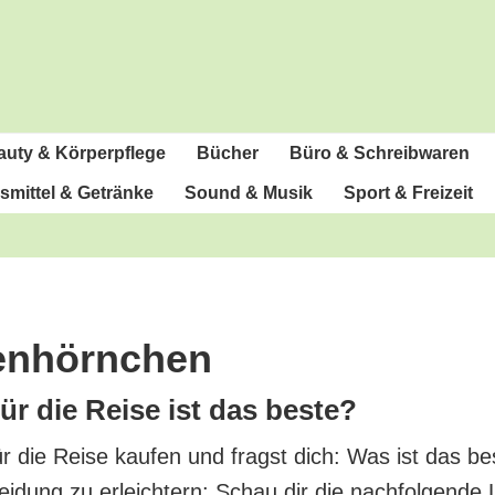
u­ty & Körperpflege
Bücher
Büro & Schreibwaren
­mit­tel & Getränke
Sound & Musik
Sport & Freizeit
kenhörnchen
r die Rei­se ist das beste?
r die Rei­se kau­fen und fragst dich: Was ist das be
ei­dung zu erleich­tern: Schau dir die nach­fol­gen­de 