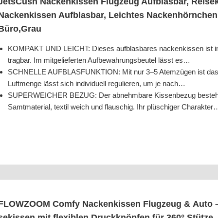
Jet­sCush Nacken­kis­sen Flug­zeug Auf­blas­bar, Rei­se­
Nacken­kis­sen Auf­blas­bar, Leich­tes Nacken­hörn­chen
Büro,Grau
KOMPAKT UND LEICHT: Die­ses auf­blas­ba­res nacken­kis­sen ist im 
trag­bar. Im mit­ge­lie­fer­ten Auf­be­wah­rungs­beu­tel lässt es…
SCHNELLE AUFBLASFUNKTION: Mit nur 3–5 Atem­zü­gen ist das flug­z
Luft­men­ge lässt sich indi­vi­du­ell regu­lie­ren, um je nach…
SUPERWEICHER BEZUG: Der abnehm­ba­re Kis­sen­be­zug besteht aus
Samt­ma­te­ri­al, tex­til weich und flau­schig. Ihr plü­schi­ger Charakter
FLOWZOOM Com­fy Nacken­kis­sen Flug­zeug & Auto – E
se­kis­sen mit fle­xi­blen Druck­knöp­fen für 360° Stüt­ze