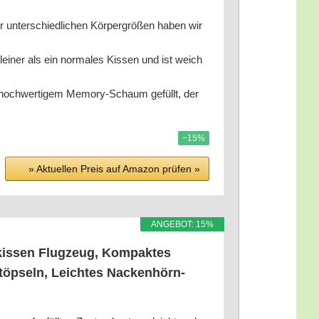
der unter­schied­li­chen Kör­per­grö­ßen haben wir
lei­ner als ein nor­ma­les Kis­sen und ist weich
 hoch­wer­ti­gem Memo­ry-Schaum gefüllt, der
−15%
» Aktu­el­len Preis auf Ama­zon prü­fen »
ANGE­BOT: 15%
kis­sen Flug­zeug, Kom­pak­tes
töp­seln, Leich­tes Nacken­hörn­