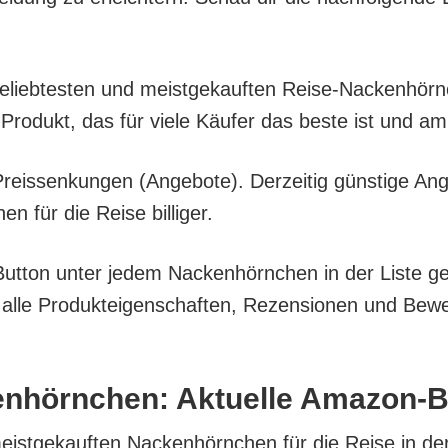
l belieb­tes­ten und meist­ge­kauf­ten Rei­se-Nacken­hö
Pro­dukt, das für vie­le Käu­fer das bes­te ist und a
eis­sen­kun­gen (Ange­bo­te). Der­zei­tig güns­ti­ge An
 für die Rei­se billiger.
But­ton unter jedem Nacken­hörn­chen in der Lis­te gel
e Pro­duk­tei­gen­schaf­ten, Rezen­sio­nen und Bewer­
n­hörn­chen: Aktu­el­le Amazon-B
meist­ge­kauf­ten Nacken­hörn­chen für die Rei­se in de