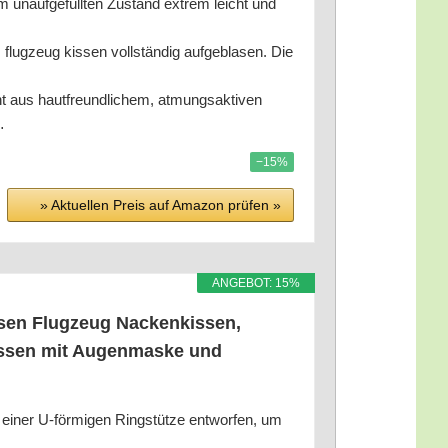
unauf­ge­füll­ten Zustand extrem leicht und
eug kis­sen voll­stän­dig auf­ge­bla­sen. Die
 haut­freund­li­chem, atmungs­ak­ti­ven
…
−15%
» Aktu­el­len Preis auf Ama­zon prü­fen »
ANGE­BOT: 15%
s­sen Flug­zeug Nacken­kis­sen,
kis­sen mit Augen­mas­ke und
t einer U‑förmigen Ringstüt­ze ent­wor­fen, um