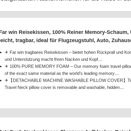
Far win Rei­se­kis­sen, 100% Rei­ner Memo­ry-Schaum,
leicht, trag­bar, ide­al für Flug­zeug­stuhl, Auto, Zuhau­
✈ Far win trag­ba­res Rei­se­kis­sen – bie­tet hohen Rück­prall und Kom
und Unter­stüt­zung macht Ihren Nacken und Kopf…
✈ 100% PURE MEMORY FOAM – Our memo­ry foam tra­vel pil­low is
of the exact same mate­ri­al as the world’s lea­ding memory…
✈【DETACHABLE MACHINE WASHABLE PILLOW COVER】Traveling 
Tra­vel Neck pil­low cover is remo­va­ble and washa­ble, hidden…