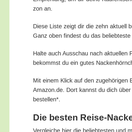
zon an.
Die­se Lis­te zeigt dir die zehn aktu­el
Ganz oben fin­dest du das belieb­tes­te 
Hal­te auch Aus­schau nach aktu­el­len Pr
bekommst du ein gutes Nacken­hörn­chen
Mit einem Klick auf den zuge­hö­ri­gen 
Amazon.de. Dort kannst du dich über all
bestellen*.
Die bes­ten Rei­se-Nacke
Ver­glei­che hier die belieb­tes­ten und 