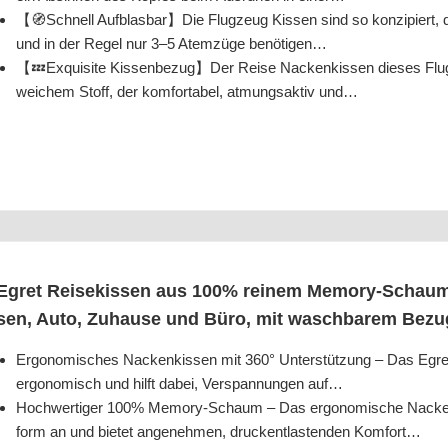
【🧭Schnell Aufblasbar】Die Flug­zeug Kis­sen sind so kon­zi­piert, d
und in der Regel nur 3–5 Atem­zü­ge benötigen…
【💤Exqui­si­te Kissenbezug】Der Rei­se Nacken­kis­sen die­ses Flug­
wei­chem Stoff, der kom­for­ta­bel, atmungs­ak­tiv und…
Egret Rei­se­kis­sen aus 100% rei­nem Memo­ry-Schaum,
sen, Auto, Zuhau­se und Büro, mit wasch­ba­rem Bez
Ergo­no­mi­sches Nacken­kis­sen mit 360° Unter­stüt­zung – Das Egre
ergo­no­misch und hilft dabei, Ver­span­nun­gen auf…
Hoch­wer­ti­ger 100% Memo­ry-Schaum – Das ergo­no­mi­sche Nacken­
form an und bie­tet ange­neh­men, druck­ent­las­ten­den Komfort…