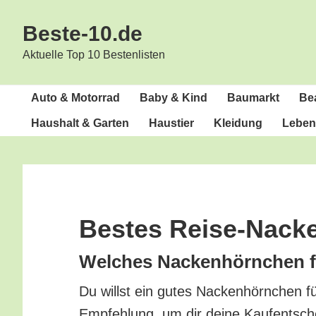
Zur
Zum
Beste-10.de
Hauptnavigation
Inhalt
springen
springen
Aktuelle Top 10 Bestenlisten
Auto & Motorrad
Baby & Kind
Bau­markt
Bea
Haus­halt & Garten
Haus­tier
Klei­dung
Lebens
Bes­tes Reise-Nac
Wel­ches Nacken­hörn­chen fü
Du willst ein gutes Nacken­hörn­chen fü
Emp­feh­lung, um dir dei­ne Kauf­ent­sch