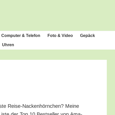
Com­pu­ter & Telefon
Foto & Video
Gepäck
Uhren
s­te Rei­se-Nacken­hörn­chen? Mei­ne
Lis­te der Top 10 Best­sel­ler von Ama­