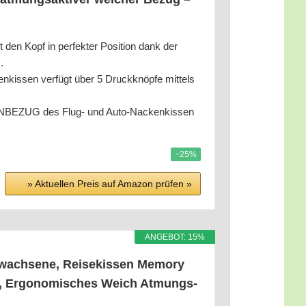
opf in per­fek­ter Posi­ti­on dank der
…
en ver­fügt über 5 Druck­knöp­fe mit­tels
G des Flug- und Auto-Nacken­kis­sen
−25%
» Aktu­el­len Preis auf Ama­zon prü­fen »
ANGE­BOT: 15%
ach­se­ne, Rei­se­kis­sen Memo­ry
se, Ergo­no­mi­sches Weich Atmungs­