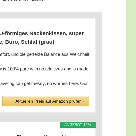
 U‑förmiges Nacken­kis­sen, super
se, Büro, Schlaf (grau)
­fort, und die per­fek­te Balan­ce aus Weich­heit
 100% pure with no addi­ti­ves and is made
can get mes­sy, no worries here. Our
» Aktu­el­len Preis auf Ama­zon prü­fen »
ANGE­BOT: 15%