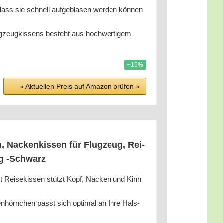
ass sie schnell auf­ge­bla­sen wer­den kön­nen
zeug­kis­sens besteht aus hoch­wer­ti­gem
−15%
» Aktu­el­len Preis auf Ama­zon prü­fen »
 Nacken­kis­sen für Flug­zeug, Rei­
ug ‑Schwarz
t Rei­se­kis­sen stützt Kopf, Nacken und Kinn
hörn­chen passt sich opti­mal an Ihre Hals­