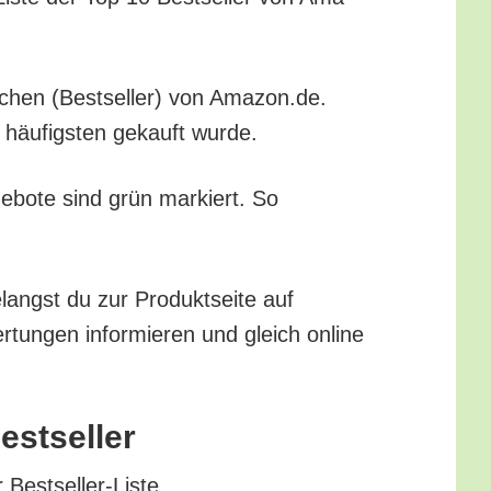
rn­chen (Best­sel­ler) von Amazon.de.
m häu­figs­ten gekauft wurde.
ge­bo­te sind grün mar­kiert. So
angst du zur Pro­dukt­sei­te auf
tun­gen infor­mie­ren und gleich online
estseller
r Bestseller-Liste.