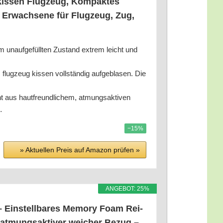
kis­sen Flug­zeug, Kom­pak­tes
 Erwach­se­ne für Flug­zeug, Zug,
unauf­ge­füll­ten Zustand extrem leicht und
eug kis­sen voll­stän­dig auf­ge­bla­sen. Die
 haut­freund­li­chem, atmungs­ak­ti­ven
…
−15%
» Aktu­el­len Preis auf Ama­zon prü­fen »
ANGE­BOT: 25%
in­stell­ba­res Memo­ry Foam Rei­
, atmungs­ak­ti­ver wei­cher Bezug –