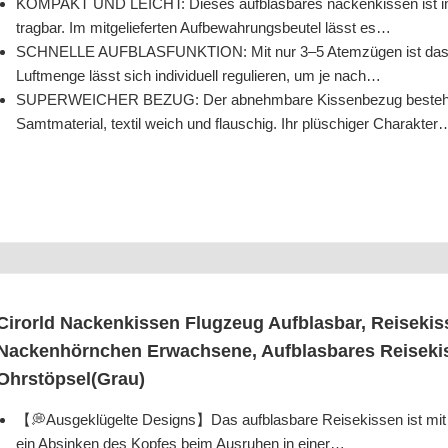
KOMPAKT UND LEICHT: Die­ses auf­blas­ba­res nacken­kis­sen ist im 
trag­bar. Im mit­ge­lie­fer­ten Auf­be­wah­rungs­beu­tel lässt es…
SCHNELLE AUFBLASFUNKTION: Mit nur 3–5 Atem­zü­gen ist das flug­z
Luft­men­ge lässt sich indi­vi­du­ell regu­lie­ren, um je nach…
SUPERWEICHER BEZUG: Der abnehm­ba­re Kis­sen­be­zug besteht aus
Samt­ma­te­ri­al, tex­til weich und flau­schig. Ihr plü­schi­ger Charakter
Cirorld Nacken­kis­sen Flug­zeug Auf­blas­bar, Rei­se­ki
Nacken­hörn­chen Erwach­se­ne, Auf­blas­ba­res Rei­se­
Ohrstöpsel(Grau)
【💭Aus­ge­klü­gel­te Designs】Das auf­blas­ba­re Rei­se­kis­sen ist mi
ein Absin­ken des Kop­fes beim Aus­ru­hen in einer…