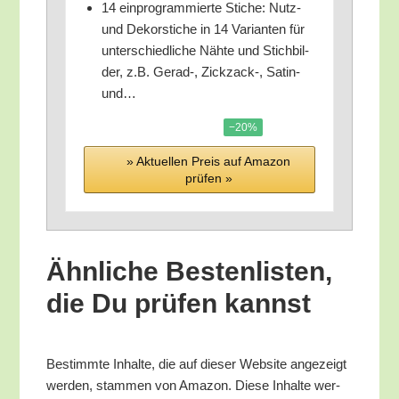
14 ein­pro­gram­mier­te Sti­che: Nutz-
und Dekor­sti­che in 14 Vari­an­ten für
unter­schied­li­che Näh­te und Stich­bil­
der, z.B. Gerad‑, Zickzack‑, Satin-
und…
−20%
» Aktu­el­len Preis auf Ama­zon
prü­fen »
Ähn­li­che Bes­ten­lis­ten,
die Du prü­fen kannst
Bestimm­te Inhal­te, die auf die­ser Web­site ange­zeigt
wer­den, stam­men von Ama­zon. Die­se Inhal­te wer­