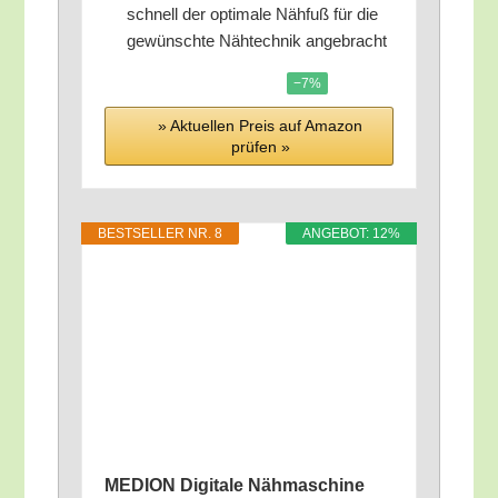
schnell der opti­ma­le Näh­fuß für die
gewünsch­te Näh­tech­nik angebracht
−7%
» Aktu­el­len Preis auf Ama­zon
prü­fen »
BEST­SEL­LER NR. 8
ANGE­BOT: 12%
MEDION Digi­ta­le Näh­ma­schi­ne