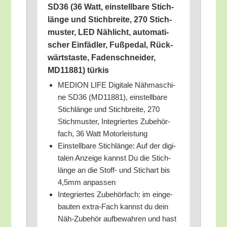
SD36 (36 Watt, ein­stell­ba­re Stich­
län­ge und Stich­brei­te, 270 Stich­
mus­ter, LED Näh­licht, auto­ma­ti­
scher Ein­fäd­ler, Fuß­pe­dal, Rück­
wärts­tas­te, Faden­schnei­der,
MD11881) türkis
MEDION LIFE Digi­ta­le Näh­ma­schi­
ne SD36 (MD11881), ein­stell­ba­re
Stich­län­ge und Stich­brei­te, 270
Stich­mus­ter, Inte­grier­tes Zube­hör­
fach, 36 Watt Motorleistung
Ein­stell­ba­re Stich­län­ge: Auf der digi­
ta­len Anzei­ge kannst Du die Stich­
län­ge an die Stoff- und Stich­art bis
4,5mm anpassen
Inte­grier­tes Zube­hör­fach: im ein­ge­
bau­ten extra-Fach kannst du dein
Näh-Zube­hör auf­be­wah­ren und hast