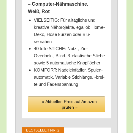
– Com­pu­ter-Näh­ma­schi­ne,
Weiß, Rot
VIELSEITIG: Für all­täg­li­che und
krea­ti­ve Näh­pro­jek­te, egal ob Home-
Deko, Hose kür­zen oder Blu­
se nähen
40 tol­le STICHE: Nutz‑, Zier‑,
Overlock‑, Blind- & elas­ti­sche Sti­che
sowie 5 auto­ma­ti­sche Knopflöcher
KOMFORT: Nadel­ein­fäd­ler, Spu­len­
au­to­ma­tik, Varia­ble Stich­län­ge, ‑brei­
te und Fadenspannung
» Aktu­el­len Preis auf Ama­zon
prü­fen »
BEST­SEL­LER NR. 2