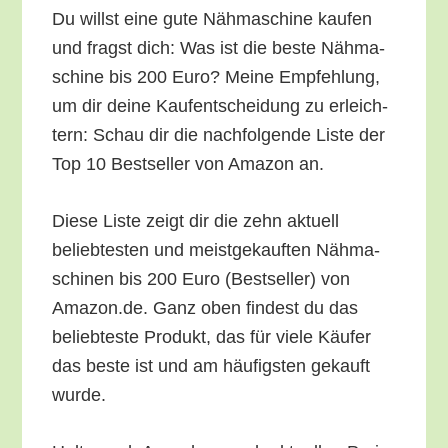
Du willst eine gute Näh­ma­schi­ne kau­fen
und fragst dich: Was ist die bes­te Näh­ma­
schi­ne bis 200 Euro? Mei­ne Emp­feh­lung,
um dir dei­ne Kauf­ent­schei­dung zu erleich­
tern: Schau dir die nach­fol­gen­de Lis­te der
Top 10 Best­sel­ler von Ama­zon an.
Die­se Lis­te zeigt dir die zehn aktu­ell
belieb­tes­ten und meist­ge­kauf­ten Näh­ma­
schi­nen bis 200 Euro (Best­sel­ler) von
Amazon.de. Ganz oben fin­dest du das
belieb­tes­te Pro­dukt, das für vie­le Käu­fer
das bes­te ist und am häu­figs­ten gekauft
wurde.