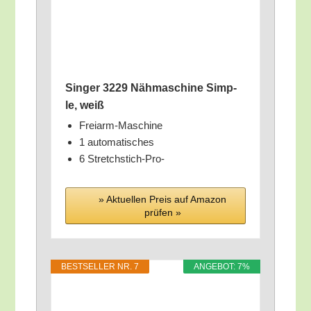
Sin­ger 3229 Näh­ma­schi­ne Simp­
le, weiß
Frei­arm-Maschi­ne
1 auto­ma­ti­sches
6 Stretch­stich-Pro-
» Aktu­el­len Preis auf Ama­zon
prü­fen »
BEST­SEL­LER NR. 7
ANGE­BOT: 7%