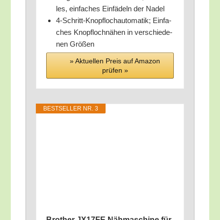
les, ein­fa­ches Ein­fä­deln der Nadel
4‑Schritt-Knopf­loch­au­to­ma­tik; Ein­fa­
ches Knopf­loch­nä­hen in ver­schie­de­
nen Größen
» Aktu­el­len Preis auf Ama­zon
prü­fen »
BEST­SEL­LER NR. 3
Brot­her JX17FE Näh­ma­schi­ne für