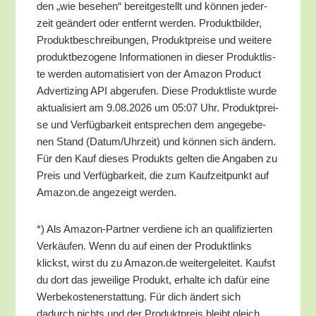
den „wie bese­hen“ bereit­ge­stellt und kön­nen jeder­
zeit geän­dert oder ent­fernt wer­den. Pro­dukt­bil­der,
Pro­dukt­be­schrei­bun­gen, Pro­dukt­prei­se und wei­te­re
pro­dukt­be­zo­ge­ne Infor­ma­tio­nen in die­ser Pro­dukt­lis­
te wer­den auto­ma­ti­siert von der Ama­zon Pro­duct
Adver­tiz­ing API abge­ru­fen. Die­se Pro­dukt­lis­te wur­de
aktua­li­siert am 9.08.2026 um 05:07 Uhr. Pro­dukt­prei­
se und Ver­füg­bar­keit ent­spre­chen dem ange­ge­be­
nen Stand (Datum/​Uhrzeit) und kön­nen sich ändern.
Für den Kauf die­ses Pro­dukts gel­ten die Anga­ben zu
Preis und Ver­füg­bar­keit, die zum Kauf­zeit­punkt auf
Amazon.de ange­zeigt werden.
*) Als Ama­zon-Part­ner ver­die­ne ich an qua­li­fi­zier­ten
Ver­käu­fen. Wenn du auf einen der Pro­dukt­links
klickst, wirst du zu Amazon.de wei­ter­ge­lei­tet. Kaufst
du dort das jewei­li­ge Pro­dukt, erhal­te ich dafür eine
Wer­be­kos­ten­er­stat­tung. Für dich ändert sich
dadurch nichts und der Pro­dukt­preis bleibt gleich.