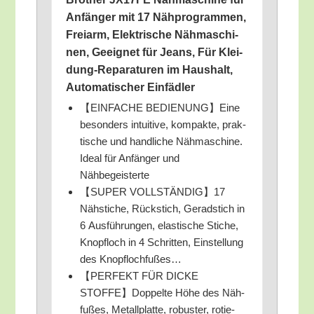
Anfän­ger mit 17 Näh­pro­gram­men,
Frei­arm, Elek­tri­sche Näh­ma­schi­
nen, Geeig­net für Jeans, Für Klei­
dung-Repa­ra­tu­ren im Haus­halt,
Auto­ma­ti­scher Einfädler
【EINFACHE BEDIENUNG】Eine
beson­ders intui­ti­ve, kom­pak­te, prak­
ti­sche und hand­li­che Näh­ma­schi­ne.
Ide­al für Anfän­ger und
Nähbegeisterte
【SUPER VOLLSTÄNDIG】17
Näh­sti­che, Rück­stich, Gerad­stich in
6 Aus­füh­run­gen, elas­ti­sche Sti­che,
Knopf­loch in 4 Schrit­ten, Ein­stel­lung
des Knopflochfußes…
【PERFEKT FÜR DICKE
STOFFE】Doppelte Höhe des Näh­
fu­ßes, Metall­plat­te, robus­ter, rotie­