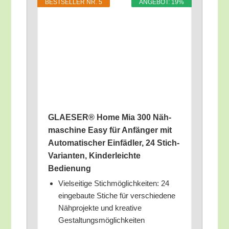
BEST­SEL­LER NR. 5
ANGE­BOT: 19%
GLAESER® Home Mia 300 Näh­
ma­schi­ne Easy für Anfän­ger mit
Auto­ma­ti­scher Ein­fäd­ler, 24 Stich-
Vari­an­ten, Kin­der­leich­te
Bedienung
Viel­sei­ti­ge Stich­mög­lich­kei­ten: 24
ein­ge­bau­te Sti­che für ver­schie­de­ne
Näh­pro­jek­te und krea­ti­ve
Gestaltungsmöglichkeiten