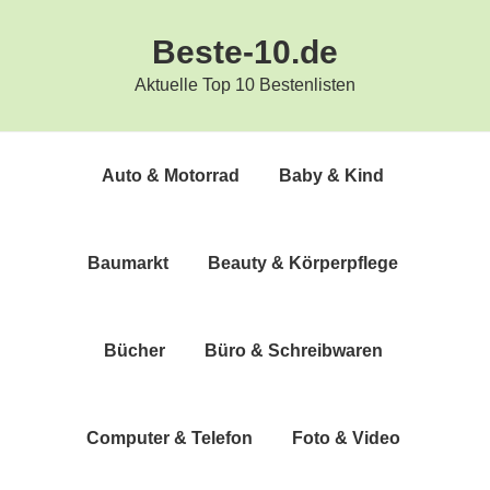
Zur
Zum
Beste-10.de
Hauptnavigation
Inhalt
springen
springen
Aktuelle Top 10 Bestenlisten
Auto & Motorrad
Baby & Kind
Bau­markt
Beau­ty & Körperpflege
Bücher
Büro & Schreibwaren
Com­pu­ter & Telefon
Foto & Video