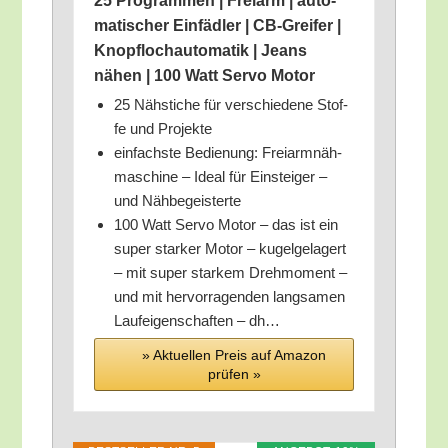
25 Pro­gram­men | Frei­arm | auto­
ma­ti­scher Ein­fäd­ler | CB-Grei­fer |
Knopf­loch­au­to­ma­tik | Jeans
nähen | 100 Watt Ser­vo Motor
25 Näh­sti­che für ver­schie­de­ne Stof­
fe und Projekte
ein­fachs­te Bedie­nung: Frei­arm­näh­
ma­schi­ne – Ide­al für Ein­stei­ger –
und Nähbegeisterte
100 Watt Ser­vo Motor – das ist ein
super star­ker Motor – kugel­ge­la­gert
– mit super star­kem Dreh­mo­ment –
und mit her­vor­ra­gen­den lang­sa­men
Lauf­ei­gen­schaf­ten – dh…
» Aktu­el­len Preis auf Ama­zon
prü­fen »