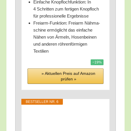
Ein­fa­che Knopf­loch­funk­ti­on: In
4 Schrit­ten zum fer­ti­gen Knopf­loch
für pro­fes­sio­nel­le Ergebnisse
Frei­arm-Funk­ti­on: Frei­arm Näh­ma­
schi­ne ermög­licht das ein­fa­che
Nähen von Ärmeln, Hosen­bei­nen
und ande­ren röh­ren­för­mi­gen
Textilien
−19%
» Aktu­el­len Preis auf Ama­zon
prü­fen »
BEST­SEL­LER NR. 6