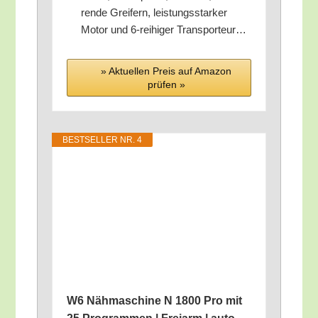
ren­de Grei­fern, leis­tungs­star­ker
Motor und 6‑reihiger Transporteur…
» Aktu­el­len Preis auf Ama­zon
prü­fen »
BEST­SEL­LER NR. 4
W6 Näh­ma­schi­ne N 1800 Pro mit