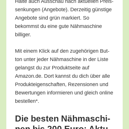
Hal­te auch Aus­schau nach aktu­el­len Preis­
sen­kun­gen (Ange­bo­te). Der­zei­tig güns­ti­ge
Ange­bo­te sind grün mar­kiert. So
bekommst du eine gute Näh­ma­schi­ne
billiger.
Mit einem Klick auf den zuge­hö­ri­gen But­
ton unter jeder Näh­ma­schi­ne in der Lis­te
gelangst du zur Pro­dukt­sei­te auf
Amazon.de. Dort kannst du dich über alle
Pro­duk­tei­gen­schaf­ten, Rezen­sio­nen und
Bewer­tun­gen infor­mie­ren und gleich online
bestellen*.
Die bes­ten Näh­ma­schi­
nen bis 200 Euro: Aktu­