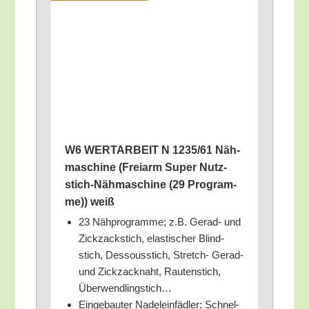
W6 WERTARBEIT N 1235/​61 Näh­
ma­schi­ne (Frei­arm Super Nutz­
stich-Näh­ma­schi­ne (29 Pro­gram­
me)) weiß
23 Näh­pro­gram­me; z.B. Gerad- und
Zick­zack­stich, elas­ti­scher Blind­
stich, Des­sous­stich, Stretch- Gerad-
und Zick­zack­naht, Rau­ten­stich,
Überwendlingstich…
Ein­ge­bau­ter Nadel­ein­fäd­ler; Schnel­