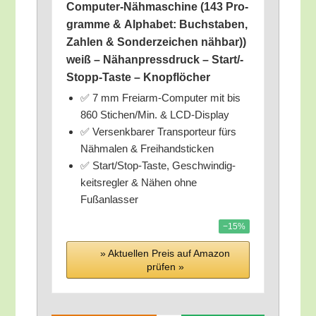
Com­pu­ter-Näh­ma­schi­ne (143 Pro­
gram­me & Alpha­bet: Buch­sta­ben,
Zah­len & Son­der­zei­chen näh­bar))
weiß – Näh­an­press­druck – Star­t/­
Stopp-Tas­te – Knopflöcher
✅ 7 mm Freiarm‑Computer mit bis
860 Stichen/​Min. & LCD‑Display
✅ Ver­senk­ba­rer Trans­por­teur fürs
Näh­ma­len & Freihandsticken
✅ Start/​Stop‑Taste, Geschwin­dig­
keits­reg­ler & Nähen ohne
Fußanlasser
−15%
» Aktu­el­len Preis auf Ama­zon
prü­fen »