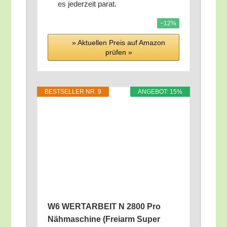
es jeder­zeit parat.
−12%
» Aktu­el­len Preis auf Ama­zon
prü­fen »
BEST­SEL­LER NR. 9
ANGE­BOT: 15%
W6 WERTARBEIT N 2800 Pro
Näh­ma­schi­ne (Frei­arm Super