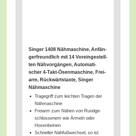
Sin­ger 1408 Näh­ma­schi­ne, Anfän­
ger­freund­lich mit 14 Vor­ein­ge­stell­
ten Näh­vor­gän­gen, Auto­ma­ti­
scher 4‑Takt-Ösen­ma­schi­ne, Frei­
arm, Rück­wärts­tas­te, Sin­ger
Nähmaschine
Tra­ge­griff zum leich­ten Tra­gen der
Nähmaschine
Frei­arm zum Nähen von Rund­ge­
schlos­se­nem wie Ärmeln oder
Hosenbeinen
Schnel­ler Näh­fuß­wech­sel, so ist