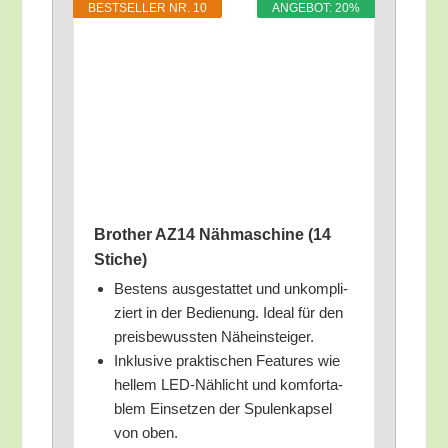
BEST­SEL­LER NR. 10
ANGE­BOT: 20%
Brot­her AZ14 Näh­ma­schi­ne (14
Stiche)
Bes­tens aus­ge­stat­tet und unkom­pli­
ziert in der Bedie­nung. Ide­al für den
preis­be­wuss­ten Näheinsteiger.
Inklu­si­ve prak­ti­schen Fea­tures wie
hel­lem LED-Näh­licht und kom­for­ta­
blem Ein­set­zen der Spu­len­kap­sel
von oben.