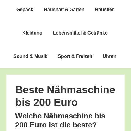
Gepäck
Haus­halt & Garten
Haus­tier
Klei­dung
Lebens­mit­tel & Getränke
Sound & Musik
Sport & Freizeit
Uhren
Bes­te Näh­ma­schi­ne
bis 200 Euro
Wel­che Näh­ma­schi­ne bis
200 Euro ist die beste?