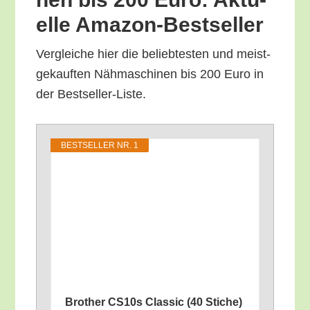
el­le Amazon-Bestseller
Ver­glei­che hier die belieb­tes­ten und meist­
ge­kauf­ten Näh­ma­schi­nen bis 200 Euro in
der Bestseller-Liste.
BEST­SEL­LER NR. 1
Brot­her CS10s Clas­sic (40 Sti­che)