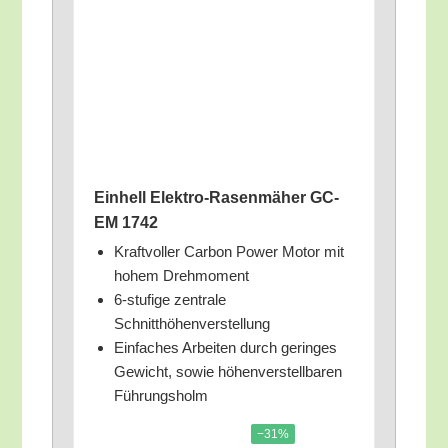
Ein­hell Elek­tro-Rasen­mä­her GC-
EM 1742
Kraft­vol­ler Car­bon Power Motor mit
hohem Drehmoment
6‑stufige zen­tra­le
Schnitthöhenverstellung
Ein­fa­ches Arbei­ten durch gerin­ges
Gewicht, sowie höhen­ver­stell­ba­ren
Führungsholm
−31%