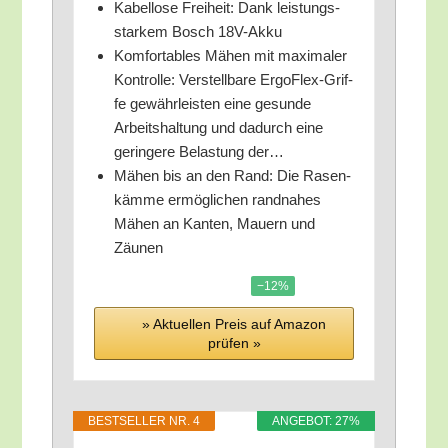
Kabel­lo­se Frei­heit: Dank leis­tungs­
star­kem Bosch 18V-Akku
Kom­for­ta­bles Mähen mit maxi­ma­ler
Kon­trol­le: Ver­stell­ba­re Ergo­Flex-Grif­
fe gewähr­leis­ten eine gesun­de
Arbeits­hal­tung und dadurch eine
gerin­ge­re Belas­tung der…
Mähen bis an den Rand: Die Rasen­
käm­me ermög­li­chen rand­na­hes
Mähen an Kan­ten, Mau­ern und
Zäunen
−12%
» Aktu­el­len Preis auf Ama­zon
prü­fen »
BEST­SEL­LER NR. 4
ANGE­BOT: 27%