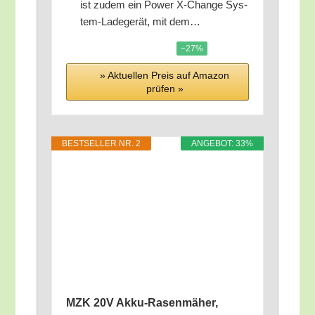
ist zudem ein Power X‑Change Sys­
tem-Lade­ge­rät, mit dem…
−27%
» Aktu­el­len Preis auf Ama­zon
prü­fen »
BEST­SEL­LER NR. 2
ANGE­BOT: 33%
MZK 20V Akku-Rasen­mä­her,