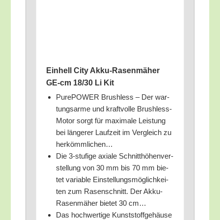
Ein­hell City Akku-Rasen­mä­her
GE-cm 18/​30 Li Kit
Pur­ePOWER Brushl­ess – Der war­
tungs­ar­me und kraft­vol­le Brushl­ess-
Motor sorgt für maxi­ma­le Leis­tung
bei län­ge­rer Lauf­zeit im Ver­gleich zu
herkömmlichen…
Die 3‑stufige axia­le Schnitt­hö­hen­ver­
stel­lung von 30 mm bis 70 mm bie­
tet varia­ble Ein­stel­lungs­mög­lich­kei­
ten zum Rasen­schnitt. Der Akku-
Rasen­mä­her bie­tet 30 cm…
Das hoch­wer­ti­ge Kunst­stoff­ge­häu­se