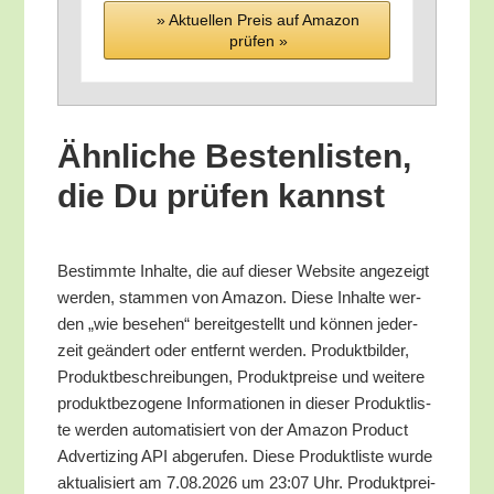
» Aktu­el­len Preis auf Ama­zon
prü­fen »
Ähn­li­che Bes­ten­lis­ten,
die Du prü­fen kannst
Bestimm­te Inhal­te, die auf die­ser Web­site ange­zeigt
wer­den, stam­men von Ama­zon. Die­se Inhal­te wer­
den „wie bese­hen“ bereit­ge­stellt und kön­nen jeder­
zeit geän­dert oder ent­fernt wer­den. Pro­dukt­bil­der,
Pro­dukt­be­schrei­bun­gen, Pro­dukt­prei­se und wei­te­re
pro­dukt­be­zo­ge­ne Infor­ma­tio­nen in die­ser Pro­dukt­lis­
te wer­den auto­ma­ti­siert von der Ama­zon Pro­duct
Adver­tiz­ing API abge­ru­fen. Die­se Pro­dukt­lis­te wur­de
aktua­li­siert am 7.08.2026 um 23:07 Uhr. Pro­dukt­prei­