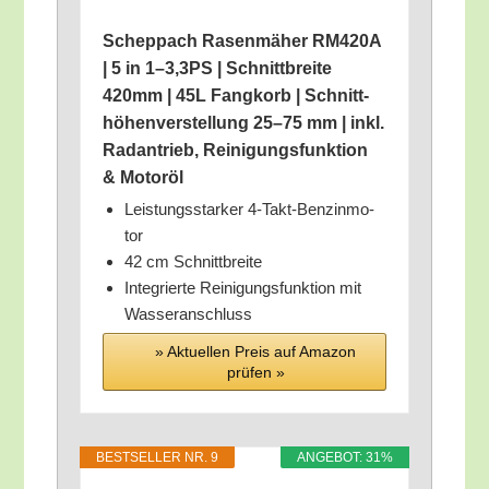
Schepp­ach Rasen­mä­her RM420A
| 5 in 1–3,3PS | Schnitt­brei­te
420mm | 45L Fang­korb | Schnitt­
hö­hen­ver­stel­lung 25–75 mm | inkl.
Rad­an­trieb, Rei­ni­gungs­funk­ti­on
& Motoröl
Leis­tungs­star­ker 4‑Takt-Ben­zin­mo­
tor
42 cm Schnittbreite
Inte­grier­te Rei­ni­gungs­funk­ti­on mit
Wasseranschluss
» Aktu­el­len Preis auf Ama­zon
prü­fen »
BEST­SEL­LER NR. 9
ANGE­BOT: 31%