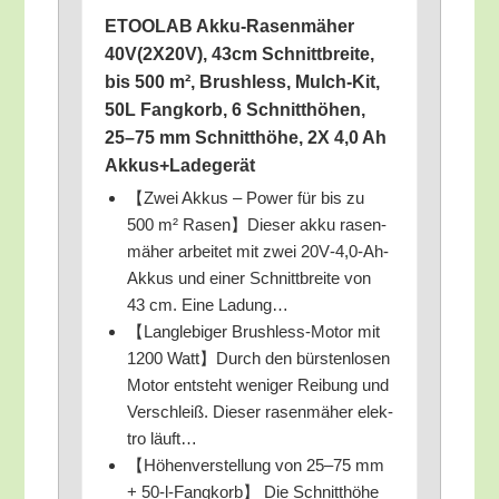
ETOOLAB Akku-Rasen­mä­her
40V(2X20V), 43cm Schnitt­brei­te,
bis 500 m², Brushl­ess, Mulch-Kit,
50L Fang­korb, 6 Schnitt­hö­hen,
25–75 mm Schnitt­hö­he, 2X 4,0 Ah
Akkus+Ladegerät
【Zwei Akkus – Power für bis zu
500 m² Rasen】Dieser akku rasen­
mä­her arbei­tet mit zwei 20V‑4,0‑Ah-
Akkus und einer Schnitt­brei­te von
43 cm. Eine Ladung…
【Lang­le­bi­ger Brushl­ess-Motor mit
1200 Watt】Durch den bürs­ten­lo­sen
Motor ent­steht weni­ger Rei­bung und
Ver­schleiß. Die­ser rasen­mä­her elek­
tro läuft…
【Höhen­ver­stel­lung von 25–75 mm
+ 50-l-Fang­korb】 Die Schnitt­hö­he