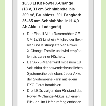
18/​33 Li Kit Power X‑Change
(18 V, 33 cm Schnitt­brei­te, bis
200 m², Brushl­ess, 30L Fang­korb,
25–65 mm Schnitt­hö­he, inkl. 4,0
Ah Akku + Ladegerät)
Der Ein­hell Akku-Rasen­mä­her GE-
CM 18/​33 Li ist ein Mit­glied der fle­xi­
blen und leis­tungs­star­ken Power
X‑Ch­an­ge-Fami­lie und wird emp­foh­
len bis zu einer Fläche…
Der Akku-Mäher wird mit einem 18
Volt-Akku der anwen­der­freund­li­chen
Sys­tem­rei­he betrie­ben. Jeder Akku
der Sys­tem­rei­he kann mit jedem
PXC-Gerät kombiniert…
Drei LEDs zei­gen den Füll­stand des
Power X‑Ch­an­ge-Akkus auf einen
Blick an. Im Lie­fer­um­fang ent­hal­ten