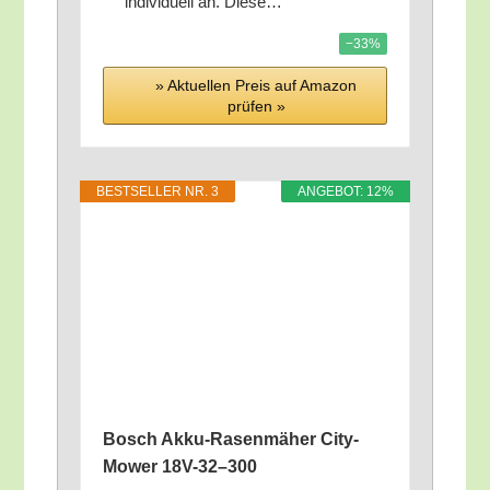
indi­vi­du­ell an. Diese…
−33%
» Aktu­el­len Preis auf Ama­zon
prü­fen »
BEST­SEL­LER NR. 3
ANGE­BOT: 12%
Bosch Akku-Rasen­mä­her City­
Mower 18V-32–300