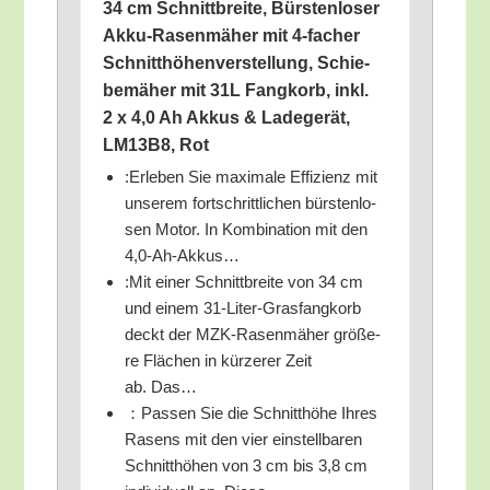
34 cm Schnitt­brei­te, Bürs­ten­lo­ser
Akku-Rasen­mä­her mit 4‑facher
Schnitt­hö­hen­ver­stel­lung, Schie­
be­mä­her mit 31L Fang­korb, inkl.
2 x 4,0 Ah Akkus & Lade­ge­rät,
LM13B8, Rot
:Erle­ben Sie maxi­ma­le Effi­zi­enz mit
unse­rem fort­schritt­li­chen bürs­ten­lo­
sen Motor. In Kom­bi­na­ti­on mit den
4,0‑Ah-Akkus…
:Mit einer Schnitt­brei­te von 34 cm
und einem 31-Liter-Gras­fang­korb
deckt der MZK-Rasen­mä­her grö­ße­
re Flä­chen in kür­ze­rer Zeit
ab. Das…
：Pas­sen Sie die Schnitt­hö­he Ihres
Rasens mit den vier ein­stell­ba­ren
Schnitt­hö­hen von 3 cm bis 3,8 cm