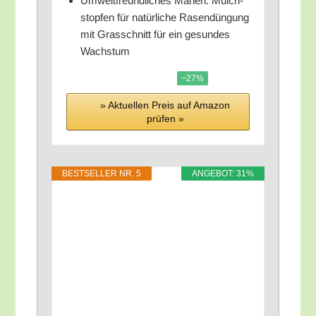
Umwelt­freund­li­ches Mähen: Mulch­
stop­fen für natür­li­che Rasen­dün­gung
mit Gras­schnitt für ein gesun­des
Wachstum
−27%
» Aktu­el­len Preis auf Ama­zon
prü­fen »
BEST­SEL­LER NR. 5
ANGE­BOT: 31%