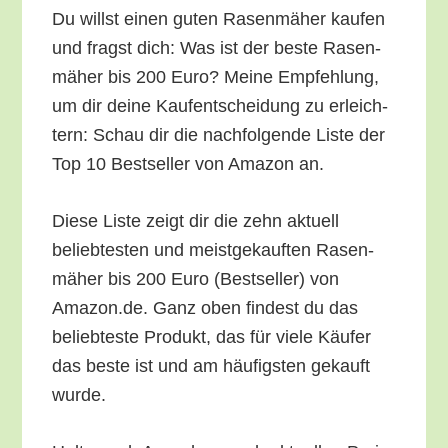
Du willst einen guten Rasen­mä­her kau­fen
und fragst dich: Was ist der bes­te Rasen­
mä­her bis 200 Euro? Mei­ne Emp­feh­lung,
um dir dei­ne Kauf­ent­schei­dung zu erleich­
tern: Schau dir die nach­fol­gen­de Lis­te der
Top 10 Best­sel­ler von Ama­zon an.
Die­se Lis­te zeigt dir die zehn aktu­ell
belieb­tes­ten und meist­ge­kauf­ten Rasen­
mä­her bis 200 Euro (Best­sel­ler) von
Amazon.de. Ganz oben fin­dest du das
belieb­tes­te Pro­dukt, das für vie­le Käu­fer
das bes­te ist und am häu­figs­ten gekauft
wurde.