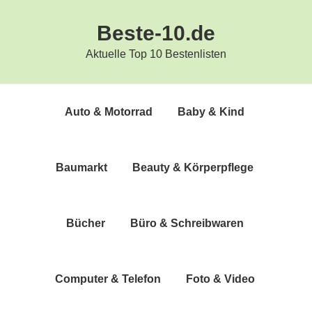
Zur
Zum
Beste-10.de
Hauptnavigation
Inhalt
springen
springen
Aktuelle Top 10 Bestenlisten
Auto & Motorrad
Baby & Kind
Bau­markt
Beau­ty & Körperpflege
Bücher
Büro & Schreibwaren
Com­pu­ter & Telefon
Foto & Video