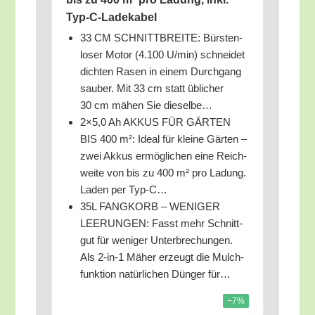
Typ-C-Ladekabel
33 CM SCHNITTBREITE: Bürs­ten­
lo­ser Motor (4.100 U/​min) schnei­det
dich­ten Rasen in einem Durch­gang
sau­ber. Mit 33 cm statt übli­cher
30 cm mähen Sie dieselbe…
2×5,0 Ah AKKUS FÜR GÄRTEN
BIS 400 m²: Ide­al für klei­ne Gär­ten –
zwei Akkus ermög­li­chen eine Reich­
wei­te von bis zu 400 m² pro Ladung.
Laden per Typ‑C…
35L FANGKORB – WENIGER
LEERUNGEN: Fasst mehr Schnitt­
gut für weni­ger Unter­bre­chun­gen.
Als 2‑in‑1 Mäher erzeugt die Mulch­
funk­ti­on natür­li­chen Dün­ger für…
−7%