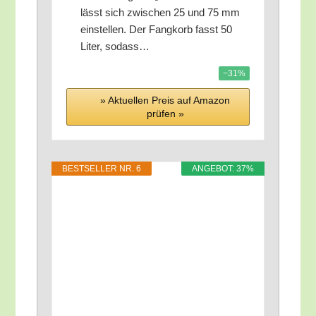
lässt sich zwi­schen 25 und 75 mm
ein­stel­len. Der Fang­korb fasst 50
Liter, sodass…
−31%
» Aktu­el­len Preis auf Ama­zon
prü­fen »
BEST­SEL­LER NR. 6
ANGE­BOT: 37%