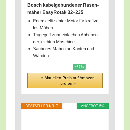
Bosch kabel­ge­bun­de­ner Rasen­
mä­her Easy­Rot­ak 32–235
Ener­gie­ef­fi­zi­en­ter Motor für kraft­vol­
les Mähen
Tra­ge­griff zum ein­fa­chen Anhe­ben
der leich­ten Maschine
Sau­be­res Mähen an Kan­ten und
Wänden
−37%
» Aktu­el­len Preis auf Ama­zon
prü­fen »
BEST­SEL­LER NR. 7
ANGE­BOT: 5%