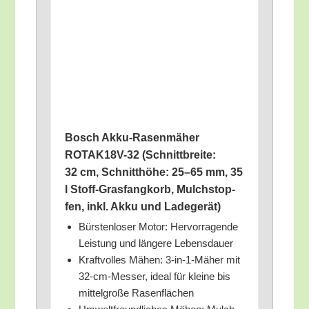
Bosch Akku-Rasen­mä­her
ROTAK18V-32 (Schnitt­brei­te:
32 cm, Schnitt­hö­he: 25–65 mm, 35
l Stoff-Gras­fang­korb, Mulch­stop­
fen, inkl. Akku und Ladegerät)
Bürs­ten­lo­ser Motor: Her­vor­ra­gen­de
Leis­tung und län­ge­re Lebensdauer
Kraft­vol­les Mähen: 3‑in-1-Mäher mit
32-cm-Mes­ser, ide­al für klei­ne bis
mit­tel­gro­ße Rasenflächen