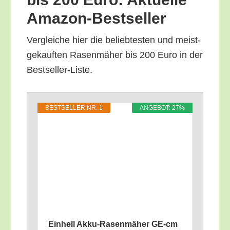
Amazon-Bestseller
Ver­glei­che hier die belieb­tes­ten und meist­
ge­kauf­ten Rasen­mä­her bis 200 Euro in der
Bestseller-Liste.
BEST­SEL­LER NR. 1
ANGE­BOT: 27%
Ein­hell Akku-Rasen­mä­her GE-cm