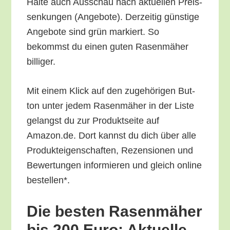
Hal­te auch Aus­schau nach aktu­el­len Preis­
sen­kun­gen (Ange­bo­te). Der­zei­tig güns­ti­ge
Ange­bo­te sind grün mar­kiert. So
bekommst du einen guten Rasen­mä­her
billiger.
Mit einem Klick auf den zuge­hö­ri­gen But­
ton unter jedem Rasen­mä­her in der Lis­te
gelangst du zur Pro­dukt­sei­te auf
Amazon.de. Dort kannst du dich über alle
Pro­duk­tei­gen­schaf­ten, Rezen­sio­nen und
Bewer­tun­gen infor­mie­ren und gleich online
bestellen*.
Die bes­ten Rasen­mä­her
bis 200 Euro: Aktu­el­le