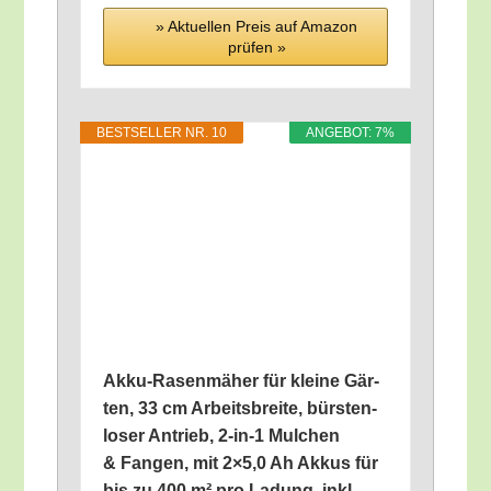
» Aktu­el­len Preis auf Ama­zon
prü­fen »
BEST­SEL­LER NR. 10
ANGE­BOT: 7%
Akku-Rasen­mä­her für klei­ne Gär­
ten, 33 cm Arbeits­brei­te, bürs­ten­
lo­ser Antrieb, 2‑in‑1 Mul­chen
& Fan­gen, mit 2×5,0 Ah Akkus für
bis zu 400 m² pro Ladung, inkl.