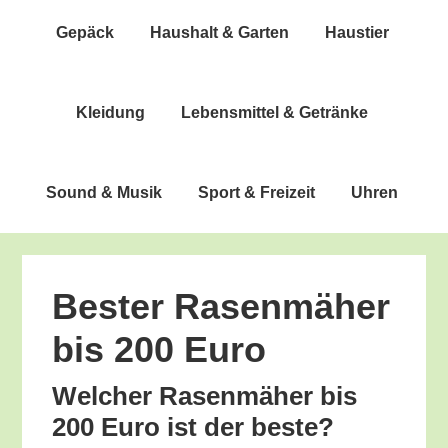
Gepäck
Haus­halt & Garten
Haus­tier
Klei­dung
Lebens­mit­tel & Getränke
Sound & Musik
Sport & Freizeit
Uhren
Bes­ter Rasen­mä­her
bis 200 Euro
Wel­cher Rasen­mä­her bis
200 Euro ist der beste?