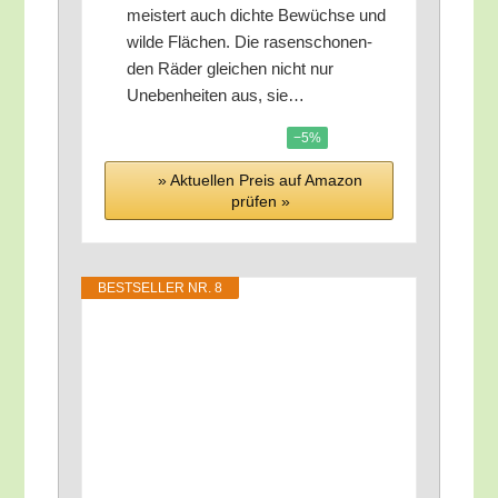
meis­tert auch dich­te Bewüch­se und
wil­de Flä­chen. Die rasen­scho­nen­
den Räder glei­chen nicht nur
Uneben­hei­ten aus, sie…
−5%
» Aktu­el­len Preis auf Ama­zon
prü­fen »
BEST­SEL­LER NR. 8