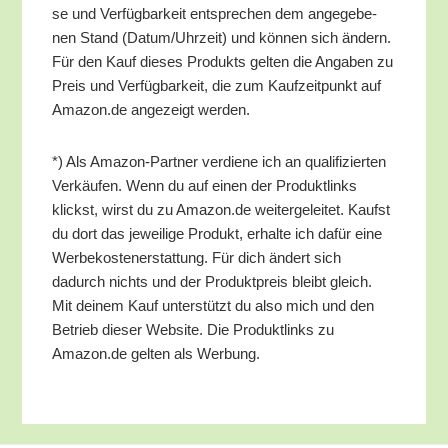
se und Ver­füg­bar­keit ent­spre­chen dem ange­ge­be­
nen Stand (Datum/​Uhrzeit) und kön­nen sich ändern.
Für den Kauf die­ses Pro­dukts gel­ten die Anga­ben zu
Preis und Ver­füg­bar­keit, die zum Kauf­zeit­punkt auf
Amazon.de ange­zeigt werden.
*) Als Ama­zon-Part­ner ver­die­ne ich an qua­li­fi­zier­ten
Ver­käu­fen. Wenn du auf einen der Pro­dukt­links
klickst, wirst du zu Amazon.de wei­ter­ge­lei­tet. Kaufst
du dort das jewei­li­ge Pro­dukt, erhal­te ich dafür eine
Wer­be­kos­ten­er­stat­tung. Für dich ändert sich
dadurch nichts und der Pro­dukt­preis bleibt gleich.
Mit dei­nem Kauf unter­stützt du also mich und den
Betrieb die­ser Web­site. Die Pro­dukt­links zu
Amazon.de gel­ten als Werbung.