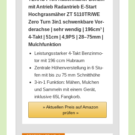
mit Antrieb Rad­an­trieb E‑Start
Hoch­gras­mä­her ZT 5110TR/​WE
Zero Turn 3in1 schwenk­ba­re Vor­
der­ach­se | sehr wen­dig | 196cm³ |
4‑Takt | 51cm | 4,9PS | 28–75mm |
Mulchfunktion
Leis­tungs­star­ker 4‑Takt Ben­zin­mo­
tor mit 196 ccm Hubraum
Zen­tra­le Höhen­ver­stel­lung in 6 Stu­
fen mit bis zu 75 mm Schnitthöhe
3‑in‑1 Funk­ti­on: Mähen, Mul­chen
und Sam­meln mit einem Gerät,
inklu­si­ve 65L Fangkorb.
» Aktu­el­len Preis auf Ama­zon
prü­fen »