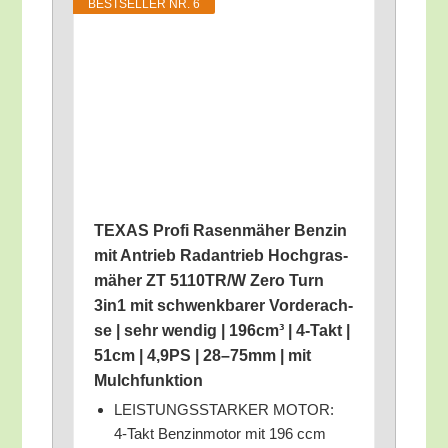
BEST­SEL­LER NR. 6
TEXAS Pro­fi Rasen­mä­her Ben­zin
mit Antrieb Rad­an­trieb Hoch­gras­
mä­her ZT 5110TR/​W Zero Turn
3in1 mit schwenk­ba­rer Vor­der­ach­
se | sehr wen­dig | 196cm³ | 4‑Takt |
51cm | 4,9PS | 28–75mm | mit
Mulchfunktion
LEISTUNGSSTARKER MOTOR:
4‑Takt Ben­zin­mo­tor mit 196 ccm