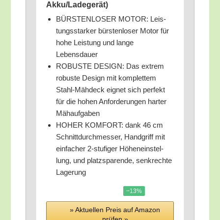
Akku/​Ladegerät)
BÜRSTENLOSER MOTOR: Leis­
tungs­star­ker bürs­ten­lo­ser Motor für
hohe Leis­tung und lan­ge
Lebensdauer
ROBUSTE DESIGN: Das extrem
robus­te Design mit kom­plet­tem
Stahl-Mäh­deck eig­net sich per­fekt
für die hohen Anfor­de­run­gen har­ter
Mähaufgaben
HOHER KOMFORT: dank 46 cm
Schnitt­durch­mes­ser, Hand­griff mit
ein­fa­cher 2‑stufiger Höhen­ein­stel­
lung, und platz­spa­ren­de, senk­rech­te
Lagerung
−13%
» Aktu­el­len Preis auf Ama­zon
prü­fen »