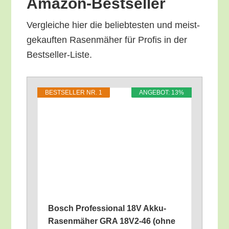
Amazon-Bestseller
Ver­glei­che hier die belieb­tes­ten und meist­
ge­kauf­ten Rasen­mä­her für Pro­fis in der
Bestseller-Liste.
BEST­SEL­LER NR. 1
ANGE­BOT: 13%
Bosch Pro­fes­sio­nal 18V Akku-
Rasen­mä­her GRA 18V2-46 (ohne