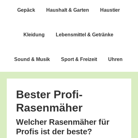
Gepäck
Haus­halt & Garten
Haus­tier
Klei­dung
Lebens­mit­tel & Getränke
Sound & Musik
Sport & Freizeit
Uhren
Bes­ter Profi-
Rasenmäher
Wel­cher Rasen­mä­her für
Pro­fis ist der beste?