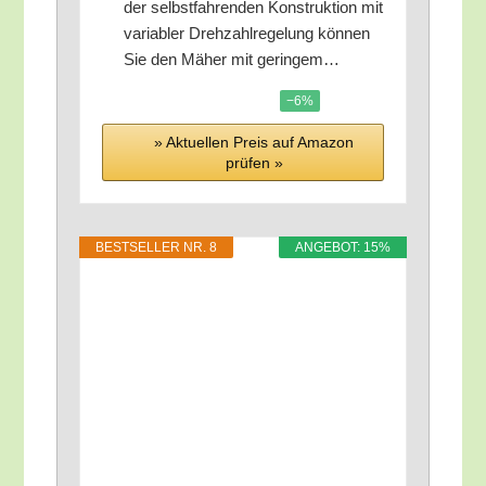
der selbst­fah­ren­den Kon­struk­ti­on mit
varia­bler Dreh­zahl­re­ge­lung kön­nen
Sie den Mäher mit geringem…
−6%
» Aktu­el­len Preis auf Ama­zon
prü­fen »
BEST­SEL­LER NR. 8
ANGE­BOT: 15%