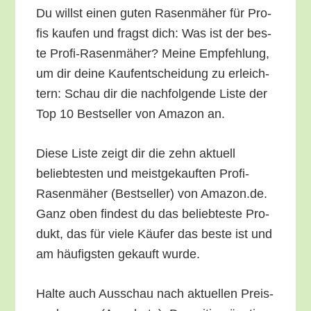
Du willst einen guten Rasen­mä­her für Pro­
fis kau­fen und fragst dich: Was ist der bes­
te Pro­fi-Rasen­mä­her? Mei­ne Emp­feh­lung,
um dir dei­ne Kauf­ent­schei­dung zu erleich­
tern: Schau dir die nach­fol­gen­de Lis­te der
Top 10 Best­sel­ler von Ama­zon an.
Die­se Lis­te zeigt dir die zehn aktu­ell
belieb­tes­ten und meist­ge­kauf­ten Pro­fi-
Rasen­mä­her (Best­sel­ler) von Amazon.de.
Ganz oben fin­dest du das belieb­tes­te Pro­
dukt, das für vie­le Käu­fer das bes­te ist und
am häu­figs­ten gekauft wurde.
Hal­te auch Aus­schau nach aktu­el­len Preis­