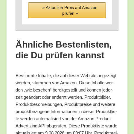
» Aktu­el­len Preis auf Ama­zon
prü­fen »
Ähn­li­che Bes­ten­lis­ten,
die Du prü­fen kannst
Bestimm­te Inhal­te, die auf die­ser Web­site ange­zeigt
wer­den, stam­men von Ama­zon. Die­se Inhal­te wer­
den „wie bese­hen“ bereit­ge­stellt und kön­nen jeder­
zeit geän­dert oder ent­fernt wer­den. Pro­dukt­bil­der,
Pro­dukt­be­schrei­bun­gen, Pro­dukt­prei­se und wei­te­re
pro­dukt­be­zo­ge­ne Infor­ma­tio­nen in die­ser Pro­dukt­lis­
te wer­den auto­ma­ti­siert von der Ama­zon Pro­duct
Adver­tiz­ing API abge­ru­fen. Die­se Pro­dukt­lis­te wur­de
aktua­li­siert am 9.08.2026 um 09:07 Uhr. Pro­dukt­prei­