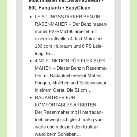
Mulchmä­her mit Sei­ten­aus­wurf •
60L Fang­korb • EasyClean
LEISTUNGSSTARKER BENZIN
RASENMÄHER – Der Ben­zin­ra­sen­
mä­her FX-RM5196 arbei­tet mit
einem kraft­vol­len 4‑Takt Motor mit
196 ccm Hub­raum und 6 PS Leis­
tung. Er…
4IN1 FUNKTION FÜR FLEXIBLES
MÄHEN – Die­ser Ben­zin Rasen­mä­
her mit Rad­an­trieb ver­eint Mähen,
Fan­gen, Mul­chen und Sei­ten­aus­wurf
in einem Gerät. Die 51 cm…
RADANTRIEB FÜR
KOMFORTABLES ARBEITEN –
Der Rasen­mä­her mit Hin­ter­rad­an­
trieb bewegt sich gleich­mä­ßig vor­
wärts und redu­ziert den Kraft­auf­
wand beim Schieben…