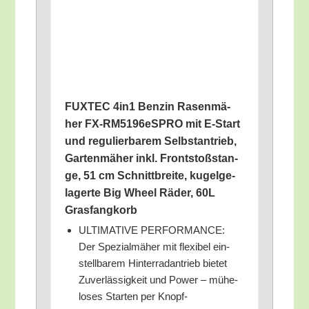
FUXTEC 4in1 Ben­zin Rasen­mä­
her FX-RM5196e­S­PRO mit E‑Start
und regu­lier­ba­rem Selbst­an­trieb,
Gar­ten­mä­her inkl. Front­stoß­stan­
ge, 51 cm Schnitt­brei­te, kugel­ge­
la­ger­te Big Wheel Räder, 60L
Grasfangkorb
ULTIMATIVE PERFORMANCE:
Der Spe­zi­al­mä­her mit fle­xi­bel ein­
stell­ba­rem Hin­ter­rad­an­trieb bie­tet
Zuver­läs­sig­keit und Power – mühe­
lo­ses Star­ten per Knopf­