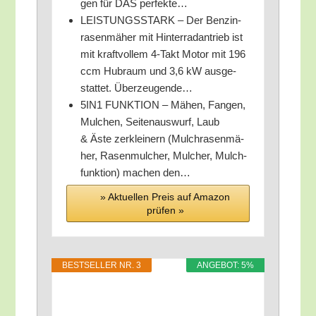
gen für DAS perfekte…
LEISTUNGSSTARK – Der Ben­zin­
ra­sen­mä­her mit Hin­ter­rad­an­trieb ist
mit kraft­vol­lem 4‑Takt Motor mit 196
ccm Hub­raum und 3,6 kW aus­ge­
stat­tet. Überzeugende…
5IN1 FUNKTION – Mähen, Fan­gen,
Mul­chen, Sei­ten­aus­wurf, Laub
& Äste zer­klei­nern (Mulch­ra­sen­mä­
her, Rasen­mul­cher, Mul­cher, Mulch­
funk­ti­on) machen den…
» Aktu­el­len Preis auf Ama­zon
prü­fen »
BEST­SEL­LER NR. 3
ANGE­BOT: 5%