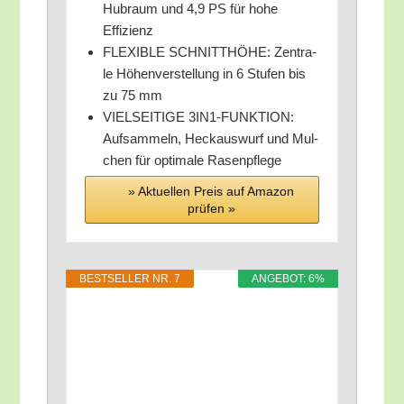
Hub­raum und 4,9 PS für hohe
Effizienz
FLEXIBLE SCHNITTHÖHE: Zen­tra­
le Höhen­ver­stel­lung in 6 Stu­fen bis
zu 75 mm
VIELSEITIGE 3IN1-FUNKTION:
Auf­sam­meln, Heck­aus­wurf und Mul­
chen für opti­ma­le Rasenpflege
» Aktu­el­len Preis auf Ama­zon
prü­fen »
BEST­SEL­LER NR. 7
ANGE­BOT: 6%