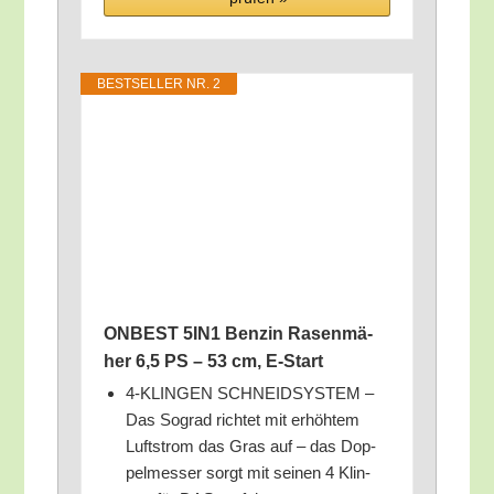
BEST­SEL­LER NR. 2
ONBEST 5IN1 Ben­zin Rasen­mä­
her 6,5 PS – 53 cm, E‑Start
4‑KLINGEN SCHNEIDSYSTEM –
Das Sograd rich­tet mit erhöh­tem
Luft­strom das Gras auf – das Dop­
pel­mes­ser sorgt mit sei­nen 4 Klin­