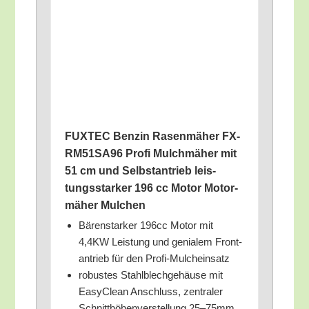
FUXTEC Ben­zin Rasen­mä­her FX-
RM51SA96 Pro­fi Mulchmä­her mit
51 cm und Selbst­an­trieb leis­
tungs­star­ker 196 cc Motor Motor­
mä­her Mulchen
Bären­star­ker 196cc Motor mit
4,4KW Leis­tung und genia­lem Front­
an­trieb für den Profi-Mulcheinsatz
robus­tes Stahl­blech­ge­häu­se mit
Easy­Clean Anschluss, zen­tra­ler
Schnitt­hö­hen­ver­stel­lung 25–75mm