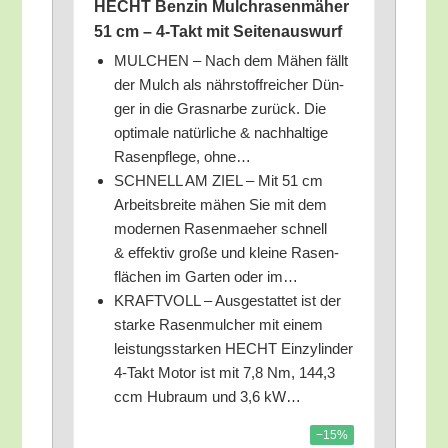
HECHT Ben­zin Mulch­ra­sen­mä­her
51 cm – 4‑Takt mit Seitenauswurf
MULCHEN – Nach dem Mähen fällt
der Mulch als nähr­stoff­rei­cher Dün­
ger in die Gras­nar­be zurück. Die
opti­ma­le natür­li­che & nach­hal­ti­ge
Rasen­pfle­ge, ohne…
SCHNELL AM ZIEL – Mit 51 cm
Arbeits­brei­te mähen Sie mit dem
moder­nen Rasen­mae­her schnell
& effek­tiv gro­ße und klei­ne Rasen­
flä­chen im Gar­ten oder im…
KRAFTVOLL – Aus­ge­stat­tet ist der
star­ke Rasen­mul­cher mit einem
leis­tungs­star­ken HECHT Ein­zy­lin­der
4‑Takt Motor ist mit 7,8 Nm, 144,3
ccm Hub­raum und 3,6 kW…
−15%