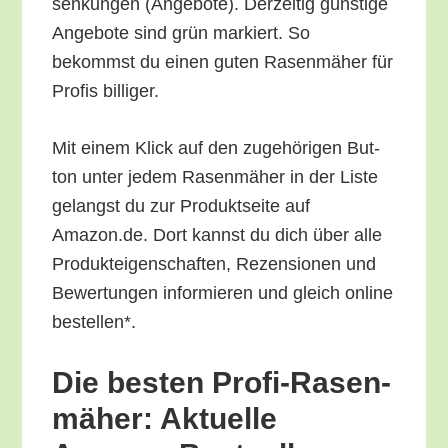
sen­kun­gen (Ange­bo­te). Der­zei­tig güns­ti­ge
Ange­bo­te sind grün mar­kiert. So
bekommst du einen guten Rasen­mä­her für
Pro­fis billiger.
Mit einem Klick auf den zuge­hö­ri­gen But­
ton unter jedem Rasen­mä­her in der Lis­te
gelangst du zur Pro­dukt­sei­te auf
Amazon.de. Dort kannst du dich über alle
Pro­duk­tei­gen­schaf­ten, Rezen­sio­nen und
Bewer­tun­gen infor­mie­ren und gleich online
bestellen*.
Die bes­ten Pro­fi-Rasen­
mä­her: Aktu­el­le