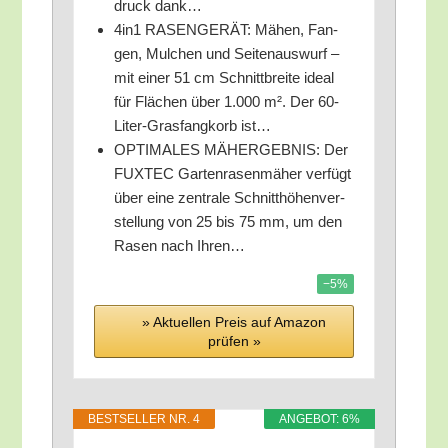
druck dank…
4in1 RASENGERÄT: Mähen, Fan­
gen, Mul­chen und Sei­ten­aus­wurf –
mit einer 51 cm Schnitt­brei­te ide­al
für Flä­chen über 1.000 m². Der 60-
Liter-Gras­fang­korb ist…
OPTIMALES MÄHERGEBNIS: Der
FUXTEC Gar­ten­ra­sen­mä­her ver­fügt
über eine zen­tra­le Schnitt­hö­hen­ver­
stel­lung von 25 bis 75 mm, um den
Rasen nach Ihren…
−5%
» Aktu­el­len Preis auf Ama­zon
prü­fen »
BEST­SEL­LER NR. 4
ANGE­BOT: 6%