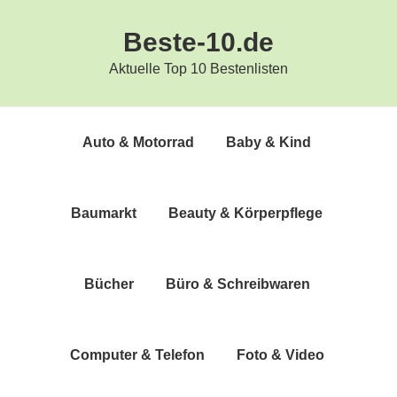
Zur
Zum
Beste-10.de
Hauptnavigation
Inhalt
springen
springen
Aktuelle Top 10 Bestenlisten
Auto & Motorrad
Baby & Kind
Bau­markt
Beau­ty & Körperpflege
Bücher
Büro & Schreibwaren
Com­pu­ter & Telefon
Foto & Video