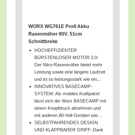
WORX WG761E Pro­fi Akku
Rasen­mä­her 80V, 51cm
Schnittbreite
HOCHEFFIZIENTER
BÜRSTENLOSER MOTOR 2.0:
Der Nit­ro-Rasen­mä­her bie­tet mehr
Leis­tung sowie eine län­ge­re Lauf­zeit
und ist so leis­tungs­stark wie ein…
INNOVATIVES BASECAMP-
SYSTEM: Als mobi­les Kraft­pa­ket
lässt sich der Worx BASECAMP mit
einem Knopf­druck abneh­men und
mit ande­ren 80-Volt-Gerä­ten wie…
SELBSTFAHRENDES DESIGN
UND KLAPPBARER GRIFF: Dank