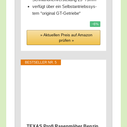
ver­fügt über ein Selbst­an­triebs­sys­
tem “ori­gi­nal GT-Getriebe“
−6%
» Aktu­el­len Preis auf Ama­zon
prü­fen »
BEST­SEL­LER NR. 5
TEXAS Pro­fi Rasen­mä­her Ben­zin