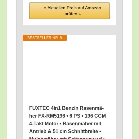
» Aktu­el­len Preis auf Ama­zon
prü­fen »
BEST­SEL­LER NR. 9
FUXTEC 4in1 Ben­zin Rasen­mä­
her FX-RM5196 • 6 PS • 196 CCM
4‑Takt Motor • Rasen­mä­her mit
Antrieb & 51 cm Schnitt­brei­te •