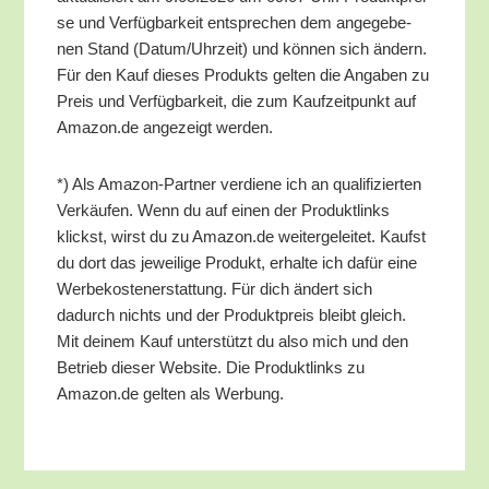
se und Ver­füg­bar­keit ent­spre­chen dem ange­ge­be­
nen Stand (Datum/​Uhrzeit) und kön­nen sich ändern.
Für den Kauf die­ses Pro­dukts gel­ten die Anga­ben zu
Preis und Ver­füg­bar­keit, die zum Kauf­zeit­punkt auf
Amazon.de ange­zeigt werden.
*) Als Ama­zon-Part­ner ver­die­ne ich an qua­li­fi­zier­ten
Ver­käu­fen. Wenn du auf einen der Pro­dukt­links
klickst, wirst du zu Amazon.de wei­ter­ge­lei­tet. Kaufst
du dort das jewei­li­ge Pro­dukt, erhal­te ich dafür eine
Wer­be­kos­ten­er­stat­tung. Für dich ändert sich
dadurch nichts und der Pro­dukt­preis bleibt gleich.
Mit dei­nem Kauf unter­stützt du also mich und den
Betrieb die­ser Web­site. Die Pro­dukt­links zu
Amazon.de gel­ten als Werbung.