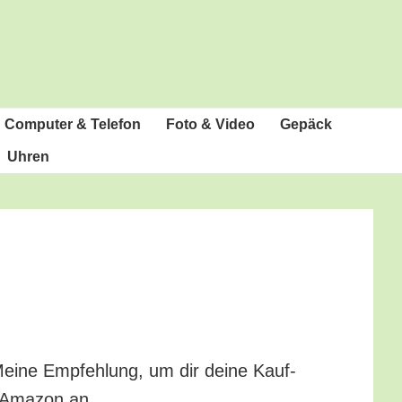
Com­pu­ter & Telefon
Foto & Video
Gepäck
Uhren
? Mei­ne Emp­feh­lung, um dir dei­ne Kauf­
n Ama­zon an.