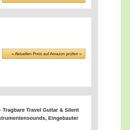
» Aktu­el­len Preis auf Ama­zon prü­fen »
Trag­ba­re Tra­vel Gui­tar & Silent
ru­men­ten­sounds, Ein­ge­bau­ter