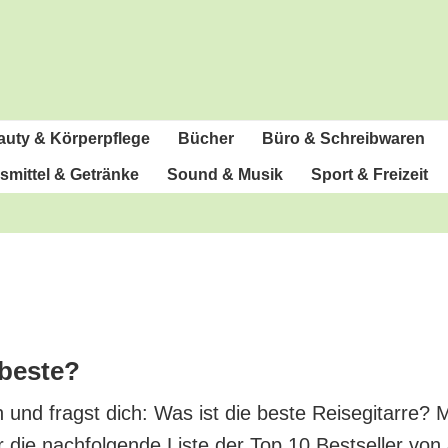
u­ty & Körperpflege
Bücher
Büro & Schreibwaren
­mit­tel & Getränke
Sound & Musik
Sport & Freizeit
e beste?
fen und fragst dich: Was ist die bes­te Rei­se­gi­tar­re
r die nach­fol­gen­de Lis­te der Top 10 Best­sel­ler vo