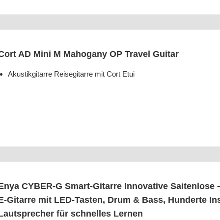
Cort AD Mini M Maho­ga­ny OP Tra­vel Guitar
Akus­tik­gi­tar­re Rei­se­gi­tar­re mit Cort Etui
Enya CYBER‑G Smart-Gitar­re Inno­va­ti­ve Sai­ten­lo­se – 
E‑Gitarre mit LED-Tas­ten, Drum & Bass, Hun­der­te Inst
Laut­spre­cher für schnel­les Lernen