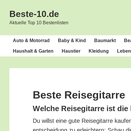
Zur
Zum
Beste-10.de
Hauptnavigation
Inhalt
springen
springen
Aktuelle Top 10 Bestenlisten
Auto & Motorrad
Baby & Kind
Bau­markt
Bea
Haus­halt & Garten
Haus­tier
Klei­dung
Lebens
Bes­te Reisegitarre
Wel­che Rei­se­gi­tar­re ist di
Du willst eine gute Rei­se­gi­tar­re kau­
ent­schei­dung zu erleich­tern: Schau di