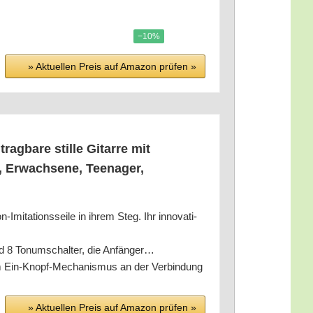
−10%
» Aktu­el­len Preis auf Ama­zon prü­fen »
rag­ba­re stil­le Gitar­re mit
, Erwach­se­ne, Teen­ager,
n-Imi­ta­ti­ons­sei­le in ihrem Steg. Ihr inno­va­ti­
 und 8 Ton­um­schal­ter, die Anfänger…
nem Ein-Knopf-Mecha­nis­mus an der Ver­bin­dung
» Aktu­el­len Preis auf Ama­zon prü­fen »