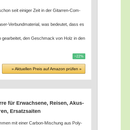
 seit eini­ger Zeit in der Gitar­ren-Com­
-Ver­bund­ma­te­ri­al, was bedeu­tet, dass es
r­bei­tet, den Geschmack von Holz in den
−22%
» Aktu­el­len Preis auf Ama­zon prü­fen »
ar­re für Erwach­se­ne, Rei­sen, Akus­
­tren, Ersatzsaiten
am­men mit einer Car­bon-Mischung aus Poly­