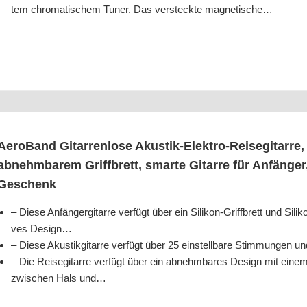
tem chro­ma­ti­schem Tuner. Das ver­steck­te magnetische…
Aero­Band Gitar­ren­lo­se Akus­tik-Elek­tro-Rei­se­gi­tar­re, t
abnehm­ba­rem Griff­brett, smar­te Gitar­re für Anfän­ger
Geschenk
– Die­se Anfän­ger­gi­tar­re ver­fügt über ein Sili­kon-Griff­brett und Sili­ko
ves Design…
– Die­se Akus­tik­gi­tar­re ver­fügt über 25 ein­stell­ba­re Stim­mun­gen
– Die Rei­se­gi­tar­re ver­fügt über ein abnehm­ba­res Design mit ei
zwi­schen Hals und…