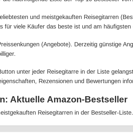
 belieb­tes­ten und meist­ge­kauf­ten Rei­se­gi­tar­ren 
as für vie­le Käu­fer das bes­te ist und am häu­figs­t
eis­sen­kun­gen (Ange­bo­te). Der­zei­tig güns­ti­ge An
lliger.
t­ton unter jeder Rei­se­gi­tar­re in der Lis­te gelan
i­gen­schaf­ten, Rezen­sio­nen und Bewer­tun­gen info
­ren: Aktu­el­le Amazon-Bestseller
ist­ge­kauf­ten Rei­se­gi­tar­ren in der Bestseller-Liste