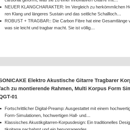
NEUER KLANGCHARAKTER: Im Ver­gleich zu her­kömm­li­chen Holz­gi­t
ren Klang und län­ge­res Sus­tain und das seit­li­che Schallloch…
ROBUST + TRAGBAR:: Die Car­bon Fib­re hat eine Gesamt­län­ge v
was sie leicht und trag­bar macht. Sie ist völlig…
SONICAKE Elek­tro Akus­ti­sche Gitar­re Trag­ba­rer Kor
fach zu mon­tie­ren­de Rah­men, Mul­ti Kor­pus Form S
QGT-01
Fort­schritt­li­cher Digi­tal-Pre­amp: Aus­ge­stat­tet mit einem hoch­wer­ti
Form-Simu­la­tio­nen, hoch­wer­ti­gen Hall- und…
Klas­si­sches Akus­tik­gi­tar­ren-Kor­pus­de­sign: Ein tra­di­tio­nel­les 
tik­gi­tar­re nach­ahmt und ein hervorragendes…