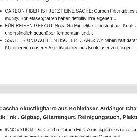
CARBON FIBER IST JETZT EINE SACHE: Car­bon Fiber gibt es schon
mu­ni­ty. Koh­le­fa­ser­gi­tar­ren haben defi­ni­tiv ihre eigenen…
FÜR REISEN GEBAUT: Nova Go Mini Gitar­re besteht aus Koh­le­fa­ser
unemp­find­lich gegen­über Tem­pe­ra­tur- und…
SSATTER UND AUTHENTISCHER KLANG: Wir haben hart dar­an gea
Klang­be­reich unse­rer Akus­tik­gi­tar­ren aus Koh­le­fa­ser zu bringen…
Cascha Akus­tik­gi­tar­re aus Koh­le­fa­ser, Anfän­ger Git
tik, Inkl. Gig­bag, Gitar­ren­gurt, Rei­ni­gungs­tuch, Plek
INNOVATION: Die Cascha Car­bon Fib­re Akus­tik­gi­tar­re wird zus
car­bo­nat geformt, was sie zu einer inno­va­ti­ven Gitar­re mit…