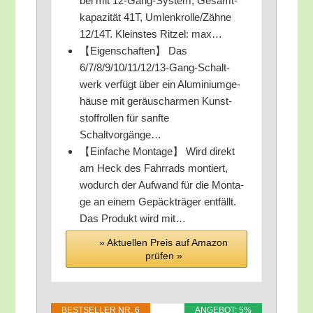
bel mit 12-Gang-Sys­tem, Gesamt­
ka­pa­zi­tät 41T, Umlenkrolle/​Zähne
12/​14T. Kleins­tes Rit­zel: max…
【Eigen­schaf­ten】 Das
6/7/8/9/10/11/12/13-Gang-Schalt­
werk ver­fügt über ein Alu­mi­ni­um­ge­
häu­se mit geräusch­ar­men Kunst­
stoff­rol­len für sanf­te
Schaltvorgänge…
【Ein­fa­che Mon­ta­ge】 Wird direkt
am Heck des Fahr­rads mon­tiert,
wodurch der Auf­wand für die Mon­ta­
ge an einem Gepäck­trä­ger ent­fällt.
Das Pro­dukt wird mit…
» Aktu­el­len Preis auf Ama­zon
prü­fen »
BEST­SEL­LER NR. 6
ANGE­BOT: 5%