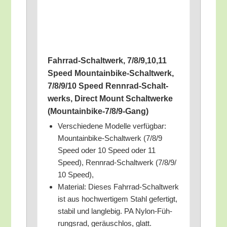
Fahr­rad-Schalt­werk, 7/8/9,10,11
Speed Moun­tain­bike-Schalt­werk,
7/​8/​9/​10 Speed Renn­rad-Schalt­
werks, Direct Mount Schalt­wer­ke
(Mountainbike‑7/​8/​9‑Gang)
Ver­schie­de­ne Model­le ver­füg­bar:
Moun­tain­bike-Schalt­werk (7/​8/​9
Speed oder 10 Speed oder 11
Speed), Renn­rad-Schalt­werk (7/​8/​9/​
10 Speed),
Mate­ri­al: Die­ses Fahr­rad-Schalt­werk
ist aus hoch­wer­ti­gem Stahl gefer­tigt,
sta­bil und lang­le­big. PA Nylon-Füh­
rungs­rad, geräusch­los, glatt.