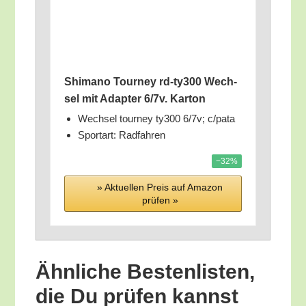
Shi­ma­no Tour­ney rd-ty300 Wech­
sel mit Adap­ter 6/​7v. Karton
Wech­sel tour­ney ty300 6/​7v; c/​pata
Sport­art: Radfahren
−32%
» Aktu­el­len Preis auf Ama­zon
prü­fen »
Ähn­li­che Bes­ten­lis­ten,
die Du prü­fen kannst