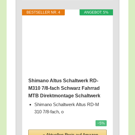
BEST­SEL­LER NR. 4
ANGE­BOT: 5%
Shi­ma­no Alt­us Schalt­werk RD-
M310 7/​8‑fach Schwarz Fahr­rad
MTB Direkt­mon­ta­ge Schaltwerk
Shi­ma­no Schalt­werk Alt­us RD‑M
310 7/​8‑fach, o
−5%
» Aktu­el­len Preis auf Ama­zon