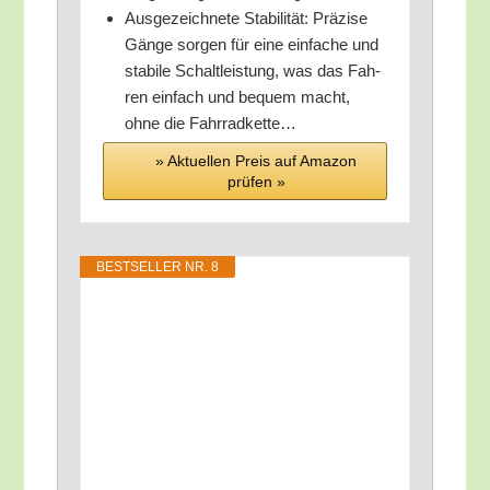
Aus­ge­zeich­ne­te Sta­bi­li­tät: Prä­zi­se
Gän­ge sor­gen für eine ein­fa­che und
sta­bi­le Schalt­leis­tung, was das Fah­
ren ein­fach und bequem macht,
ohne die Fahrradkette…
» Aktu­el­len Preis auf Ama­zon
prü­fen »
BEST­SEL­LER NR. 8