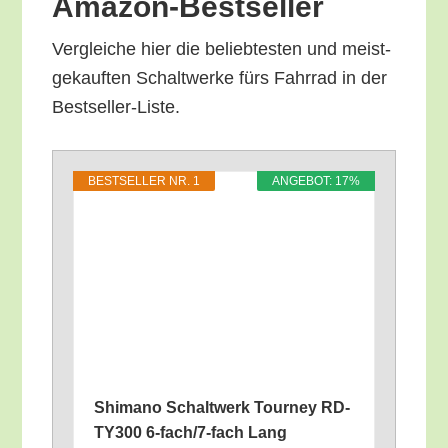
Amazon-Bestseller
Ver­glei­che hier die belieb­tes­ten und meist­
ge­kauf­ten Schalt­wer­ke fürs Fahr­rad in der
Bestseller-Liste.
BEST­SEL­LER NR. 1
ANGE­BOT: 17%
Shi­ma­no Schalt­werk Tour­ney RD-
TY300 6‑fach/​7‑fach Lang