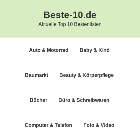
Zur
Zum
Beste-10.de
Hauptnavigation
Inhalt
springen
springen
Aktuelle Top 10 Bestenlisten
Auto & Motorrad
Baby & Kind
Bau­markt
Beau­ty & Körperpflege
Bücher
Büro & Schreibwaren
Com­pu­ter & Telefon
Foto & Video