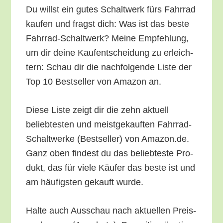
Du willst ein gutes Schalt­werk fürs Fahr­rad
kau­fen und fragst dich: Was ist das bes­te
Fahr­rad-Schalt­werk? Mei­ne Emp­feh­lung,
um dir dei­ne Kauf­ent­schei­dung zu erleich­
tern: Schau dir die nach­fol­gen­de Lis­te der
Top 10 Best­sel­ler von Ama­zon an.
Die­se Lis­te zeigt dir die zehn aktu­ell
belieb­tes­ten und meist­ge­kauf­ten Fahr­rad-
Schalt­wer­ke (Best­sel­ler) von Amazon.de.
Ganz oben fin­dest du das belieb­tes­te Pro­
dukt, das für vie­le Käu­fer das bes­te ist und
am häu­figs­ten gekauft wurde.
Hal­te auch Aus­schau nach aktu­el­len Preis­