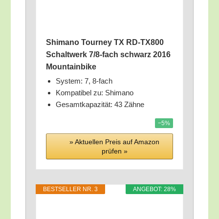
Shi­ma­no Tour­ney TX RD-TX800
Schalt­werk 7/​8‑fach schwarz 2016
Mountainbike
Sys­tem: 7, 8‑fach
Kom­pa­ti­bel zu: Shimano
Gesamt­ka­pa­zi­tät: 43 Zähne
−5%
» Aktu­el­len Preis auf Ama­zon
prü­fen »
BEST­SEL­LER NR. 3
ANGE­BOT: 28%