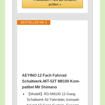
prü­fen »
BEST­SEL­LER NR. 5
AEYINO 12 Fach Fahr­rad
Schaltwerk,46T-52T M8100 Kom­
pa­ti­bel Mit Shimano
【Modell】RD-M8100 12-Gang-
Schalt­werk für Fahr­rä­der, kom­pa­ti­