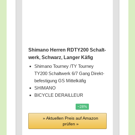
Shi­ma­no Her­ren RDTY200 Schalt­
werk, Schwarz, Lan­ger Käfig
Shi­ma­no Tour­ney /​TY Tour­ney
TY200 Schalt­werk 6/​7 Gang Direkt­
be­fes­ti­gung GS Mittelkäfig
SHIMANO
BICYCLE DERAILLEUR
−28%
» Aktu­el­len Preis auf Ama­zon
prü­fen »