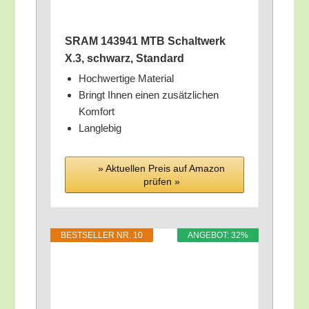
SRAM 143941 MTB Schalt­werk
X.3, schwarz, Standard
Hoch­wer­ti­ge Material
Bringt Ihnen einen zusätz­li­chen
Komfort
Lang­le­big
» Aktu­el­len Preis auf Ama­zon
prü­fen »
BEST­SEL­LER NR. 10
ANGE­BOT: 32%