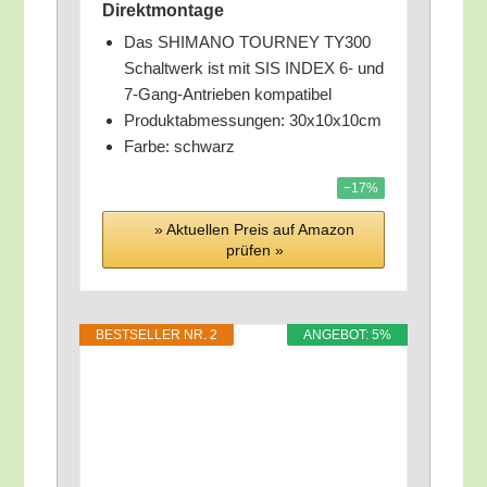
Direktmontage
Das SHIMANO TOURNEY TY300
Schalt­werk ist mit SIS INDEX 6- und
7‑Gang-Antrie­ben kompatibel
Pro­duktab­mes­sun­gen: 30x10x10cm
Far­be: schwarz
−17%
» Aktu­el­len Preis auf Ama­zon
prü­fen »
BEST­SEL­LER NR. 2
ANGE­BOT: 5%