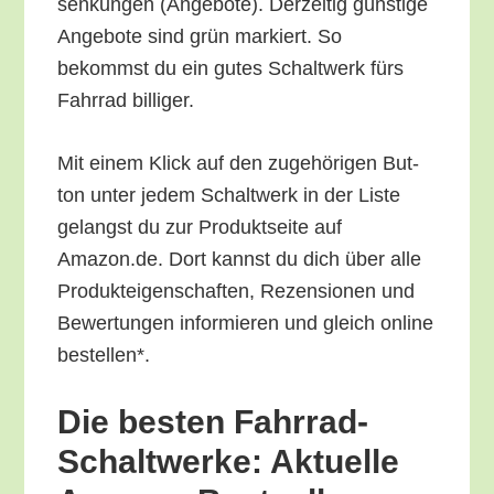
sen­kun­gen (Ange­bo­te). Der­zei­tig güns­ti­ge
Ange­bo­te sind grün mar­kiert. So
bekommst du ein gutes Schalt­werk fürs
Fahr­rad billiger.
Mit einem Klick auf den zuge­hö­ri­gen But­
ton unter jedem Schalt­werk in der Lis­te
gelangst du zur Pro­dukt­sei­te auf
Amazon.de. Dort kannst du dich über alle
Pro­duk­tei­gen­schaf­ten, Rezen­sio­nen und
Bewer­tun­gen infor­mie­ren und gleich online
bestellen*.
Die bes­ten Fahr­rad-
Schalt­wer­ke: Aktu­el­le