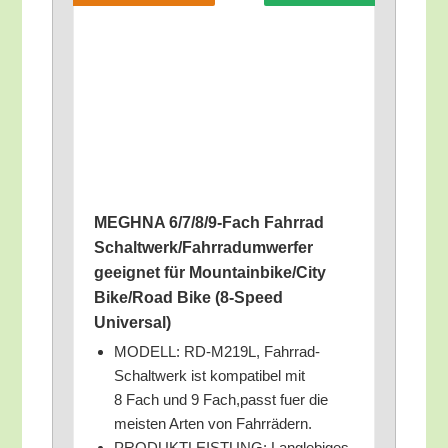
MEGHNA 6/​7/​8/​9‑Fach Fahr­rad
Schaltwerk/​Fahrradumwerfer
geeig­net für Mountainbike/​City
Bike/​Road Bike (8‑Speed
Universal)
MODELL: RD-M219L, Fahr­rad-
Schalt­werk ist kom­pa­ti­bel mit
8 Fach und 9 Fach,passt fuer die
meis­ten Arten von Fahrrädern.
PRODUKTLEISTUNG: Lang­le­bi­ges