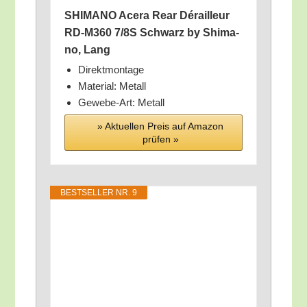
SHIMANO Acera Rear Dérailleur
RD-M360 7/​8S Schwarz by Shi­ma­
no, Lang
Direkt­mon­ta­ge
Mate­ri­al: Metall
Gewe­be-Art: Metall
» Aktu­el­len Preis auf Ama­zon
prü­fen »
BEST­SEL­LER NR. 9