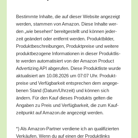
Bestimm­te Inhal­te, die auf die­ser Web­site ange­zeigt
wer­den, stam­men von Ama­zon. Die­se Inhal­te wer­
den „wie bese­hen“ bereit­ge­stellt und kön­nen jeder­
zeit geän­dert oder ent­fernt wer­den. Pro­dukt­bil­der,
Pro­dukt­be­schrei­bun­gen, Pro­dukt­prei­se und wei­te­re
pro­dukt­be­zo­ge­ne Infor­ma­tio­nen in die­ser Pro­dukt­lis­
te wer­den auto­ma­ti­siert von der Ama­zon Pro­duct
Adver­tiz­ing API abge­ru­fen. Die­se Pro­dukt­lis­te wur­de
aktua­li­siert am 10.08.2026 um 07:07 Uhr. Pro­dukt­
prei­se und Ver­füg­bar­keit ent­spre­chen dem ange­ge­
be­nen Stand (Datum/​Uhrzeit) und kön­nen sich
ändern. Für den Kauf die­ses Pro­dukts gel­ten die
Anga­ben zu Preis und Ver­füg­bar­keit, die zum Kauf­
zeit­punkt auf Amazon.de ange­zeigt werden.
*) Als Ama­zon-Part­ner ver­die­ne ich an qua­li­fi­zier­ten
Ver­käu­fen. Wenn du auf einen der Pro­dukt­links