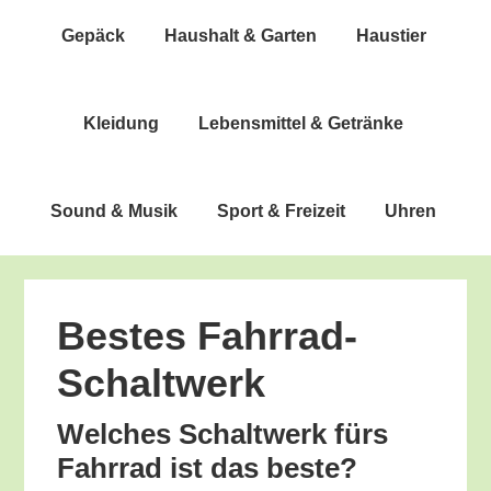
Gepäck
Haus­halt & Garten
Haus­tier
Klei­dung
Lebens­mit­tel & Getränke
Sound & Musik
Sport & Freizeit
Uhren
Bes­tes Fahrrad-
Schaltwerk
Wel­ches Schalt­werk fürs
Fahr­rad ist das beste?