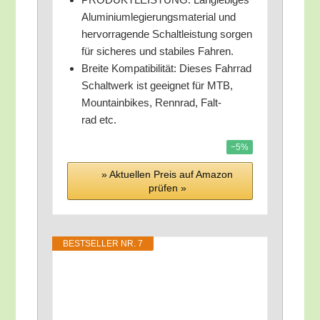
Alu­mi­ni­um­le­gie­rungs­ma­te­ri­al und
her­vor­ra­gen­de Schalt­leis­tung sor­gen
für siche­res und sta­bi­les Fahren.
Brei­te Kom­pa­ti­bi­li­tät: Die­ses Fahr­rad
Schalt­werk ist geeig­net für MTB,
Moun­tain­bikes, Renn­rad, Falt­
rad etc.
−5%
» Aktu­el­len Preis auf Ama­zon
prü­fen »
BEST­SEL­LER NR. 7