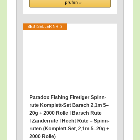
prü­fen »
BEST­SEL­LER NR. 3
Para­dox Fishing Fire­ti­ger Spinn­
ru­te Kom­plett-Set Barsch 2,1m 5–
20g + 2000 Rol­le I Barsch Rute
I Zan­der­ru­te I Hecht Rute – Spinn­
ru­ten (Kom­plett-Set, 2,1m 5–20g +
2000 Rolle)