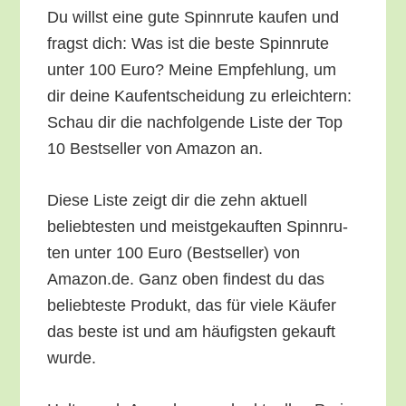
Du willst eine gute Spinn­ru­te kau­fen und
fragst dich: Was ist die bes­te Spinn­ru­te
unter 100 Euro? Mei­ne Emp­feh­lung, um
dir dei­ne Kauf­ent­schei­dung zu erleich­tern:
Schau dir die nach­fol­gen­de Lis­te der Top
10 Best­sel­ler von Ama­zon an.
Die­se Lis­te zeigt dir die zehn aktu­ell
belieb­tes­ten und meist­ge­kauf­ten Spinn­ru­
ten unter 100 Euro (Best­sel­ler) von
Amazon.de. Ganz oben fin­dest du das
belieb­tes­te Pro­dukt, das für vie­le Käu­fer
das bes­te ist und am häu­figs­ten gekauft
wurde.