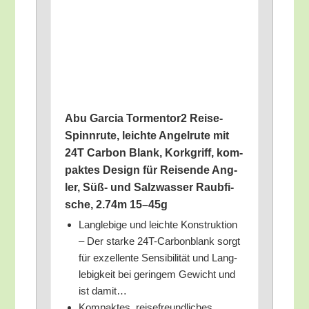
Abu Gar­cia Tormentor2 Rei­se-
Spinn­ru­te, leich­te Angel­ru­te mit
24T Car­bon Blank, Kork­griff, kom­
pak­tes Design für Rei­sen­de Ang­
ler, Süß- und Salz­was­ser Raub­fi­
sche, 2.74m 15–45g
Lang­le­bi­ge und leich­te Kon­struk­ti­on
– Der star­ke 24T-Car­bon­blank sorgt
für exzel­len­te Sen­si­bi­li­tät und Lang­
le­big­keit bei gerin­gem Gewicht und
ist damit…
Kom­pak­tes, rei­se­freund­li­ches