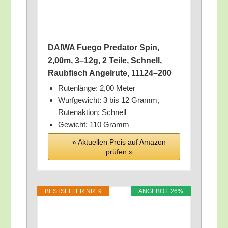
DAIWA Fue­go Pre­da­tor Spin,
2,00m, 3–12g, 2 Tei­le, Schnell,
Raub­fisch Angel­ru­te, 11124–200
Ruten­län­ge: 2,00 Meter
Wurf­ge­wicht: 3 bis 12 Gramm,
Ruten­ak­ti­on: Schnell
Gewicht: 110 Gramm
» Aktu­el­len Preis auf Ama­zon
prü­fen »
BEST­SEL­LER NR. 9
ANGE­BOT: 26%