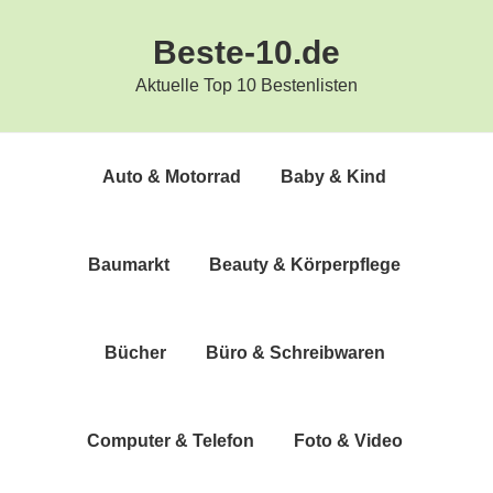
Zur
Zum
Beste-10.de
Hauptnavigation
Inhalt
springen
springen
Aktuelle Top 10 Bestenlisten
Auto & Motorrad
Baby & Kind
Bau­markt
Beau­ty & Körperpflege
Bücher
Büro & Schreibwaren
Com­pu­ter & Telefon
Foto & Video