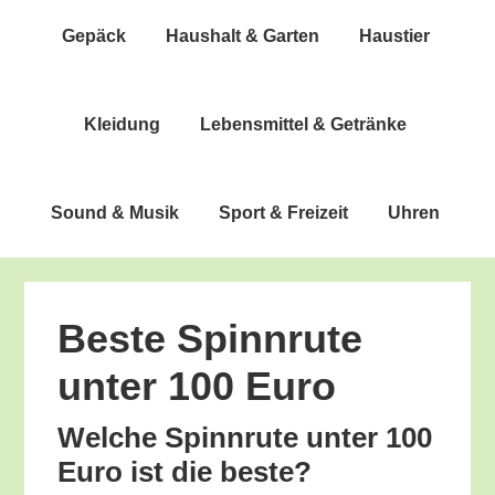
Gepäck
Haus­halt & Garten
Haus­tier
Klei­dung
Lebens­mit­tel & Getränke
Sound & Musik
Sport & Freizeit
Uhren
Bes­te Spinn­ru­te
unter 100 Euro
Wel­che Spinn­ru­te unter 100
Euro ist die beste?