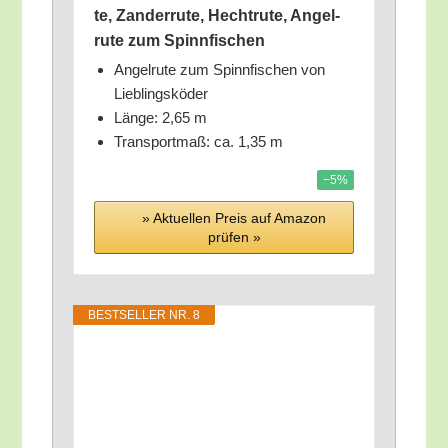
te, Zan­der­ru­te, Hecht­ru­te, Angel­
ru­te zum Spinnfischen
Angel­ru­te zum Spinn­fi­schen von
Lieblingsköder
Län­ge: 2,65 m
Trans­port­maß: ca. 1,35 m
−5%
» Aktu­el­len Preis auf Ama­zon
prü­fen »
BEST­SEL­LER NR. 8