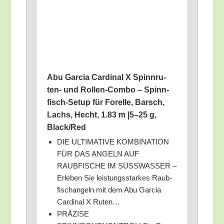
Abu Gar­cia Car­di­nal X Spinn­ru­
ten- und Rol­len-Com­bo – Spinn­
fisch-Set­up für Forel­le, Barsch,
Lachs, Hecht, 1.83 m |5–25 g,
Black/​Red
DIE ULTIMATIVE KOMBINATION
FÜR DAS ANGELN AUF
RAUBFISCHE IM SÜSSWASSER –
Erle­ben Sie leis­tungs­star­kes Raub­
fisch­an­geln mit dem Abu Gar­cia
Car­di­nal X Ruten…
PRÄZISE