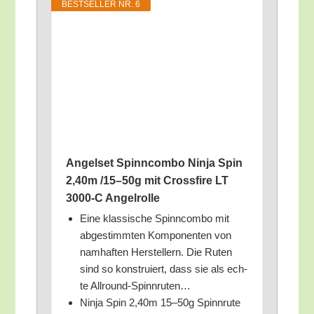
BEST­SEL­LER NR. 6
Angel­set Spinn­com­bo Nin­ja Spin
2,40m /​15–50g mit Cross­fi­re LT
3000‑C Angelrolle
Eine klas­si­sche Spinn­com­bo mit
abge­stimm­ten Kom­po­nen­ten von
nam­haf­ten Her­stel­lern. Die Ruten
sind so kon­stru­iert, dass sie als ech­
te Allround-Spinnruten…
Nin­ja Spin 2,40m 15–50g Spinnrute