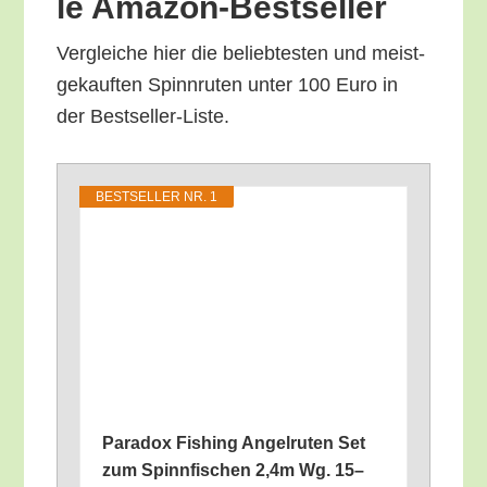
le Amazon-Bestseller
Ver­glei­che hier die belieb­tes­ten und meist­
ge­kauf­ten Spinn­ru­ten unter 100 Euro in
der Bestseller-Liste.
BEST­SEL­LER NR. 1
Para­dox Fishing Angel­ru­ten Set
zum Spinn­fi­schen 2,4m Wg. 15–