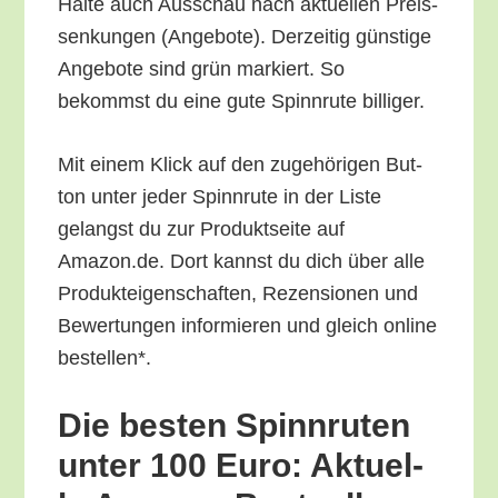
Hal­te auch Aus­schau nach aktu­el­len Preis­
sen­kun­gen (Ange­bo­te). Der­zei­tig güns­ti­ge
Ange­bo­te sind grün mar­kiert. So
bekommst du eine gute Spinn­ru­te billiger.
Mit einem Klick auf den zuge­hö­ri­gen But­
ton unter jeder Spinn­ru­te in der Lis­te
gelangst du zur Pro­dukt­sei­te auf
Amazon.de. Dort kannst du dich über alle
Pro­duk­tei­gen­schaf­ten, Rezen­sio­nen und
Bewer­tun­gen infor­mie­ren und gleich online
bestellen*.
Die bes­ten Spinn­ru­ten
unter 100 Euro: Aktu­el­