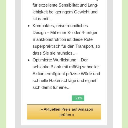
für exzel­len­te Sen­si­bi­li­tät und Lang­
le­big­keit bei gerin­gem Gewicht und
ist damit…
Kom­pak­tes, rei­se­freund­li­ches
Design – Mit einer 3- oder 4‑teiligen
Blank­kon­struk­ti­on ist die­se Rute
super­prak­tisch für den Trans­port, so
dass Sie sie mühelos…
Opti­mier­te Wurf­leis­tung – Der
schlan­ke Blank mit mäßig schnel­ler
Akti­on ermög­licht prä­zi­se Wür­fe und
schnel­le Haken­schlä­ge und eig­net
sich damit für eine…
−21%
» Aktu­el­len Preis auf Ama­zon
prü­fen »