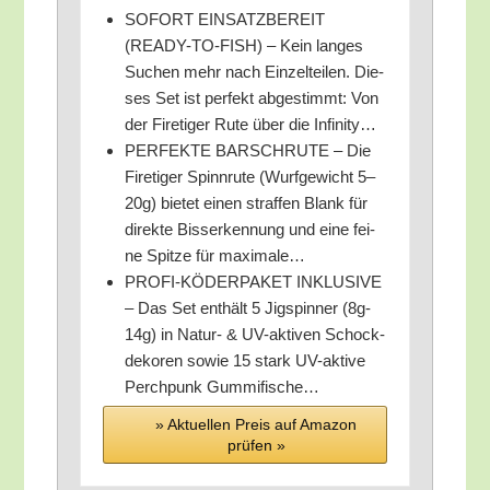
SOFORT EINSATZBEREIT
(READY-TO-FISH) – Kein lan­ges
Suchen mehr nach Ein­zel­tei­len. Die­
ses Set ist per­fekt abge­stimmt: Von
der Fire­ti­ger Rute über die Infinity…
PERFEKTE BARSCHRUTE – Die
Fire­ti­ger Spinn­ru­te (Wurf­ge­wicht 5–
20g) bie­tet einen straf­fen Blank für
direk­te Biss­erken­nung und eine fei­
ne Spit­ze für maximale…
PROFI-KÖDERPAKET INKLUSIVE
– Das Set ent­hält 5 Jig­spin­ner (8g-
14g) in Natur- & UV-akti­ven Schock­
de­ko­ren sowie 15 stark UV-akti­ve
Perch­punk Gummifische…
» Aktu­el­len Preis auf Ama­zon
prü­fen »