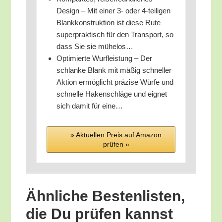
Design – Mit einer 3- oder 4‑teiligen
Blank­kon­struk­ti­on ist die­se Rute
super­prak­tisch für den Trans­port, so
dass Sie sie mühelos…
Opti­mier­te Wurf­leis­tung – Der
schlan­ke Blank mit mäßig schnel­ler
Akti­on ermög­licht prä­zi­se Wür­fe und
schnel­le Haken­schlä­ge und eig­net
sich damit für eine…
» Aktu­el­len Preis auf Ama­zon
prü­fen »
Ähn­li­che Bes­ten­lis­ten,
die Du prü­fen kannst