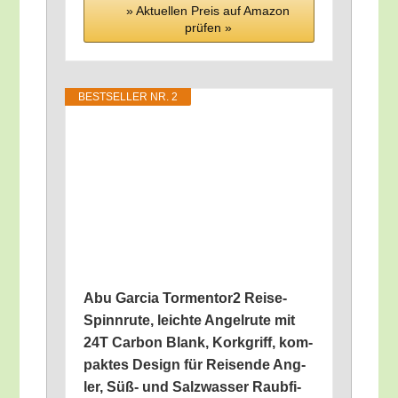
» Aktu­el­len Preis auf Ama­zon
prü­fen »
BEST­SEL­LER NR. 2
Abu Gar­cia Tormentor2 Rei­se-
Spinn­ru­te, leich­te Angel­ru­te mit
24T Car­bon Blank, Kork­griff, kom­
pak­tes Design für Rei­sen­de Ang­
ler, Süß- und Salz­was­ser Raub­fi­