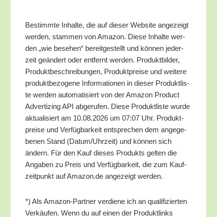
Bestimm­te Inhal­te, die auf die­ser Web­site ange­zeigt
wer­den, stam­men von Ama­zon. Die­se Inhal­te wer­
den „wie bese­hen“ bereit­ge­stellt und kön­nen jeder­
zeit geän­dert oder ent­fernt wer­den. Pro­dukt­bil­der,
Pro­dukt­be­schrei­bun­gen, Pro­dukt­prei­se und wei­te­re
pro­dukt­be­zo­ge­ne Infor­ma­tio­nen in die­ser Pro­dukt­lis­
te wer­den auto­ma­ti­siert von der Ama­zon Pro­duct
Adver­tiz­ing API abge­ru­fen. Die­se Pro­dukt­lis­te wur­de
aktua­li­siert am 10.08.2026 um 07:07 Uhr. Pro­dukt­
prei­se und Ver­füg­bar­keit ent­spre­chen dem ange­ge­
be­nen Stand (Datum/​Uhrzeit) und kön­nen sich
ändern. Für den Kauf die­ses Pro­dukts gel­ten die
Anga­ben zu Preis und Ver­füg­bar­keit, die zum Kauf­
zeit­punkt auf Amazon.de ange­zeigt werden.
*) Als Ama­zon-Part­ner ver­die­ne ich an qua­li­fi­zier­ten
Ver­käu­fen. Wenn du auf einen der Pro­dukt­links