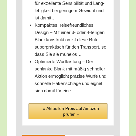
für exzel­len­te Sen­si­bi­li­tät und Lang­
le­big­keit bei gerin­gem Gewicht und
ist damit…
Kom­pak­tes, rei­se­freund­li­ches
Design – Mit einer 3- oder 4‑teiligen
Blank­kon­struk­ti­on ist die­se Rute
super­prak­tisch für den Trans­port, so
dass Sie sie mühelos…
Opti­mier­te Wurf­leis­tung – Der
schlan­ke Blank mit mäßig schnel­ler
Akti­on ermög­licht prä­zi­se Wür­fe und
schnel­le Haken­schlä­ge und eig­net
sich damit für eine…
» Aktu­el­len Preis auf Ama­zon
prü­fen »