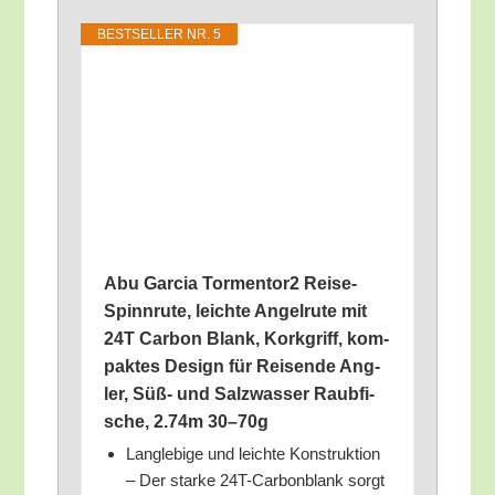
BEST­SEL­LER NR. 5
Abu Gar­cia Tormentor2 Rei­se-
Spinn­ru­te, leich­te Angel­ru­te mit
24T Car­bon Blank, Kork­griff, kom­
pak­tes Design für Rei­sen­de Ang­
ler, Süß- und Salz­was­ser Raub­fi­
sche, 2.74m 30–70g
Lang­le­bi­ge und leich­te Kon­struk­ti­on
– Der star­ke 24T-Car­bon­blank sorgt