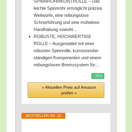
SPINNROHRKONTROLLE – Das
leich­te Spinn­rohr ermög­licht prä­zi­se
Weit­wür­fe, eine rei­bungs­lo­se
Schnur­füh­rung und eine mühe­lo­se
Hand­ha­bung sowohl…
ROBUSTE, HOCHWERTIGE
ROLLE – Aus­ge­stat­tet mit einer
robus­ten Spinn­rol­le, kor­ro­si­ons­be­
stän­di­gen Kom­po­nen­ten und einem
rei­bungs­lo­sen Brems­sys­tem für…
−26%
» Aktu­el­len Preis auf Ama­zon
prü­fen »
BEST­SEL­LER NR. 10