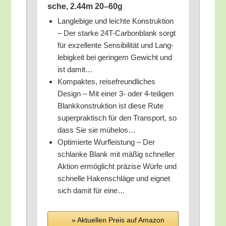
sche, 2.44m 20–60g
Lang­le­bi­ge und leich­te Kon­struk­ti­on
– Der star­ke 24T-Car­bon­blank sorgt
für exzel­len­te Sen­si­bi­li­tät und Lang­
le­big­keit bei gerin­gem Gewicht und
ist damit…
Kom­pak­tes, rei­se­freund­li­ches
Design – Mit einer 3- oder 4‑teiligen
Blank­kon­struk­ti­on ist die­se Rute
super­prak­tisch für den Trans­port, so
dass Sie sie mühelos…
Opti­mier­te Wurf­leis­tung – Der
schlan­ke Blank mit mäßig schnel­ler
Akti­on ermög­licht prä­zi­se Wür­fe und
schnel­le Haken­schlä­ge und eig­net
sich damit für eine…
» Aktu­el­len Preis auf Ama­zon