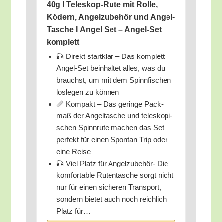
40g I Tele­skop-Rute mit Rol­le,
Ködern, Angel­zu­be­hör und Angel-
Tasche I Angel Set – Angel-Set
komplett
🎣 Direkt start­klar – Das kom­plett
Angel-Set beinhal­tet alles, was du
brauchst, um mit dem Spinn­fi­schen
los­le­gen zu können
📏 Kom­pakt – Das gerin­ge Pack­
maß der Angel­ta­sche und tele­sko­pi­
schen Spinn­ru­te machen das Set
per­fekt für einen Spon­tan Trip oder
eine Reise
🎣 Viel Platz für Angel­zu­be­hör- Die
kom­for­ta­ble Ruten­ta­sche sorgt nicht
nur für einen siche­ren Trans­port,
son­dern bie­tet auch noch reich­lich
Platz für…