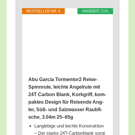
BEST­SEL­LER NR. 4
ANGE­BOT: 21%
Abu Gar­cia Tormentor2 Rei­se-
Spinn­ru­te, leich­te Angel­ru­te mit
24T Car­bon Blank, Kork­griff, kom­
pak­tes Design für Rei­sen­de Ang­
ler, Süß- und Salz­was­ser Raub­fi­
sche, 3.04m 25–65g
Lang­le­bi­ge und leich­te Kon­struk­ti­on
– Der star­ke 24T-Car­bon­blank sorgt