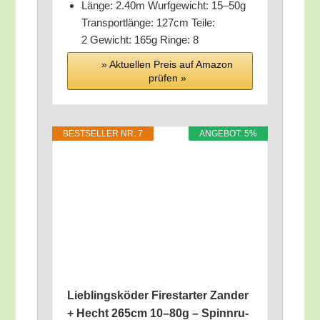
Län­ge: 2.40m Wurf­ge­wicht: 15–50g
Trans­port­län­ge: 127cm Tei­le:
2 Gewicht: 165g Rin­ge: 8
» Aktu­el­len Preis auf Ama­zon
prü­fen »
BEST­SEL­LER NR. 7
ANGE­BOT: 5%
Lieb­lings­kö­der Fire­star­ter Zan­der
+ Hecht 265cm 10–80g – Spinn­ru­