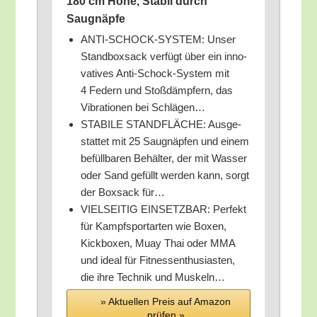
180 cm Höhe, Sta­bil durch
Saugnäpfe
ANTI-SCHOCK-SYSTEM: Unser
Stand­box­sack ver­fügt über ein inno­
va­ti­ves Anti-Schock-Sys­tem mit
4 Federn und Stoß­dämp­fern, das
Vibra­tio­nen bei Schlägen…
STABILE STANDFLÄCHE: Aus­ge­
stat­tet mit 25 Saug­näp­fen und einem
befüll­ba­ren Behäl­ter, der mit Was­ser
oder Sand gefüllt wer­den kann, sorgt
der Box­sack für…
VIELSEITIG EINSETZBAR: Per­fekt
für Kampf­sport­ar­ten wie Boxen,
Kick­bo­xen, Muay Thai oder MMA
und ide­al für Fit­nessen­thu­si­as­ten,
die ihre Tech­nik und Muskeln…
» Aktu­el­len Preis auf Ama­zon
prü­fen »