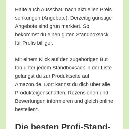
Hal­te auch Aus­schau nach aktu­el­len Preis­
sen­kun­gen (Ange­bo­te). Der­zei­tig güns­ti­ge
Ange­bo­te sind grün mar­kiert. So
bekommst du einen guten Stand­box­sack
für Pro­fis billiger.
Mit einem Klick auf den zuge­hö­ri­gen But­
ton unter jedem Stand­box­sack in der Lis­te
gelangst du zur Pro­dukt­sei­te auf
Amazon.de. Dort kannst du dich über alle
Pro­duk­tei­gen­schaf­ten, Rezen­sio­nen und
Bewer­tun­gen infor­mie­ren und gleich online
bestellen*.
Die bes­ten Pro­fi-Stand­