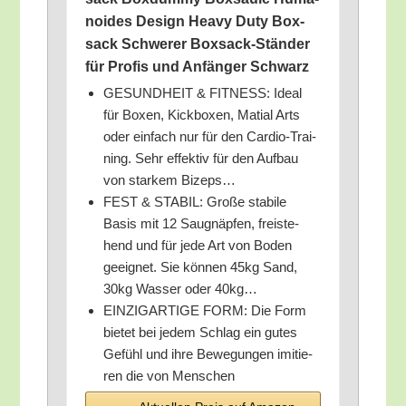
no­ides Design Hea­vy Duty Box­
sack Schwe­rer Box­sack-Stän­der
für Pro­fis und Anfän­ger Schwarz
GESUNDHEIT & FITNESS: Ide­al
für Boxen, Kick­bo­xen, Mati­al Arts
oder ein­fach nur für den Car­dio-Trai­
ning. Sehr effek­tiv für den Auf­bau
von star­kem Bizeps…
FEST & STABIL: Gro­ße sta­bi­le
Basis mit 12 Saug­näp­fen, frei­ste­
hend und für jede Art von Boden
geeig­net. Sie kön­nen 45kg Sand,
30kg Was­ser oder 40kg…
EINZIGARTIGE FORM: Die Form
bie­tet bei jedem Schlag ein gutes
Gefühl und ihre Bewe­gun­gen imi­tie­
ren die von Menschen