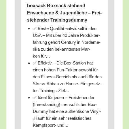
box­sack Box­sack ste­hend
Erwach­se­ne & Jugend­li­che – Frei­
ste­hen­der Trainingsdummy
✅ Bes­te Qua­li­tät ent­wi­ckelt in den
USA – Mit über 40 Jah­re Pro­dukt­er­
fah­rung gehört Cen­tu­ry in Nord­ame­
ri­ka zu den bekann­tes­ten Mar­
ken für…
✅ Effek­tiv – Die Box-Sta­ti­on hat
einen hohen Fun-Fak­tor sowohl für
den Fit­ness-Bereich als auch für den
Stress-Abbau zu Hau­se. Ein gesetz­
tes Trainings-Ziel…
✅ Ide­al für jeden – Frei­ste­hen­der
(free-stan­ding) mensch­li­cher Box-
Dum­my hat eine authen­ti­sche Vinyl-
„Haut“ für ein sehr rea­lis­ti­sches
Kampf­sport- und…