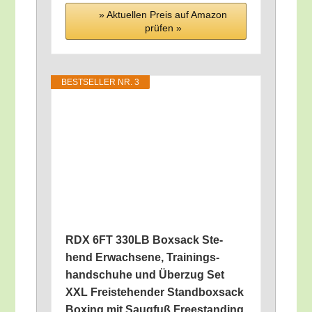
» Aktu­el­len Preis auf Ama­zon
prü­fen »
BEST­SEL­LER NR. 3
RDX 6FT 330LB Box­sack Ste­
hend Erwach­se­ne, Trai­nings­
hand­schu­he und Über­zug Set
XXL Frei­ste­hen­der Stand­box­sack
Boxing mit Saug­fuß Free­stan­ding