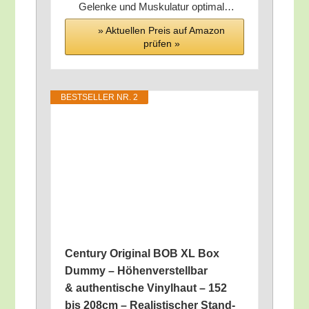
Gelen­ke und Mus­ku­la­tur optimal…
» Aktu­el­len Preis auf Ama­zon
prü­fen »
BEST­SEL­LER NR. 2
Cen­tu­ry Ori­gi­nal BOB XL Box
Dum­my – Höhen­ver­stell­bar
& authen­ti­sche Vinyl­haut – 152
bis 208cm – Rea­lis­ti­scher Stand­