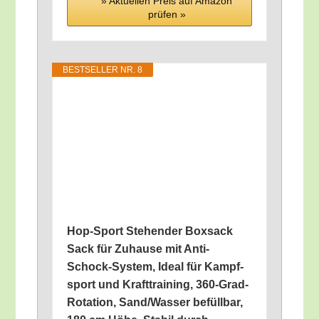
» Aktu­el­len Preis auf Ama­zon
prü­fen »
BEST­SEL­LER NR. 8
Hop-Sport Ste­hen­der Box­sack
Sack für Zuhau­se mit Anti-
Schock-Sys­tem, Ide­al für Kampf­
sport und Kraft­trai­ning, 360-Grad-
Rota­ti­on, Sand/​Wasser befüll­bar,