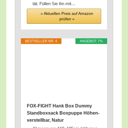
tät. Fül­len Sie ihn mit…
» Aktu­el­len Preis auf Ama­zon
prü­fen »
BEST­SEL­LER NR. 4
ANGE­BOT: 7%
FOX-FIGHT Hank Box Dum­my
Stand­box­sack Box­pup­pe Höhen­
ver­stell­bar, Natur