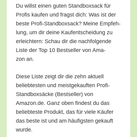
Du willst einen guten Stand­box­sack für
Pro­fis kau­fen und fragst dich: Was ist der
bes­te Pro­fi-Stand­box­sack? Mei­ne Emp­feh­
lung, um dir dei­ne Kauf­ent­schei­dung zu
erleich­tern: Schau dir die nach­fol­gen­de
Lis­te der Top 10 Best­sel­ler von Ama­
zon an.
Die­se Lis­te zeigt dir die zehn aktu­ell
belieb­tes­ten und meist­ge­kauf­ten Pro­fi-
Stand­box­sä­cke (Best­sel­ler) von
Amazon.de. Ganz oben fin­dest du das
belieb­tes­te Pro­dukt, das für vie­le Käu­fer
das bes­te ist und am häu­figs­ten gekauft
wurde.