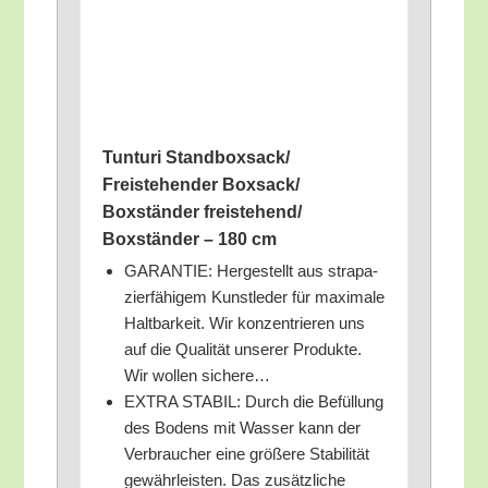
Tun­tu­ri Standboxsack/​
Freistehender Boxsack/​
Boxständer freistehend/​
Boxständer – 180 cm
GARANTIE: Her­ge­stellt aus stra­pa­
zier­fä­hi­gem Kunst­le­der für maxi­ma­le
Halt­bar­keit. Wir kon­zen­trie­ren uns
auf die Qua­li­tät unse­rer Pro­duk­te.
Wir wol­len sichere…
EXTRA STABIL: Durch die Befül­lung
des Bodens mit Was­ser kann der
Ver­brau­cher eine grö­ße­re Sta­bi­li­tät
gewähr­leis­ten. Das zusätz­li­che