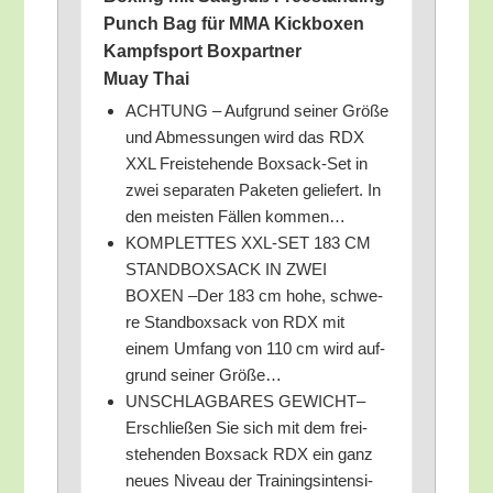
Punch Bag für MMA Kick­bo­xen
Kampf­sport Box­part­ner
Muay Thai
ACHTUNG – Auf­grund sei­ner Grö­ße
und Abmes­sun­gen wird das RDX
XXL Frei­ste­hen­de Box­sack-Set in
zwei sepa­ra­ten Pake­ten gelie­fert. In
den meis­ten Fäl­len kommen…
KOMPLETTES XXL-SET 183 CM
STANDBOXSACK IN ZWEI
BOXEN –Der 183 cm hohe, schwe­
re Stand­box­sack von RDX mit
einem Umfang von 110 cm wird auf­
grund sei­ner Größe…
UNSCHLAGBARES GEWICHT–
Erschlie­ßen Sie sich mit dem frei­
ste­hen­den Box­sack RDX ein ganz
neu­es Niveau der Trai­nings­in­ten­si­