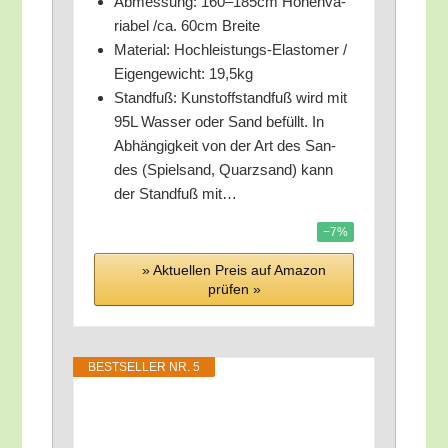
Abmes­sung: 160–185cm Höhen­va­
ria­bel /​ca. 60cm Breite
Mate­ri­al: Hoch­leis­tungs-Elas­to­mer /​
Eigen­ge­wicht: 19,5kg
Stand­fuß: Kunst­off­stand­fuß wird mit
95L Was­ser oder Sand befüllt. In
Abhän­gig­keit von der Art des San­
des (Spiel­sand, Quarz­sand) kann
der Stand­fuß mit…
−7%
» Aktu­el­len Preis auf Ama­zon
prü­fen »
BEST­SEL­LER NR. 5