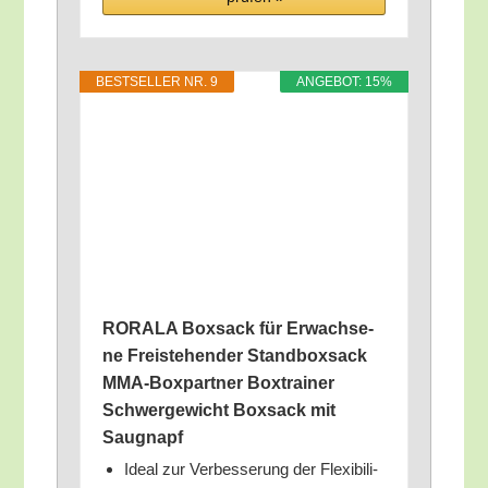
BEST­SEL­LER NR. 9
ANGE­BOT: 15%
RORALA Box­sack für Erwach­se­
ne Frei­ste­hen­der Stand­box­sack
MMA-Box­part­ner Box­trai­ner
Schwer­ge­wicht Box­sack mit
Saugnapf
Ide­al zur Ver­bes­se­rung der Fle­xi­bi­li­