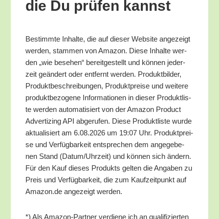
die Du prü­fen kannst
Bestimm­te Inhal­te, die auf die­ser Web­site ange­zeigt
wer­den, stam­men von Ama­zon. Die­se Inhal­te wer­
den „wie bese­hen“ bereit­ge­stellt und kön­nen jeder­
zeit geän­dert oder ent­fernt wer­den. Pro­dukt­bil­der,
Pro­dukt­be­schrei­bun­gen, Pro­dukt­prei­se und wei­te­re
pro­dukt­be­zo­ge­ne Infor­ma­tio­nen in die­ser Pro­dukt­lis­
te wer­den auto­ma­ti­siert von der Ama­zon Pro­duct
Adver­tiz­ing API abge­ru­fen. Die­se Pro­dukt­lis­te wur­de
aktua­li­siert am 6.08.2026 um 19:07 Uhr. Pro­dukt­prei­
se und Ver­füg­bar­keit ent­spre­chen dem ange­ge­be­
nen Stand (Datum/​Uhrzeit) und kön­nen sich ändern.
Für den Kauf die­ses Pro­dukts gel­ten die Anga­ben zu
Preis und Ver­füg­bar­keit, die zum Kauf­zeit­punkt auf
Amazon.de ange­zeigt werden.
*) Als Ama­zon-Part­ner ver­die­ne ich an qua­li­fi­zier­ten