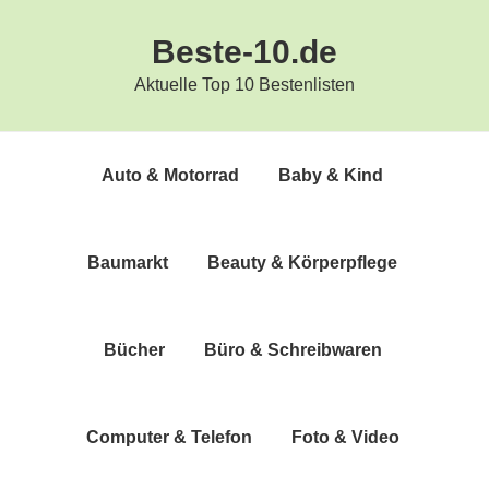
Zur
Zum
Beste-10.de
Hauptnavigation
Inhalt
springen
springen
Aktuelle Top 10 Bestenlisten
Auto & Motorrad
Baby & Kind
Bau­markt
Beau­ty & Körperpflege
Bücher
Büro & Schreibwaren
Com­pu­ter & Telefon
Foto & Video