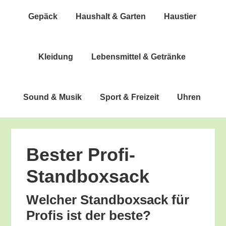
Gepäck
Haus­halt & Garten
Haus­tier
Klei­dung
Lebens­mit­tel & Getränke
Sound & Musik
Sport & Freizeit
Uhren
Bes­ter Profi-
Standboxsack
Wel­cher Stand­box­sack für
Pro­fis ist der beste?