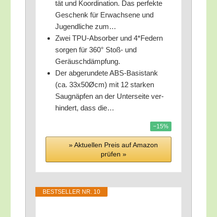
tät und Koor­di­na­ti­on. Das per­fek­te
Geschenk für Erwach­se­ne und
Jugend­li­che zum…
Zwei TPU-Absor­ber und 4*Federn
sor­gen für 360° Stoß- und
Geräuschdämpfung.
Der abge­run­de­te ABS-Basistank
(ca. 33x50Øcm) mit 12 star­ken
Saug­näp­fen an der Unter­sei­te ver­
hin­dert, dass die…
−15%
» Aktu­el­len Preis auf Ama­zon
prü­fen »
BEST­SEL­LER NR. 10