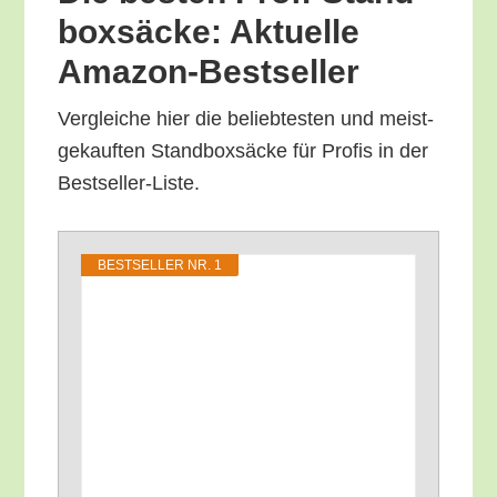
box­sä­cke: Aktu­el­le
Amazon-Bestseller
Ver­glei­che hier die belieb­tes­ten und meist­
ge­kauf­ten Stand­box­sä­cke für Pro­fis in der
Bestseller-Liste.
BEST­SEL­LER NR. 1