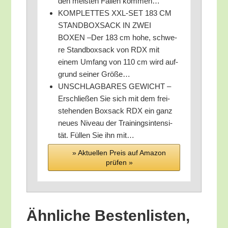
den meis­ten Fäl­len kommen…
KOMPLETTES XXL-SET 183 CM
STANDBOXSACK IN ZWEI
BOXEN –Der 183 cm hohe, schwe­
re Stand­box­sack von RDX mit
einem Umfang von 110 cm wird auf­
grund sei­ner Größe…
UNSCHLAGBARES GEWICHT –
Erschlie­ßen Sie sich mit dem frei­
ste­hen­den Box­sack RDX ein ganz
neu­es Niveau der Trai­nings­in­ten­si­
tät. Fül­len Sie ihn mit…
» Aktu­el­len Preis auf Ama­zon
prü­fen »
Ähn­li­che Bes­ten­lis­ten,