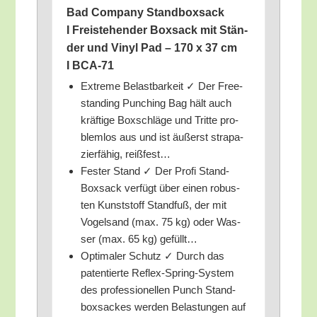
Bad Com­pa­ny Stand­box­sack
I Frei­ste­hen­der Box­sack mit Stän­
der und Vinyl Pad – 170 x 37 cm
I BCA-71
Extre­me Belast­bar­keit ✓ Der Free­
stan­ding Pun­ching Bag hält auch
kräf­ti­ge Box­schlä­ge und Trit­te pro­
blem­los aus und ist äußerst stra­pa­
zier­fä­hig, reißfest…
Fes­ter Stand ✓ Der Pro­fi Stand-
Box­sack ver­fügt über einen robus­
ten Kunst­stoff Stand­fuß, der mit
Vogel­sand (max. 75 kg) oder Was­
ser (max. 65 kg) gefüllt…
Opti­ma­ler Schutz ✓ Durch das
paten­tier­te Reflex-Spring-Sys­tem
des pro­fes­sio­nel­len Punch Stand­
box­sa­ckes wer­den Belas­tun­gen auf