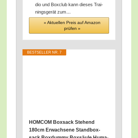
dio und Box­club kann die­ses Trai­
nings­ge­rät zum…
» Aktu­el­len Preis auf Ama­zon
prü­fen »
BEST­SEL­LER NR. 7
HOMCOM Box­sack Ste­hend
180cm Erwach­se­ne Stand­box­
sack Box­dum­my Box­säu­le Huma­