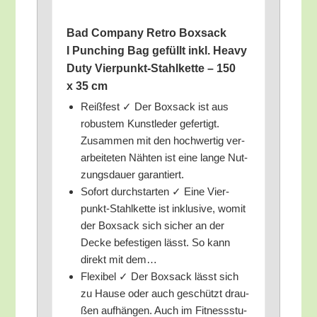
Bad Com­pa­ny Retro Box­sack
I Pun­ching Bag gefüllt inkl. Hea­vy
Duty Vier­punkt-Stahl­ket­te – 150
x 35 cm
Reiß­fest ✓ Der Box­sack ist aus
robus­tem Kunst­le­der gefer­tigt.
Zusam­men mit den hoch­wer­tig ver­
ar­bei­te­ten Näh­ten ist eine lan­ge Nut­
zungs­dau­er garantiert.
Sofort durch­star­ten ✓ Eine Vier­
punkt-Stahl­ket­te ist inklu­si­ve, womit
der Box­sack sich sicher an der
Decke befes­ti­gen lässt. So kann
direkt mit dem…
Fle­xi­bel ✓ Der Box­sack lässt sich
zu Hau­se oder auch geschützt drau­
ßen auf­hän­gen. Auch im Fit­ness­stu­