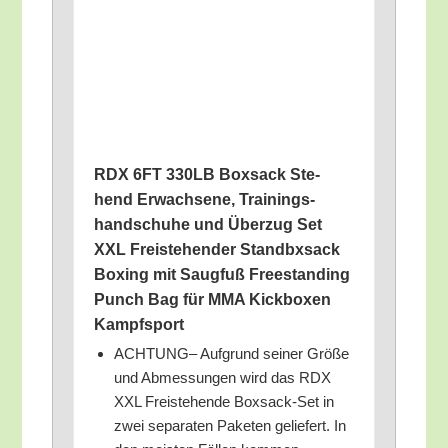
RDX 6FT 330LB Box­sack Ste­
hend Erwach­se­ne, Trai­nings­
hand­schu­he und Über­zug Set
XXL Frei­ste­hen­der Stand­bx­sack
Boxing mit Saug­fuß Free­stan­ding
Punch Bag für MMA Kick­bo­xen
Kampfsport
ACHTUNG– Auf­grund sei­ner Grö­ße
und Abmes­sun­gen wird das RDX
XXL Frei­ste­hen­de Box­sack-Set in
zwei sepa­ra­ten Pake­ten gelie­fert. In