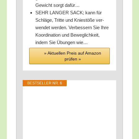
Gewicht sorgt dafür…
SEHR LANGER SACK; kann für
Schlä­ge, Trit­te und Knie­stö­ße ver­
wen­det wer­den. Ver­bes­sern Sie Ihre
Koor­di­na­ti­on und Beweg­lich­keit,
indem Sie Übun­gen wie…
» Aktu­el­len Preis auf Ama­zon
prü­fen »
BEST­SEL­LER NR. 6