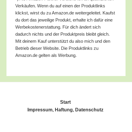
Ver­käu­fen. Wenn du auf einen der Pro­dukt­links
klickst, wirst du zu Amazon.de wei­ter­ge­lei­tet. Kaufst
du dort das jewei­li­ge Pro­dukt, erhal­te ich dafür eine
Wer­be­kos­ten­er­stat­tung. Für dich ändert sich
dadurch nichts und der Pro­dukt­preis bleibt gleich.
Mit dei­nem Kauf unter­stützt du also mich und den
Betrieb die­ser Web­site. Die Pro­dukt­links zu
Amazon.de gel­ten als Werbung.
Start
Impres­sum, Haf­tung, Datenschutz