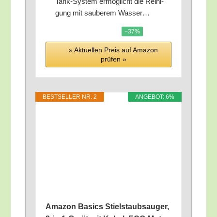
Tank-Sys­tem ermög­licht die Rei­ni­
gung mit sau­be­rem Wasser…
−37%
» Aktu­el­len Preis auf Ama­zon
prü­fen »
BEST­SEL­LER NR. 2
ANGE­BOT: 6%
Ama­zon Basics Stiel­staub­sauger,