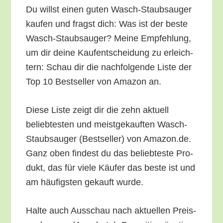
Du willst einen guten Wasch-Staub­sauger
kau­fen und fragst dich: Was ist der bes­te
Wasch-Staub­sauger? Mei­ne Emp­feh­lung,
um dir dei­ne Kauf­ent­schei­dung zu erleich­
tern: Schau dir die nach­fol­gen­de Lis­te der
Top 10 Best­sel­ler von Ama­zon an.
Die­se Lis­te zeigt dir die zehn aktu­ell
belieb­tes­ten und meist­ge­kauf­ten Wasch-
Staub­sauger (Best­sel­ler) von Amazon.de.
Ganz oben fin­dest du das belieb­tes­te Pro­
dukt, das für vie­le Käu­fer das bes­te ist und
am häu­figs­ten gekauft wurde.
Hal­te auch Aus­schau nach aktu­el­len Preis­