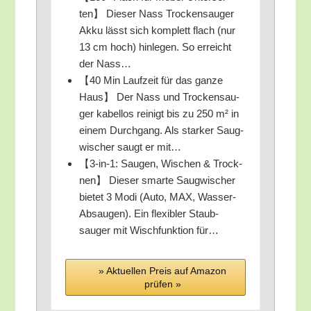
ten】 Die­ser Nass Tro­cken­sau­ger
Akku lässt sich kom­plett flach (nur
13 cm hoch) hin­le­gen. So erreicht
der Nass…
【40 Min Lauf­zeit für das gan­ze
Haus】 Der Nass und Tro­cken­sau­
ger kabel­los rei­nigt bis zu 250 m² in
einem Durch­gang. Als star­ker Saug­
wi­scher saugt er mit…
【3‑in‑1: Sau­gen, Wischen & Trock­
nen】 Die­ser smar­te Saug­wi­scher
bie­tet 3 Modi (Auto, MAX, Was­ser-
Absau­gen). Ein fle­xi­bler Staub­
sauger mit Wisch­funk­ti­on für…
» Aktu­el­len Preis auf Ama­zon
prü­fen »