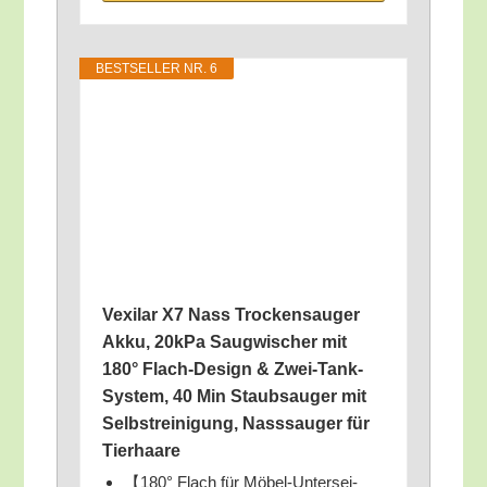
BEST­SEL­LER NR. 6
Vexilar X7 Nass Tro­cken­sau­ger
Akku, 20kPa Saug­wi­scher mit
180° Flach-Design & Zwei-Tank-
Sys­tem, 40 Min Staub­sauger mit
Selbst­rei­ni­gung, Nass­sauger für
Tierhaare
【180° Flach für Möbel-Unter­sei­