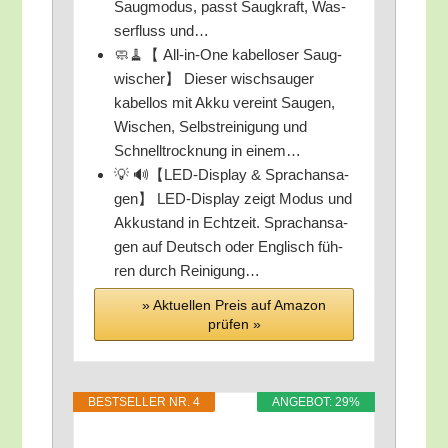
Saug­mo­dus, passt Saug­kraft, Was­
ser­fluss und…
🧼🧹【 All-in-One kabel­lo­ser Saug­
wi­scher】 Die­ser wisch­sau­ger
kabel­los mit Akku ver­eint Sau­gen,
Wischen, Selbst­rei­ni­gung und
Schnell­trock­nung in einem…
💡 🔊【LED-Dis­play & Sprach­an­sa­
gen】 LED-Dis­play zeigt Modus und
Akku­stand in Echt­zeit. Sprach­an­sa­
gen auf Deutsch oder Eng­lisch füh­
ren durch Reinigung…
» Aktu­el­len Preis auf Ama­zon
prü­fen »
BEST­SEL­LER NR. 4
ANGE­BOT: 29%