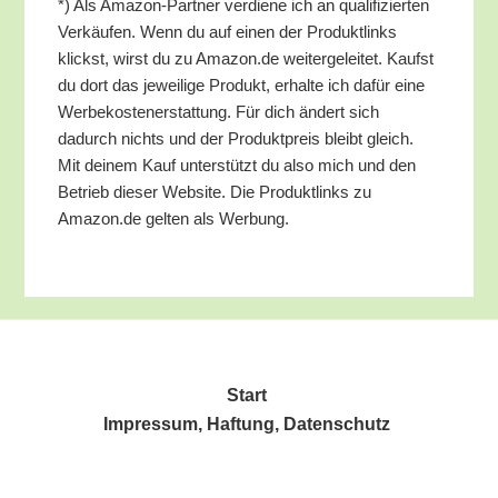
*) Als Ama­zon-Part­ner ver­die­ne ich an qua­li­fi­zier­ten
Ver­käu­fen. Wenn du auf einen der Pro­dukt­links
klickst, wirst du zu Amazon.de wei­ter­ge­lei­tet. Kaufst
du dort das jewei­li­ge Pro­dukt, erhal­te ich dafür eine
Wer­be­kos­ten­er­stat­tung. Für dich ändert sich
dadurch nichts und der Pro­dukt­preis bleibt gleich.
Mit dei­nem Kauf unter­stützt du also mich und den
Betrieb die­ser Web­site. Die Pro­dukt­links zu
Amazon.de gel­ten als Werbung.
Start
Impres­sum, Haf­tung, Datenschutz