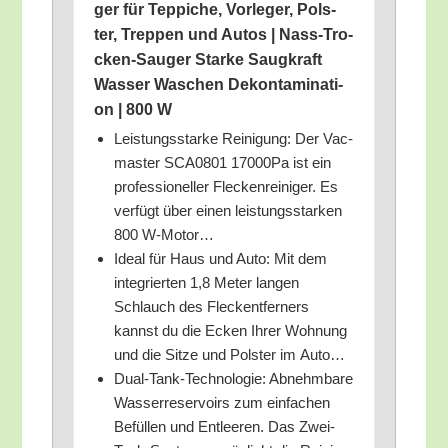
ger für Tep­pi­che, Vor­le­ger, Pols­
ter, Trep­pen und Autos | Nass-Tro­
cken-Sau­ger Star­ke Saug­kraft
Was­ser Waschen Dekon­ta­mi­na­ti­
on | 800 W
Leis­tungs­star­ke Rei­ni­gung: Der Vac­
mas­ter SCA0801 17000Pa ist ein
pro­fes­sio­nel­ler Fle­cken­rei­ni­ger. Es
ver­fügt über einen leis­tungs­star­ken
800 W‑Motor…
Ide­al für Haus und Auto: Mit dem
inte­grier­ten 1,8 Meter lan­gen
Schlauch des Fleck­ent­fer­ners
kannst du die Ecken Ihrer Woh­nung
und die Sit­ze und Pols­ter im Auto…
Dual-Tank-Tech­no­lo­gie: Abnehm­ba­re
Was­ser­re­ser­voirs zum ein­fa­chen
Befül­len und Ent­lee­ren. Das Zwei-