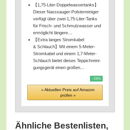
【1,75-Liter-Doppelwassertanks】
Dieser Nass­sauger-Pols­ter­rei­ni­ger
ver­fügt über zwei 1,75-Liter-Tanks
für Frisch- und Schmutz­was­ser und
ermög­licht längere…
【Extra lan­ges Strom­ka­bel
& Schlauch】Mit einem 5‑Me­ter-
Strom­ka­bel und einem 1,7‑Meter-
Schlauch bie­tet die­ses Tep­pich­rei­ni­
gungs­ge­rät einen großen…
−29%
» Aktu­el­len Preis auf Ama­zon
prü­fen »
Ähn­li­che Bes­ten­lis­ten,