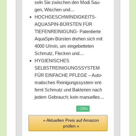
seln Sie zwi­schen den Modi Sau­
gen, Wischen und…
HOCHGESCHWINDIGKEITS-
AQUASPIN-BÜRSTEN FÜR
TIEFENREINIGUNG- Paten­tier­te
Aqua­Spin-Bürs­ten dre­hen sich mit
4000 U/​min, um ein­ge­bet­te­ten
Schmutz, Fle­cken und…
HYGIENISCHES
SELBSTREINIGUNGSSYSTEM
FÜR EINFACHE PFLEGE – Auto­
ma­ti­sches Rei­ni­gungs­sys­tem ent­
fernt Schmutz und Bak­te­ri­en nach
jedem Gebrauch; kein manuelles…
−29%
» Aktu­el­len Preis auf Ama­zon
prü­fen »