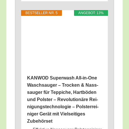
BEST­SEL­LER NR. 5
ANGE­BOT: 13%
KANWOD Super­wa­sh All-in-One
Wasch­sau­ger – Tro­cken & Nass­
sauger für Tep­pi­che, Hart­bö­den
und Pols­ter – Revo­lu­tio­nä­re Rei­
ni­gungs­tech­no­lo­gie – Pols­ter­rei­
ni­ger Gerät mit Viel­sei­ti­ges
Zubehörset