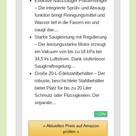
Effek­ti­ve Nass­sauger Pols­ter­rei­ni­ger
– Die inte­grier­te Sprüh- und Absaug­
funk­ti­on bringt Rei­ni­gungs­mit­tel und
Was­ser tief in die Fasern ein und
saugt das…
Star­ke Saug­leis­tung mit Regu­lie­rung
– Der leis­tungs­star­ke Motor erzeugt
ein Vaku­um von bis zu 18 kPa bei
34,5 l/​s Luft­strom. Dank stu­fen­lo­ser
Saugkraftregelung…
Gro­ße 20-L-Edel­stahl­be­häl­ter – Der
robus­te, beschich­te­te Stahl­be­häl­ter
bie­tet Platz für bis zu 20 Liter
Schmutz oder Flüs­sig­kei­ten. Der
separate…
−13%
» Aktu­el­len Preis auf Ama­zon
prü­fen »