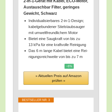
2‑in-1-Gerät mit Kabel, ECO-Motor,
Aus­tausch­bar Fil­ter, gerin­ges
Gewicht, Schwarz
Indi­vi­dua­li­sier­ba­res 2‑in-1-Design;
kabel­ge­bun­de­ner Stiel­staub­sauger
mit umwelt­freund­li­chem Motor
Bie­tet eine Saug­kraft von bis zu
13 kPa für eine kraft­vol­le Reinigung
Das 6 m lan­ge Kabel bie­tet eine Rei­
ni­gungs­reich­wei­te von bis zu 7 m
−6%
» Aktu­el­len Preis auf Ama­zon
prü­fen »
BEST­SEL­LER NR. 3