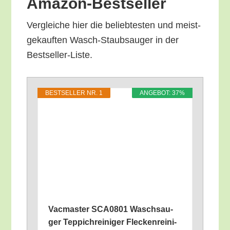
Amazon-Bestseller
Ver­glei­che hier die belieb­tes­ten und meist­
ge­kauf­ten Wasch-Staub­sauger in der
Bestseller-Liste.
BEST­SEL­LER NR. 1
ANGE­BOT: 37%
Vac­mas­ter SCA0801 Wasch­sau­
ger Tep­pich­rei­ni­ger Fle­cken­rei­ni­