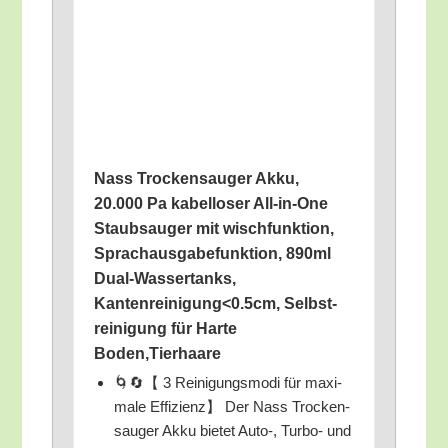
Nass Tro­cken­sau­ger Akku,
20.000 Pa kabel­lo­ser All-in-One
Staub­sauger mit wisch­funk­ti­on,
Sprach­aus­ga­be­funk­ti­on, 890ml
Dual-Was­ser­tanks,
Kantenreinigung<0.5cm, Selbst­
rei­ni­gung für Har­te
Boden,Tierhaare
🌀🔄【 3 Rei­ni­gungs­mo­di für maxi­
ma­le Effi­zi­enz】 Der Nass Tro­cken­
sau­ger Akku bie­tet Auto‑, Tur­bo- und