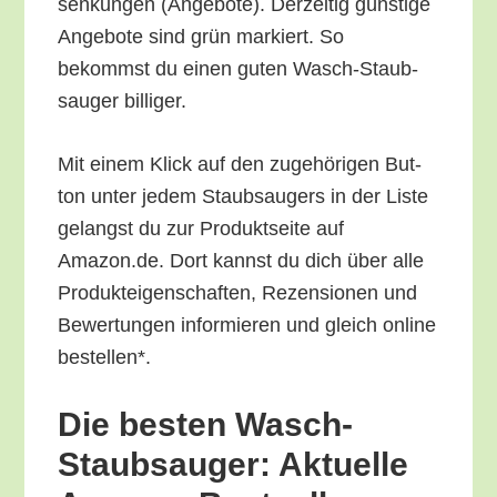
sen­kun­gen (Ange­bo­te). Der­zei­tig güns­ti­ge
Ange­bo­te sind grün mar­kiert. So
bekommst du einen guten Wasch-Staub­
sauger billiger.
Mit einem Klick auf den zuge­hö­ri­gen But­
ton unter jedem Staub­saugers in der Lis­te
gelangst du zur Pro­dukt­sei­te auf
Amazon.de. Dort kannst du dich über alle
Pro­duk­tei­gen­schaf­ten, Rezen­sio­nen und
Bewer­tun­gen infor­mie­ren und gleich online
bestellen*.
Die bes­ten Wasch-
Staub­sauger: Aktu­el­le