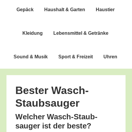
Gepäck
Haus­halt & Garten
Haus­tier
Klei­dung
Lebens­mit­tel & Getränke
Sound & Musik
Sport & Freizeit
Uhren
Bes­ter Wasch-
Staubsauger
Wel­cher Wasch-Staub­
sauger ist der beste?