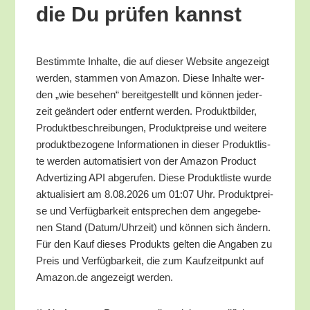
die Du prü­fen kannst
Bestimm­te Inhal­te, die auf die­ser Web­site ange­zeigt
wer­den, stam­men von Ama­zon. Die­se Inhal­te wer­
den „wie bese­hen“ bereit­ge­stellt und kön­nen jeder­
zeit geän­dert oder ent­fernt wer­den. Pro­dukt­bil­der,
Pro­dukt­be­schrei­bun­gen, Pro­dukt­prei­se und wei­te­re
pro­dukt­be­zo­ge­ne Infor­ma­tio­nen in die­ser Pro­dukt­lis­
te wer­den auto­ma­ti­siert von der Ama­zon Pro­duct
Adver­tiz­ing API abge­ru­fen. Die­se Pro­dukt­lis­te wur­de
aktua­li­siert am 8.08.2026 um 01:07 Uhr. Pro­dukt­prei­
se und Ver­füg­bar­keit ent­spre­chen dem ange­ge­be­
nen Stand (Datum/​Uhrzeit) und kön­nen sich ändern.
Für den Kauf die­ses Pro­dukts gel­ten die Anga­ben zu
Preis und Ver­füg­bar­keit, die zum Kauf­zeit­punkt auf
Amazon.de ange­zeigt werden.