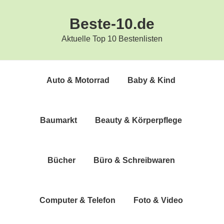
Zur
Zum
Beste-10.de
Hauptnavigation
Inhalt
springen
springen
Aktuelle Top 10 Bestenlisten
Auto & Motorrad
Baby & Kind
Bau­markt
Beau­ty & Körperpflege
Bücher
Büro & Schreibwaren
Com­pu­ter & Telefon
Foto & Video