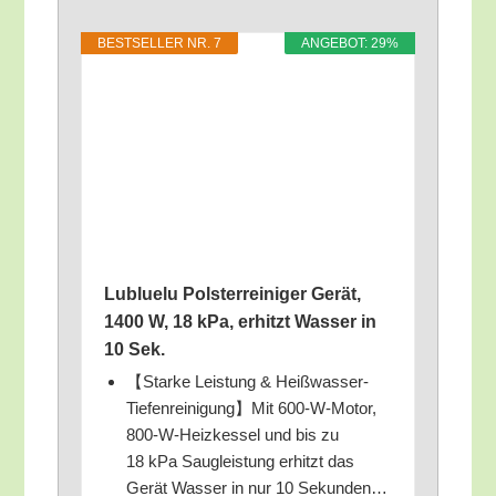
BEST­SEL­LER NR. 7
ANGE­BOT: 29%
Lub­lue­lu Pols­ter­rei­ni­ger Gerät,
1400 W, 18 kPa, erhitzt Was­ser in
10 Sek.
【Star­ke Leis­tung & Heißwasser-
Tiefenreinigung】Mit 600-W-Motor,
800-W-Heiz­kes­sel und bis zu
18 kPa Saug­leis­tung erhitzt das
Gerät Was­ser in nur 10 Sekunden…