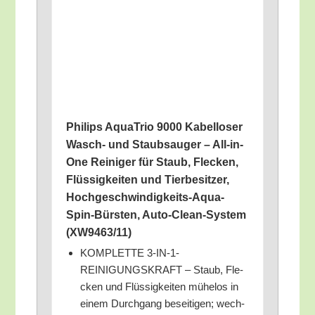
Phil­ips Aqua­Trio 9000 Kabel­lo­ser
Wasch- und Staub­sauger – All-in-
One Rei­ni­ger für Staub, Fle­cken,
Flüs­sig­kei­ten und Tier­be­sit­zer,
Hoch­ge­schwin­dig­keits-Aqua­
Spin-Bürs­ten, Auto-Clean-Sys­tem
(XW9463/​11)
KOMPLETTE 3‑IN-1-
REINIGUNGSKRAFT – Staub, Fle­
cken und Flüs­sig­kei­ten mühe­los in
einem Durch­gang besei­ti­gen; wech­