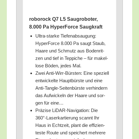
rob­orock Q7 L5 Saug­ro­bo­ter,
8.000 Pa Hyper­Force Saugkraft
Ultra-star­ke Tie­fen­ab­sau­gung:
Hyper­Force 8.000 Pa saugt Staub,
Haa­re und Schmutz aus Boden­rit­
zen und tief in Tep­pi­che – für makel­
lo­se Böden, jedes Mal.
Zwei Anti-Wirr-Bürs­ten: Eine spe­zi­ell
ent­wi­ckel­te Haupt­bürs­te und eine
Anti-Tang­le-Sei­ten­bürs­te ver­hin­dern
das Auf­wi­ckeln der Haa­re und sor­
gen für eine…
Prä­zi­se LiDAR-Navi­ga­ti­on: Die
360°-Laserkartierung scannt Ihr
Haus in Echt­zeit, plant die effi­zi­en­
tes­te Rou­te und spei­chert meh­re­re