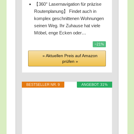
【360° Laser­na­vi­ga­ti­on für prä­zi­se
Rou­ten­pla­nung】 Fin­det auch in
kom­plex geschnit­te­nen Woh­nun­gen
sei­nen Weg. Ihr Zuhau­se hat vie­le
Möbel, enge Ecken oder…
−21%
» Aktu­el­len Preis auf Ama­zon
prü­fen »
BEST­SEL­LER NR. 9
ANGE­BOT: 31%