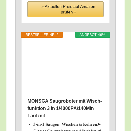
» Aktu­el­len Preis auf Ama­zon
prü­fen »
BEST­SEL­LER NR. 2
ANGE­BOT: 46%
MONSGA Saug­ro­bo­ter mit Wisch­
funk­ti­on 3 in 1/​4000PA/​140Min
Laufzeit
𝟑‑𝐢𝐧‑𝟏 𝐒𝐚𝐮𝐠𝐞𝐧, 𝐖𝐢𝐬𝐜𝐡𝐞𝐧 & 𝐊𝐞𝐡𝐫𝐞𝐧➤