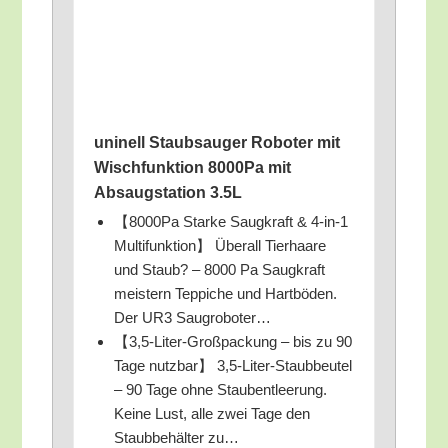
uni­nell Staub­sauger Robo­ter mit
Wisch­funk­ti­on 8000Pa mit
Absaug­sta­ti­on 3.5L
【8000Pa Star­ke Saug­kraft & 4‑in‑1
Mul­ti­funk­ti­on】 Über­all Tier­haa­re
und Staub? – 8000 Pa Saug­kraft
meis­tern Tep­pi­che und Hart­bö­den.
Der UR3 Saugroboter…
【3,5‑Liter-Großpackung – bis zu 90
Tage nutz­bar】 3,5‑Liter-Staubbeutel
– 90 Tage ohne Stau­bent­lee­rung.
Kei­ne Lust, alle zwei Tage den
Staub­be­häl­ter zu…