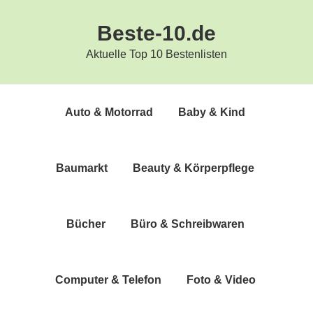
Zur
Zum
Beste-10.de
Hauptnavigation
Inhalt
springen
springen
Aktuelle Top 10 Bestenlisten
Auto & Motorrad
Baby & Kind
Bau­markt
Beau­ty & Körperpflege
Bücher
Büro & Schreibwaren
Com­pu­ter & Telefon
Foto & Video