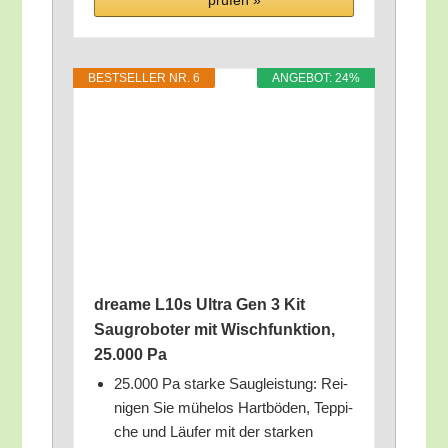
prü­fen »
BEST­SEL­LER NR. 6
ANGE­BOT: 24%
drea­me L10s Ultra Gen 3 Kit
Saug­ro­bo­ter mit Wisch­funk­ti­on,
25.000 Pa
25.000 Pa star­ke Saug­leis­tung: Rei­
ni­gen Sie mühe­los Hart­bö­den, Tep­pi­
che und Läu­fer mit der star­ken