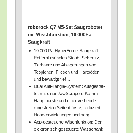
rob­orock Q7 M5-Set Saug­ro­bo­ter
mit Wisch­funk­ti­on, 10.000Pa
Saugkraft
10.000 Pa Hyper­Force-Saug­kraft:
Ent­fernt mühe­los Staub, Schmutz,
Tier­haa­re und Abla­ge­run­gen von
Tep­pi­chen, Flie­sen und Hart­bö­den
und bewäl­tigt tief…
Dual Anti-Tang­le-Sys­tem: Aus­ge­stat­
tet mit einer Jaw­S­cra­pers-Kamm-
Haupt­bürs­te und einer ver­hed­de­
rungs­frei­en Sei­ten­bürs­te, redu­ziert
Haar­ver­wick­lun­gen und sorgt…
App-gesteu­er­te Wisch­funk­ti­on: Der
elek­tro­nisch gesteu­er­te Was­ser­tank