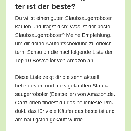
ter ist der beste?
Du willst einen guten Staub­sauger­ro­bo­ter
kau­fen und fragst dich: Was ist der bes­te
Staub­sauger­ro­bo­ter? Mei­ne Emp­feh­lung,
um dir dei­ne Kauf­ent­schei­dung zu erleich­
tern: Schau dir die nach­fol­gen­de Lis­te der
Top 10 Best­sel­ler von Ama­zon an.
Die­se Lis­te zeigt dir die zehn aktu­ell
belieb­tes­ten und meist­ge­kauf­ten Staub­
sauger­ro­bo­ter (Best­sel­ler) von Amazon.de.
Ganz oben fin­dest du das belieb­tes­te Pro­
dukt, das für vie­le Käu­fer das bes­te ist und
am häu­figs­ten gekauft wurde.