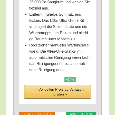
25.000 Pa Saug­kraft und wäh­len Sie
fle­xi­bel aus…
Ent­fernt mühe­los Schmutz aus
Ecken: Das L10s Ultra Gen 3 Kit
ver­län­gert die Sei­ten­bürs­te und die
Wisch­mopps, um Ecken und nied­ri­
ge Räu­me unter Möbeln zu…
Redu­zier­ter manu­el­ler War­tungs­auf­
wand: Die All-in-One-Sta­ti­on mit
auto­ma­ti­scher Rei­ni­gung ver­ein­facht
das Rei­ni­gungs­er­leb­nis: auto­ma­ti­
sche Rei­ni­gung der…
−24%
» Aktu­el­len Preis auf Ama­zon
prü­fen »
BEST­SEL­LER NR. 7
ANGE­BOT: 26%