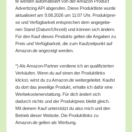
te wer­den auto­ma­ti­siert von der Ama­zon Pro­duct
Adver­tiz­ing API abge­ru­fen. Die­se Pro­dukt­lis­te wur­de
aktua­li­siert am 9.08.2026 um 11:07 Uhr. Pro­dukt­prei­
se und Ver­füg­bar­keit ent­spre­chen dem ange­ge­be­
nen Stand (Datum/​Uhrzeit) und kön­nen sich ändern.
Für den Kauf die­ses Pro­dukts gel­ten die Anga­ben zu
Preis und Ver­füg­bar­keit, die zum Kauf­zeit­punkt auf
Amazon.de ange­zeigt werden.
*) Als Ama­zon-Part­ner ver­die­ne ich an qua­li­fi­zier­ten
Ver­käu­fen. Wenn du auf einen der Pro­dukt­links
klickst, wirst du zu Amazon.de wei­ter­ge­lei­tet. Kaufst
du dort das jewei­li­ge Pro­dukt, erhal­te ich dafür eine
Wer­be­kos­ten­er­stat­tung. Für dich ändert sich
dadurch nichts und der Pro­dukt­preis bleibt gleich.
Mit dei­nem Kauf unter­stützt du also mich und den
Betrieb die­ser Web­site. Die Pro­dukt­links zu
Amazon.de gel­ten als Werbung.