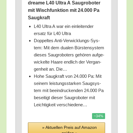
drea­me L40 Ultra A Saug­ro­bo­ter
mit Wisch­funk­ti­on mit 24.000 Pa
Saugkraft
L40 Ultra A war ein ein­lei­ten­der
ersatz für L40 Ultra
Dop­pel­tes Anti-Ver­wick­lungs-Sys­
tem: Mit dem dua­len Bürs­ten­sys­tem
die­ses Saug­ro­bo­ters gehö­ren auf­ge­
wi­ckel­te Haa­re end­lich der Ver­gan­
gen­heit an. Die…
Hohe Saug­kraft von 24.000 Pa: Mit
sei­nem leis­tungs­star­ken Saug­sys­
tem mit beein­dru­cken­den 24.000 Pa
besei­tigt die­ser Saug­ro­bo­ter mit
Leich­tig­keit verschiedene…
−34%
» Aktu­el­len Preis auf Ama­zon