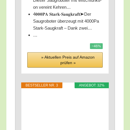
Die­ser Saug­ro­bo­ter mit Wisch­funk­ti­
on ver­eint Kehren…
4𝟎𝟎𝟎𝐏𝐀 𝐒𝐭𝐚𝐫𝐤-𝐒𝐚𝐮𝐠𝐤𝐫𝐚𝐟𝐭➤Der
Saug­ro­bo­ter über­zeugt mit 4000Pa
Stark-Saug­kraft – Dank zwei…
…
−46%
» Aktu­el­len Preis auf Ama­zon
prü­fen »
BEST­SEL­LER NR. 3
ANGE­BOT: 32%