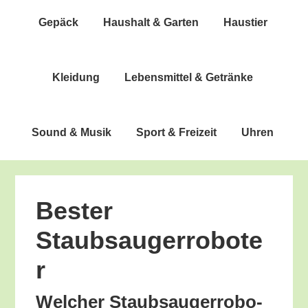
Gepäck
Haus­halt & Garten
Haus­tier
Klei­dung
Lebens­mit­tel & Getränke
Sound & Musik
Sport & Freizeit
Uhren
Bes­ter
Staubsaugerrobote
r
Wel­cher Staub­sauger­ro­bo­