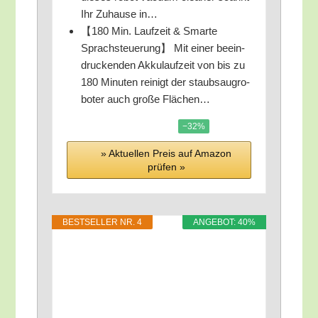
Ihr Zuhau­se in…
【180 Min. Lauf­zeit & Smar­te
Sprach­steue­rung】 Mit einer beein­
dru­cken­den Akku­lauf­zeit von bis zu
180 Minu­ten rei­nigt der staub­saug­ro­
bo­ter auch gro­ße Flächen…
−32%
» Aktu­el­len Preis auf Ama­zon
prü­fen »
BEST­SEL­LER NR. 4
ANGE­BOT: 40%