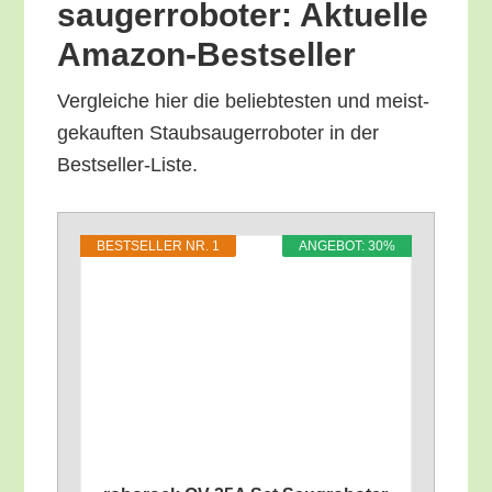
sauger­ro­bo­ter: Aktu­el­le
Amazon-Bestseller
Ver­glei­che hier die belieb­tes­ten und meist­
ge­kauf­ten Staub­sauger­ro­bo­ter in der
Bestseller-Liste.
BEST­SEL­LER NR. 1
ANGE­BOT: 30%