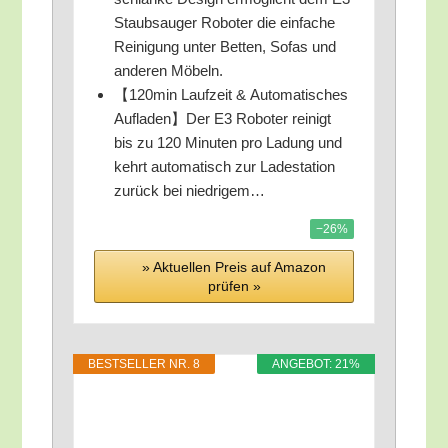
Staub­sauger Robo­ter die ein­fa­che
Rei­ni­gung unter Bet­ten, Sofas und
ande­ren Möbeln.
【120min Lauf­zeit & Auto­ma­ti­sches
Aufladen】Der E3 Robo­ter rei­nigt
bis zu 120 Minu­ten pro Ladung und
kehrt auto­ma­tisch zur Lade­sta­ti­on
zurück bei niedrigem…
−26%
» Aktu­el­len Preis auf Ama­zon
prü­fen »
BEST­SEL­LER NR. 8
ANGE­BOT: 21%