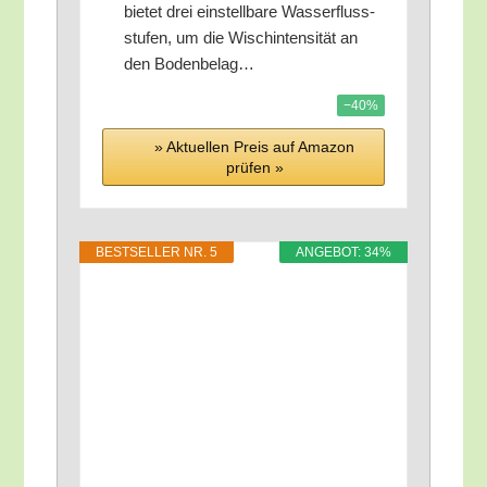
bie­tet drei ein­stell­ba­re Was­ser­fluss­
stu­fen, um die Wisch­in­ten­si­tät an
den Bodenbelag…
−40%
» Aktu­el­len Preis auf Ama­zon
prü­fen »
BEST­SEL­LER NR. 5
ANGE­BOT: 34%