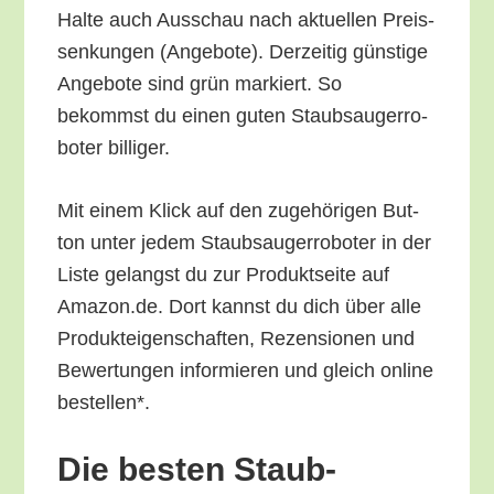
Hal­te auch Aus­schau nach aktu­el­len Preis­
sen­kun­gen (Ange­bo­te). Der­zei­tig güns­ti­ge
Ange­bo­te sind grün mar­kiert. So
bekommst du einen guten Staub­sauger­ro­
bo­ter billiger.
Mit einem Klick auf den zuge­hö­ri­gen But­
ton unter jedem Staub­sauger­ro­bo­ter in der
Lis­te gelangst du zur Pro­dukt­sei­te auf
Amazon.de. Dort kannst du dich über alle
Pro­duk­tei­gen­schaf­ten, Rezen­sio­nen und
Bewer­tun­gen infor­mie­ren und gleich online
bestellen*.
Die bes­ten Staub­