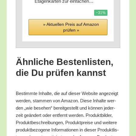
Eta­gen­kar­ten zur einfachen…
−31%
» Aktu­el­len Preis auf Ama­zon
prü­fen »
Ähn­li­che Bes­ten­lis­ten,
die Du prü­fen kannst
Bestimm­te Inhal­te, die auf die­ser Web­site ange­zeigt
wer­den, stam­men von Ama­zon. Die­se Inhal­te wer­
den „wie bese­hen“ bereit­ge­stellt und kön­nen jeder­
zeit geän­dert oder ent­fernt wer­den. Pro­dukt­bil­der,
Pro­dukt­be­schrei­bun­gen, Pro­dukt­prei­se und wei­te­re
pro­dukt­be­zo­ge­ne Infor­ma­tio­nen in die­ser Pro­dukt­lis­