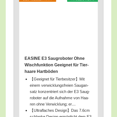
EASINE E3 Saug­ro­bo­ter Ohne
Wisch­funk­ti­on Geeig­net für Tier­
haa­re Hartböden
【Geeig­net für Tierbesitzer】Mit
einem ver­wick­lungs­frei­en Sau­gan­
satz kon­zen­triert sich der E3 Saug­
ro­bo­ter auf die Auf­nah­me von Haa­
ren ohne Ver­wick­lung; er…
【Ultraf­la­ches Design】Das 7.6cm
schlan­ke Design ermög­licht dem E3