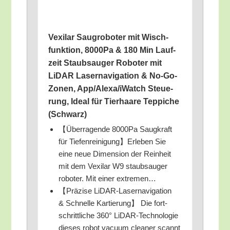
Vexilar Saug­ro­bo­ter mit Wisch­
funk­ti­on, 8000Pa & 180 Min Lauf­
zeit Staub­sauger Robo­ter mit
LiDAR Laser­na­vi­ga­ti­on & No-Go-
Zonen, App/​Alexa/​iWatch Steue­
rung, Ide­al für Tier­haa­re Tep­pi­che
(Schwarz)
【Über­ra­gen­de 8000Pa Saug­kraft
für Tiefenreinigung】Erleben Sie
eine neue Dimen­si­on der Rein­heit
mit dem Vexilar W9 staub­sauger
robo­ter. Mit einer extremen…
【Prä­zi­se LiDAR-Laser­na­vi­ga­ti­on
& Schnel­le Kar­tie­rung】 Die fort­
schritt­li­che 360° LiDAR-Tech­no­lo­gie
die­ses robot vacu­um clea­ner scannt