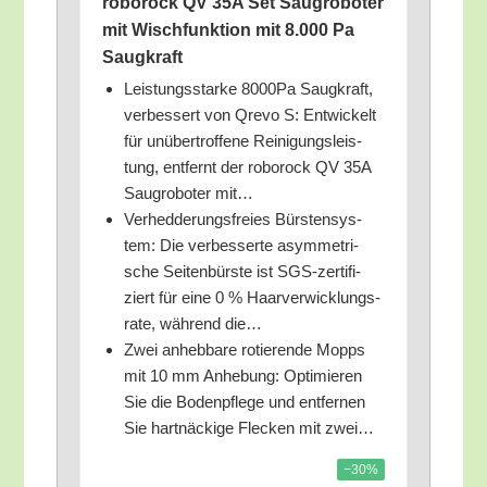
rob­orock QV 35A Set Saug­ro­bo­ter
mit Wisch­funk­ti­on mit 8.000 Pa
Saugkraft
Leis­tungs­star­ke 8000Pa Saug­kraft,
ver­bes­sert von Qre­vo S: Ent­wi­ckelt
für unüber­trof­fe­ne Rei­ni­gungs­leis­
tung, ent­fernt der rob­orock QV 35A
Saug­ro­bo­ter mit…
Ver­hed­de­rungs­frei­es Bürs­ten­sys­
tem: Die ver­bes­ser­te asym­me­tri­
sche Sei­ten­bürs­te ist SGS-zer­ti­fi­
ziert für eine 0 % Haar­ver­wick­lungs­
ra­te, wäh­rend die…
Zwei anheb­ba­re rotie­ren­de Mopps
mit 10 mm Anhe­bung: Opti­mie­ren
Sie die Boden­pfle­ge und ent­fer­nen
Sie hart­nä­cki­ge Fle­cken mit zwei…
−30%