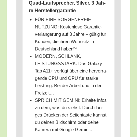
Quad-Laut­spre­cher, Sil­ver, 3 Jah­
re Herstellergarantie
FÜR EINE SORGENFREIE
NUTZUNG: Kos­ten­lo­se Garan­tie­
ver­län­ge­rung auf 3 Jah­re – gül­tig für
Kun­den, die ihren Wohn­sitz in
Deutsch­land haben²⁴
MODERN, SCHLANK,
LEISTUNGSSTARK: Das Gala­xy
Tab A11+ ver­fügt über eine her­vor­ra­
gen­de CPU und GPU für star­ke
Leis­tung. Bei der Arbeit und in der
Freizeit…
SPRICH MIT GEMINI: Erhal­te Infos
zu dem, was du siehst. Durch lan­
ges Drü­cken der Sei­ten­tas­te kannst
du dei­nen Bild­schirm oder dei­ne
Kame­ra mit Goog­le Gemini…