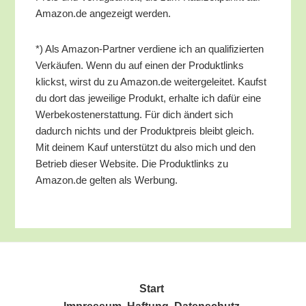
Amazon.de ange­zeigt werden.
*) Als Ama­zon-Part­ner ver­die­ne ich an qua­li­fi­zier­ten
Ver­käu­fen. Wenn du auf einen der Pro­dukt­links
klickst, wirst du zu Amazon.de wei­ter­ge­lei­tet. Kaufst
du dort das jewei­li­ge Pro­dukt, erhal­te ich dafür eine
Wer­be­kos­ten­er­stat­tung. Für dich ändert sich
dadurch nichts und der Pro­dukt­preis bleibt gleich.
Mit dei­nem Kauf unter­stützt du also mich und den
Betrieb die­ser Web­site. Die Pro­dukt­links zu
Amazon.de gel­ten als Werbung.
Start