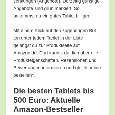
sen­kun­gen (Ange­bo­te). Der­zei­tig güns­ti­ge
Ange­bo­te sind grün mar­kiert. So
bekommst du ein gutes Tablet billiger.
Mit einem Klick auf den zuge­hö­ri­gen But­
ton unter jedem Tablet in der Lis­te
gelangst du zur Pro­dukt­sei­te auf
Amazon.de. Dort kannst du dich über alle
Pro­duk­tei­gen­schaf­ten, Rezen­sio­nen und
Bewer­tun­gen infor­mie­ren und gleich online
bestellen*.
Die bes­ten Tablets bis
500 Euro: Aktu­el­le
Amazon-Bestseller