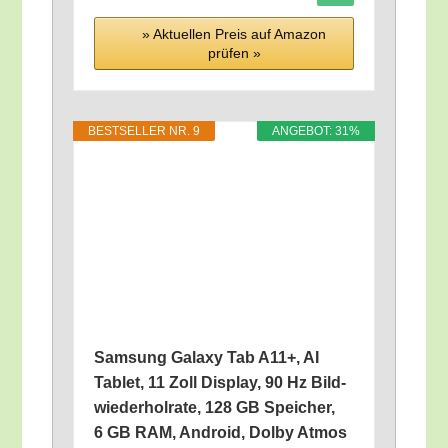
» Aktu­el­len Preis auf Ama­zon
prü­fen »
BEST­SEL­LER NR. 9
ANGE­BOT: 31%
Sam­sung Gala­xy Tab A11+, AI
Tablet, 11 Zoll Dis­play, 90 Hz Bild­
wie­der­hol­ra­te, 128 GB Spei­cher,
6 GB RAM, Android, Dol­by Atmos