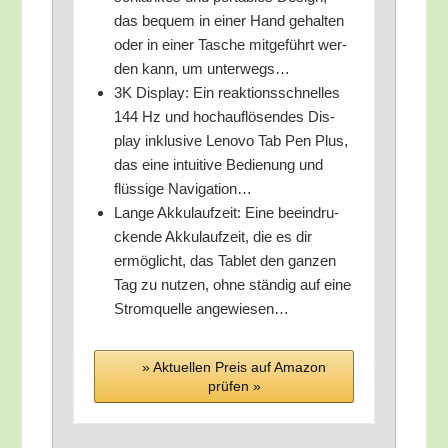
das bequem in einer Hand gehal­ten
oder in einer Tasche mit­ge­führt wer­
den kann, um unterwegs…
3K Dis­play: Ein reak­ti­ons­schnel­les
144 Hz und hoch­auf­lö­sen­des Dis­
play inklu­si­ve Leno­vo Tab Pen Plus,
das eine intui­ti­ve Bedie­nung und
flüs­si­ge Navigation…
Lan­ge Akku­lauf­zeit: Eine beein­dru­
cken­de Akku­lauf­zeit, die es dir
ermög­licht, das Tablet den gan­zen
Tag zu nut­zen, ohne stän­dig auf eine
Strom­quel­le angewiesen…
» Aktu­el­len Preis auf Ama­zon
prü­fen »