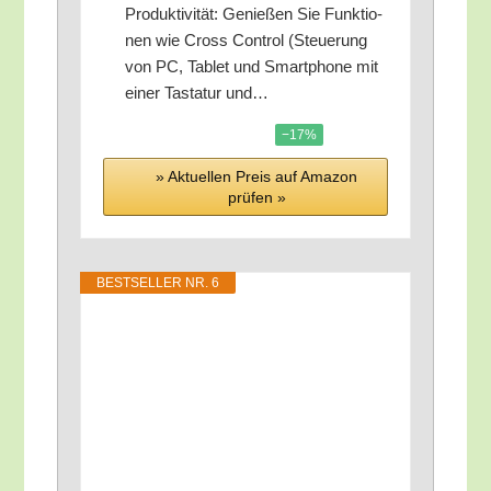
Pro­duk­ti­vi­tät: Genie­ßen Sie Funk­tio­
nen wie Cross Con­trol (Steue­rung
von PC, Tablet und Smart­phone mit
einer Tas­ta­tur und…
−17%
» Aktu­el­len Preis auf Ama­zon
prü­fen »
BEST­SEL­LER NR. 6