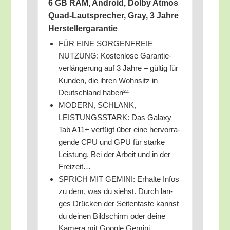
6 GB RAM, Android, Dol­by Atmos
Quad-Laut­spre­cher, Gray, 3 Jah­re
Herstellergarantie
FÜR EINE SORGENFREIE
NUTZUNG: Kos­ten­lo­se Garan­tie­
ver­län­ge­rung auf 3 Jah­re – gül­tig für
Kun­den, die ihren Wohn­sitz in
Deutsch­land haben²⁴
MODERN, SCHLANK,
LEISTUNGSSTARK: Das Gala­xy
Tab A11+ ver­fügt über eine her­vor­ra­
gen­de CPU und GPU für star­ke
Leis­tung. Bei der Arbeit und in der
Freizeit…
SPRICH MIT GEMINI: Erhal­te Infos
zu dem, was du siehst. Durch lan­
ges Drü­cken der Sei­ten­tas­te kannst
du dei­nen Bild­schirm oder dei­ne
Kame­ra mit Goog­le Gemini…