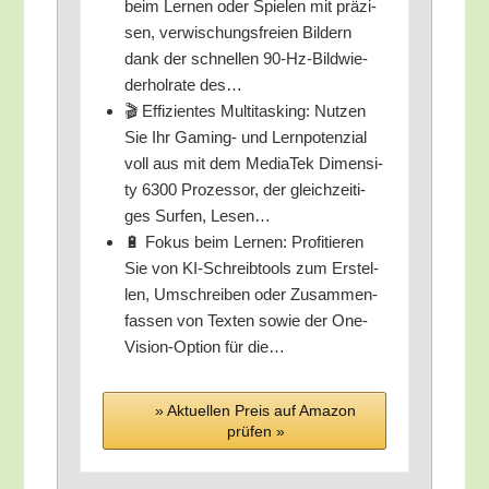
beim Ler­nen oder Spie­len mit prä­zi­
sen, ver­wi­schungs­frei­en Bil­dern
dank der schnel­len 90-Hz-Bild­wie­
der­hol­ra­te des…
🎬 Effi­zi­en­tes Mul­ti­tas­king: Nut­zen
Sie Ihr Gam­ing- und Lern­po­ten­zi­al
voll aus mit dem Media­Tek Dimen­si­
ty 6300 Pro­zes­sor, der gleich­zei­ti­
ges Sur­fen, Lesen…
🔋 Fokus beim Ler­nen: Pro­fi­tie­ren
Sie von KI-Schreib­tools zum Erstel­
len, Umschrei­ben oder Zusam­men­
fas­sen von Tex­ten sowie der One-
Visi­on-Opti­on für die…
» Aktu­el­len Preis auf Ama­zon
prü­fen »