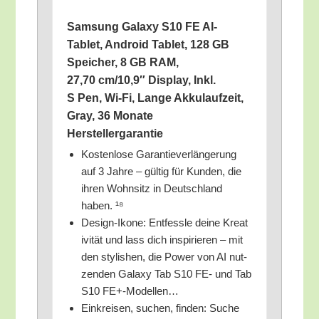
Sam­sung Gala­xy S10 FE AI-
Tablet, Android Tablet, 128 GB
Spei­cher, 8 GB RAM,
27,70 cm/10,9″ Dis­play, Inkl.
S Pen, Wi-Fi, Lan­ge Akku­lauf­zeit,
Gray, 36 Mona­te
Herstellergarantie
Kos­ten­lo­se Garan­tie­ver­län­ge­rung
auf 3 Jah­re – gül­tig für Kun­den, die
ihren Wohn­sitz in Deutsch­land
haben. ¹⁸
Design-Iko­ne: Ent­fess­le dei­ne Krea­t
i­vi­tät und lass dich inspi­rie­ren – mit
den sty­lishen, die Power von AI nut­
zen­den Gala­xy Tab S10 FE- und Tab
S10 FE+-Modellen…
Ein­krei­sen, suchen, fin­den: Suche