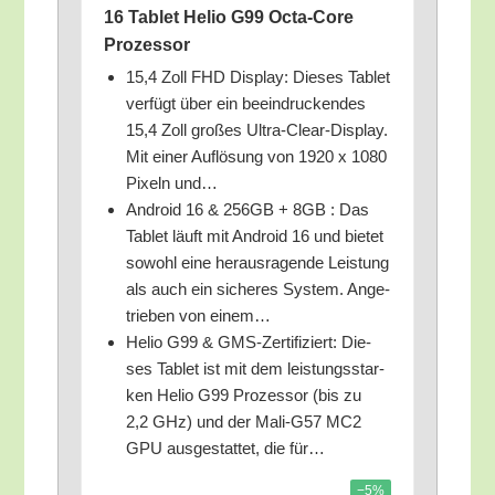
16 Tablet Helio G99 Octa-Core
Prozessor
15,4 Zoll FHD Dis­play: Die­ses Tablet
ver­fügt über ein beein­dru­cken­des
15,4 Zoll gro­ßes Ultra-Clear-Dis­play.
Mit einer Auf­lö­sung von 1920 x 1080
Pixeln und…
Android 16 & 256GB + 8GB : Das
Tablet läuft mit Android 16 und bie­tet
sowohl eine her­aus­ra­gen­de Leis­tung
als auch ein siche­res Sys­tem. Ange­
trie­ben von einem…
Helio G99 & GMS-Zer­ti­fi­ziert: Die­
ses Tablet ist mit dem leis­tungs­star­
ken Helio G99 Pro­zes­sor (bis zu
2,2 GHz) und der Mali-G57 MC2
GPU aus­ge­stat­tet, die für…
−5%