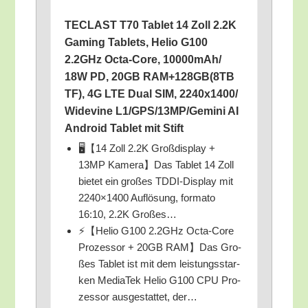
TECLAST T70 Tablet 14 Zoll 2.2K
Gam­ing Tablets, Helio G100
2.2GHz Octa-Core, 10000mAh/​
18W PD, 20GB RAM+128GB(8TB
TF), 4G LTE Dual SIM, 2240x1400/​
Widevine L1/​GPS/​13MP/​Gemini AI
Android Tablet mit Stift
🖥️【14 Zoll 2.2K Groß­dis­play +
13MP Kamera】Das Tablet 14 Zoll
bie­tet ein gro­ßes TDDI-Dis­play mit
2240×1400 Auf­lö­sung, for­ma­to
16:10, 2.2K Großes…
⚡【Helio G100 2.2GHz Octa-Core
Pro­zes­sor + 20GB RAM】Das Gro­
ßes Tablet ist mit dem leis­tungs­star­
ken Media­Tek Helio G100 CPU Pro­
zes­sor aus­ge­stat­tet, der…