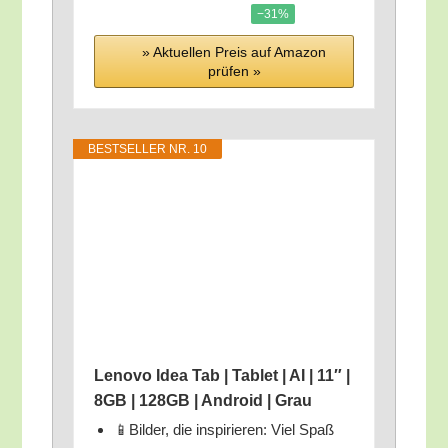
−31%
» Aktu­el­len Preis auf Ama­zon
prü­fen »
BEST­SEL­LER NR. 10
Leno­vo Idea Tab | Tablet | AI | 11″ |
8GB | 128GB | Android | Grau
📱Bil­der, die inspi­rie­ren: Viel Spaß