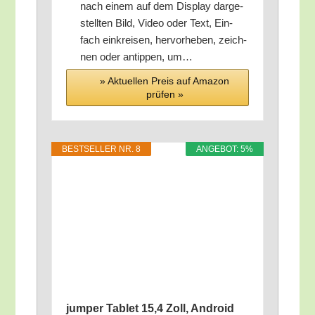
nach einem auf dem Dis­play dar­ge­
stell­ten Bild, Video oder Text, Ein­
fach ein­krei­sen, her­vor­he­ben, zeich­
nen oder antip­pen, um…
» Aktu­el­len Preis auf Ama­zon
prü­fen »
BEST­SEL­LER NR. 8
ANGE­BOT: 5%
jum­per Tablet 15,4 Zoll, Android