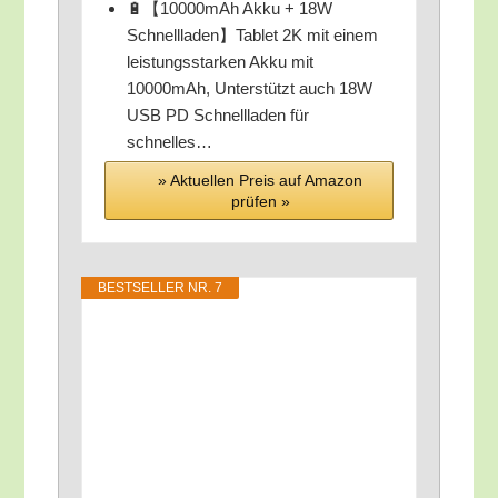
🔋【10000mAh Akku + 18W
Schnellladen】Tablet 2K mit einem
leis­tungs­star­ken Akku mit
10000mAh, Unter­stützt auch 18W
USB PD Schnell­la­den für
schnelles…
» Aktu­el­len Preis auf Ama­zon
prü­fen »
BEST­SEL­LER NR. 7