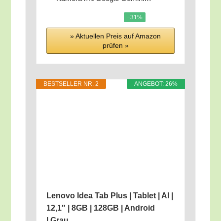
−31%
» Aktu­el­len Preis auf Ama­zon
prü­fen »
BEST­SEL­LER NR. 2
ANGE­BOT: 26%
Leno­vo Idea Tab Plus | Tablet | AI |
12,1″ | 8GB | 128GB | Android
| Grau