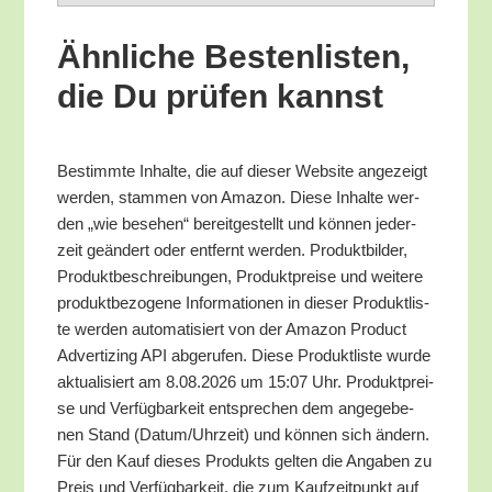
Ähn­li­che Bes­ten­lis­ten,
die Du prü­fen kannst
Bestimm­te Inhal­te, die auf die­ser Web­site ange­zeigt
wer­den, stam­men von Ama­zon. Die­se Inhal­te wer­
den „wie bese­hen“ bereit­ge­stellt und kön­nen jeder­
zeit geän­dert oder ent­fernt wer­den. Pro­dukt­bil­der,
Pro­dukt­be­schrei­bun­gen, Pro­dukt­prei­se und wei­te­re
pro­dukt­be­zo­ge­ne Infor­ma­tio­nen in die­ser Pro­dukt­lis­
te wer­den auto­ma­ti­siert von der Ama­zon Pro­duct
Adver­tiz­ing API abge­ru­fen. Die­se Pro­dukt­lis­te wur­de
aktua­li­siert am 8.08.2026 um 15:07 Uhr. Pro­dukt­prei­
se und Ver­füg­bar­keit ent­spre­chen dem ange­ge­be­
nen Stand (Datum/​Uhrzeit) und kön­nen sich ändern.
Für den Kauf die­ses Pro­dukts gel­ten die Anga­ben zu
Preis und Ver­füg­bar­keit, die zum Kauf­zeit­punkt auf