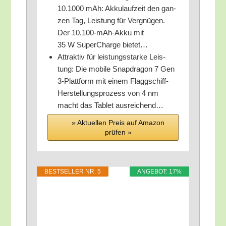
10.1000 mAh: Akku­lauf­zeit den gan­
zen Tag, Leis­tung für Ver­gnü­gen.
Der 10.100-mAh-Akku mit
35 W Super­Char­ge bietet…
Attrak­tiv für leis­tungs­star­ke Leis­
tung: Die mobi­le Snapd­ra­gon 7 Gen
3‑Plattform mit einem Flagg­schiff-
Her­stel­lungs­pro­zess von 4 nm
macht das Tablet ausreichend…
» Aktu­el­len Preis auf Ama­zon
prü­fen »
BEST­SEL­LER NR. 5
ANGE­BOT: 17%