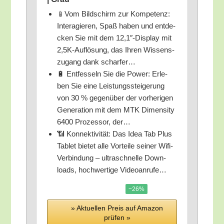
📱Vom Bild­schirm zur Kom­pe­tenz:
Inter­agie­ren, Spaß haben und ent­de­
cken Sie mit dem 12,1″-Display mit
2,5K-Auflösung, das Ihren Wis­sens­
zu­gang dank scharfer…
🔋 Ent­fes­seln Sie die Power: Erle­
ben Sie eine Leis­tungs­stei­ge­rung
von 30 % gegen­über der vor­he­ri­gen
Gene­ra­ti­on mit dem MTK Dimen­si­ty
6400 Pro­zes­sor, der…
📶 Kon­nek­ti­vi­tät: Das Idea Tab Plus
Tablet bie­tet alle Vor­tei­le sei­ner Wifi-
Ver­bin­dung – ultra­schnel­le Down­
loads, hoch­wer­ti­ge Videoanrufe…
−26%
» Aktu­el­len Preis auf Ama­zon
prü­fen »