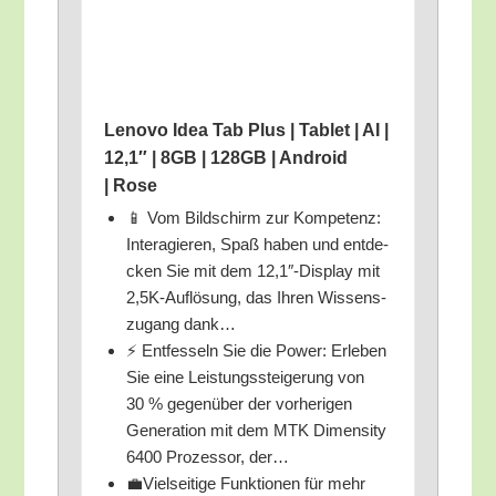
Leno­vo Idea Tab Plus | Tablet | AI |
12,1″ | 8GB | 128GB | Android
| Rose
📱 Vom Bild­schirm zur Kom­pe­tenz:
Inter­agie­ren, Spaß haben und ent­de­
cken Sie mit dem 12,1″-Display mit
2,5K-Auflösung, das Ihren Wis­sens­
zu­gang dank…
⚡ Ent­fes­seln Sie die Power: Erle­ben
Sie eine Leis­tungs­stei­ge­rung von
30 % gegen­über der vor­he­ri­gen
Gene­ra­ti­on mit dem MTK Dimen­si­ty
6400 Pro­zes­sor, der…
💼Viel­sei­ti­ge Funk­tio­nen für mehr