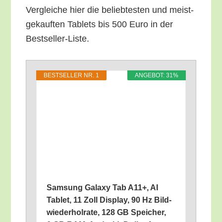
Ver­glei­che hier die belieb­tes­ten und meist­
ge­kauf­ten Tablets bis 500 Euro in der
Bestseller-Liste.
BEST­SEL­LER NR. 1
ANGE­BOT: 31%
Sam­sung Gala­xy Tab A11+, AI
Tablet, 11 Zoll Dis­play, 90 Hz Bild­
wie­der­hol­ra­te, 128 GB Spei­cher,