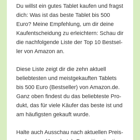
Du willst ein gutes Tablet kau­fen und fragst
dich: Was ist das bes­te Tablet bis 500
Euro? Mei­ne Emp­feh­lung, um dir dei­ne
Kauf­ent­schei­dung zu erleich­tern: Schau dir
die nach­fol­gen­de Lis­te der Top 10 Best­sel­
ler von Ama­zon an.
Die­se Lis­te zeigt dir die zehn aktu­ell
belieb­tes­ten und meist­ge­kauf­ten Tablets
bis 500 Euro (Best­sel­ler) von Amazon.de.
Ganz oben fin­dest du das belieb­tes­te Pro­
dukt, das für vie­le Käu­fer das bes­te ist und
am häu­figs­ten gekauft wurde.
Hal­te auch Aus­schau nach aktu­el­len Preis­