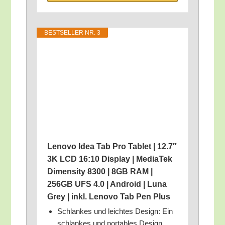
BEST­SEL­LER NR. 3
Leno­vo Idea Tab Pro Tablet | 12.7″
3K LCD 16:10 Dis­play | Media­Tek
Dimen­si­ty 8300 | 8GB RAM |
256GB UFS 4.0 | Android | Luna
Grey | inkl. Leno­vo Tab Pen Plus
Schlan­kes und leich­tes Design: Ein
schlan­kes und por­ta­bles Design,