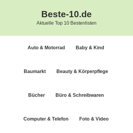
Zur
Zum
Beste-10.de
Hauptnavigation
Inhalt
springen
springen
Aktuelle Top 10 Bestenlisten
Auto & Motorrad
Baby & Kind
Bau­markt
Beau­ty & Körperpflege
Bücher
Büro & Schreibwaren
Com­pu­ter & Telefon
Foto & Video