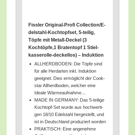
Fiss­ler Ori­gi­nal-Pro­fi Coll­ec­tion­/E­
del­stahl-Koch­topf­set, 5‑teilig,
Töp­fe mit Metall-Deckel (3
Kochtöpfe,1 Bra­ten­topf 1 Stiel­
kas­se­rol­le-deckel­los) – Induktion
ALLHERDBODEN: Die Töp­fe sind
für alle Herd­ar­ten inkl. Induk­ti­on
geeig­net. Dies ermög­licht der Cook­
star All­h­erd­bo­den, wel­cher eine
Idea­le Wärmeaufnahme…
MADE IN GERMANY: Das 5‑teilige
Koch­topf-Set wur­de aus hoch­wer­ti­
gen 18/​10 Edel­stahl her­ge­stellt, und
ist in Deutsch­land pro­du­ziert worden
PRAKTISCH: Eine ange­neh­me