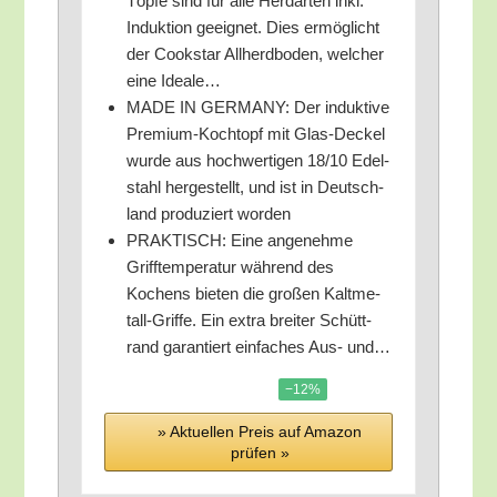
Töp­fe sind für alle Herd­ar­ten inkl.
Induk­ti­on geeig­net. Dies ermög­licht
der Cook­star All­h­erd­bo­den, wel­cher
eine Ideale…
MADE IN GERMANY: Der induk­ti­ve
Pre­mi­um-Koch­topf mit Glas-Deckel
wur­de aus hoch­wer­ti­gen 18/​10 Edel­
stahl her­ge­stellt, und ist in Deutsch­
land pro­du­ziert worden
PRAKTISCH: Eine ange­neh­me
Griff­tem­pe­ra­tur wäh­rend des
Kochens bie­ten die gro­ßen Kalt­me­
tall-Grif­fe. Ein extra brei­ter Schütt­
rand garan­tiert ein­fa­ches Aus- und…
−12%
» Aktu­el­len Preis auf Ama­zon
prü­fen »