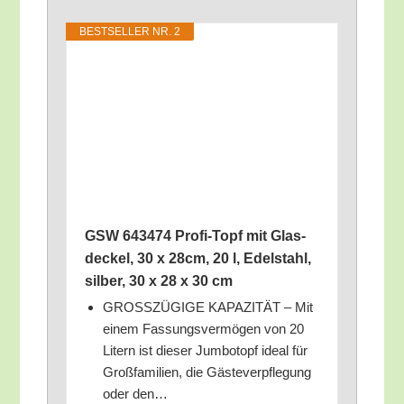
BEST­SEL­LER NR. 2
GSW 643474 Pro­fi-Topf mit Glas­
de­ckel, 30 x 28cm, 20 l, Edel­stahl,
sil­ber, 30 x 28 x 30 cm
GROSSZÜGIGE KAPAZITÄT – Mit
einem Fas­sungs­ver­mö­gen von 20
Litern ist die­ser Jum­bo­topf ide­al für
Groß­fa­mi­li­en, die Gäs­te­ver­pfle­gung
oder den…