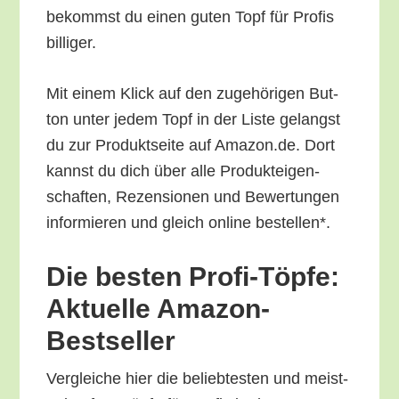
bekommst du einen guten Topf für Pro­fis
billiger.
Mit einem Klick auf den zuge­hö­ri­gen But­
ton unter jedem Topf in der Lis­te gelangst
du zur Pro­dukt­sei­te auf Amazon.de. Dort
kannst du dich über alle Pro­duk­tei­gen­
schaf­ten, Rezen­sio­nen und Bewer­tun­gen
infor­mie­ren und gleich online bestellen*.
Die bes­ten Pro­fi-Töp­fe:
Aktu­el­le Amazon-
Bestseller
Ver­glei­che hier die belieb­tes­ten und meist­