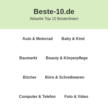
Zur
Zum
Beste-10.de
Hauptnavigation
Inhalt
springen
springen
Aktuelle Top 10 Bestenlisten
Auto & Motorrad
Baby & Kind
Bau­markt
Beau­ty & Körperpflege
Bücher
Büro & Schreibwaren
Com­pu­ter & Telefon
Foto & Video