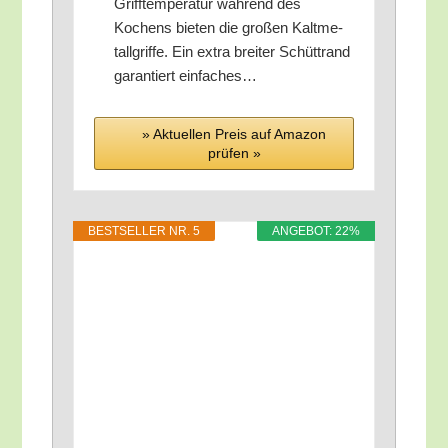
Griff­tem­pe­ra­tur wäh­rend des
Kochens bie­ten die gro­ßen Kalt­me­
tall­grif­fe. Ein extra brei­ter Schütt­rand
garan­tiert einfaches…
» Aktu­el­len Preis auf Ama­zon
prü­fen »
BEST­SEL­LER NR. 5
ANGE­BOT: 22%