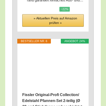
rand garan­tiert ein­fa­ches Aus- und…
−22%
» Aktu­el­len Preis auf Ama­zon
prü­fen »
BEST­SEL­LER NR. 6
ANGE­BOT: 24%
Fiss­ler Ori­gi­nal-Pro­fi Collection/​
Edelstahl Pfan­nen-Set 2‑teilig (Ø