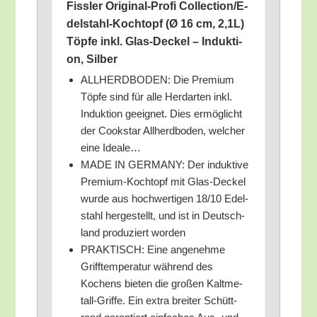
Fiss­ler Ori­gi­nal-Pro­fi Coll­ec­tion­/E­
del­stahl-Koch­topf (Ø 16 cm, 2,1L)
Töp­fe inkl. Glas-Deckel – Induk­ti­
on, Silber
ALLHERDBODEN: Die Pre­mi­um
Töp­fe sind für alle Herd­ar­ten inkl.
Induk­ti­on geeig­net. Dies ermög­licht
der Cook­star All­h­erd­bo­den, wel­cher
eine Ideale…
MADE IN GERMANY: Der induk­ti­ve
Pre­mi­um-Koch­topf mit Glas-Deckel
wur­de aus hoch­wer­ti­gen 18/​10 Edel­
stahl her­ge­stellt, und ist in Deutsch­
land pro­du­ziert worden
PRAKTISCH: Eine ange­neh­me
Griff­tem­pe­ra­tur wäh­rend des
Kochens bie­ten die gro­ßen Kalt­me­
tall-Grif­fe. Ein extra brei­ter Schütt­