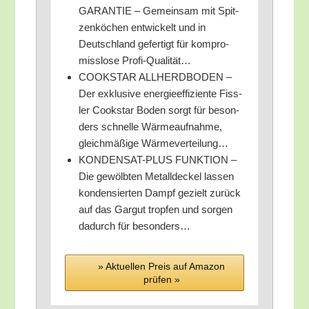
GARANTIE – Gemein­sam mit Spit­
zen­kö­chen ent­wi­ckelt und in
Deutsch­land gefer­tigt für kom­pro­
miss­lo­se Profi-Qualität…
COOKSTAR ALLHERDBODEN –
Der exklu­si­ve ener­gie­ef­fi­zi­en­te Fiss­
ler Cook­star Boden sorgt für beson­
ders schnel­le Wär­me­auf­nah­me,
gleich­mä­ßi­ge Wärmeverteilung…
KONDENSAT-PLUS FUNKTION –
Die gewölb­ten Metall­de­ckel las­sen
kon­den­sier­ten Dampf gezielt zurück
auf das Gar­gut trop­fen und sor­gen
dadurch für besonders…
» Aktu­el­len Preis auf Ama­zon
prü­fen »