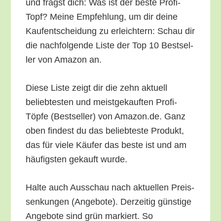
und fragst dich: Was ist der bes­te Pro­fi-
Topf? Mei­ne Emp­feh­lung, um dir dei­ne
Kauf­ent­schei­dung zu erleich­tern: Schau dir
die nach­fol­gen­de Lis­te der Top 10 Best­sel­
ler von Ama­zon an.
Die­se Lis­te zeigt dir die zehn aktu­ell
belieb­tes­ten und meist­ge­kauf­ten Pro­fi-
Töp­fe (Best­sel­ler) von Amazon.de. Ganz
oben fin­dest du das belieb­tes­te Pro­dukt,
das für vie­le Käu­fer das bes­te ist und am
häu­figs­ten gekauft wurde.
Hal­te auch Aus­schau nach aktu­el­len Preis­
sen­kun­gen (Ange­bo­te). Der­zei­tig güns­ti­ge
Ange­bo­te sind grün mar­kiert. So