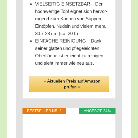
VIELSEITIG EINSETZBAR – Der
hoch­wer­ti­ge Topf eig­net sich her­vor­
ra­gend zum Kochen von Sup­pen,
Ein­töp­fen, Nudeln und vie­lem mehr.
30 x 28 cm (ca. 20 L)
EINFACHE REINIGUNG – Dank
sei­ner glat­ten und pfle­ge­leich­ten
Ober­flä­che ist er leicht zu rei­ni­gen
und sieht immer wie neu aus.
» Aktu­el­len Preis auf Ama­zon
prü­fen »
BEST­SEL­LER NR. 3
ANGE­BOT: 24%