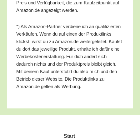
Preis und Ver­füg­bar­keit, die zum Kauf­zeit­punkt auf
Amazon.de ange­zeigt werden.
*) Als Ama­zon-Part­ner ver­die­ne ich an qua­li­fi­zier­ten
Ver­käu­fen. Wenn du auf einen der Pro­dukt­links
klickst, wirst du zu Amazon.de wei­ter­ge­lei­tet. Kaufst
du dort das jewei­li­ge Pro­dukt, erhal­te ich dafür eine
Wer­be­kos­ten­er­stat­tung. Für dich ändert sich
dadurch nichts und der Pro­dukt­preis bleibt gleich.
Mit dei­nem Kauf unter­stützt du also mich und den
Betrieb die­ser Web­site. Die Pro­dukt­links zu
Amazon.de gel­ten als Werbung.
Start