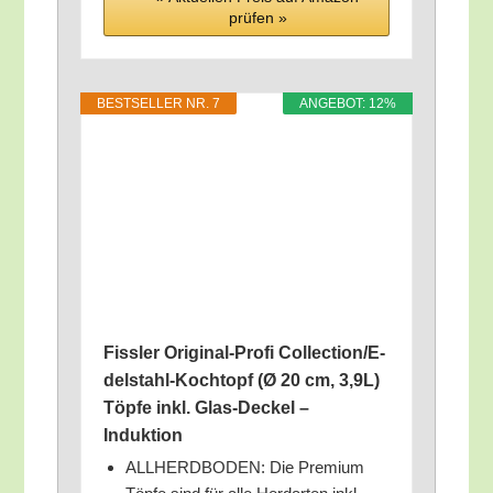
prü­fen »
BEST­SEL­LER NR. 7
ANGE­BOT: 12%
Fiss­ler Ori­gi­nal-Pro­fi Coll­ec­tion­/E­
del­stahl-Koch­topf (Ø 20 cm, 3,9L)
Töp­fe inkl. Glas-Deckel –
Induktion
ALLHERDBODEN: Die Pre­mi­um