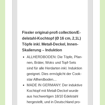
Fiss­ler ori­gi­nal-pro­fi coll­ec­tion­/E­
del­stahl-Koch­topf (Ø 16 cm, 2,1L)
Töp­fe inkl. Metall-Deckel, Innen-
Ska­lie­rung – Induktion
ALLHERDBODEN: Die Töp­fe, Pfan­
nen, Brä­ter, Woks und Topf-Sets
sind für alle Herd­ar­ten inkl. Induk­ti­on
geeig­net. Dies ermög­licht der Cook­
star Allherdboden…
MADE IN GERMANY: Der induk­ti­ve
Koch­topf mit Metall-Deckel wur­de
aus hoch­wer­ti­gen 18/​10 Edel­stahl
her­ge­stellt, und in Deutsch­land pro­