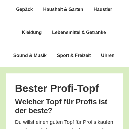
Gepäck
Haus­halt & Garten
Haus­tier
Klei­dung
Lebens­mit­tel & Getränke
Sound & Musik
Sport & Freizeit
Uhren
Bes­ter Profi-Topf
Wel­cher Topf für Pro­fis ist
der beste?
Du willst einen guten Topf für Pro­fis kau­fen