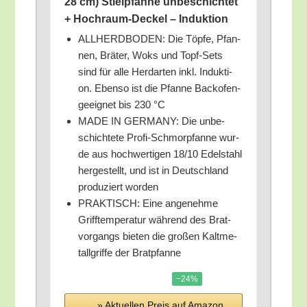
28 cm) Stiel­pfan­ne unbe­schich­tet
+ Hoch­raum-Deckel – Induktion
ALLHERDBODEN: Die Töp­fe, Pfan­
nen, Brä­ter, Woks und Topf-Sets
sind für alle Herd­ar­ten inkl. Induk­ti­
on. Eben­so ist die Pfan­ne Back­ofen-
geeig­net bis 230 °C
MADE IN GERMANY: Die unbe­
schich­te­te Pro­fi-Schmor­pfan­ne wur­
de aus hoch­wer­ti­gen 18/​10 Edel­stahl
her­ge­stellt, und ist in Deutsch­land
pro­du­ziert worden
PRAKTISCH: Eine ange­neh­me
Griff­tem­pe­ra­tur wäh­rend des Brat­
vor­gangs bie­ten die gro­ßen Kalt­me­
tall­grif­fe der Bratpfanne
−24%
» Aktu­el­len Preis auf Ama­zon