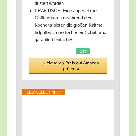
du­ziert worden
PRAKTISCH: Eine ange­neh­me
Griff­tem­pe­ra­tur wäh­rend des
Kochens bie­ten die gro­ßen Kalt­me­
tall­grif­fe. Ein extra brei­ter Schütt­rand
garan­tiert einfaches…
−24%
» Aktu­el­len Preis auf Ama­zon
prü­fen »
BEST­SEL­LER NR. 4