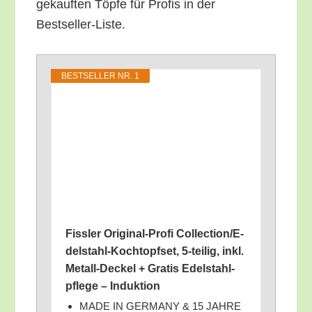
ge­kauf­ten Töp­fe für Pro­fis in der
Bestseller-Liste.
BEST­SEL­LER NR. 1
Fiss­ler Ori­gi­nal-Pro­fi Coll­ec­tion­/E­
del­stahl-Koch­topf­set, 5‑teilig, inkl.
Metall-Deckel + Gra­tis Edel­stahl­
pfle­ge – Induktion
MADE IN GERMANY & 15 JAHRE