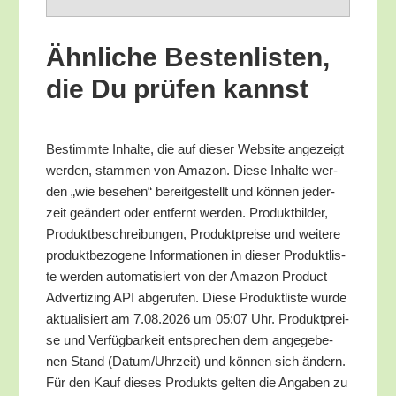
Ähn­li­che Bes­ten­lis­ten,
die Du prü­fen kannst
Bestimm­te Inhal­te, die auf die­ser Web­site ange­zeigt
wer­den, stam­men von Ama­zon. Die­se Inhal­te wer­
den „wie bese­hen“ bereit­ge­stellt und kön­nen jeder­
zeit geän­dert oder ent­fernt wer­den. Pro­dukt­bil­der,
Pro­dukt­be­schrei­bun­gen, Pro­dukt­prei­se und wei­te­re
pro­dukt­be­zo­ge­ne Infor­ma­tio­nen in die­ser Pro­dukt­lis­
te wer­den auto­ma­ti­siert von der Ama­zon Pro­duct
Adver­tiz­ing API abge­ru­fen. Die­se Pro­dukt­lis­te wur­de
aktua­li­siert am 7.08.2026 um 05:07 Uhr. Pro­dukt­prei­
se und Ver­füg­bar­keit ent­spre­chen dem ange­ge­be­
nen Stand (Datum/​Uhrzeit) und kön­nen sich ändern.
Für den Kauf die­ses Pro­dukts gel­ten die Anga­ben zu