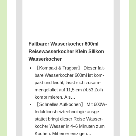
Falt­ba­rer Was­ser­ko­cher 600ml
Rei­se­was­ser­ko­cher Klein Sili­kon
Wasserkocher
【Kom­pakt & Trag­bar】 Die­ser falt­
ba­re Was­ser­ko­cher 600ml ist kom­
pakt und leicht, lässt sich zusam­
men­ge­fal­tet auf 11,5 cm (4,53 Zoll)
kom­pri­mie­ren. Als…
【Schnel­les Auf­ko­chen】 Mit 600W-
Induk­ti­ons­heiz­tech­no­lo­gie aus­ge­
stat­tet bringt die­ser Rei­se Was­ser­
ko­cher Was­ser in 4–6 Minu­ten zum
Kochen. Mit einer einzigen…