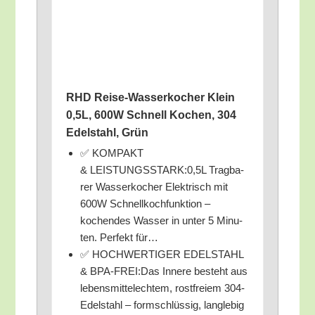
RHD Rei­se-Was­ser­ko­cher Klein
0,5L, 600W Schnell Kochen, 304
Edel­stahl, Grün
✅ KOMPAKT
& LEISTUNGSSTARK:​0,5L Trag­ba­
rer Was­ser­ko­cher Elek­trisch mit
600W Schnell­koch­funk­ti­on –
kochen­des Was­ser in unter 5 Minu­
ten. Per­fekt für…
✅ HOCHWERTIGER EDELSTAHL
& BPA-FREI:​Das Inne­re besteht aus
lebens­mit­tel­ech­tem, rost­frei­em 304-
Edel­stahl – form­schlüs­sig, lang­le­big