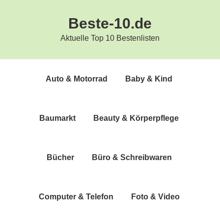
Zur
Zum
Beste-10.de
Hauptnavigation
Inhalt
springen
springen
Aktuelle Top 10 Bestenlisten
Auto & Motorrad
Baby & Kind
Bau­markt
Beau­ty & Körperpflege
Bücher
Büro & Schreibwaren
Com­pu­ter & Telefon
Foto & Video