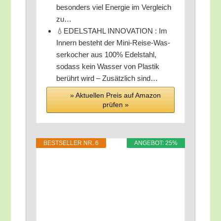
beson­ders viel Ener­gie im Ver­gleich
zu…
💧EDELSTAHL INNOVATION : Im
Innern besteht der Mini-Rei­se-Was­
ser­ko­cher aus 100% Edel­stahl,
sodass kein Was­ser von Plas­tik
berührt wird – Zusätz­lich sind…
» Aktu­el­len Preis auf Ama­zon
prü­fen »
BEST­SEL­LER NR. 6
ANGE­BOT: 25%