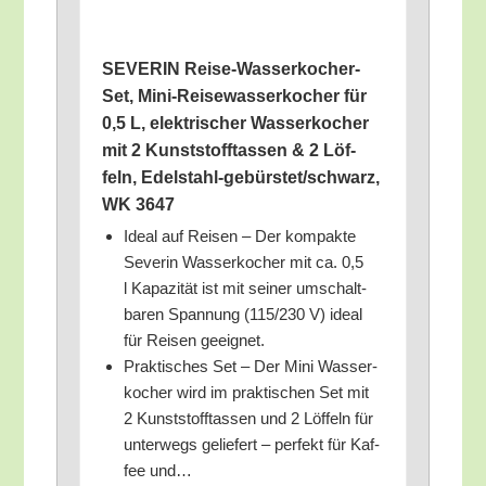
SEVERIN Rei­se-Was­ser­ko­cher-
Set, Mini-Rei­se­was­ser­ko­cher für
0,5 L, elek­tri­scher Was­ser­ko­cher
mit 2 Kunst­stoff­tas­sen & 2 Löf­
feln, Edel­stahl-gebürs­te­t/­schwarz,
WK 3647
Ide­al auf Rei­sen – Der kom­pak­te
Seve­rin Was­ser­ko­cher mit ca. 0,5
l Kapa­zi­tät ist mit sei­ner umschalt­
ba­ren Span­nung (115/​230 V) ide­al
für Rei­sen geeignet.
Prak­ti­sches Set – Der Mini Was­ser­
ko­cher wird im prak­ti­schen Set mit
2 Kunst­stoff­tas­sen und 2 Löf­feln für
unter­wegs gelie­fert – per­fekt für Kaf­
fee und…