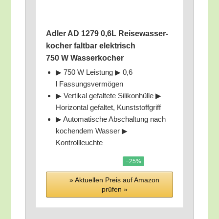
Adler AD 1279 0,6L Rei­se­was­ser­
ko­cher falt­bar elek­trisch
750 W Wasserkocher
▶ 750 W Leis­tung ▶ 0,6
l Fassungsvermögen
▶ Ver­ti­kal gefal­te­te Sili­kon­hül­le ▶
Hori­zon­tal gefal­tet, Kunststoffgriff
▶ Auto­ma­ti­sche Abschal­tung nach
kochen­dem Was­ser ▶
Kontrollleuchte
−25%
» Aktu­el­len Preis auf Ama­zon
prü­fen »