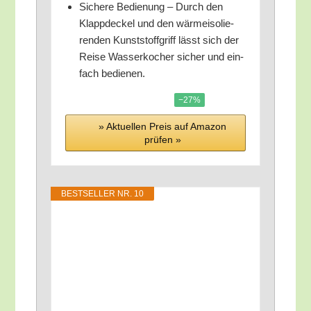
Siche­re Bedie­nung – Durch den
Klapp­de­ckel und den wär­me­iso­lie­
ren­den Kunst­stoff­griff lässt sich der
Rei­se Was­ser­ko­cher sicher und ein­
fach bedienen.
−27%
» Aktu­el­len Preis auf Ama­zon
prü­fen »
BEST­SEL­LER NR. 10