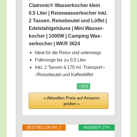
Clatro­nic® Was­ser­ko­cher klein
0,5 Liter | Rei­se­was­ser­ko­cher inkl.
2 Tas­sen, Rei­se­beu­tel und Löf­fel |
Edel­stahl­ge­häu­se | Mini Was­ser­
ko­cher | 1000W | Cam­ping Was­
ser­ko­cher | WKR 3624
Ide­al für die Rei­se und unterwegs
Füll­men­ge bis zu 0,5 Liter
Inkl. 2 Tas­sen à 170 ml, Trans­port¬
-/​Reisebeutel und Kaffeelöffel
−32%
» Aktu­el­len Preis auf Ama­zon
prü­fen »
BEST­SEL­LER NR. 2
ANGE­BOT: 27%