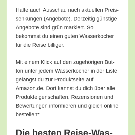
Hal­te auch Aus­schau nach aktu­el­len Preis­
sen­kun­gen (Ange­bo­te). Der­zei­tig güns­ti­ge
Ange­bo­te sind grün mar­kiert. So
bekommst du einen guten Was­ser­ko­cher
für die Rei­se billiger.
Mit einem Klick auf den zuge­hö­ri­gen But­
ton unter jedem Was­ser­ko­cher in der Lis­te
gelangst du zur Pro­dukt­sei­te auf
Amazon.de. Dort kannst du dich über alle
Pro­duk­tei­gen­schaf­ten, Rezen­sio­nen und
Bewer­tun­gen infor­mie­ren und gleich online
bestellen*.
Die bes­ten Rei­se-Was­