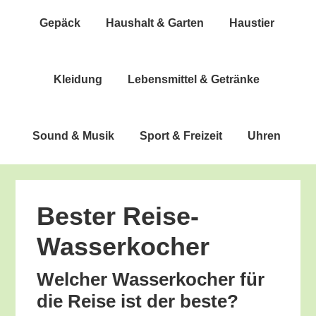
Gepäck
Haus­halt & Garten
Haus­tier
Klei­dung
Lebens­mit­tel & Getränke
Sound & Musik
Sport & Freizeit
Uhren
Bes­ter Reise-
Wasserkocher
Wel­cher Was­ser­ko­cher für
die Rei­se ist der beste?