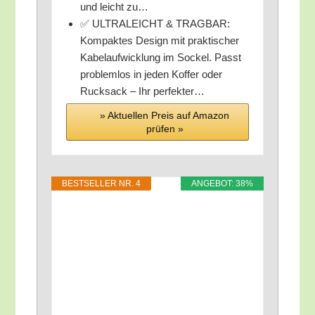
und leicht zu…
✅ ULTRALEICHT & TRAGBAR:​
Kom­pak­tes Design mit prak­ti­scher
Kabel­auf­wick­lung im Sockel. Passt
pro­blem­los in jeden Kof­fer oder
Ruck­sack – Ihr perfekter…
» Aktu­el­len Preis auf Ama­zon
prü­fen »
BEST­SEL­LER NR. 4
ANGE­BOT: 38%