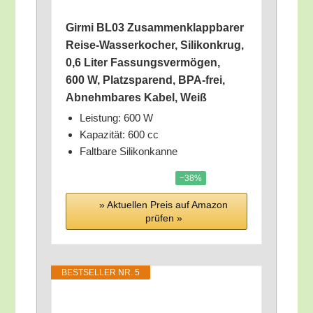
Gir­mi BL03 Zusam­men­klapp­ba­rer
Rei­se-Was­ser­ko­cher, Sili­kon­krug,
0,6 Liter Fas­sungs­ver­mö­gen,
600 W, Platz­spa­rend, BPA-frei,
Abnehm­ba­res Kabel, Weiß
Leis­tung: 600 W
Kapa­zi­tät: 600 cc
Falt­ba­re Silikonkanne
−38%
» Aktu­el­len Preis auf Ama­zon
prü­fen »
BEST­SEL­LER NR. 5