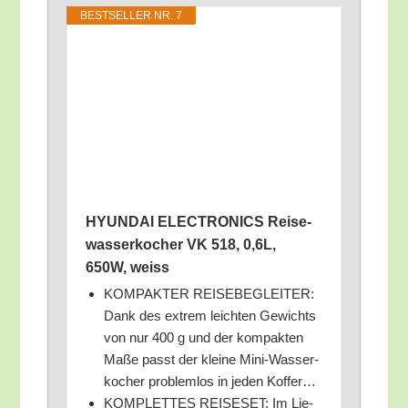
BEST­SEL­LER NR. 7
HYUNDAI ELECTRONICS Rei­se­
was­ser­ko­cher VK 518, 0,6L,
650W, weiss
KOMPAKTER REISEBEGLEITER:
Dank des extrem leich­ten Gewichts
von nur 400 g und der kom­pak­ten
Maße passt der klei­ne Mini-Was­ser­
ko­cher pro­blem­los in jeden Koffer…
KOMPLETTES REISESET: Im Lie­