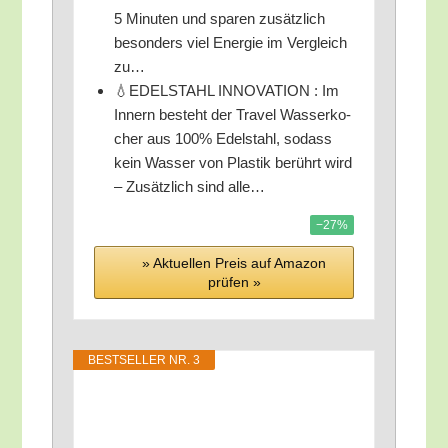
5 Minu­ten und spa­ren zusätz­lich
beson­ders viel Ener­gie im Ver­gleich
zu…
💧EDELSTAHL INNOVATION : Im
Innern besteht der Tra­vel Was­ser­ko­
cher aus 100% Edel­stahl, sodass
kein Was­ser von Plas­tik berührt wird
– Zusätz­lich sind alle…
−27%
» Aktu­el­len Preis auf Ama­zon
prü­fen »
BEST­SEL­LER NR. 3