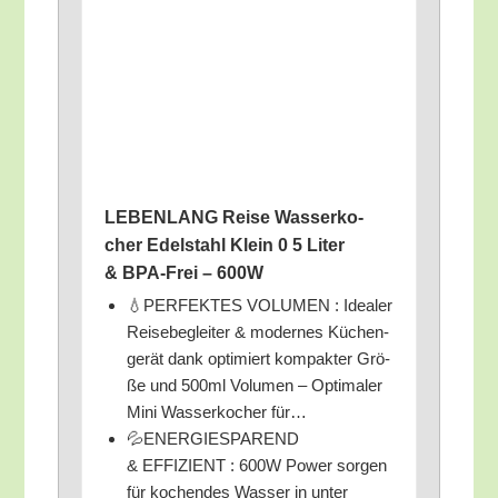
LEBENLANG Rei­se Was­ser­ko­
cher Edel­stahl Klein 0 5 Liter
& BPA-Frei – 600W
💧PERFEKTES VOLUMEN : Idea­ler
Rei­se­be­glei­ter & moder­nes Küchen­
ge­rät dank opti­miert kom­pak­ter Grö­
ße und 500ml Volu­men – Opti­ma­ler
Mini Was­ser­ko­cher für…
💦ENERGIESPAREND
& EFFIZIENT : 600W Power sor­gen
für kochen­des Was­ser in unter