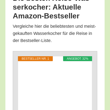
ser­ko­cher: Aktu­el­le
Amazon-Bestseller
Ver­glei­che hier die belieb­tes­ten und meist­
ge­kauf­ten Was­ser­ko­cher für die Rei­se in
der Bestseller-Liste.
BEST­SEL­LER NR. 1
ANGE­BOT: 32%