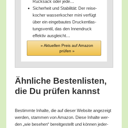
Ruck­sack oder jede…
Sicher­heit und Sta­bi­li­tät: Der rei­se­
ko­cher was­ser­ko­cher mini ver­fügt
über ein ein­ge­bau­tes Druck­ent­las­
tungs­ven­til, das den Innen­druck
effek­tiv ausgleicht…
» Aktu­el­len Preis auf Ama­zon
prü­fen »
Ähn­li­che Bes­ten­lis­ten,
die Du prü­fen kannst
Bestimm­te Inhal­te, die auf die­ser Web­site ange­zeigt
wer­den, stam­men von Ama­zon. Die­se Inhal­te wer­
den „wie bese­hen“ bereit­ge­stellt und kön­nen jeder­