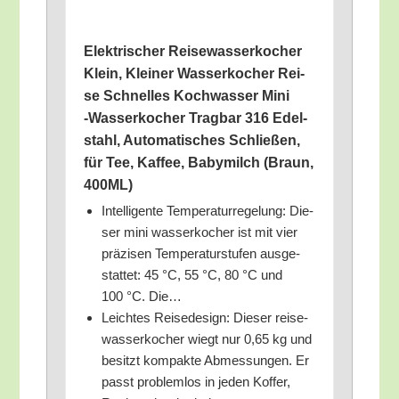
Elek­tri­scher Rei­se­was­ser­ko­cher
Klein, Klei­ner Was­ser­ko­cher Rei­
se Schnel­les Koch­was­ser Mini
‑Was­ser­ko­cher Trag­bar 316 Edel­
stahl, Auto­ma­ti­sches Schlie­ßen,
für Tee, Kaf­fee, Baby­milch (Braun,
400ML)
Intel­li­gen­te Tem­pe­ra­tur­re­ge­lung: Die­
ser mini was­ser­ko­cher ist mit vier
prä­zi­sen Tem­pe­ra­tur­stu­fen aus­ge­
stat­tet: 45 °C, 55 °C, 80 °C und
100 °C. Die…
Leich­tes Rei­se­de­sign: Die­ser rei­se­
was­ser­ko­cher wiegt nur 0,65 kg und
besitzt kom­pak­te Abmes­sun­gen. Er
passt pro­blem­los in jeden Kof­fer,