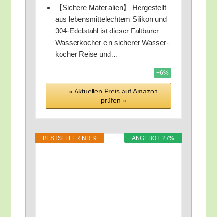
【Siche­re Mate­ria­li­en】 Her­ge­stellt
aus lebens­mit­tel­ech­tem Sili­kon und
304-Edel­stahl ist die­ser Falt­ba­rer
Was­ser­ko­cher ein siche­rer Was­ser­
ko­cher Rei­se und…
−6%
» Aktu­el­len Preis auf Ama­zon
prü­fen »
BEST­SEL­LER NR. 9
ANGE­BOT: 27%