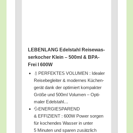
LEBENLANG Edel­stahl Rei­se­was­
ser­ko­cher Klein – 500ml & BPA-
Frei I 600W
💧PERFEKTES VOLUMEN : Idea­ler
Rei­se­be­glei­ter & moder­nes Küchen­
ge­rät dank der opti­miert kom­pak­ter
Grö­ße und 500ml Volu­men – Opti­
ma­ler Edelstahl…
💦ENERGIESPAREND
& EFFIZIENT : 600W Power sor­gen
für kochen­des Was­ser in unter
5 Minu­ten und spa­ren zusätz­lich