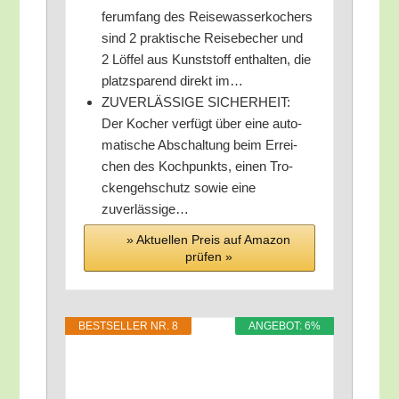
fer­um­fang des Rei­se­was­ser­ko­chers
sind 2 prak­ti­sche Rei­se­be­cher und
2 Löf­fel aus Kunst­stoff ent­hal­ten, die
platz­spa­rend direkt im…
ZUVERLÄSSIGE SICHERHEIT:
Der Kocher ver­fügt über eine auto­
ma­ti­sche Abschal­tung beim Errei­
chen des Koch­punkts, einen Tro­
cken­geh­schutz sowie eine
zuverlässige…
» Aktu­el­len Preis auf Ama­zon
prü­fen »
BEST­SEL­LER NR. 8
ANGE­BOT: 6%