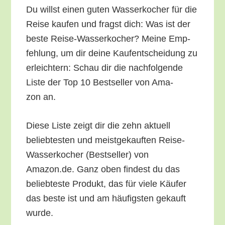
Du willst einen guten Was­ser­ko­cher für die
Rei­se kau­fen und fragst dich: Was ist der
bes­te Rei­se-Was­ser­ko­cher? Mei­ne Emp­
feh­lung, um dir dei­ne Kauf­ent­schei­dung zu
erleich­tern: Schau dir die nach­fol­gen­de
Lis­te der Top 10 Best­sel­ler von Ama­
zon an.
Die­se Lis­te zeigt dir die zehn aktu­ell
belieb­tes­ten und meist­ge­kauf­ten Rei­se-
Was­ser­ko­cher (Best­sel­ler) von
Amazon.de. Ganz oben fin­dest du das
belieb­tes­te Pro­dukt, das für vie­le Käu­fer
das bes­te ist und am häu­figs­ten gekauft
wurde.