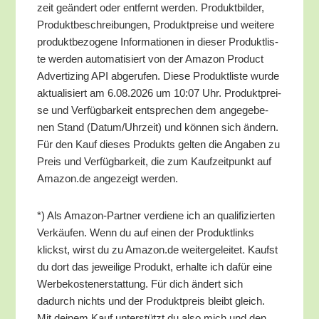
zeit geän­dert oder ent­fernt wer­den. Pro­dukt­bil­der,
Pro­dukt­be­schrei­bun­gen, Pro­dukt­prei­se und wei­te­re
pro­dukt­be­zo­ge­ne Infor­ma­tio­nen in die­ser Pro­dukt­lis­
te wer­den auto­ma­ti­siert von der Ama­zon Pro­duct
Adver­tiz­ing API abge­ru­fen. Die­se Pro­dukt­lis­te wur­de
aktua­li­siert am 6.08.2026 um 10:07 Uhr. Pro­dukt­prei­
se und Ver­füg­bar­keit ent­spre­chen dem ange­ge­be­
nen Stand (Datum/​Uhrzeit) und kön­nen sich ändern.
Für den Kauf die­ses Pro­dukts gel­ten die Anga­ben zu
Preis und Ver­füg­bar­keit, die zum Kauf­zeit­punkt auf
Amazon.de ange­zeigt werden.
*) Als Ama­zon-Part­ner ver­die­ne ich an qua­li­fi­zier­ten
Ver­käu­fen. Wenn du auf einen der Pro­dukt­links
klickst, wirst du zu Amazon.de wei­ter­ge­lei­tet. Kaufst
du dort das jewei­li­ge Pro­dukt, erhal­te ich dafür eine
Wer­be­kos­ten­er­stat­tung. Für dich ändert sich
dadurch nichts und der Pro­dukt­preis bleibt gleich.
Mit dei­nem Kauf unter­stützt du also mich und den