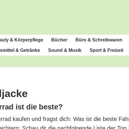
u­ty & Körperpflege
Bücher
Büro & Schreibwaren
­mit­tel & Getränke
Sound & Musik
Sport & Freizeit
djacke
­rad ist die beste?
r­rad kau­fen und fragst dich: Was ist die bes­te Fah
eich­tern: Schau dir die nach­fol­gen­de Lis­te der Top