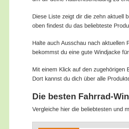
Die­se Lis­te zeigt dir die zehn aktu­el
oben fin­dest du das belieb­tes­te Pro­d
Hal­te auch Aus­schau nach aktu­el­len Pr
bekommst du eine gute Wind­ja­cke fürs 
Mit einem Klick auf den zuge­hö­ri­gen B
Dort kannst du dich über alle Pro­duk­te
Die bes­ten Fahr­rad-Win
Ver­glei­che hier die belieb­tes­ten und 