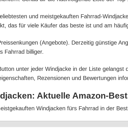
l belieb­tes­ten und meist­ge­kauf­ten Fahr­rad-Wind­ja
ukt, das für vie­le Käu­fer das bes­te ist und am häu­f
eis­sen­kun­gen (Ange­bo­te). Der­zei­tig güns­ti­ge An
Fahr­rad billiger.
ut­ton unter jeder Wind­ja­cke in der Lis­te gelangst
i­gen­schaf­ten, Rezen­sio­nen und Bewer­tun­gen info
d­ja­cken: Aktu­el­le Amazon-Best
meist­ge­kauf­ten Wind­ja­cken fürs Fahr­rad in der Best