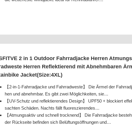
SFITVE 2 in 1 Out­door Fahr­rad­ja­cke Her­ren Atmung
rad­wes­te Her­ren Reflek­tie­rend mit Abnehm­ba­ren Ä
tain­bike Jacket(Size:4XL)
【2‑in-1-Fahr­rad­ja­cke und Fahr­rad­wes­te】 Die Ärmel der Fahr­rad­
hen und abnehm­bar. Es gibt zwei Mög­lich­kei­ten, sie…
【UV-Schutz und reflek­tie­ren­des Design】 UPF50 + blo­ckiert effek­tiv 
sach­ten Schä­den. Nachts fällt fluoreszierendes…
【Atmungs­ak­tiv und schnell trock­nend】 Die Fahr­rad­ja­cke besteht a
der Rück­sei­te befin­den sich Belüf­tungs­öff­nun­gen und…