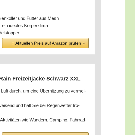
Rücken­kol­ler und Fut­ter aus Mesh
ür ein idea­les Körperklima
rdelstopper
» Aktu­el­len Preis auf Ama­zon prü­fen »
ain Frei­zeit­ja­cke Schwarz XXL
t Luft durch, um eine Über­hit­zung zu ver­mei­
ei­send und hält Sie bei Regen­wet­ter tro­
en Akti­vi­tä­ten wie Wan­dern, Cam­ping, Fahr­rad­