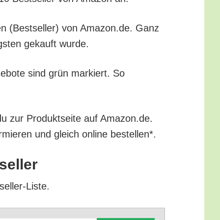
­cken (Best­sel­ler) von Amazon.de. Ganz
igs­ten gekauft wurde.
ge­bo­te sind grün mar­kiert. So
 du zur Pro­dukt­sei­te auf Amazon.de.
r­mie­ren und gleich online bestellen*.
seller
seller-Liste.