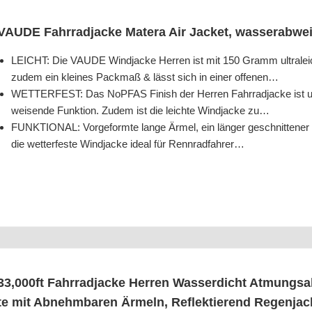
VAUDE Fahr­rad­ja­cke Mate­ra Air Jacket, was­ser­ab­w
LEICHT: Die VAUDE Wind­ja­cke Her­ren ist mit 150 Gramm ultra­leicht
zudem ein klei­nes Pack­maß & lässt sich in einer offenen…
WETTERFEST: Das NoPF­AS Finish der Her­ren Fahr­rad­ja­cke ist un
wei­sen­de Funk­ti­on. Zudem ist die leich­te Wind­ja­cke zu…
FUNKTIONAL: Vor­ge­form­te lan­ge Ärmel, ein län­ger geschnit­te­n
die wet­ter­fes­te Wind­ja­cke ide­al für Rennradfahrer…
33,000ft Fahr­rad­ja­cke Her­ren Was­ser­dicht Atmungs­
te mit Abnehm­ba­ren Ärmeln, Reflek­tie­rend Regen­ja­ck