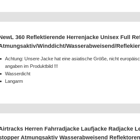
NewL 360 Reflek­tie­ren­de Her­ren­ja­cke Uni­sex Full Ref
Atmungsaktiv/​Winddicht/​Wasserabweisend/​Reflekie
Ach­tung: Unse­re Jacke hat eine asia­ti­sche Grö­ße, nicht euro­päi­sc
an­ga­ben im Produktbild !!!
Was­ser­dicht
Lang­arm
Air­tracks Her­ren Fahr­rad­ja­cke Lauf­ja­cke Rad­ja­cke 
stop­per Atmungs­ak­tiv Was­ser­ab­wei­send Reflek­to­