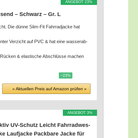
ANGE­BOT: 23%
ei­send – Schwarz – Gr. L
. Die dün­ne Slim-Fit Fahr­rad­ja­cke hat
ter Ver­zicht auf PVC & hat eine was­ser­ab­
er Rücken & elas­ti­sche Abschlüs­se machen
−23%
» Aktu­el­len Preis auf Ama­zon prü­fen »
ANGE­BOT: 3%
ak­tiv UV-Schutz Leicht Fahr­rad­wes­
e Lauf­ja­cke Pack­ba­re Jacke für