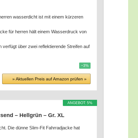
 was­ser­dicht ist mit einem kür­ze­ren
 für her­ren hält einem Was­ser­druck von
r­fügt über zwei reflek­tie­ren­de Strei­fen auf
−3%
» Aktu­el­len Preis auf Ama­zon prü­fen »
ANGE­BOT: 5%
i­send – Hell­grün – Gr. XL
. Die dün­ne Slim-Fit Fahr­rad­ja­cke hat