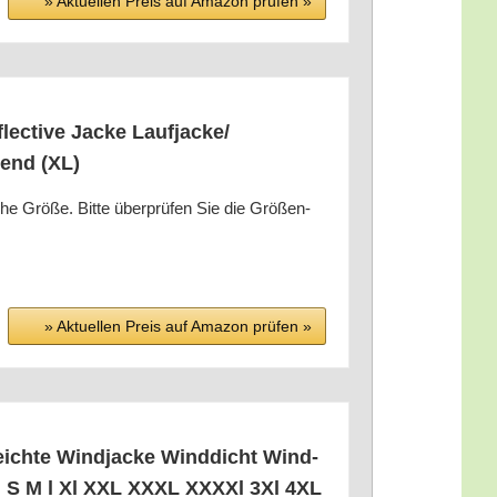
» Aktu­el­len Preis auf Ama­zon prü­fen »
lec­ti­ve Jacke Laufjacke/​
rend (XL)
he Grö­ße. Bit­te über­prü­fen Sie die Grö­ßen­
» Aktu­el­len Preis auf Ama­zon prü­fen »
Leich­te Wind­ja­cke Wind­dicht Wind­
ren S M l Xl XXL XXXL XXXXl 3Xl 4XL