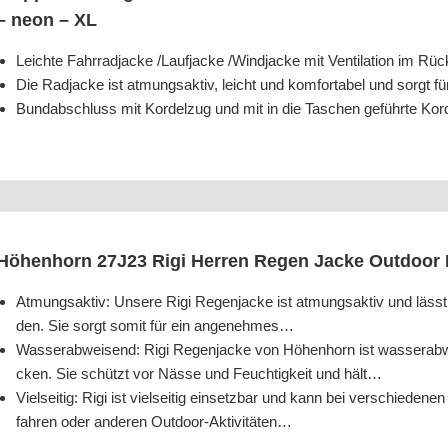
– neon – XL
Leich­te Fahr­rad­ja­cke /​Lauf­ja­cke /​Wind­ja­cke mit Ven­ti­la­ti­on im 
Die Rad­ja­cke ist atmungs­ak­tiv, leicht und kom­for­ta­bel und sorgt f
Bund­ab­schluss mit Kor­del­zug und mit in die Taschen geführ­te Ko
Höhen­horn 27J23 Rigi Her­ren Regen Jacke Out­door R
Atmungs­ak­tiv: Unse­re Rigi Regen­ja­cke ist atmungs­ak­tiv und läss
den. Sie sorgt somit für ein angenehmes…
Was­ser­ab­wei­send: Rigi Regen­ja­cke von Höhen­horn ist was­ser­ab­w
cken. Sie schützt vor Näs­se und Feuch­tig­keit und hält…
Viel­sei­tig: Rigi ist viel­sei­tig ein­setz­bar und kann bei ver­schie­de­n
fah­ren oder ande­ren Outdoor-Aktivitäten…