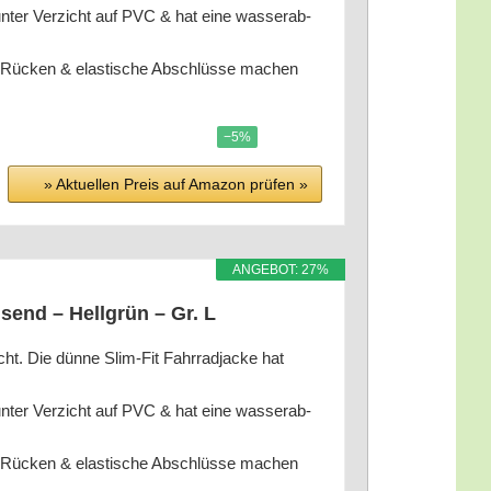
ter Ver­zicht auf PVC & hat eine was­ser­ab­
er Rücken & elas­ti­sche Abschlüs­se machen
−5%
» Aktu­el­len Preis auf Ama­zon prü­fen »
ANGE­BOT: 27%
i­send – Hell­grün – Gr. L
. Die dün­ne Slim-Fit Fahr­rad­ja­cke hat
ter Ver­zicht auf PVC & hat eine was­ser­ab­
er Rücken & elas­ti­sche Abschlüs­se machen