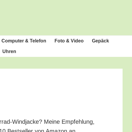
Com­pu­ter & Telefon
Foto & Video
Gepäck
Uhren
r­rad-Wind­ja­cke? Mei­ne Emp­feh­lung,
 10 Best­sel­ler von Ama­zon an.