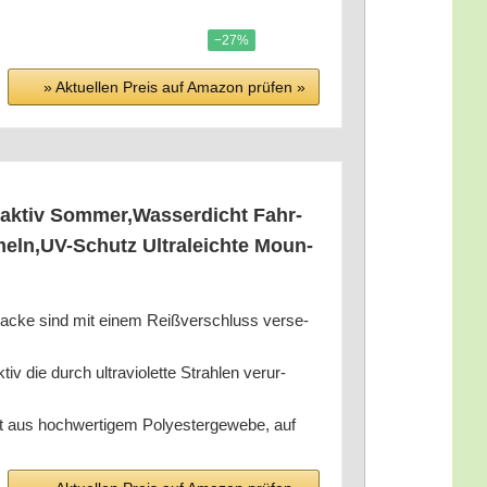
−27%
» Aktu­el­len Preis auf Ama­zon prü­fen »
s­ak­tiv Sommer,Wasserdicht Fahr­
rmeln,UV-Schutz Ultra­leich­te Moun­
ja­cke sind mit einem Reiß­ver­schluss ver­se­
die durch ultra­vio­let­te Strah­len ver­ur­
us hoch­wer­ti­gem Poly­es­ter­ge­we­be, auf