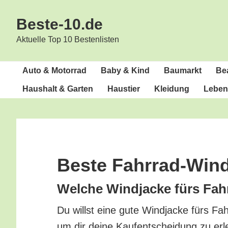
Zur
Zum
Beste-10.de
Hauptnavigation
Inhalt
springen
springen
Aktuelle Top 10 Bestenlisten
Auto & Motorrad
Baby & Kind
Bau­markt
Bea
Haus­halt & Garten
Haus­tier
Klei­dung
Lebens
Bes­te Fahrrad-Win
Wel­che Wind­ja­cke fürs Fahr
Du willst eine gute Wind­ja­cke fürs Fah
um dir dei­ne Kauf­ent­schei­dung zu erl