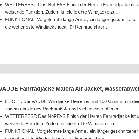
WETTERFEST: Das NoPF­AS Finish der Her­ren Fahr­rad­ja­cke ist un
wei­sen­de Funk­ti­on. Zudem ist die leich­te Wind­ja­cke zu…
FUNKTIONAL: Vor­ge­form­te lan­ge Ärmel, ein län­ger geschnit­te­n
die wet­ter­fes­te Wind­ja­cke ide­al für Rennradfahrer…
VAUDE Fahr­rad­ja­cke Mate­ra Air Jacket, was­ser­ab­we
LEICHT: Die VAUDE Wind­ja­cke Her­ren ist mit 150 Gramm ultra­leicht
zudem ein klei­nes Pack­maß & lässt sich in einer offenen…
WETTERFEST: Das NoPF­AS Finish der Her­ren Fahr­rad­ja­cke ist un
wei­sen­de Funk­ti­on. Zudem ist die leich­te Wind­ja­cke zu…
FUNKTIONAL: Vor­ge­form­te lan­ge Ärmel, ein län­ger geschnit­te­n
die wet­ter­fes­te Wind­ja­cke ide­al für Rennradfahrer…