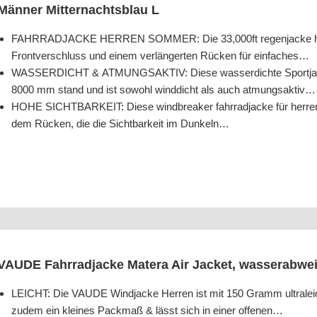
Män­ner Mit­ter­nachts­blau L
FAHRRADJACKE HERREN SOMMER: Die 33,000ft regen­ja­cke her­ren
Front­ver­schluss und einem ver­län­ger­ten Rücken für einfaches…
WASSERDICHT & ATMUNGSAKTIV: Die­se was­ser­dich­te Sport­ja­cke
8000 mm stand und ist sowohl wind­dicht als auch atmungsaktiv…
HOHE SICHTBARKEIT: Die­se wind­brea­k­er fahr­rad­ja­cke für her­ren ve
dem Rücken, die die Sicht­bar­keit im Dunkeln…
VAUDE Fahr­rad­ja­cke Mate­ra Air Jacket, was­ser­ab­we
LEICHT: Die VAUDE Wind­ja­cke Her­ren ist mit 150 Gramm ultra­leicht
zudem ein klei­nes Pack­maß & lässt sich in einer offenen…