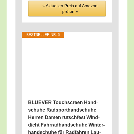
» Aktu­el­len Preis auf Ama­zon
prü­fen »
BEST­SEL­LER NR. 6
BLUEVER Touch­screen Hand­
schu­he Rad­sport­hand­schu­he
Her­ren Damen rutsch­fest Wind­
dicht Fahr­rad­hand­schu­he Win­ter­
hand­schu­he für Rad­fah­ren Lau­