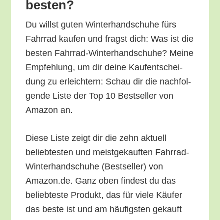
besten?
Du willst guten Win­ter­hand­schu­he fürs
Fahr­rad kau­fen und fragst dich: Was ist die
bes­ten Fahr­rad-Win­ter­hand­schu­he? Mei­ne
Emp­feh­lung, um dir dei­ne Kauf­ent­schei­
dung zu erleich­tern: Schau dir die nach­fol­
gen­de Lis­te der Top 10 Best­sel­ler von
Ama­zon an.
Die­se Lis­te zeigt dir die zehn aktu­ell
belieb­tes­ten und meist­ge­kauf­ten Fahr­rad-
Win­ter­hand­schu­he (Best­sel­ler) von
Amazon.de. Ganz oben fin­dest du das
belieb­tes­te Pro­dukt, das für vie­le Käu­fer
das bes­te ist und am häu­figs­ten gekauft