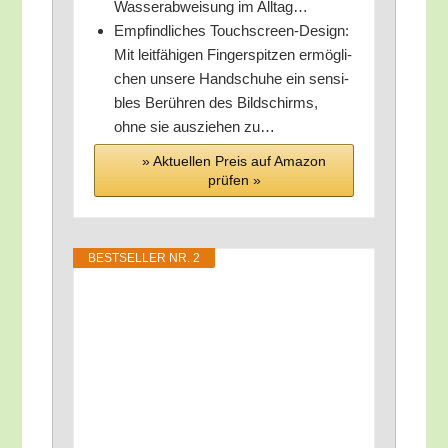
Was­ser­ab­wei­sung im Alltag…
Emp­find­li­ches Touch­screen-Design:
Mit leit­fä­hi­gen Fin­ger­spit­zen ermög­li­
chen unse­re Hand­schu­he ein sen­si­
bles Berüh­ren des Bild­schirms,
ohne sie aus­zie­hen zu…
» Aktu­el­len Preis auf Ama­zon
prü­fen »
BEST­SEL­LER NR. 2