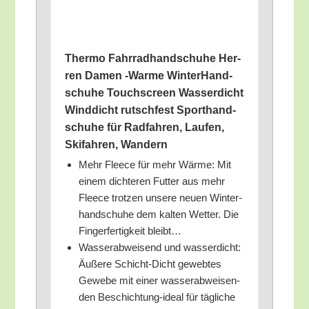
Ther­mo Fahr­rad­hand­schu­he Her­
ren Damen ‑War­me Win­ter­Hand­
schu­he Touch­screen Was­ser­dicht
Wind­dicht rutsch­fest Sport­hand­
schu­he für Rad­fah­ren, Lau­fen,
Ski­fah­ren, Wandern
Mehr Fleece für mehr Wär­me: Mit
einem dich­te­ren Fut­ter aus mehr
Fleece trot­zen unse­re neu­en Win­ter­
hand­schu­he dem kal­ten Wet­ter. Die
Fin­ger­fer­tig­keit bleibt…
Was­ser­ab­wei­send und was­ser­dicht:
Äuße­re Schicht-Dicht geweb­tes
Gewe­be mit einer was­ser­ab­wei­sen­
den Beschich­tung-ide­al für täg­li­che