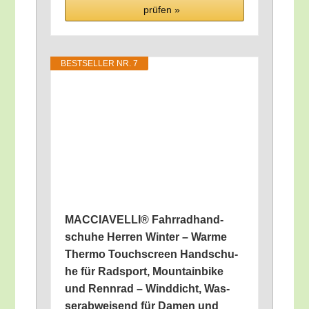
prü­fen »
BEST­SEL­LER NR. 7
MACCIAVELLI® Fahr­rad­hand­
schu­he Her­ren Win­ter – War­me
Ther­mo Touch­screen Hand­schu­
he für Rad­sport, Moun­tain­bike
und Renn­rad – Wind­dicht, Was­
ser­ab­wei­send für Damen und