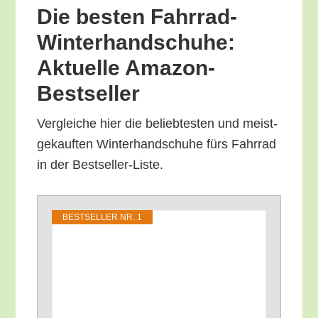
Die bes­ten Fahr­rad-
Win­ter­hand­schu­he:
Aktu­el­le Amazon-
Bestseller
Ver­glei­che hier die belieb­tes­ten und meist­
ge­kauf­ten Win­ter­hand­schu­he fürs Fahr­rad
in der Bestseller-Liste.
BEST­SEL­LER NR. 1