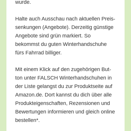
wurde.
Hal­te auch Aus­schau nach aktu­el­len Preis­
sen­kun­gen (Ange­bo­te). Der­zei­tig güns­ti­ge
Ange­bo­te sind grün mar­kiert. So
bekommst du guten Win­ter­hand­schu­he
fürs Fahr­rad billiger.
Mit einem Klick auf den zuge­hö­ri­gen But­
ton unter FALSCH Win­ter­hand­schu­hen in
der Lis­te gelangst du zur Pro­dukt­sei­te auf
Amazon.de. Dort kannst du dich über alle
Pro­duk­tei­gen­schaf­ten, Rezen­sio­nen und
Bewer­tun­gen infor­mie­ren und gleich online
bestellen*.