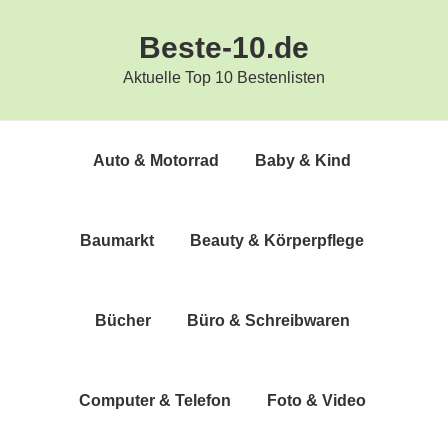
Zur
Zum
Beste-10.de
Hauptnavigation
Inhalt
springen
springen
Aktuelle Top 10 Bestenlisten
Auto & Motorrad
Baby & Kind
Bau­markt
Beau­ty & Körperpflege
Bücher
Büro & Schreibwaren
Com­pu­ter & Telefon
Foto & Video