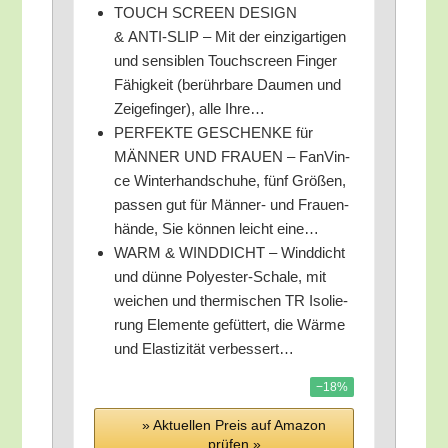
TOUCH SCREEN DESIGN
& ANTI-SLIP – Mit der ein­zig­ar­ti­gen
und sen­si­blen Touch­screen Fin­ger
Fähig­keit (berühr­ba­re Dau­men und
Zei­ge­fin­ger), alle Ihre…
PERFEKTE GESCHENKE für
MÄNNER UND FRAUEN – Fan­Vin­
ce Win­ter­hand­schu­he, fünf Grö­ßen,
pas­sen gut für Män­ner- und Frau­en­
hän­de, Sie kön­nen leicht eine…
WARM & WINDDICHT – Wind­dicht
und dün­ne Poly­es­ter-Scha­le, mit
wei­chen und ther­mi­schen TR Iso­lie­
rung Ele­men­te gefüt­tert, die Wär­me
und Elas­ti­zi­tät verbessert…
−18%
» Aktu­el­len Preis auf Ama­zon
prü­fen »