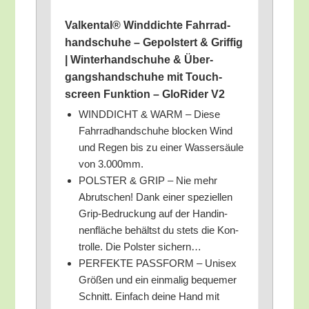
Val­ken­tal® Wind­dich­te Fahr­rad­
hand­schu­he – Gepols­tert & Grif­fig
| Win­ter­hand­schu­he & Über­
gangs­hand­schu­he mit Touch­
screen Funk­ti­on – Glo­Ri­der V2
WINDDICHT & WARM – Die­se
Fahr­rad­hand­schu­he blo­cken Wind
und Regen bis zu einer Was­ser­säu­le
von 3.000mm.
POLSTER & GRIP – Nie mehr
Abrut­schen! Dank einer spe­zi­el­len
Grip-Bedruckung auf der Han­din­
nen­flä­che behältst du stets die Kon­
trol­le. Die Pols­ter sichern…
PERFEKTE PASSFORM – Uni­sex
Grö­ßen und ein ein­ma­lig beque­mer
Schnitt. Ein­fach dei­ne Hand mit