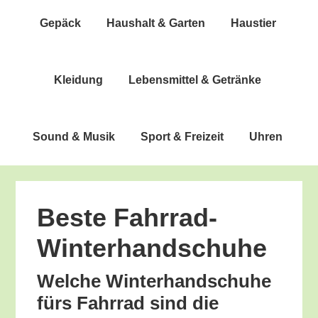
Gepäck
Haus­halt & Garten
Haus­tier
Klei­dung
Lebens­mit­tel & Getränke
Sound & Musik
Sport & Freizeit
Uhren
Bes­te Fahrrad-
Winterhandschuhe
Wel­che Win­ter­hand­schu­he
fürs Fahr­rad sind die