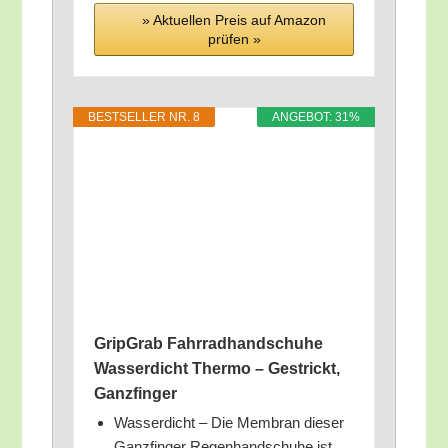
» Aktu­el­len Preis auf Ama­zon
prü­fen »
BEST­SEL­LER NR. 8
ANGE­BOT: 31%
Grip­Grab Fahr­rad­hand­schu­he
Was­ser­dicht Ther­mo – Gestrickt,
Ganzfinger
Was­ser­dicht – Die Mem­bran die­ser
Ganz­fin­ger Regen­hand­schu­he ist