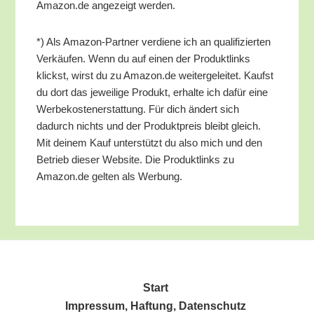
Amazon.de ange­zeigt werden.
*) Als Ama­zon-Part­ner ver­die­ne ich an qua­li­fi­zier­ten
Ver­käu­fen. Wenn du auf einen der Pro­dukt­links
klickst, wirst du zu Amazon.de wei­ter­ge­lei­tet. Kaufst
du dort das jewei­li­ge Pro­dukt, erhal­te ich dafür eine
Wer­be­kos­ten­er­stat­tung. Für dich ändert sich
dadurch nichts und der Pro­dukt­preis bleibt gleich.
Mit dei­nem Kauf unter­stützt du also mich und den
Betrieb die­ser Web­site. Die Pro­dukt­links zu
Amazon.de gel­ten als Werbung.
Start
Impres­sum, Haf­tung, Datenschutz