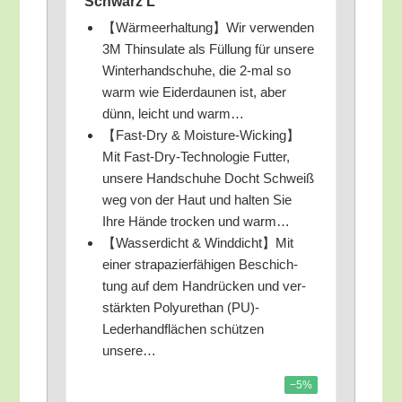
Schwarz L
【Wärmeerhaltung】Wir ver­wen­den
3M Thin­su­la­te als Fül­lung für unse­re
Win­ter­hand­schu­he, die 2‑mal so
warm wie Eider­dau­nen ist, aber
dünn, leicht und warm…
【Fast-Dry & Moisture-Wicking】
Mit Fast-Dry-Tech­no­lo­gie Fut­ter,
unse­re Hand­schu­he Docht Schweiß
weg von der Haut und hal­ten Sie
Ihre Hän­de tro­cken und warm…
【Was­ser­dicht & Winddicht】Mit
einer stra­pa­zier­fä­hi­gen Beschich­
tung auf dem Hand­rü­cken und ver­
stärk­ten Poly­ure­than (PU)-
Lederhandflächen schüt­zen
unsere…
−5%