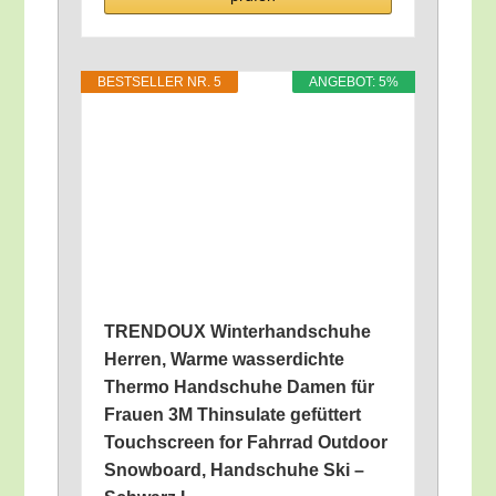
BEST­SEL­LER NR. 5
ANGE­BOT: 5%
TRENDOUX Win­ter­hand­schu­he
Her­ren, War­me was­ser­dich­te
Ther­mo Hand­schu­he Damen für
Frau­en 3M Thin­su­la­te gefüt­tert
Touch­screen for Fahr­rad Out­door
Snow­board, Hand­schu­he Ski –