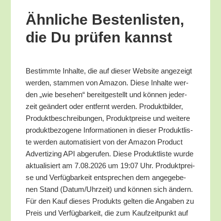
Ähn­li­che Bes­ten­lis­ten,
die Du prü­fen kannst
Bestimm­te Inhal­te, die auf die­ser Web­site ange­zeigt
wer­den, stam­men von Ama­zon. Die­se Inhal­te wer­
den „wie bese­hen“ bereit­ge­stellt und kön­nen jeder­
zeit geän­dert oder ent­fernt wer­den. Pro­dukt­bil­der,
Pro­dukt­be­schrei­bun­gen, Pro­dukt­prei­se und wei­te­re
pro­dukt­be­zo­ge­ne Infor­ma­tio­nen in die­ser Pro­dukt­lis­
te wer­den auto­ma­ti­siert von der Ama­zon Pro­duct
Adver­tiz­ing API abge­ru­fen. Die­se Pro­dukt­lis­te wur­de
aktua­li­siert am 7.08.2026 um 19:07 Uhr. Pro­dukt­prei­
se und Ver­füg­bar­keit ent­spre­chen dem ange­ge­be­
nen Stand (Datum/​Uhrzeit) und kön­nen sich ändern.
Für den Kauf die­ses Pro­dukts gel­ten die Anga­ben zu
Preis und Ver­füg­bar­keit, die zum Kauf­zeit­punkt auf