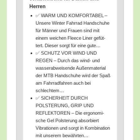
Herren
✅ WARM UND KOMFORTABEL –
Unse­re Win­ter Fahr­rad Hand­schu­he
für Män­ner und Frau­en sind mit
einem wei­chen Fleece Liner gefüt­
tert. Die­ser sorgt für eine gute…
✅ SCHUTZ VOR WIND UND
REGEN – Durch das wind- und
was­ser­ab­wei­sen­de Außen­ma­te­ri­al
der MTB Hand­schu­he wird der Spaß
am Fahr­rad­fah­ren auch bei
schlechtem…
✅ SICHERHEIT DURCH
POLSTERUNG, GRIP UND
REFLEKTOREN – Die ergo­no­mi­
sche Gel Pols­te­rung absor­biert
Vibra­tio­nen und sorgt in Kom­bi­na­ti­on
mit unse­rem bewährten…