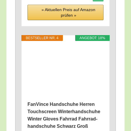
» Aktu­el­len Preis auf Ama­zon
prü­fen »
BEST­SEL­LER NR. 4
ANGE­BOT: 18%
Fan­Vin­ce Hand­schu­he Her­ren
Touch­screen Win­ter­hand­schu­he
Win­ter Gloves Fahr­rad Fahr­rad­
hand­schu­he Schwarz Groß