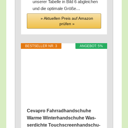
unse­rer Tabel­le in Bild 6 abglei­chen
und die opti­ma­le Größe…
» Aktu­el­len Preis auf Ama­zon
prü­fen »
BEST­SEL­LER NR. 3
ANGE­BOT: 5%
Ceva­pro Fahr­rad­hand­schu­he
War­me Win­ter­hand­schu­he Was­
ser­dich­te Touch­screen­hand­schu­