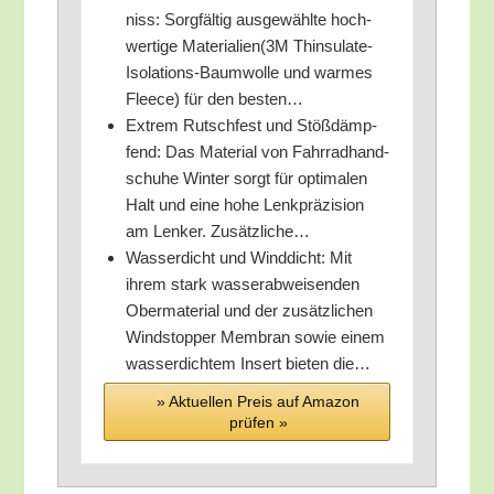
niss: Sorg­fäl­tig aus­ge­wähl­te hoch­
wer­ti­ge Materialien(3M Thin­su­la­te-
Iso­la­ti­ons-Baum­wol­le und war­mes
Fleece) für den besten…
Extrem Rutsch­fest und Stöß­dämp­
fend: Das Mate­ri­al von Fahr­rad­hand­
schu­he Win­ter sorgt für opti­ma­len
Halt und eine hohe Lenk­prä­zi­si­on
am Len­ker. Zusätzliche…
Was­ser­dicht und Wind­dicht: Mit
ihrem stark was­ser­ab­wei­sen­den
Ober­ma­te­ri­al und der zusätz­li­chen
Wind­stop­per Mem­bran sowie einem
was­ser­dich­tem Insert bie­ten die…
» Aktu­el­len Preis auf Ama­zon
prü­fen »