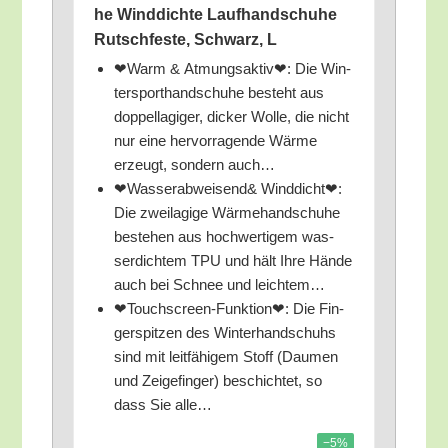
he Wind­dich­te Lauf­hand­schu­he
Rutsch­fes­te, Schwarz, L
❤Warm & Atmungs­ak­tiv❤: Die Win­
ter­sport­hand­schu­he besteht aus
dop­pel­la­gi­ger, dicker Wol­le, die nicht
nur eine her­vor­ra­gen­de Wär­me
erzeugt, son­dern auch…
❤Wasserabweisend& Wind­dicht❤:
Die zwei­la­gi­ge Wär­me­hand­schu­he
bestehen aus hoch­wer­ti­gem was­
ser­dich­tem TPU und hält Ihre Hän­de
auch bei Schnee und leichtem…
❤Touch­screen-Funk­ti­on❤: Die Fin­
ger­spit­zen des Win­ter­hand­schuhs
sind mit leit­fä­hi­gem Stoff (Dau­men
und Zei­ge­fin­ger) beschich­tet, so
dass Sie alle…
−5%