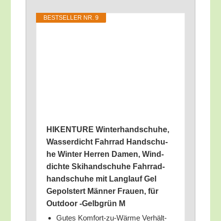
BEST­SEL­LER NR. 9
HIKENTURE Win­ter­hand­schu­he,
Was­ser­dicht Fahr­rad Hand­schu­
he Win­ter Her­ren Damen, Wind­
dich­te Ski­hand­schu­he Fahr­rad­
hand­schu­he mit Lang­lauf Gel
Gepols­tert Män­ner Frau­en, für
Out­door ‑Gelb­grün M
Gutes Kom­fort-zu-­Wär­me Ver­hält­