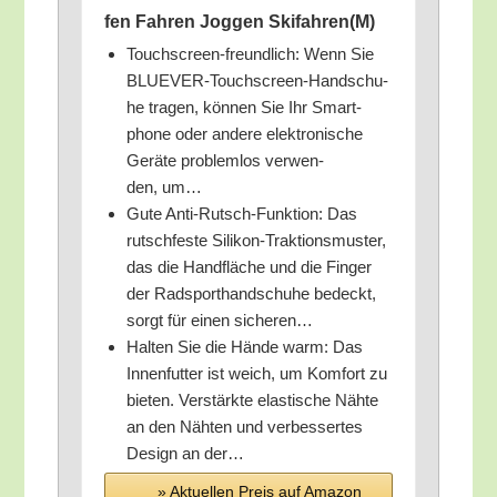
fen Fah­ren Jog­gen Skifahren(M)
Touch­screen-freund­lich: Wenn Sie
BLUE­VER-Touch­screen-Hand­schu­
he tra­gen, kön­nen Sie Ihr Smart­
phone oder ande­re elek­tro­ni­sche
Gerä­te pro­blem­los ver­wen­
den, um…
Gute Anti-Rutsch-Funk­ti­on: Das
rutsch­fes­te Sili­kon-Trak­ti­ons­mus­ter,
das die Hand­flä­che und die Fin­ger
der Rad­sport­hand­schu­he bedeckt,
sorgt für einen sicheren…
Hal­ten Sie die Hän­de warm: Das
Innen­fut­ter ist weich, um Kom­fort zu
bie­ten. Ver­stärk­te elas­ti­sche Näh­te
an den Näh­ten und ver­bes­ser­tes
Design an der…
» Aktu­el­len Preis auf Ama­zon