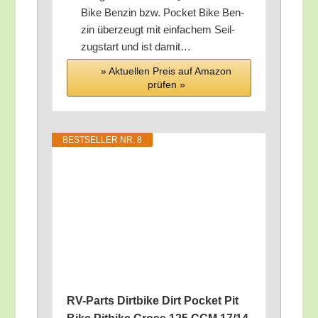
Bike Ben­zin bzw. Pocket Bike Ben­
zin über­zeugt mit ein­fa­chem Seil­
zug­start und ist damit…
» Aktu­el­len Preis auf Ama­zon
prü­fen »
BEST­SEL­LER NR. 8
RV-Parts Dirt­bike Dirt Pocket Pit