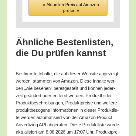
» Aktu­el­len Preis auf Ama­zon
prü­fen »
Ähn­li­che Bes­ten­lis­ten,
die Du prü­fen kannst
Bestimm­te Inhal­te, die auf die­ser Web­site ange­zeigt
wer­den, stam­men von Ama­zon. Die­se Inhal­te wer­
den „wie bese­hen“ bereit­ge­stellt und kön­nen jeder­
zeit geän­dert oder ent­fernt wer­den. Pro­dukt­bil­der,
Pro­dukt­be­schrei­bun­gen, Pro­dukt­prei­se und wei­te­re
pro­dukt­be­zo­ge­ne Infor­ma­tio­nen in die­ser Pro­dukt­lis­
te wer­den auto­ma­ti­siert von der Ama­zon Pro­duct
Adver­tiz­ing API abge­ru­fen. Die­se Pro­dukt­lis­te wur­de
aktua­li­siert am 8.08.2026 um 17:07 Uhr. Pro­dukt­prei­