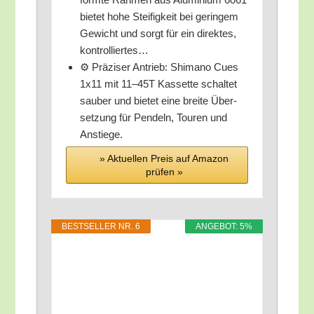
bie­tet hohe Stei­fig­keit bei gerin­gem
Gewicht und sorgt für ein direk­tes,
kontrolliertes…
⚙️ Prä­zi­ser Antrieb: Shi­ma­no Cues
1x11 mit 11–45T Kas­set­te schal­tet
sau­ber und bie­tet eine brei­te Über­
set­zung für Pen­deln, Tou­ren und
Anstiege.
» Aktu­el­len Preis auf Ama­zon
prü­fen »
BEST­SEL­LER NR. 6
ANGE­BOT: 5%