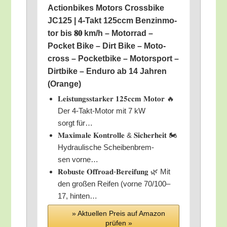
Action­bikes Motors Cross­bike
JC125 | 4‑Takt 125ccm Ben­zin­mo­
tor bis 𝟖𝟎 km/​h – Motor­rad –
Pocket Bike – Dirt Bike – Moto­
cross – Pocket­bike – Motor­sport –
Dirt­bike – Endu­ro ab 14 Jah­ren
(Oran­ge)
𝐋𝐞𝐢𝐬𝐭𝐮𝐧𝐠𝐬𝐬𝐭𝐚𝐫𝐤𝐞𝐫 𝟏𝟐𝟓𝐜𝐜𝐦 𝐌𝐨𝐭𝐨𝐫 🔥
Der 4‑Takt-Motor mit 7 kW
sorgt für…
𝐌𝐚𝐱𝐢𝐦𝐚𝐥𝐞 𝐊𝐨𝐧𝐭𝐫𝐨𝐥𝐥𝐞 & 𝐒𝐢𝐜𝐡𝐞𝐫𝐡𝐞𝐢𝐭 🏍️
Hydrau­li­sche Schei­ben­brem­
sen vorne…
𝐑𝐨𝐛𝐮𝐬𝐭𝐞 𝐎𝐟𝐟𝐫𝐨𝐚𝐝-𝐁𝐞𝐫𝐞𝐢𝐟𝐮𝐧𝐠 🌿 Mit
den gro­ßen Rei­fen (vor­ne 70/100–
17, hinten…
» Aktu­el­len Preis auf Ama­zon
prü­fen »