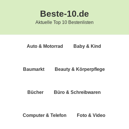
Zur
Zum
Beste-10.de
Hauptnavigation
Inhalt
springen
springen
Aktuelle Top 10 Bestenlisten
Auto & Motorrad
Baby & Kind
Bau­markt
Beau­ty & Körperpflege
Bücher
Büro & Schreibwaren
Com­pu­ter & Telefon
Foto & Video