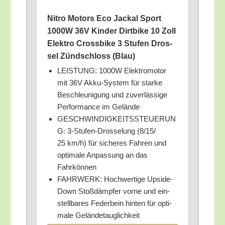
Nit­ro Motors Eco Jack­al Sport
1000W 36V Kin­der Dirt­bike 10 Zoll
Elek­tro Cross­bike 3 Stu­fen Dros­
sel Zünd­schloss (Blau)
LEISTUNG: 1000W Elek­tro­mo­tor
mit 36V Akku-Sys­tem für star­ke
Beschleu­ni­gung und zuver­läs­si­ge
Per­for­mance im Gelände
GESCHWINDIGKEITSSTEUERUN
G: 3‑Stu­fen-Dros­se­lung (8/​15/​
25 km/​h) für siche­res Fah­ren und
opti­ma­le Anpas­sung an das
Fahrkönnen
FAHRWERK: Hoch­wer­ti­ge Upsi­de-
Down Stoß­dämp­fer vor­ne und ein­
stell­ba­res Feder­bein hin­ten für opti­
ma­le Geländetauglichkeit