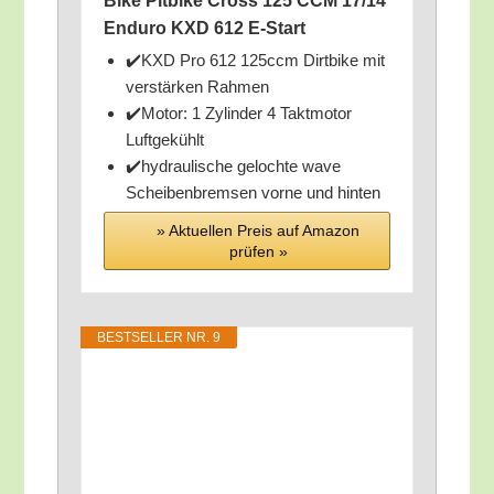
Bike Pit­bike Cross 125 CCM 17/​14
Endu­ro KXD 612 E‑Start
✔️KXD Pro 612 125ccm Dirt­bike mit
ver­stär­ken Rahmen
✔️Motor: 1 Zylin­der 4 Takt­mo­tor
Luftgekühlt
✔️hydrau­li­sche geloch­te wave
Schei­ben­brem­sen vor­ne und hinten
» Aktu­el­len Preis auf Ama­zon
prü­fen »
BEST­SEL­LER NR. 9