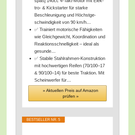
spaß] 140cc 4‑Takt-Motor mit Elek­
tro- & Kick­star­ter für star­ke
Beschleu­ni­gung und Höchst­ge­
schwin­dig­keit von 90 km/​h…
✅ Trai­niert moto­ri­sche Fähig­kei­ten
wie Gleich­ge­wicht, Koor­di­na­ti­on und
Reak­ti­ons­schnel­lig­keit – ide­al als
gesunde…
✅ Sta­bi­le Stahl­rah­men-Kon­struk­ti­on
mit hoch­wer­ti­gen Rei­fen (70/100–17
& 90/100–14) für bes­te Trak­ti­on. Mit
Schein­wer­fer für…
» Aktu­el­len Preis auf Ama­zon
prü­fen »
BEST­SEL­LER NR. 5