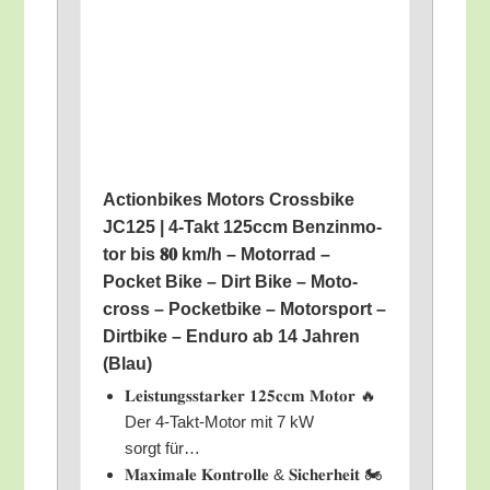
Action­bikes Motors Cross­bike
JC125 | 4‑Takt 125ccm Ben­zin­mo­
tor bis 𝟖𝟎 km/​h – Motor­rad –
Pocket Bike – Dirt Bike – Moto­
cross – Pocket­bike – Motor­sport –
Dirt­bike – Endu­ro ab 14 Jah­ren
(Blau)
𝐋𝐞𝐢𝐬𝐭𝐮𝐧𝐠𝐬𝐬𝐭𝐚𝐫𝐤𝐞𝐫 𝟏𝟐𝟓𝐜𝐜𝐦 𝐌𝐨𝐭𝐨𝐫 🔥
Der 4‑Takt-Motor mit 7 kW
sorgt für…
𝐌𝐚𝐱𝐢𝐦𝐚𝐥𝐞 𝐊𝐨𝐧𝐭𝐫𝐨𝐥𝐥𝐞 & 𝐒𝐢𝐜𝐡𝐞𝐫𝐡𝐞𝐢𝐭 🏍️