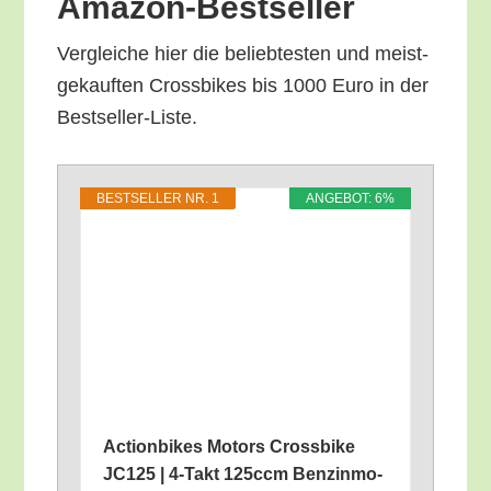
Amazon-Bestseller
Ver­glei­che hier die belieb­tes­ten und meist­
ge­kauf­ten Cross­bikes bis 1000 Euro in der
Bestseller-Liste.
BEST­SEL­LER NR. 1
ANGE­BOT: 6%
Action­bikes Motors Cross­bike
JC125 | 4‑Takt 125ccm Ben­zin­mo­