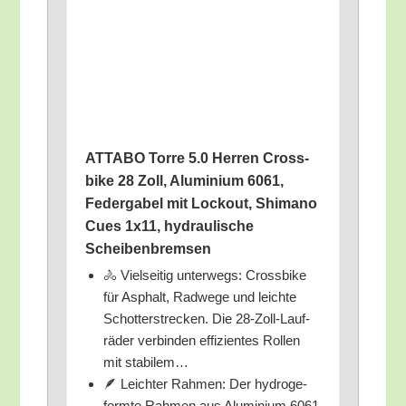
ATTABO Tor­re 5.0 Her­ren Cross­
bike 28 Zoll, Alu­mi­ni­um 6061,
Feder­ga­bel mit Lock­out, Shi­ma­no
Cues 1x11, hydrau­li­sche
Scheibenbremsen
🚴 Viel­sei­tig unter­wegs: Cross­bike
für Asphalt, Rad­we­ge und leich­te
Schot­ter­stre­cken. Die 28-Zoll-Lauf­
rä­der ver­bin­den effi­zi­en­tes Rol­len
mit stabilem…
🪶 Leich­ter Rah­men: Der hydro­ge­
form­te Rah­men aus Alu­mi­ni­um 6061