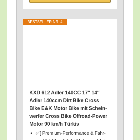
BEST­SEL­LER NR. 4
KXD 612 Adler 140CC 17″ 14″
Adler 140ccm Dirt Bike Cross
Bike E&K Motor Bike mit Schein­
wer­fer Cross Bike Off­road-Power
Motor 90 km/​h Türkis
✅[ Pre­mi­um-Per­for­mance & Fahr­