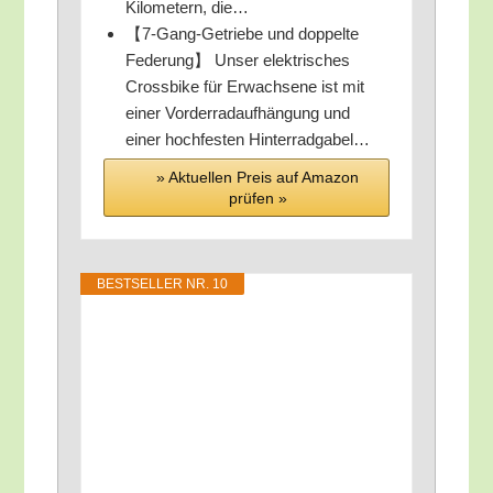
Kilo­me­tern, die…
【7‑Gang-Getrie­be und dop­pel­te
Fede­rung】 Unser elek­tri­sches
Cross­bike für Erwach­se­ne ist mit
einer Vor­der­rad­auf­hän­gung und
einer hoch­fes­ten Hinterradgabel…
» Aktu­el­len Preis auf Ama­zon
prü­fen »
BEST­SEL­LER NR. 10