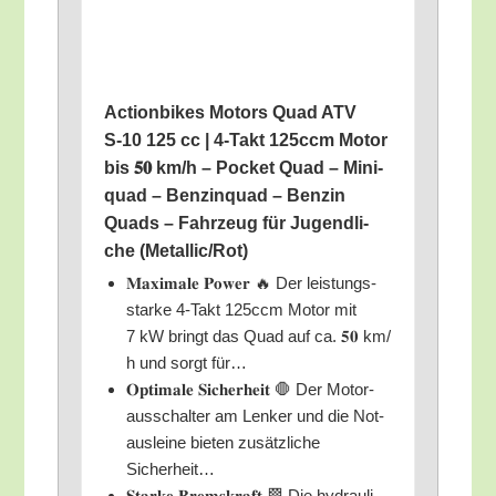
Action­bikes Motors Quad ATV
S‑10 125 cc | 4‑Takt 125ccm Motor
bis 𝟓𝟎 km/​h – Pocket Quad – Mini­
quad – Ben­zin­quad – Ben­zin
Quads – Fahr­zeug für Jugend­li­
che (Metallic/​Rot)
𝐌𝐚𝐱𝐢𝐦𝐚𝐥𝐞 𝐏𝐨𝐰𝐞𝐫 🔥 Der leis­tungs­
star­ke 4‑Takt 125ccm Motor mit
7 kW bringt das Quad auf ca. 𝟓𝟎 km/​
h und sorgt für…
𝐎𝐩𝐭𝐢𝐦𝐚𝐥𝐞 𝐒𝐢𝐜𝐡𝐞𝐫𝐡𝐞𝐢𝐭 🛑 Der Motor­
aus­schal­ter am Len­ker und die Not­
aus­lei­ne bie­ten zusätz­li­che
Sicherheit…
𝐒𝐭𝐚𝐫𝐤𝐞 𝐁𝐫𝐞𝐦𝐬𝐤𝐫𝐚𝐟𝐭 🏁 Die hydrau­li­