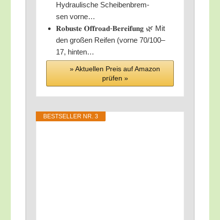
Hydrau­li­sche Schei­ben­brem­
sen vorne…
𝐑𝐨𝐛𝐮𝐬𝐭𝐞 𝐎𝐟𝐟𝐫𝐨𝐚𝐝-𝐁𝐞𝐫𝐞𝐢𝐟𝐮𝐧𝐠 🌿 Mit
den gro­ßen Rei­fen (vor­ne 70/100–
17, hinten…
» Aktu­el­len Preis auf Ama­zon
prü­fen »
BEST­SEL­LER NR. 3