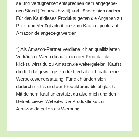
se und Ver­füg­bar­keit ent­spre­chen dem ange­ge­be­
nen Stand (Datum/​Uhrzeit) und kön­nen sich ändern.
Für den Kauf die­ses Pro­dukts gel­ten die Anga­ben zu
Preis und Ver­füg­bar­keit, die zum Kauf­zeit­punkt auf
Amazon.de ange­zeigt werden.
*) Als Ama­zon-Part­ner ver­die­ne ich an qua­li­fi­zier­ten
Ver­käu­fen. Wenn du auf einen der Pro­dukt­links
klickst, wirst du zu Amazon.de wei­ter­ge­lei­tet. Kaufst
du dort das jewei­li­ge Pro­dukt, erhal­te ich dafür eine
Wer­be­kos­ten­er­stat­tung. Für dich ändert sich
dadurch nichts und der Pro­dukt­preis bleibt gleich.
Mit dei­nem Kauf unter­stützt du also mich und den
Betrieb die­ser Web­site. Die Pro­dukt­links zu
Amazon.de gel­ten als Werbung.