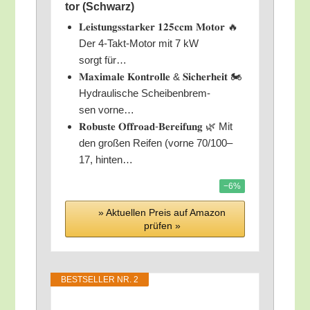
tor (Schwarz)
𝐋𝐞𝐢𝐬𝐭𝐮𝐧𝐠𝐬𝐬𝐭𝐚𝐫𝐤𝐞𝐫 𝟏𝟐𝟓𝐜𝐜𝐦 𝐌𝐨𝐭𝐨𝐫 🔥
Der 4‑Takt-Motor mit 7 kW
sorgt für…
𝐌𝐚𝐱𝐢𝐦𝐚𝐥𝐞 𝐊𝐨𝐧𝐭𝐫𝐨𝐥𝐥𝐞 & 𝐒𝐢𝐜𝐡𝐞𝐫𝐡𝐞𝐢𝐭 🏍️
Hydrau­li­sche Schei­ben­brem­
sen vorne…
𝐑𝐨𝐛𝐮𝐬𝐭𝐞 𝐎𝐟𝐟𝐫𝐨𝐚𝐝-𝐁𝐞𝐫𝐞𝐢𝐟𝐮𝐧𝐠 🌿 Mit
den gro­ßen Rei­fen (vor­ne 70/100–
17, hinten…
−6%
» Aktu­el­len Preis auf Ama­zon
prü­fen »
BEST­SEL­LER NR. 2