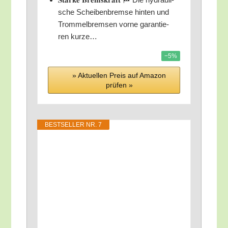
sche Schei­ben­brem­se hin­ten und
Trom­mel­brem­sen vor­ne garan­tie­
ren kurze…
−5%
» Aktu­el­len Preis auf Ama­zon
prü­fen »
BEST­SEL­LER NR. 7