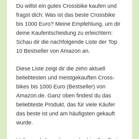
Du willst ein gutes Cross­bike kau­fen und
fragst dich: Was ist das bes­te Cross­bike
bis 1000 Euro? Mei­ne Emp­feh­lung, um dir
dei­ne Kauf­ent­schei­dung zu erleich­tern:
Schau dir die nach­fol­gen­de Lis­te der Top
10 Best­sel­ler von Ama­zon an.
Die­se Lis­te zeigt dir die zehn aktu­ell
belieb­tes­ten und meist­ge­kauf­ten Cross­
bikes bis 1000 Euro (Best­sel­ler) von
Amazon.de. Ganz oben fin­dest du das
belieb­tes­te Pro­dukt, das für vie­le Käu­fer
das bes­te ist und am häu­figs­ten gekauft
wurde.