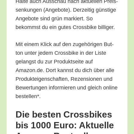
Hal­te auch Aus­schau nach aktu­el­len Preis­
sen­kun­gen (Ange­bo­te). Der­zei­tig güns­ti­ge
Ange­bo­te sind grün mar­kiert. So
bekommst du ein gutes Cross­bike billiger.
Mit einem Klick auf den zuge­hö­ri­gen But­
ton unter jedem Cross­bike in der Lis­te
gelangst du zur Pro­dukt­sei­te auf
Amazon.de. Dort kannst du dich über alle
Pro­duk­tei­gen­schaf­ten, Rezen­sio­nen und
Bewer­tun­gen infor­mie­ren und gleich online
bestellen*.
Die bes­ten Cross­bikes
bis 1000 Euro: Aktu­el­le