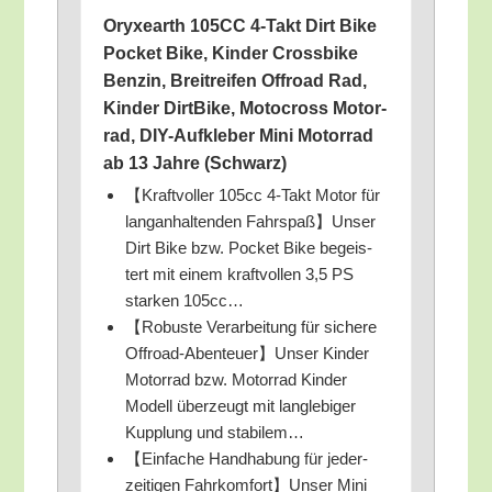
Ory­xe­arth 105CC 4‑Takt Dirt Bike
Pocket Bike, Kin­der Cross­bike
Ben­zin, Breit­rei­fen Off­road Rad,
Kin­der Dirt­Bike, Moto­cross Motor­
rad, DIY-Auf­kle­ber Mini Motor­rad
ab 13 Jah­re (Schwarz)
【Kraft­vol­ler 105cc 4‑Takt Motor für
lang­an­hal­ten­den Fahrspaß】Unser
Dirt Bike bzw. Pocket Bike begeis­
tert mit einem kraft­vol­len 3,5 PS
star­ken 105cc…
【Robus­te Ver­ar­bei­tung für siche­re
Offroad-Abenteuer】Unser Kin­der
Motor­rad bzw. Motor­rad Kin­der
Modell über­zeugt mit lang­le­bi­ger
Kupp­lung und stabilem…
【Ein­fa­che Hand­ha­bung für jeder­
zei­ti­gen Fahrkomfort】Unser Mini