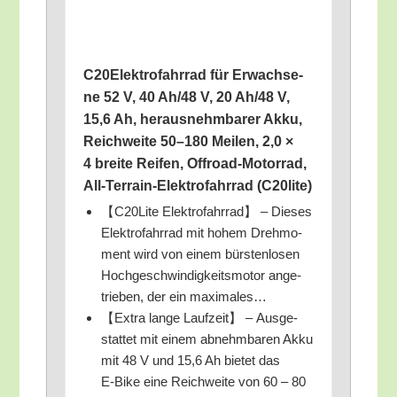
C20Elektrofahrrad für Erwach­se­
ne 52 V, 40 Ah/​48 V, 20 Ah/​48 V,
15,6 Ah, her­aus­nehm­ba­rer Akku,
Reich­wei­te 50–180 Mei­len, 2,0 ×
4 brei­te Rei­fen, Off­road-Motor­rad,
All-Ter­rain-Elek­tro­fahr­rad (C20lite)
【C20Lite Elek­tro­fahr­rad】 – Die­ses
Elek­tro­fahr­rad mit hohem Dreh­mo­
ment wird von einem bürs­ten­lo­sen
Hoch­ge­schwin­dig­keits­mo­tor ange­
trie­ben, der ein maximales…
【Extra lan­ge Lauf­zeit】 – Aus­ge­
stat­tet mit einem abnehm­ba­ren Akku
mit 48 V und 15,6 Ah bie­tet das
E‑Bike eine Reich­wei­te von 60 – 80