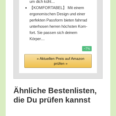
um dich kühl…
【KOMFORTABEL】 Mit einem
ergo­no­mi­schen Design und einer
per­fek­ten Pass­form bie­ten fahr­rad
unter­ho­sen her­ren höchs­ten Kom­
fort. Sie pas­sen sich dei­nem
Körper…
−7%
» Aktu­el­len Preis auf Ama­zon
prü­fen »
Ähn­li­che Bes­ten­lis­ten,
die Du prü­fen kannst