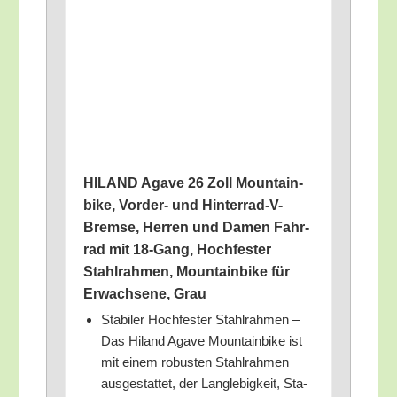
HILAND Aga­ve 26 Zoll Moun­tain­
bike, Vor­der- und Hin­ter­rad-V-
Brem­se, Her­ren und Damen Fahr­
rad mit 18-Gang, Hoch­fes­ter
Stahl­rah­men, Moun­tain­bike für
Erwach­se­ne, Grau
Sta­bi­ler Hoch­fes­ter Stahl­rah­men –
Das Hil­and Aga­ve Moun­tain­bike ist
mit einem robus­ten Stahl­rah­men
aus­ge­stat­tet, der Lang­le­big­keit, Sta­