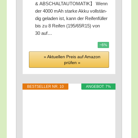
& ABSCHALTAUTOMATIK】 Wenn
der 4000 mAh star­ke Akku voll­stän­
dig gela­den ist, kann der Rei­fen­fül­ler
bis zu 8 Rei­fen (195/​65R15) von
30 auf…
−6%
» Aktu­el­len Preis auf Ama­zon
prü­fen »
BEST­SEL­LER NR. 10
ANGE­BOT: 7%