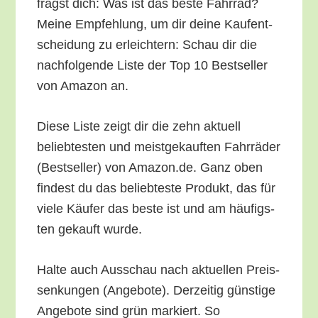
fragst dich: Was ist das bes­te Fahr­rad?
Mei­ne Emp­feh­lung, um dir dei­ne Kauf­ent­
schei­dung zu erleich­tern: Schau dir die
nach­fol­gen­de Lis­te der Top 10 Best­sel­ler
von Ama­zon an.
Die­se Lis­te zeigt dir die zehn aktu­ell
belieb­tes­ten und meist­ge­kauf­ten Fahr­rä­der
(Best­sel­ler) von Amazon.de. Ganz oben
fin­dest du das belieb­tes­te Pro­dukt, das für
vie­le Käu­fer das bes­te ist und am häu­figs­
ten gekauft wurde.
Hal­te auch Aus­schau nach aktu­el­len Preis­
sen­kun­gen (Ange­bo­te). Der­zei­tig güns­ti­ge
Ange­bo­te sind grün mar­kiert. So