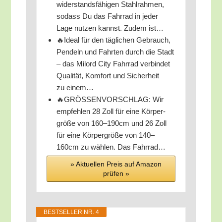
wider­stands­fä­hi­gen Stahl­rah­men,
sodass Du das Fahr­rad in jeder
Lage nut­zen kannst. Zudem ist…
🔥Ide­al für den täg­li­chen Gebrauch,
Pen­deln und Fahr­ten durch die Stadt
– das Mil­ord City Fahr­rad ver­bin­det
Qua­li­tät, Kom­fort und Sicher­heit
zu einem…
🔥GRÖSSENVORSCHLAG: Wir
emp­feh­len 28 Zoll für eine Kör­per­
grö­ße von 160–190cm und 26 Zoll
für eine Kör­per­grö­ße von 140–
160cm zu wäh­len. Das Fahrrad…
» Aktu­el­len Preis auf Ama­zon
prü­fen »
BEST­SEL­LER NR. 4