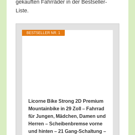
ge­kauf­ten Fahr­rä­der in der Bestseller-
Liste.
BEST­SEL­LER NR. 1
Licor­ne Bike Strong 2D Pre­mi­um
Moun­tain­bike in 29 Zoll – Fahr­rad
für Jun­gen, Mäd­chen, Damen und
Her­ren – Schei­ben­brem­se vor­ne
und hin­ten – 21 Gang-Schal­tung –