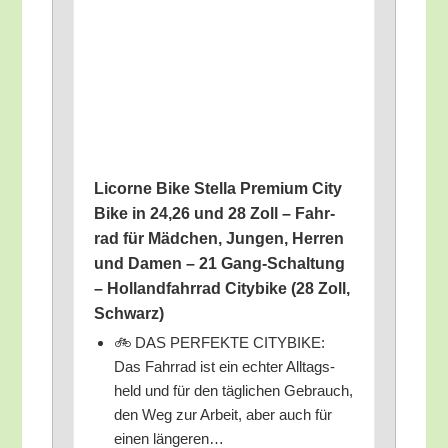
Licor­ne Bike Stel­la Pre­mi­um City
Bike in 24,26 und 28 Zoll – Fahr­
rad für Mäd­chen, Jun­gen, Her­ren
und Damen – 21 Gang-Schal­tung
– Hol­land­fahr­rad City­bike (28 Zoll,
Schwarz)
🚲 DAS PERFEKTE CITYBIKE:
Das Fahr­rad ist ein ech­ter All­tags­
held und für den täg­li­chen Gebrauch,
den Weg zur Arbeit, aber auch für
einen längeren…