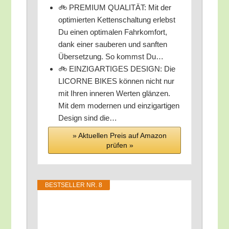
🚲 PREMIUM QUALITÄT: Mit der
opti­mier­ten Ket­ten­schal­tung erlebst
Du einen opti­ma­len Fahr­kom­fort,
dank einer sau­be­ren und sanf­ten
Über­set­zung. So kommst Du…
🚲 EINZIGARTIGES DESIGN: Die
LICORNE BIKES kön­nen nicht nur
mit Ihren inne­ren Wer­ten glän­zen.
Mit dem moder­nen und ein­zig­ar­ti­gen
Design sind die…
» Aktu­el­len Preis auf Ama­zon
prü­fen »
BEST­SEL­LER NR. 8