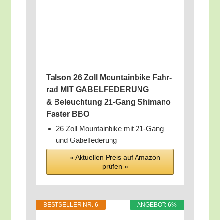
Tal­son 26 Zoll Moun­tain­bike Fahr­
rad MIT GABELFEDERUNG
& Beleuch­tung 21-Gang Shi­ma­no
Fas­ter BBO
26 Zoll Moun­tain­bike mit 21-Gang
und Gabelfederung
» Aktu­el­len Preis auf Ama­zon
prü­fen »
BEST­SEL­LER NR. 6
ANGE­BOT: 6%