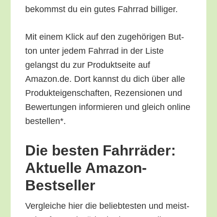
bekommst du ein gutes Fahr­rad billiger.
Mit einem Klick auf den zuge­hö­ri­gen But­
ton unter jedem Fahr­rad in der Lis­te
gelangst du zur Pro­dukt­sei­te auf
Amazon.de. Dort kannst du dich über alle
Pro­duk­tei­gen­schaf­ten, Rezen­sio­nen und
Bewer­tun­gen infor­mie­ren und gleich online
bestellen*.
Die bes­ten Fahr­rä­der:
Aktu­el­le Amazon-
Bestseller
Ver­glei­che hier die belieb­tes­ten und meist­