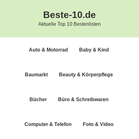
Zur
Zum
Beste-10.de
Hauptnavigation
Inhalt
springen
springen
Aktuelle Top 10 Bestenlisten
Auto & Motorrad
Baby & Kind
Bau­markt
Beau­ty & Körperpflege
Bücher
Büro & Schreibwaren
Com­pu­ter & Telefon
Foto & Video