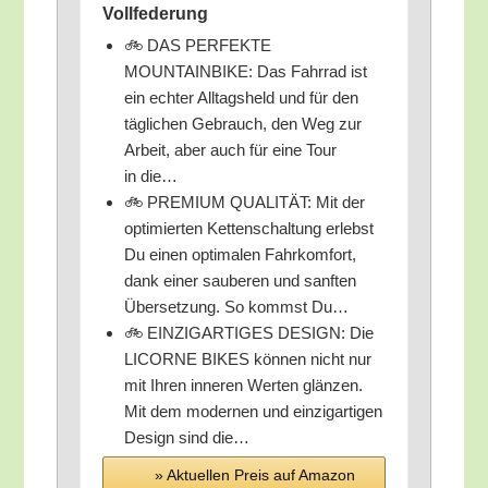
Vollfederung
🚲 DAS PERFEKTE
MOUNTAINBIKE: Das Fahr­rad ist
ein ech­ter All­tags­held und für den
täg­li­chen Gebrauch, den Weg zur
Arbeit, aber auch für eine Tour
in die…
🚲 PREMIUM QUALITÄT: Mit der
opti­mier­ten Ket­ten­schal­tung erlebst
Du einen opti­ma­len Fahr­kom­fort,
dank einer sau­be­ren und sanf­ten
Über­set­zung. So kommst Du…
🚲 EINZIGARTIGES DESIGN: Die
LICORNE BIKES kön­nen nicht nur
mit Ihren inne­ren Wer­ten glän­zen.
Mit dem moder­nen und ein­zig­ar­ti­gen
Design sind die…
» Aktu­el­len Preis auf Ama­zon