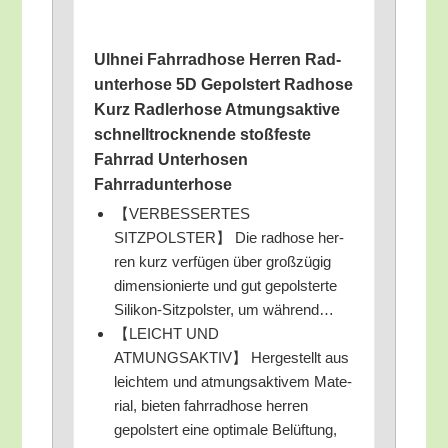
Ulhnei Fahr­rad­ho­se Her­ren Rad­
un­ter­ho­se 5D Gepols­tert Rad­ho­se
Kurz Rad­ler­ho­se Atmungs­ak­ti­ve
schnell­trock­nen­de stoß­fes­te
Fahr­rad Unter­ho­sen
Fahrradunterhose
【VERBESSERTES
SITZPOLSTER】 Die rad­ho­se her­
ren kurz ver­fü­gen über groß­zü­gig
dimen­sio­nier­te und gut gepols­ter­te
Sili­kon-Sitz­pols­ter, um während…
【LEICHT UND
ATMUNGSAKTIV】 Her­ge­stellt aus
leich­tem und atmungs­ak­ti­vem Mate­
ri­al, bie­ten fahr­rad­ho­se her­ren
gepols­tert eine opti­ma­le Belüf­tung,