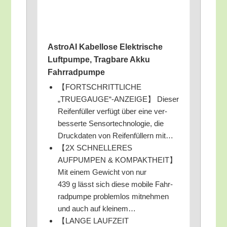
Astro­AI Kabel­lo­se Elek­tri­sche
Luft­pum­pe, Trag­ba­re Akku
Fahrradpumpe
【FORTSCHRITTLICHE
„TRUEGAUGE“-ANZEIGE】 Die­ser
Rei­fen­fül­ler ver­fügt über eine ver­
bes­ser­te Sen­sor­tech­no­lo­gie, die
Druck­da­ten von Rei­fen­fül­lern mit…
【2X SCHNELLERES
AUFPUMPEN & KOMPAKTHEIT】
Mit einem Gewicht von nur
439 g lässt sich die­se mobi­le Fahr­
rad­pum­pe pro­blem­los mit­neh­men
und auch auf kleinem…
【LANGE LAUFZEIT