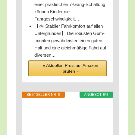
einer prak­ti­schen 7‑Gang-Schal­tung
kön­nen Kin­der die
Fahrgeschwindigkeit…
【🚲 Sta­bi­ler Fahr­kom­fort auf allen
Unter­grün­den】 Die robus­ten Gum­
mi­rei­fen gewähr­leis­ten einen guten
Halt und eine gleich­mä­ßi­ge Fahrt auf
diversen…
» Aktu­el­len Preis auf Ama­zon
prü­fen »
BEST­SEL­LER NR. 9
ANGE­BOT: 6%