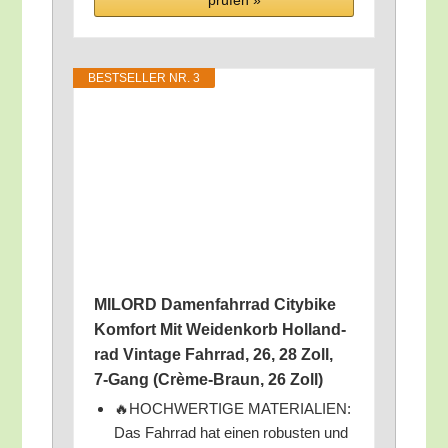
prü­fen »
BEST­SEL­LER NR. 3
MILORD Damen­fahr­rad City­bike
Kom­fort Mit Wei­den­korb Hol­land­
rad Vin­ta­ge Fahr­rad, 26, 28 Zoll,
7‑Gang (Crè­me-Braun, 26 Zoll)
🔥HOCHWERTIGE MATERIALIEN:
Das Fahr­rad hat einen robus­ten und