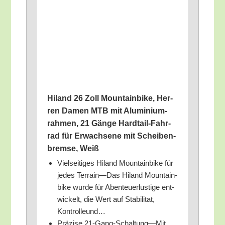
Hil­and 26 Zoll Moun­tain­bike, Her­
ren Damen MTB mit Alu­mi­ni­um­
rah­men, 21 Gän­ge Hard­tail-Fahr­
rad für Erwach­se­ne mit Schei­ben­
brem­se, Weiß
Viel­sei­ti­ges Hil­and Moun­tain­bike für
jedes Terrain—Das Hil­and Moun­tain­
bike wur­de für Aben­teu­er­lus­ti­ge ent­
wi­ckelt, die Wert auf Sta­bi­li­tat,
Kontrolleund…
Prä­zi­se 21-Gang-Schaltung—Mit