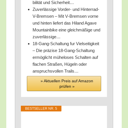
bi­li­tät und Sicherheit…
Zuver­läs­si­ge Vor­der- und Hin­ter­rad-
V-Brem­sen – Mit V‑Bremsen vor­ne
und hin­ten lie­fert das Hil­and Aga­ve
Moun­tain­bike eine gleich­mä­ßi­ge und
zuverlässige…
18-Gang-Schal­tung fur Viel­sei­tig­keit
– Die prä­zi­se 18-Gang-Schal­tung
ermög­licht mühe­lo­ses Schal­ten auf
fla­chen Stra­ßen, Hügeln oder
anspruchs­vol­len Trails…
» Aktu­el­len Preis auf Ama­zon
prü­fen »
BEST­SEL­LER NR. 5