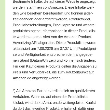
Bestimm­te Inhal­te, die auf die­ser Web­site ange­zeigt
wer­den, stam­men von Ama­zon. Die­se Inhal­te wer­
den „wie bese­hen“ bereit­ge­stellt und kön­nen jeder­
zeit geän­dert oder ent­fernt wer­den. Pro­dukt­bil­der,
Pro­dukt­be­schrei­bun­gen, Pro­dukt­prei­se und wei­te­re
pro­dukt­be­zo­ge­ne Infor­ma­tio­nen in die­ser Pro­dukt­lis­
te wer­den auto­ma­ti­siert von der Ama­zon Pro­duct
Adver­tiz­ing API abge­ru­fen. Die­se Pro­dukt­lis­te wur­de
aktua­li­siert am 7.08.2026 um 07:07 Uhr. Pro­dukt­prei­
se und Ver­füg­bar­keit ent­spre­chen dem ange­ge­be­
nen Stand (Datum/​Uhrzeit) und kön­nen sich ändern.
Für den Kauf die­ses Pro­dukts gel­ten die Anga­ben zu
Preis und Ver­füg­bar­keit, die zum Kauf­zeit­punkt auf
Amazon.de ange­zeigt werden.
*) Als Ama­zon-Part­ner ver­die­ne ich an qua­li­fi­zier­ten
Ver­käu­fen. Wenn du auf einen der Pro­dukt­links
klickst, wirst du zu Amazon.de wei­ter­ge­lei­tet. Kaufst
du dort das jewei­li­ge Pro­dukt, erhal­te ich dafür eine