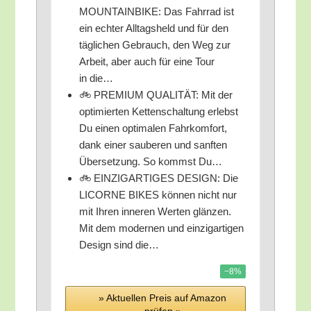
MOUNTAINBIKE: Das Fahr­rad ist
ein ech­ter All­tags­held und für den
täg­li­chen Gebrauch, den Weg zur
Arbeit, aber auch für eine Tour
in die…
🚲 PREMIUM QUALITÄT: Mit der
opti­mier­ten Ket­ten­schal­tung erlebst
Du einen opti­ma­len Fahr­kom­fort,
dank einer sau­be­ren und sanf­ten
Über­set­zung. So kommst Du…
🚲 EINZIGARTIGES DESIGN: Die
LICORNE BIKES kön­nen nicht nur
mit Ihren inne­ren Wer­ten glän­zen.
Mit dem moder­nen und ein­zig­ar­ti­gen
Design sind die…
−8%
» Aktu­el­len Preis auf Ama­zon