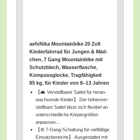
aefx­Ni­ka Moun­tain­bike 20 Zoll
Kin­der­fahr­rad für Jun­gen & Mäd­
chen, 7 Gang Moun­tain­bike mit
Schutz­blech, Was­ser­fla­sche,
Kom­pass­glo­cke, Trag­fä­hig­keit
85 kg, für Kin­der von 8–13 Jahren
【🛋️ Ver­stell­ba­rer Sat­tel für her­an­
wach­sen­de Kin­der】 Der höhen­ver­
stell­ba­re Sat­tel lässt sich fle­xi­bel an
unter­schied­li­che Kör­per­grö­ßen
anpassen…
【⚙️ 7‑Gang-Schal­tung für viel­fäl­ti­ge
Ein­satz­be­rei­che】 Aus­ge­stat­tet mit