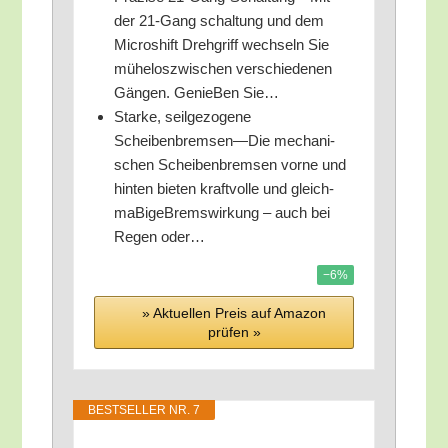
der 21-Gang schal­tung und dem
Mic­ro­shift Dreh­griff wech­seln Sie
mühe­l­os­zwi­schen ver­schie­de­nen
Gän­gen. Genie­Ben Sie…
Star­ke, seil­ge­zo­ge­ne
Scheibenbremsen—Die mecha­ni­
schen Schei­ben­brem­sen vor­ne und
hin­ten bie­ten kraft­vol­le und gleich­
ma­Bi­ge­Brems­wir­kung – auch bei
Regen oder…
−6%
» Aktu­el­len Preis auf Ama­zon
prü­fen »
BEST­SEL­LER NR. 7