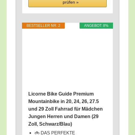
prü­fen »
BEST­SEL­LER NR. 2
ANGE­BOT: 8%
Licor­ne Bike Gui­de Pre­mi­um
Moun­tain­bike in 20, 24, 26, 27.5
und 29 Zoll Fahr­rad für Mäd­chen
Jun­gen Her­ren und Damen (29
Zoll, Schwarz/​Blau)
🚲 DAS PERFEKTE