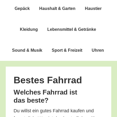
Gepäck
Haus­halt & Garten
Haus­tier
Klei­dung
Lebens­mit­tel & Getränke
Sound & Musik
Sport & Freizeit
Uhren
Bes­tes Fahrrad
Wel­ches Fahr­rad ist
das beste?
Du willst ein gutes Fahr­rad kau­fen und