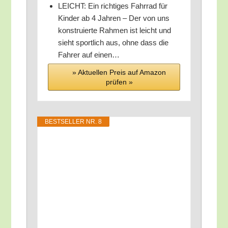
LEICHT: Ein rich­ti­ges Fahr­rad für
Kin­der ab 4 Jah­ren – Der von uns
kon­stru­ier­te Rah­men ist leicht und
sieht sport­lich aus, ohne dass die
Fah­rer auf einen…
» Aktu­el­len Preis auf Ama­zon
prü­fen »
BEST­SEL­LER NR. 8