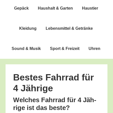
Gepäck
Haus­halt & Garten
Haus­tier
Klei­dung
Lebens­mit­tel & Getränke
Sound & Musik
Sport & Freizeit
Uhren
Bes­tes Fahr­rad für
4 Jährige
Wel­ches Fahr­rad für 4 Jäh­
ri­ge ist das beste?