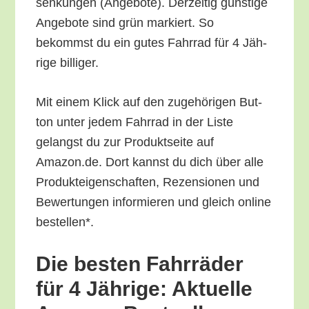
sen­kun­gen (Ange­bo­te). Der­zei­tig güns­ti­ge
Ange­bo­te sind grün mar­kiert. So
bekommst du ein gutes Fahr­rad für 4 Jäh­
ri­ge billiger.
Mit einem Klick auf den zuge­hö­ri­gen But­
ton unter jedem Fahr­rad in der Lis­te
gelangst du zur Pro­dukt­sei­te auf
Amazon.de. Dort kannst du dich über alle
Pro­duk­tei­gen­schaf­ten, Rezen­sio­nen und
Bewer­tun­gen infor­mie­ren und gleich online
bestellen*.
Die bes­ten Fahr­rä­der
für 4 Jäh­ri­ge: Aktu­el­le