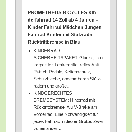
PROMETHEUS BICYCLES Kin­
der­fahr­rad 14 Zoll ab 4 Jah­ren –
Kin­der Fahr­rad Mäd­chen Jun­gen
Fahr­rad Kin­der mit Stütz­rä­der
Rück­tritt­brem­se in Blau
KINDERRAD
SICHERHEITSPAKET: Glo­cke, Len­
ker­pols­ter, Len­k­er­grif­fe, reflex Anti-
Rutsch-Peda­le, Ket­ten­schutz,
Schutz­ble­che, abnehm­ba­ren Stütz­
rä­dern und große…
KINDGERECHTES
BREMSSYSTEM: Hin­ter­rad mit
Rück­tritt­brem­se. Alu V‑Brake am
Vor­der­rad. Eine Not­wen­dig­keit für
jedes Fahr­rad in die­ser Grö­ße. Zwei
voneinander…