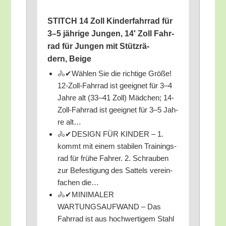
STITCH 14 Zoll Kin­der­fahr­rad für
3–5 jäh­ri­ge Jun­gen, 14′ Zoll Fahr­
rad für Jun­gen mit Stütz­rä­
dern, Beige
🚴✔Wäh­len Sie die rich­ti­ge Grö­ße!
12-Zoll-Fahr­rad ist geeig­net für 3–4
Jah­re alt (33–41 Zoll) Mäd­chen; 14-
Zoll-Fahr­rad ist geeig­net für 3–5 Jah­
re alt…
🚴✔DESIGN FÜR KINDER – 1.
kommt mit einem sta­bi­len Trai­nings­
rad für frü­he Fah­rer. 2. Schrau­ben
zur Befes­ti­gung des Sat­tels ver­ein­
fa­chen die…
🚴✔MINIMALER
WARTUNGSAUFWAND – Das
Fahr­rad ist aus hoch­wer­ti­gem Stahl