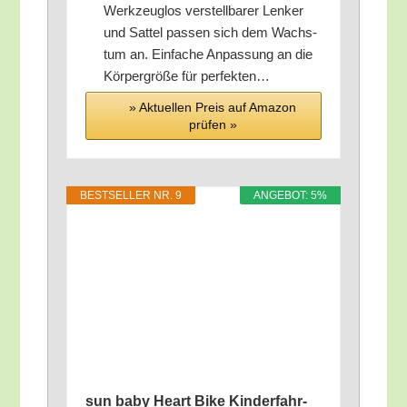
Werkzeuglos ver­stell­ba­rer Len­ker
und Sat­tel pas­sen sich dem Wachs­
tum an. Ein­fa­che Anpas­sung an die
Kör­per­grö­ße für perfekten…
» Aktu­el­len Preis auf Ama­zon
prü­fen »
BEST­SEL­LER NR. 9
ANGE­BOT: 5%
sun baby Heart Bike Kin­der­fahr­