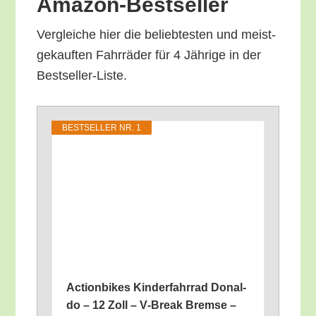
Amazon-Bestseller
Ver­glei­che hier die belieb­tes­ten und meist­
ge­kauf­ten Fahr­rä­der für 4 Jäh­ri­ge in der
Bestseller-Liste.
BEST­SEL­LER NR. 1
Action­bikes Kin­der­fahr­rad Donal­
do – 12 Zoll – V‑Break Brem­se –