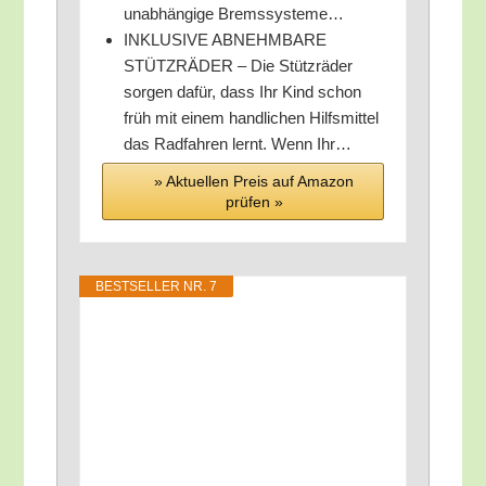
unab­hän­gi­ge Bremssysteme…
INKLUSIVE ABNEHMBARE
STÜTZRÄDER – Die Stütz­rä­der
sor­gen dafür, dass Ihr Kind schon
früh mit einem hand­li­chen Hilfs­mit­tel
das Rad­fah­ren lernt. Wenn Ihr…
» Aktu­el­len Preis auf Ama­zon
prü­fen »
BEST­SEL­LER NR. 7