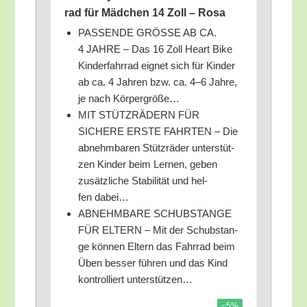
rad für Mäd­chen 14 Zoll – Rosa
PASSENDE GRÖSSE AB CA.
4 JAHRE – Das 16 Zoll Heart Bike
Kin­der­fahr­rad eig­net sich für Kin­der
ab ca. 4 Jah­ren bzw. ca. 4–6 Jah­re,
je nach Körpergröße…
MIT STÜTZRÄDERN FÜR
SICHERE ERSTE FAHRTEN – Die
abnehm­ba­ren Stütz­rä­der unter­stüt­
zen Kin­der beim Ler­nen, geben
zusätz­li­che Sta­bi­li­tät und hel­
fen dabei…
ABNEHMBARE SCHUBSTANGE
FÜR ELTERN – Mit der Schub­stan­
ge kön­nen Eltern das Fahr­rad beim
Üben bes­ser füh­ren und das Kind
kon­trol­liert unterstützen…
−5%