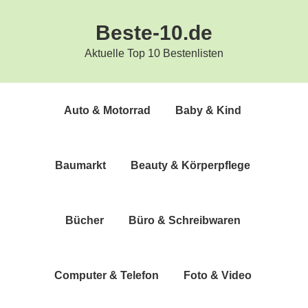
Zur
Zum
Beste-10.de
Hauptnavigation
Inhalt
springen
springen
Aktuelle Top 10 Bestenlisten
Auto & Motorrad
Baby & Kind
Bau­markt
Beau­ty & Körperpflege
Bücher
Büro & Schreibwaren
Com­pu­ter & Telefon
Foto & Video