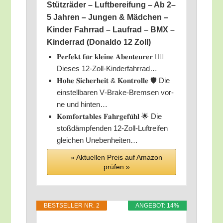
Stütz­rä­der – Luft­be­rei­fung – Ab 2–
5 Jah­ren – Jun­gen & Mäd­chen –
Kin­der Fahr­rad – Lauf­rad – BMX –
Kin­der­rad (Donal­do 12 Zoll)
𝐏𝐞𝐫𝐟𝐞𝐤𝐭 𝐟𝐮̈𝐫 𝐤𝐥𝐞𝐢𝐧𝐞 𝐀𝐛𝐞𝐧𝐭𝐞𝐮𝐫𝐞𝐫 🚴‍♂️
Die­ses 12-Zoll-Kinderfahrrad…
𝐇𝐨𝐡𝐞 𝐒𝐢𝐜𝐡𝐞𝐫𝐡𝐞𝐢𝐭 & 𝐊𝐨𝐧𝐭𝐫𝐨𝐥𝐥𝐞 🛡️ Die
ein­stell­ba­ren V‑Bra­ke-Brem­sen vor­
ne und hinten…
𝐊𝐨𝐦𝐟𝐨𝐫𝐭𝐚𝐛𝐥𝐞𝐬 𝐅𝐚𝐡𝐫𝐠𝐞𝐟𝐮̈𝐡𝐥 🌟 Die
stoß­dämp­fen­den 12-Zoll-Luft­rei­fen
glei­chen Unebenheiten…
» Aktu­el­len Preis auf Ama­zon
prü­fen »
BEST­SEL­LER NR. 2
ANGE­BOT: 14%