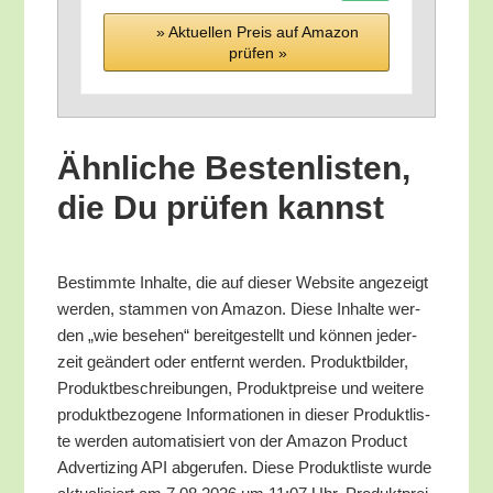
» Aktu­el­len Preis auf Ama­zon
prü­fen »
Ähn­li­che Bes­ten­lis­ten,
die Du prü­fen kannst
Bestimm­te Inhal­te, die auf die­ser Web­site ange­zeigt
wer­den, stam­men von Ama­zon. Die­se Inhal­te wer­
den „wie bese­hen“ bereit­ge­stellt und kön­nen jeder­
zeit geän­dert oder ent­fernt wer­den. Pro­dukt­bil­der,
Pro­dukt­be­schrei­bun­gen, Pro­dukt­prei­se und wei­te­re
pro­dukt­be­zo­ge­ne Infor­ma­tio­nen in die­ser Pro­dukt­lis­
te wer­den auto­ma­ti­siert von der Ama­zon Pro­duct
Adver­tiz­ing API abge­ru­fen. Die­se Pro­dukt­lis­te wur­de