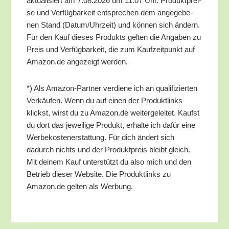
aktua­li­siert am 7.08.2026 um 11:07 Uhr. Pro­dukt­prei­
se und Ver­füg­bar­keit ent­spre­chen dem ange­ge­be­
nen Stand (Datum/​Uhrzeit) und kön­nen sich ändern.
Für den Kauf die­ses Pro­dukts gel­ten die Anga­ben zu
Preis und Ver­füg­bar­keit, die zum Kauf­zeit­punkt auf
Amazon.de ange­zeigt werden.
*) Als Ama­zon-Part­ner ver­die­ne ich an qua­li­fi­zier­ten
Ver­käu­fen. Wenn du auf einen der Pro­dukt­links
klickst, wirst du zu Amazon.de wei­ter­ge­lei­tet. Kaufst
du dort das jewei­li­ge Pro­dukt, erhal­te ich dafür eine
Wer­be­kos­ten­er­stat­tung. Für dich ändert sich
dadurch nichts und der Pro­dukt­preis bleibt gleich.
Mit dei­nem Kauf unter­stützt du also mich und den
Betrieb die­ser Web­site. Die Pro­dukt­links zu
Amazon.de gel­ten als Werbung.