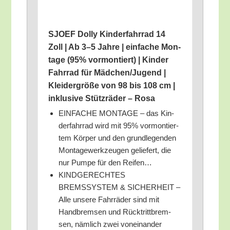
SJOEF Dol­ly Kin­der­fahr­rad 14
Zoll | Ab 3–5 Jah­re | ein­fa­che Mon­
ta­ge (95% vor­mon­tiert) | Kin­der
Fahr­rad für Mädchen/​Jugend |
Klei­der­grö­ße von 98 bis 108 cm |
inklu­si­ve Stütz­rä­der – Rosa
EINFACHE MONTAGE – das Kin­
der­fahr­rad wird mit 95% vor­mon­tier­
tem Kör­per und den grund­le­gen­den
Mon­ta­ge­werk­zeu­gen gelie­fert, die
nur Pum­pe für den Reifen…
KINDGERECHTES
BREMSSYSTEM & SICHERHEIT –
Alle unse­re Fahr­rä­der sind mit
Hand­brem­sen und Rück­tritt­brem­
sen, näm­lich zwei von­ein­an­der