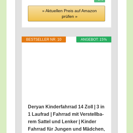
» Aktu­el­len Preis auf Ama­zon
prü­fen »
BEST­SEL­LER NR. 10
ANGE­BOT: 15%
Deryan Kin­der­fahr­rad 14 Zoll | 3 in
1 Lauf­rad | Fahr­rad mit Ver­stell­ba­
rem Sat­tel und Len­ker | Kin­der
Fahr­rad für Jun­gen und Mäd­chen,