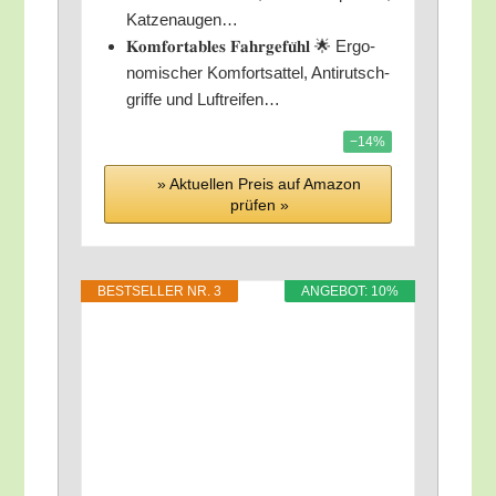
Katzenaugen…
𝐊𝐨𝐦𝐟𝐨𝐫𝐭𝐚𝐛𝐥𝐞𝐬 𝐅𝐚𝐡𝐫𝐠𝐞𝐟𝐮̈𝐡𝐥 🌟 Ergo­
no­mi­scher Kom­fort­sat­tel, Anti­rutsch­
grif­fe und Luftreifen…
−14%
» Aktu­el­len Preis auf Ama­zon
prü­fen »
BEST­SEL­LER NR. 3
ANGE­BOT: 10%