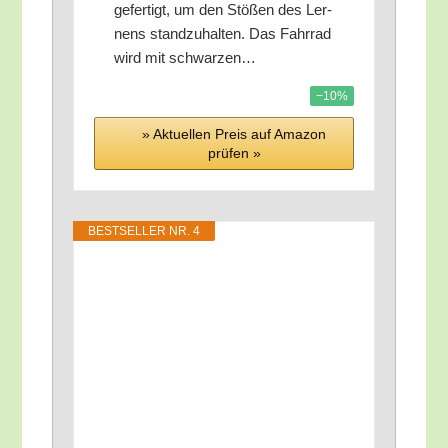
gefer­tigt, um den Stö­ßen des Ler­
nens stand­zu­hal­ten. Das Fahr­rad
wird mit schwarzen…
−10%
» Aktu­el­len Preis auf Ama­zon
prü­fen »
BEST­SEL­LER NR. 4