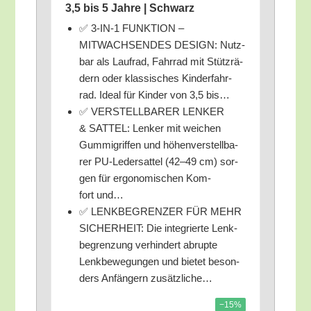
3,5 bis 5 Jah­re | Schwarz
✅ 3‑IN‑1 FUNKTION –
MITWACHSENDES DESIGN: Nutz­
bar als Lauf­rad, Fahr­rad mit Stütz­rä­
dern oder klas­si­sches Kin­der­fahr­
rad. Ide­al für Kin­der von 3,5 bis…
✅ VERSTELLBARER LENKER
& SATTEL: Len­ker mit wei­chen
Gum­mi­grif­fen und höhen­ver­stell­ba­
rer PU-Leder­sat­tel (42–49 cm) sor­
gen für ergo­no­mi­schen Kom­
fort und…
✅ LENKBEGRENZER FÜR MEHR
SICHERHEIT: Die inte­grier­te Lenk­
be­gren­zung ver­hin­dert abrup­te
Lenk­be­we­gun­gen und bie­tet beson­
ders Anfän­gern zusätzliche…
−15%