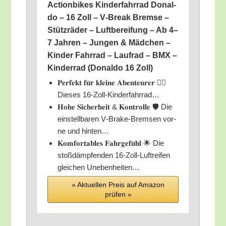
Action­bikes Kin­der­fahr­rad Donal­
do – 16 Zoll – V‑Break Brem­se –
Stütz­rä­der – Luft­be­rei­fung – Ab 4–
7 Jah­ren – Jun­gen & Mäd­chen –
Kin­der Fahr­rad – Lauf­rad – BMX –
Kin­der­rad (Donal­do 16 Zoll)
𝐏𝐞𝐫𝐟𝐞𝐤𝐭 𝐟𝐮̈𝐫 𝐤𝐥𝐞𝐢𝐧𝐞 𝐀𝐛𝐞𝐧𝐭𝐞𝐮𝐫𝐞𝐫 🚴‍♂️
Die­ses 16-Zoll-Kinderfahrrad…
𝐇𝐨𝐡𝐞 𝐒𝐢𝐜𝐡𝐞𝐫𝐡𝐞𝐢𝐭 & 𝐊𝐨𝐧𝐭𝐫𝐨𝐥𝐥𝐞 🛡️ Die
ein­stell­ba­ren V‑Bra­ke-Brem­sen vor­
ne und hinten…
𝐊𝐨𝐦𝐟𝐨𝐫𝐭𝐚𝐛𝐥𝐞𝐬 𝐅𝐚𝐡𝐫𝐠𝐞𝐟𝐮̈𝐡𝐥 🌟 Die
stoß­dämp­fen­den 16-Zoll-Luft­rei­fen
glei­chen Unebenheiten…
» Aktu­el­len Preis auf Ama­zon
prü­fen »