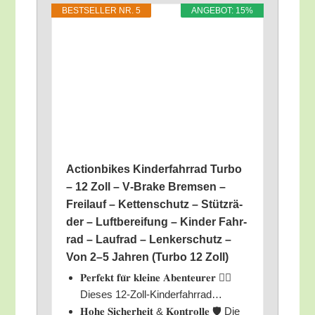
BEST­SEL­LER NR. 5
ANGE­BOT: 15%
Action­bikes Kin­der­fahr­rad Tur­bo
– 12 Zoll – V‑Brake Brem­sen –
Frei­lauf – Ket­ten­schutz – Stütz­rä­
der – Luft­be­rei­fung – Kin­der Fahr­
rad – Lauf­rad – Len­ker­schutz –
Von 2–5 Jah­ren (Tur­bo 12 Zoll)
𝐏𝐞𝐫𝐟𝐞𝐤𝐭 𝐟𝐮̈𝐫 𝐤𝐥𝐞𝐢𝐧𝐞 𝐀𝐛𝐞𝐧𝐭𝐞𝐮𝐫𝐞𝐫 🚴‍♂️
Die­ses 12-Zoll-Kinderfahrrad…
𝐇𝐨𝐡𝐞 𝐒𝐢𝐜𝐡𝐞𝐫𝐡𝐞𝐢𝐭 & 𝐊𝐨𝐧𝐭𝐫𝐨𝐥𝐥𝐞 🛡️ Die