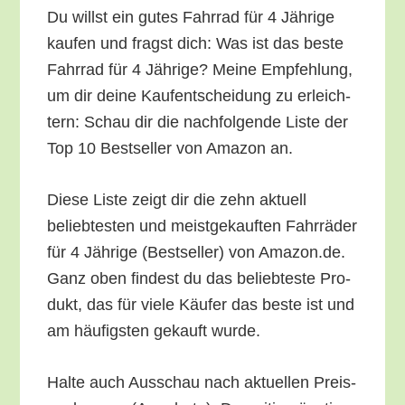
Du willst ein gutes Fahr­rad für 4 Jäh­ri­ge
kau­fen und fragst dich: Was ist das bes­te
Fahr­rad für 4 Jäh­ri­ge? Mei­ne Emp­feh­lung,
um dir dei­ne Kauf­ent­schei­dung zu erleich­
tern: Schau dir die nach­fol­gen­de Lis­te der
Top 10 Best­sel­ler von Ama­zon an.
Die­se Lis­te zeigt dir die zehn aktu­ell
belieb­tes­ten und meist­ge­kauf­ten Fahr­rä­der
für 4 Jäh­ri­ge (Best­sel­ler) von Amazon.de.
Ganz oben fin­dest du das belieb­tes­te Pro­
dukt, das für vie­le Käu­fer das bes­te ist und
am häu­figs­ten gekauft wurde.
Hal­te auch Aus­schau nach aktu­el­len Preis­