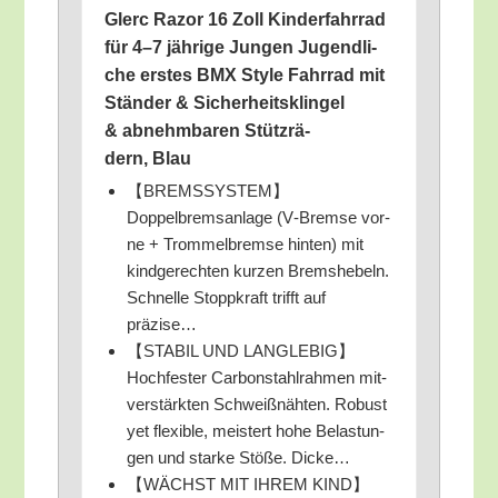
Glerc Razor 16 Zoll Kin­der­fahr­rad
für 4–7 jäh­ri­ge Jun­gen Jugend­li­
che ers­tes BMX Style Fahr­rad mit
Stän­der & Sicher­heits­klin­gel
& abnehm­ba­ren Stütz­rä­
dern, Blau
【BREMSSYSTEM】
Doppelbremsanlage (V‑Bremse vor­
ne + Trom­mel­brem­se hin­ten) mit
kind­ge­rech­ten kur­zen Brems­he­beln.
Schnel­le Stopp­kraft trifft auf
präzise…
【STABIL UND LANGLEBIG】
Hochfester Car­bon­stahl­rah­men mit­
ver­stärk­ten Schweiß­näh­ten. Robust
yet fle­xi­ble, meis­tert hohe Belas­tun­
gen und star­ke Stö­ße. Dicke…
【WÄCHST MIT IHREM KIND】