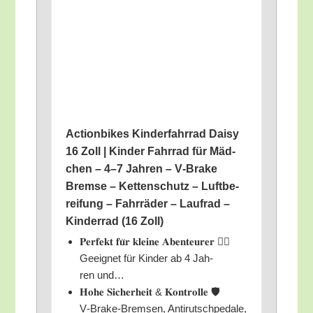
Action­bikes Kin­der­fahr­rad Dai­sy
16 Zoll | Kin­der Fahr­rad für Mäd­
chen – 4–7 Jah­ren – V‑Brake
Brem­se – Ket­ten­schutz – Luft­be­
rei­fung – Fahr­rä­der – Lauf­rad –
Kin­der­rad (16 Zoll)
𝐏𝐞𝐫𝐟𝐞𝐤𝐭 𝐟𝐮̈𝐫 𝐤𝐥𝐞𝐢𝐧𝐞 𝐀𝐛𝐞𝐧𝐭𝐞𝐮𝐫𝐞𝐫 🚴‍♂️
Geeig­net für Kin­der ab 4 Jah­
ren und…
𝐇𝐨𝐡𝐞 𝐒𝐢𝐜𝐡𝐞𝐫𝐡𝐞𝐢𝐭 & 𝐊𝐨𝐧𝐭𝐫𝐨𝐥𝐥𝐞 🛡️
V‑Bra­ke-Brem­sen, Anti­rutsch­pe­da­le,