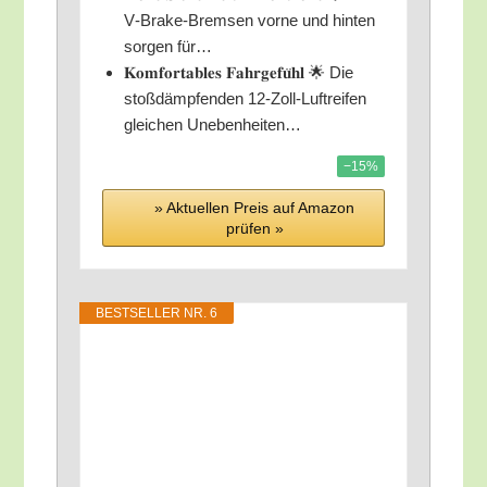
V‑Bra­ke-Brem­sen vor­ne und hin­ten
sor­gen für…
𝐊𝐨𝐦𝐟𝐨𝐫𝐭𝐚𝐛𝐥𝐞𝐬 𝐅𝐚𝐡𝐫𝐠𝐞𝐟𝐮̈𝐡𝐥 🌟 Die
stoß­dämp­fen­den 12-Zoll-Luft­rei­fen
glei­chen Unebenheiten…
−15%
» Aktu­el­len Preis auf Ama­zon
prü­fen »
BEST­SEL­LER NR. 6