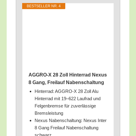
BEST­SEL­LER NR. 4
AGGRO‑X 28 Zoll Hin­ter­rad Nexus
8 Gang, Frei­lauf Nabenschaltung
Hin­ter­rad: AGGRO‑X 28 Zoll Alu
Hin­ter­rad mit 19–622 Lauf­rad und
Fel­gen­brem­se für zuver­läs­si­ge
Bremsleistung
Nexus Naben­schal­tung: Nexus Inter
8 Gang Frei­lauf Naben­schal­tung
schwarz