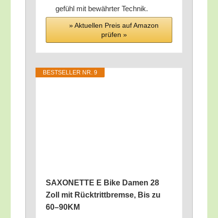
ge­fühl mit bewähr­ter Technik.
» Aktu­el­len Preis auf Ama­zon
prü­fen »
BEST­SEL­LER NR. 9
SAXONETTE E Bike Damen 28
Zoll mit Rück­tritt­brem­se, Bis zu
60–90KM