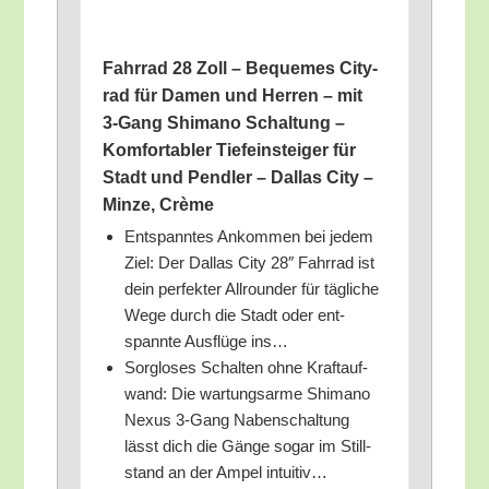
Fahr­rad 28 Zoll – Beque­mes City­
rad für Damen und Her­ren – mit
3‑Gang Shi­ma­no Schal­tung –
Kom­for­ta­bler Tie­fein­stei­ger für
Stadt und Pend­ler – Dal­las City –
Min­ze, Crème
Ent­spann­tes Ankom­men bei jedem
Ziel: Der Dal­las City 28″ Fahr­rad ist
dein per­fek­ter All­roun­der für täg­li­che
Wege durch die Stadt oder ent­
spann­te Aus­flü­ge ins…
Sorg­lo­ses Schal­ten ohne Kraft­auf­
wand: Die war­tungs­ar­me Shi­ma­no
Nexus 3‑Gang Naben­schal­tung
lässt dich die Gän­ge sogar im Still­
stand an der Ampel intuitiv…