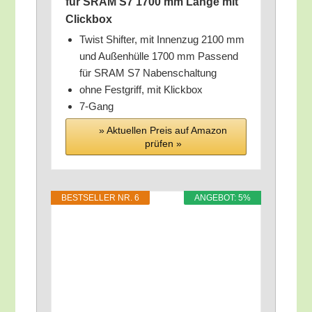
für SRAM S7 1700 mm Län­ge mit
Clickbox
Twist Shif­ter, mit Innen­zug 2100 mm
und Außen­hül­le 1700 mm Pas­send
für SRAM S7 Nabenschaltung
ohne Fest­griff, mit Klickbox
7‑Gang
» Aktu­el­len Preis auf Ama­zon
prü­fen »
BEST­SEL­LER NR. 6
ANGE­BOT: 5%