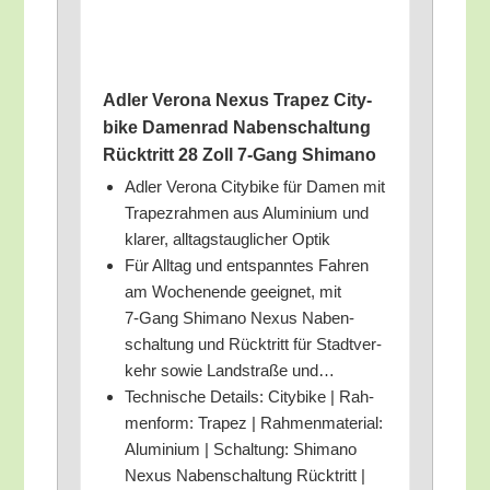
Adler Vero­na Nexus Tra­pez City­
bike Damen­rad Naben­schal­tung
Rück­tritt 28 Zoll 7‑Gang Shimano
Adler Vero­na City­bike für Damen mit
Tra­pez­rah­men aus Alu­mi­ni­um und
kla­rer, all­tags­taug­li­cher Optik
Für All­tag und ent­spann­tes Fah­ren
am Wochen­en­de geeig­net, mit
7‑Gang Shi­ma­no Nexus Naben­
schal­tung und Rück­tritt für Stadt­ver­
kehr sowie Land­stra­ße und…
Tech­ni­sche Details: City­bike | Rah­
men­form: Tra­pez | Rah­men­ma­te­ri­al:
Alu­mi­ni­um | Schal­tung: Shi­ma­no
Nexus Naben­schal­tung Rück­tritt |