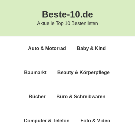
Zur
Zum
Beste-10.de
Hauptnavigation
Inhalt
springen
springen
Aktuelle Top 10 Bestenlisten
Auto & Motorrad
Baby & Kind
Bau­markt
Beau­ty & Körperpflege
Bücher
Büro & Schreibwaren
Com­pu­ter & Telefon
Foto & Video