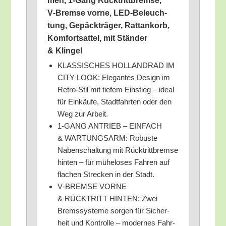
men, 1‑Gang Rück­tritt­brem­se,
V‑Bremse vor­ne, LED-Beleuch­
tung, Gepäck­trä­ger, Rat­tan­korb,
Kom­fort­sat­tel, mit Stän­der
& Klingel
KLASSISCHES HOLLANDRAD IM
CITY-LOOK: Ele­gan­tes Design im
Retro-Stil mit tie­fem Ein­stieg – ide­al
für Ein­käu­fe, Stadt­fahr­ten oder den
Weg zur Arbeit.
1‑GANG ANTRIEB – EINFACH
& WARTUNGSARM: Robus­te
Naben­schal­tung mit Rück­tritt­brem­se
hin­ten – für mühe­lo­ses Fah­ren auf
fla­chen Stre­cken in der Stadt.
V‑BREMSE VORNE
& RÜCKTRITT HINTEN: Zwei
Brems­sys­te­me sor­gen für Sicher­
heit und Kon­trol­le – moder­nes Fahr­