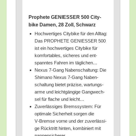
Pro­phe­te GENIESSER 500 City­
bike Damen, 28 Zoll, Schwarz
Hoch­wer­ti­ges City­bike für den All­tag:
Das PROPHETE GENIESSER 500
ist ein hoch­wer­ti­ges City­bike für
kom­for­ta­bles, siche­res und ent­
spann­tes Fah­ren im täglichen…
Nexus 7‑Gang Naben­schal­tung: Die
Shi­ma­no Nexus 7‑Gang Naben­
schal­tung bie­tet prä­zi­se, war­tungs­
ar­me und leicht­gän­gi­ge Gang­wech­
sel für fla­che und leicht…
Zuver­läs­si­ges Brems­sys­tem: Für
opti­ma­le Sicher­heit sor­gen die
V‑Bremse vor­ne und der zuver­läs­si­
ge Rück­tritt hin­ten, kom­bi­niert mit
pannensicherer…