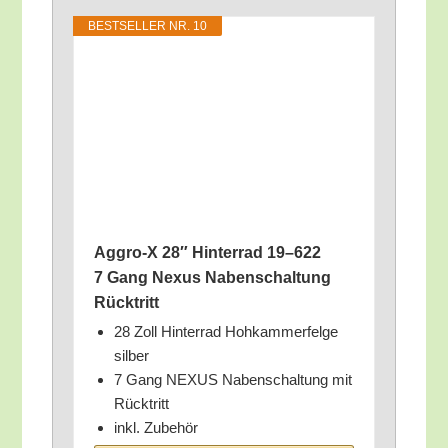
BEST­SEL­LER NR. 10
Aggro‑X 28″ Hin­ter­rad 19–622
7 Gang Nexus Naben­schal­tung
Rücktritt
28 Zoll Hin­ter­rad Hoh­kam­mer­fel­ge
silber
7 Gang NEXUS Naben­schal­tung mit
Rücktritt
inkl. Zube­hör