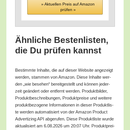
» Aktu­el­len Preis auf Ama­zon
prü­fen »
Ähn­li­che Bes­ten­lis­ten,
die Du prü­fen kannst
Bestimm­te Inhal­te, die auf die­ser Web­site ange­zeigt
wer­den, stam­men von Ama­zon. Die­se Inhal­te wer­
den „wie bese­hen“ bereit­ge­stellt und kön­nen jeder­
zeit geän­dert oder ent­fernt wer­den. Pro­dukt­bil­der,
Pro­dukt­be­schrei­bun­gen, Pro­dukt­prei­se und wei­te­re
pro­dukt­be­zo­ge­ne Infor­ma­tio­nen in die­ser Pro­dukt­lis­
te wer­den auto­ma­ti­siert von der Ama­zon Pro­duct
Adver­tiz­ing API abge­ru­fen. Die­se Pro­dukt­lis­te wur­de
aktua­li­siert am 6.08.2026 um 20:07 Uhr. Pro­dukt­prei­