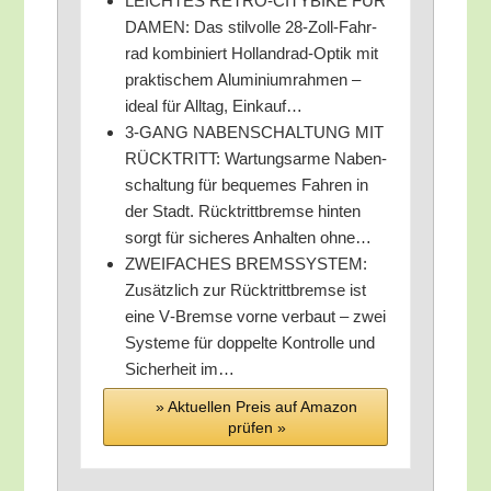
LEICHTES RETRO-CITYBIKE FÜR
DAMEN: Das stil­vol­le 28-Zoll-Fahr­
rad kom­bi­niert Hol­land­rad-Optik mit
prak­ti­schem Alu­mi­ni­um­rah­men –
ide­al für All­tag, Einkauf…
3‑GANG NABENSCHALTUNG MIT
RÜCKTRITT: War­tungs­ar­me Naben­
schal­tung für beque­mes Fah­ren in
der Stadt. Rück­tritt­brem­se hin­ten
sorgt für siche­res Anhal­ten ohne…
ZWEIFACHES BREMSSYSTEM:
Zusätz­lich zur Rück­tritt­brem­se ist
eine V‑Bremse vor­ne ver­baut – zwei
Sys­te­me für dop­pel­te Kon­trol­le und
Sicher­heit im…
» Aktu­el­len Preis auf Ama­zon
prü­fen »