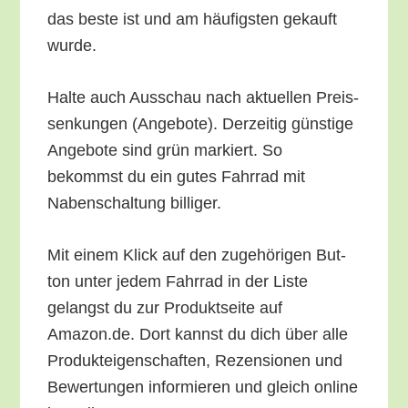
das bes­te ist und am häu­figs­ten gekauft
wurde.
Hal­te auch Aus­schau nach aktu­el­len Preis­
sen­kun­gen (Ange­bo­te). Der­zei­tig güns­ti­ge
Ange­bo­te sind grün mar­kiert. So
bekommst du ein gutes Fahr­rad mit
Naben­schal­tung billiger.
Mit einem Klick auf den zuge­hö­ri­gen But­
ton unter jedem Fahr­rad in der Lis­te
gelangst du zur Pro­dukt­sei­te auf
Amazon.de. Dort kannst du dich über alle
Pro­duk­tei­gen­schaf­ten, Rezen­sio­nen und
Bewer­tun­gen infor­mie­ren und gleich online