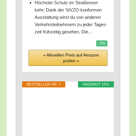
Höchs­ter Schutz im Stra­ßen­ver­
kehr: Dank der StV­ZO-kon­for­men
Aus­stat­tung wirst du von ande­ren
Ver­kehrs­teil­neh­mern zu jeder Tages­
zeit früh­zei­tig gese­hen. Die…
−5%
» Aktu­el­len Preis auf Ama­zon
prü­fen »
BEST­SEL­LER NR. 7
ANGE­BOT: 15%