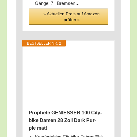
Gän­ge: 7 | Bremsen…
» Aktu­el­len Preis auf Ama­zon
prü­fen »
BEST­SEL­LER NR. 2
Pro­phe­te GENIESSER 100 City­
bike Damen 28 Zoll Dark Pur­
ple matt
Kom­for­ta­bles City­bike-Fahr­ge­fühl: