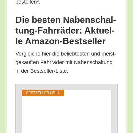
bestellen*.
Die bes­ten Naben­schal­
tung-Fahr­rä­der: Aktu­el­
le Amazon-Bestseller
Ver­glei­che hier die belieb­tes­ten und meist­
ge­kauf­ten Fahr­rä­der mit Naben­schal­tung
in der Bestseller-Liste.
BEST­SEL­LER NR. 1