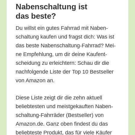
Naben­schal­tung ist
das beste?
Du willst ein gutes Fahr­rad mit Naben­
schal­tung kau­fen und fragst dich: Was ist
das bes­te Naben­schal­tung-Fahr­rad? Mei­
ne Emp­feh­lung, um dir dei­ne Kauf­ent­
schei­dung zu erleich­tern: Schau dir die
nach­fol­gen­de Lis­te der Top 10 Best­sel­ler
von Ama­zon an.
Die­se Lis­te zeigt dir die zehn aktu­ell
belieb­tes­ten und meist­ge­kauf­ten Naben­
schal­tung-Fahr­rä­der (Best­sel­ler) von
Amazon.de. Ganz oben fin­dest du das
belieb­tes­te Pro­dukt, das für vie­le Käu­fer