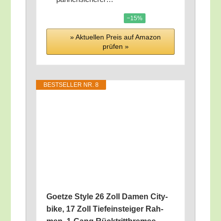
−15%
» Aktu­el­len Preis auf Ama­zon
prü­fen »
BEST­SEL­LER NR. 8
Goet­ze Style 26 Zoll Damen City­
bike, 17 Zoll Tie­fein­stei­ger Rah­