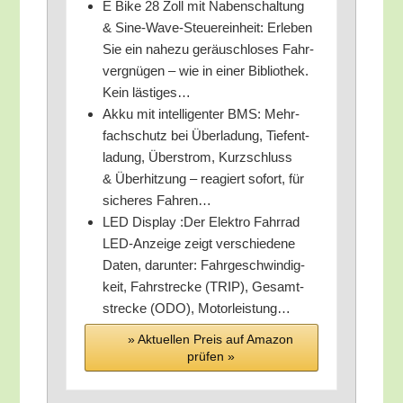
E Bike 28 Zoll mit Naben­schal­tung
& Sine-Wave-Steu­er­ein­heit: Erle­ben
Sie ein nahe­zu geräusch­lo­ses Fahr­
ver­gnü­gen – wie in einer Biblio­thek.
Kein lästiges…
Akku mit intel­li­gen­ter BMS: Mehr­
fach­schutz bei Über­la­dung, Tief­ent­
la­dung, Über­strom, Kurz­schluss
& Über­hit­zung – reagiert sofort, für
siche­res Fahren…
LED Dis­play :Der Elek­tro Fahr­rad
LED-Anzei­ge zeigt ver­schie­de­ne
Daten, dar­un­ter: Fahr­ge­schwin­dig­
keit, Fahr­stre­cke (TRIP), Gesamt­
stre­cke (ODO), Motorleistung…
» Aktu­el­len Preis auf Ama­zon
prü­fen »