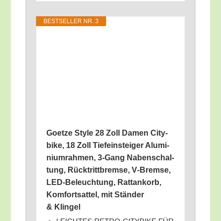
BEST­SEL­LER NR. 3
Goet­ze Style 28 Zoll Damen City­
bike, 18 Zoll Tie­fein­stei­ger Alu­mi­
ni­um­rah­men, 3‑Gang Naben­schal­
tung, Rück­tritt­brem­se, V‑Bremse,
LED-Beleuch­tung, Rat­tan­korb,
Kom­fort­sat­tel, mit Stän­der
& Klingel