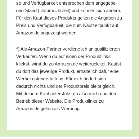
se und Ver­füg­bar­keit ent­spre­chen dem ange­ge­be­
nen Stand (Datum/​Uhrzeit) und kön­nen sich ändern.
Für den Kauf die­ses Pro­dukts gel­ten die Anga­ben zu
Preis und Ver­füg­bar­keit, die zum Kauf­zeit­punkt auf
Amazon.de ange­zeigt werden.
*) Als Ama­zon-Part­ner ver­die­ne ich an qua­li­fi­zier­ten
Ver­käu­fen. Wenn du auf einen der Pro­dukt­links
klickst, wirst du zu Amazon.de wei­ter­ge­lei­tet. Kaufst
du dort das jewei­li­ge Pro­dukt, erhal­te ich dafür eine
Wer­be­kos­ten­er­stat­tung. Für dich ändert sich
dadurch nichts und der Pro­dukt­preis bleibt gleich.
Mit dei­nem Kauf unter­stützt du also mich und den
Betrieb die­ser Web­site. Die Pro­dukt­links zu
Amazon.de gel­ten als Werbung.