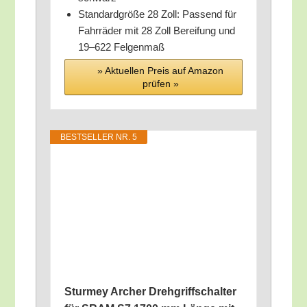
Stan­dard­grö­ße 28 Zoll: Pas­send für
Fahr­rä­der mit 28 Zoll Berei­fung und
19–622 Felgenmaß
» Aktu­el­len Preis auf Ama­zon
prü­fen »
BEST­SEL­LER NR. 5
Stur­mey Archer Dreh­griff­schal­ter