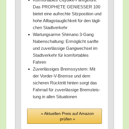
Das PROPHETE GENIESSER 100
bie­tet eine auf­rech­te Sitz­po­si­ti­on und
hohe All­tags­taug­lich­keit für den täg­li­
chen Stadtverkehr
War­tungs­ar­me Shi­ma­no 3‑Gang
Naben­schal­tung: Ermög­licht sanf­te
und zuver­läs­si­ge Gang­wech­sel im
Stadt­ver­kehr für kom­for­ta­bles
Fahren
Zuver­läs­si­ges Brems­sys­tem: Mit
der Vor­der-V-Brem­se und dem
siche­ren Rück­tritt hin­ten sorgt das
Fahr­rad für zuver­läs­si­ge Brems­leis­
tung in allen Situationen
» Aktu­el­len Preis auf Ama­zon
prü­fen »