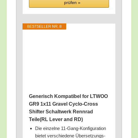
prü­fen »
BEST­SEL­LER NR. 8
Gene­risch Kom­pa­ti­bel for LTWOO
GR9 1x11 Gra­vel Cyclo-Cross
Shif­ter Schalt­werk Renn­rad
Teile(RL Lever and RD)
Die ein­zel­ne 11-Gang-Kon­fi­gu­ra­ti­on
bie­tet ver­schie­de­ne Über­set­zungs­