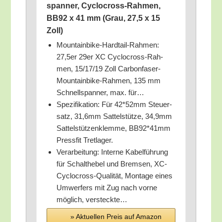
span­ner, Cyclo­cross-Rah­men,
BB92 x 41 mm (Grau, 27,5 x 15
Zoll)
Moun­tain­bike-Hard­tail-Rah­men:
27,5er 29er XC Cyclo­cross-Rah­
men, 15/​17/​19 Zoll Car­bon­fa­ser-
Moun­tain­bike-Rah­men, 135 mm
Schnell­span­ner, max. für…
Spe­zi­fi­ka­ti­on: Für 42*52mm Steu­er­
satz, 31,6mm Sat­tel­stüt­ze, 34,9mm
Sat­tel­stüt­zen­klem­me, BB92*41mm
Press­fit Tretlager.
Ver­ar­bei­tung: Inter­ne Kabel­füh­rung
für Schalt­he­bel und Brem­sen, XC-
Cyclo­cross-Qua­li­tät, Mon­ta­ge eines
Umwer­fers mit Zug nach vor­ne
mög­lich, versteckte…
» Aktu­el­len Preis auf Ama­zon