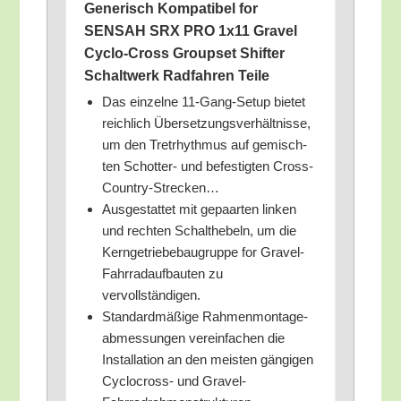
Gene­risch Kom­pa­ti­bel for
SENSAH SRX PRO 1x11 Gra­vel
Cyclo-Cross Group­set Shif­ter
Schalt­werk Rad­fah­ren Teile
Das ein­zel­ne 11-Gang-Set­up bie­tet
reich­lich Über­set­zungs­ver­hält­nis­se,
um den Tret­rhyth­mus auf gemisch­
ten Schot­ter- und befes­tig­ten Cross-
Country-Strecken…
Aus­ge­stat­tet mit gepaar­ten lin­ken
und rech­ten Schalt­he­beln, um die
Kern­ge­trie­be­bau­grup­pe for Gra­vel-
Fahr­rad­auf­bau­ten zu
vervollständigen.
Stan­dard­mä­ßi­ge Rah­men­mon­ta­ge­
ab­mes­sun­gen ver­ein­fa­chen die
Instal­la­ti­on an den meis­ten gän­gi­gen
Cyclo­cross- und Gravel-