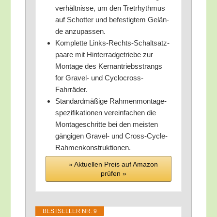
ver­hält­nis­se, um den Tret­rhyth­mus
auf Schot­ter und befes­tig­tem Gelän­
de anzupassen.
Kom­plet­te Links-Rechts-Schalt­satz­
paa­re mit Hin­ter­rad­ge­trie­be zur
Mon­ta­ge des Kern­an­triebs­strangs
for Gra­vel- und Cyclocross-
Fahrräder.
Stan­dard­mä­ßi­ge Rah­men­mon­ta­ge­
spe­zi­fi­ka­tio­nen ver­ein­fa­chen die
Mon­ta­ge­schrit­te bei den meis­ten
gän­gi­gen Gra­vel- und Cross-Cycle-
Rahmenkonstruktionen.
» Aktu­el­len Preis auf Ama­zon
prü­fen »
BEST­SEL­LER NR. 9