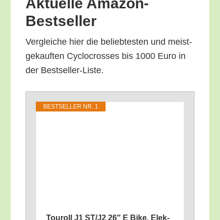
Aktu­el­le Amazon-
Bestseller
Ver­glei­che hier die belieb­tes­ten und meist­
ge­kauf­ten Cyclo­cros­ses bis 1000 Euro in
der Bestseller-Liste.
BEST­SEL­LER NR. 1
Tou­roll J1 ST/​J2 26″ E Bike, Elek­