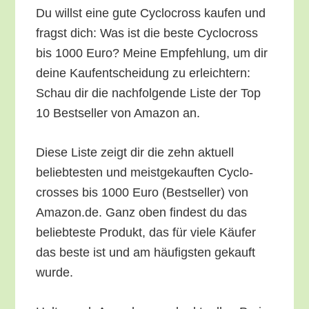
Du willst eine gute Cyclo­cross kau­fen und
fragst dich: Was ist die bes­te Cyclo­cross
bis 1000 Euro? Mei­ne Emp­feh­lung, um dir
dei­ne Kauf­ent­schei­dung zu erleich­tern:
Schau dir die nach­fol­gen­de Lis­te der Top
10 Best­sel­ler von Ama­zon an.
Die­se Lis­te zeigt dir die zehn aktu­ell
belieb­tes­ten und meist­ge­kauf­ten Cyclo­
cros­ses bis 1000 Euro (Best­sel­ler) von
Amazon.de. Ganz oben fin­dest du das
belieb­tes­te Pro­dukt, das für vie­le Käu­fer
das bes­te ist und am häu­figs­ten gekauft
wurde.