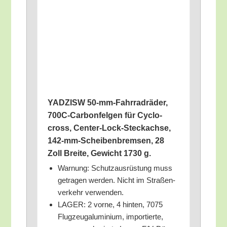
YADZISW 50-mm-Fahr­rad­rä­der,
700C-Car­bon­fel­gen für Cyclo­
cross, Cen­ter-Lock-Steck­ach­se,
142-mm-Schei­ben­brem­sen, 28
Zoll Brei­te, Gewicht 1730 g.
War­nung: Schutz­aus­rüs­tung muss
getra­gen wer­den. Nicht im Stra­ßen­
ver­kehr verwenden.
LAGER: 2 vor­ne, 4 hin­ten, 7075
Flug­zeug­alu­mi­ni­um, impor­tier­te,