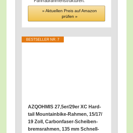
Fahrradrahmenstrukturen.
» Aktu­el­len Preis auf Ama­zon
prü­fen »
BEST­SEL­LER NR. 7
AZQOHMIS 27,5er/29er XC Hard­
tail Moun­tain­bike-Rah­men, 15/​17/​
19 Zoll, Car­bon­fa­ser-Schei­ben­
brems­rah­men, 135 mm Schnell­