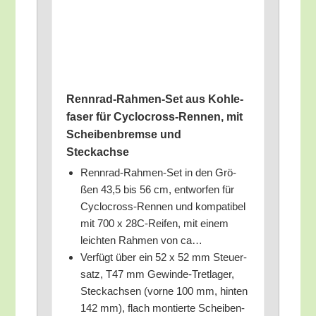
Renn­rad-Rah­men-Set aus Koh­le­
fa­ser für Cyclo­cross-Ren­nen, mit
Schei­ben­brem­se und
Steckachse
Renn­rad-Rah­men-Set in den Grö­
ßen 43,5 bis 56 cm, ent­wor­fen für
Cyclo­cross-Ren­nen und kom­pa­ti­bel
mit 700 x 28C-Rei­fen, mit einem
leich­ten Rah­men von ca…
Ver­fügt über ein 52 x 52 mm Steu­er­
satz, T47 mm Gewin­de-Tret­la­ger,
Steck­ach­sen (vor­ne 100 mm, hin­ten
142 mm), flach mon­tier­te Schei­ben­