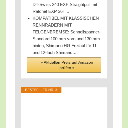
DT-Swiss 240 EXP Straight­pull mit
Rat­chet EXP 36T…
KOMPATIBEL MIT KLASSISCHEN
RENNRÄDERN MIT
FELGENBREMSE: Schnell­span­ner-
Stan­dard 100 mm vorn und 130 mm
hin­ten, Shi­ma­no HG Frei­lauf für 11-
und 12-fach Shimano…
» Aktu­el­len Preis auf Ama­zon
prü­fen »
BEST­SEL­LER NR. 3