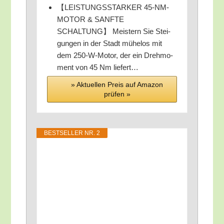
【LEISTUNGSSTARKER 45-NM-
MOTOR & SANFTE
SCHALTUNG】 Meis­tern Sie Stei­
gun­gen in der Stadt mühe­los mit
dem 250-W-Motor, der ein Dreh­mo­
ment von 45 Nm liefert…
» Aktu­el­len Preis auf Ama­zon
prü­fen »
BEST­SEL­LER NR. 2