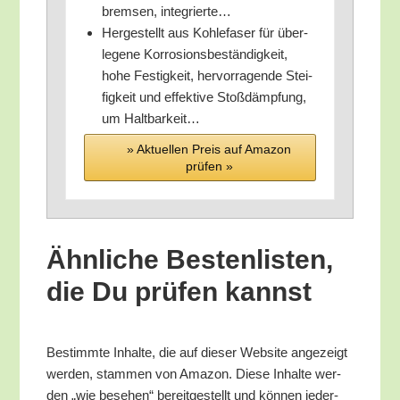
brem­sen, integrierte…
Her­ge­stellt aus Koh­le­fa­ser für über­
le­ge­ne Kor­ro­si­ons­be­stän­dig­keit,
hohe Fes­tig­keit, her­vor­ra­gen­de Stei­
fig­keit und effek­ti­ve Stoß­dämp­fung,
um Haltbarkeit…
» Aktu­el­len Preis auf Ama­zon
prü­fen »
Ähn­li­che Bes­ten­lis­ten,
die Du prü­fen kannst
Bestimm­te Inhal­te, die auf die­ser Web­site ange­zeigt
wer­den, stam­men von Ama­zon. Die­se Inhal­te wer­
den „wie bese­hen“ bereit­ge­stellt und kön­nen jeder­