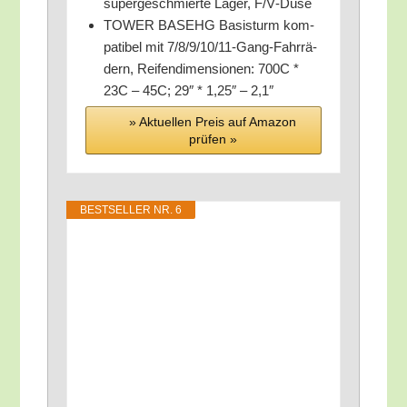
super­ge­schmier­te Lager, F/​V‑Düse
TOWER BASEHG Basis­turm kom­
pa­ti­bel mit 7/8/9/10/11-Gang-Fahr­rä­
dern, Rei­fen­di­men­sio­nen: 700C *
23C – 45C; 29″ * 1,25″ – 2,1″
» Aktu­el­len Preis auf Ama­zon
prü­fen »
BEST­SEL­LER NR. 6