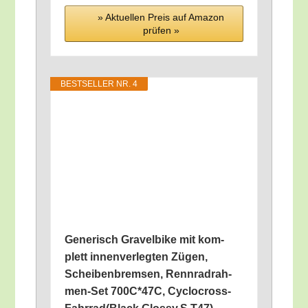
» Aktu­el­len Preis auf Ama­zon
prü­fen »
BEST­SEL­LER NR. 4
Gene­risch Gra­vel­bike mit kom­
plett innen­ver­leg­ten Zügen,
Schei­ben­brem­sen, Renn­rad­rah­
men-Set 700C*47C, Cyclocross-