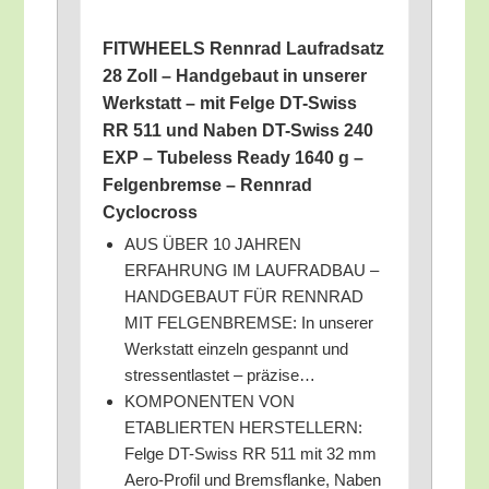
FITWHEELS Renn­rad Lauf­rad­satz
28 Zoll – Hand­ge­baut in unse­rer
Werk­statt – mit Fel­ge DT-Swiss
RR 511 und Naben DT-Swiss 240
EXP – Tube­l­ess Rea­dy 1640 g –
Fel­gen­brem­se – Renn­rad
Cyclocross
AUS ÜBER 10 JAHREN
ERFAHRUNG IM LAUFRADBAU –
HANDGEBAUT FÜR RENNRAD
MIT FELGENBREMSE: In unse­rer
Werk­statt ein­zeln gespannt und
stress­ent­las­tet – präzise…
KOMPONENTEN VON
ETABLIERTEN HERSTELLERN:
Fel­ge DT-Swiss RR 511 mit 32 mm
Aero-Pro­fil und Brems­flan­ke, Naben