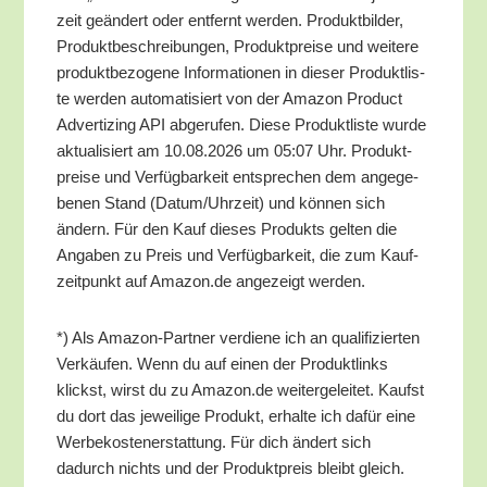
zeit geän­dert oder ent­fernt wer­den. Pro­dukt­bil­der,
Pro­dukt­be­schrei­bun­gen, Pro­dukt­prei­se und wei­te­re
pro­dukt­be­zo­ge­ne Infor­ma­tio­nen in die­ser Pro­dukt­lis­
te wer­den auto­ma­ti­siert von der Ama­zon Pro­duct
Adver­tiz­ing API abge­ru­fen. Die­se Pro­dukt­lis­te wur­de
aktua­li­siert am 10.08.2026 um 05:07 Uhr. Pro­dukt­
prei­se und Ver­füg­bar­keit ent­spre­chen dem ange­ge­
be­nen Stand (Datum/​Uhrzeit) und kön­nen sich
ändern. Für den Kauf die­ses Pro­dukts gel­ten die
Anga­ben zu Preis und Ver­füg­bar­keit, die zum Kauf­
zeit­punkt auf Amazon.de ange­zeigt werden.
*) Als Ama­zon-Part­ner ver­die­ne ich an qua­li­fi­zier­ten
Ver­käu­fen. Wenn du auf einen der Pro­dukt­links
klickst, wirst du zu Amazon.de wei­ter­ge­lei­tet. Kaufst
du dort das jewei­li­ge Pro­dukt, erhal­te ich dafür eine
Wer­be­kos­ten­er­stat­tung. Für dich ändert sich
dadurch nichts und der Pro­dukt­preis bleibt gleich.