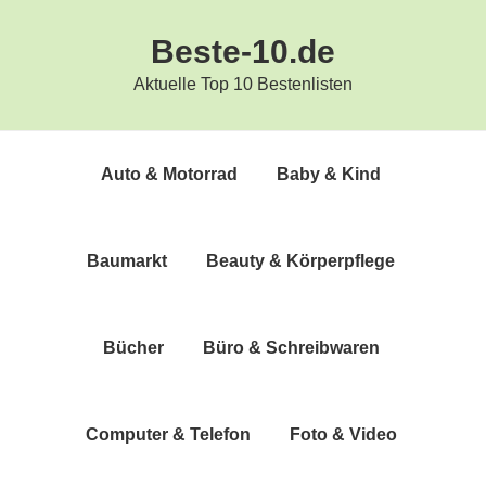
Zur
Zum
Beste-10.de
Hauptnavigation
Inhalt
springen
springen
Aktuelle Top 10 Bestenlisten
Auto & Motorrad
Baby & Kind
Bau­markt
Beau­ty & Körperpflege
Bücher
Büro & Schreibwaren
Com­pu­ter & Telefon
Foto & Video