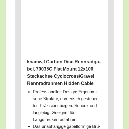
ksam­wjf Car­bon Disc Renn­rad­ga­
bel, 70035C Flat Mount 12x100
Steck­ach­se Cyclocross/​Gravel
Renn­rad­rah­men Hid­den Cable
Pro­fes­sio­nel­les Design: Ergo­no­mi­
sche Struk­tur, nume­risch gesteu­er­
tes Prä­zi­si­ons­bie­gen. Schock und
lang­le­big. Geeig­net für
Langstreckenradfahren.
Das unab­hän­gi­ge gabel­för­mi­ge Brü­