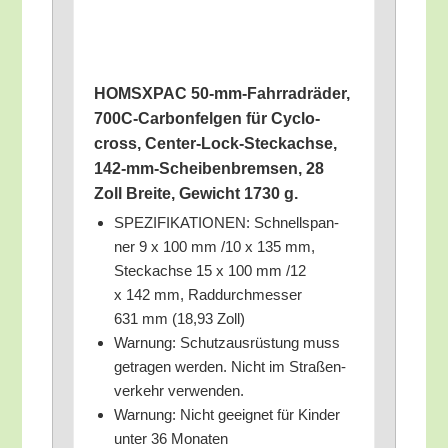
HOMSXPAC 50-mm-Fahr­rad­rä­der,
700C-Car­bon­fel­gen für Cyclo­
cross, Cen­ter-Lock-Steck­ach­se,
142-mm-Schei­ben­brem­sen, 28
Zoll Brei­te, Gewicht 1730 g.
SPEZIFIKATIONEN: Schnell­span­
ner 9 x 100 mm /​10 x 135 mm,
Steck­ach­se 15 x 100 mm /​12
x 142 mm, Rad­durch­mes­ser
631 mm (18,93 Zoll)
War­nung: Schutz­aus­rüs­tung muss
getra­gen wer­den. Nicht im Stra­ßen­
ver­kehr verwenden.
War­nung: Nicht geeig­net für Kin­der
unter 36 Monaten