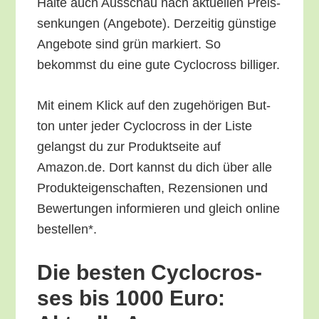
Hal­te auch Aus­schau nach aktu­el­len Preis­
sen­kun­gen (Ange­bo­te). Der­zei­tig güns­ti­ge
Ange­bo­te sind grün mar­kiert. So
bekommst du eine gute Cyclo­cross billiger.
Mit einem Klick auf den zuge­hö­ri­gen But­
ton unter jeder Cyclo­cross in der Lis­te
gelangst du zur Pro­dukt­sei­te auf
Amazon.de. Dort kannst du dich über alle
Pro­duk­tei­gen­schaf­ten, Rezen­sio­nen und
Bewer­tun­gen infor­mie­ren und gleich online
bestellen*.
Die bes­ten Cyclo­cros­
ses bis 1000 Euro: