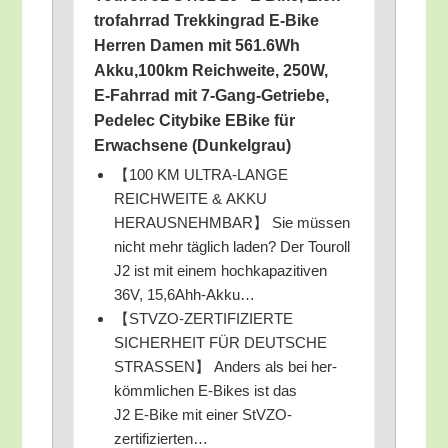
tro­fahr­rad Trek­king­rad E‑Bike
Her­ren Damen mit 561.6Wh
Akku,100km Reich­wei­te, 250W,
E‑Fahrrad mit 7‑Gang-Getrie­be,
Pedelec City­bike EBike für
Erwach­se­ne (Dun­kel­grau)
【100 KM ULTRA-LANGE
REICHWEITE & AKKU
HERAUSNEHMBAR】 Sie müs­sen
nicht mehr täg­lich laden? Der Tou­roll
J2 ist mit einem hoch­ka­pa­zi­ti­ven
36V, 15,6Ahh-Akku…
【STVZO-ZERTIFIZIERTE
SICHERHEIT FÜR DEUTSCHE
STRASSEN】 Anders als bei her­
kömm­li­chen E‑Bikes ist das
J2 E‑Bike mit einer StVZO-
zertifizierten…