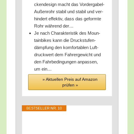
cken­de­sign macht das Vor­der­ga­bel-
Außen­rohr sta­bil und sta­bil und ver­
hin­dert effek­tiv, dass das geform­te
Rohr wäh­rend der…
Je nach Cha­rak­te­ris­tik des Moun­
tain­bikes kann die Druck­stu­fen­
dämp­fung den kom­for­ta­blen Luft­
druck­wert dem Fah­rer­ge­wicht und
den Fahr­be­din­gun­gen anpas­sen,
um ein…
» Aktu­el­len Preis auf Ama­zon
prü­fen »
BEST­SEL­LER NR. 10