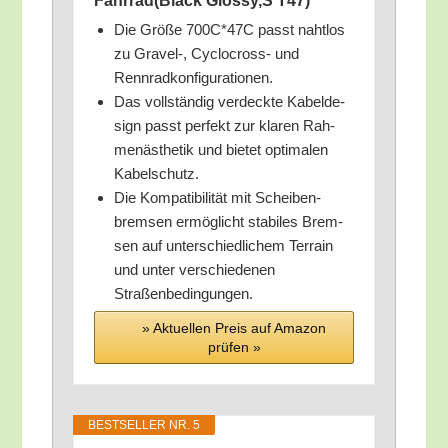
Fahrrad(Black Glossy,S T47)
Die Grö­ße 700C*47C passt naht­los
zu Gravel‑, Cyclo­cross- und
Rennradkonfigurationen.
Das voll­stän­dig ver­deck­te Kabel­de­
sign passt per­fekt zur kla­ren Rah­
men­äs­the­tik und bie­tet opti­ma­len
Kabelschutz.
Die Kom­pa­ti­bi­li­tät mit Schei­ben­
brem­sen ermög­licht sta­bi­les Brem­
sen auf unter­schied­li­chem Ter­rain
und unter ver­schie­de­nen
Straßenbedingungen.
» Aktu­el­len Preis auf Ama­zon
prü­fen »
BEST­SEL­LER NR. 5