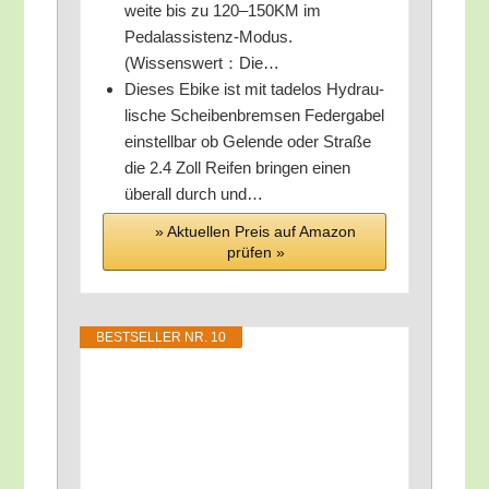
wei­te bis zu 120–150KM im
Pedalas­sis­tenz-Modus.
(Wissenswert：Die…
Die­ses Ebike ist mit tade­los Hydrau­
li­sche Schei­ben­brem­sen Feder­ga­bel
ein­stell­bar ob Gel­en­de oder Stra­ße
die 2.4 Zoll Rei­fen brin­gen einen
über­all durch und…
» Aktu­el­len Preis auf Ama­zon
prü­fen »
BEST­SEL­LER NR. 10