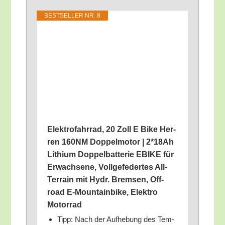
BEST­SEL­LER NR. 8
Elek­tro­fahr­rad, 20 Zoll E Bike Her­
ren 160NM Dop­pel­mo­tor | 2*18Ah
Lithi­um Dop­pel­bat­te­rie EBIKE für
Erwach­se­ne, Voll­ge­fe­der­tes All-
Ter­rain mit Hydr. Brem­sen, Off­
road E‑Mountainbike, Elek­tro
Motorrad
Tipp: Nach der Auf­he­bung des Tem­