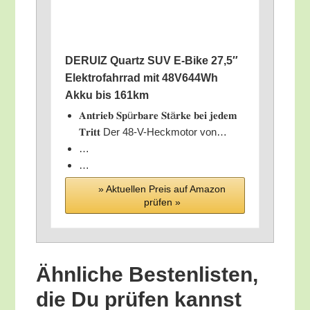
DERUIZ Quartz SUV E‑Bike 27,5″
Elek­tro­fahr­rad mit 48V644Wh
Akku bis 161km
𝐀𝐧𝐭𝐫𝐢𝐞𝐛 𝐒𝐩ü𝐫𝐛𝐚𝐫𝐞 𝐒𝐭ä𝐫𝐤𝐞 𝐛𝐞𝐢 𝐣𝐞𝐝𝐞𝐦
𝐓𝐫𝐢𝐭𝐭 Der 48-V-Heck­mo­tor von…
…
…
» Aktu­el­len Preis auf Ama­zon
prü­fen »
Ähn­li­che Bes­ten­lis­ten,
die Du prü­fen kannst