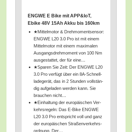
ENGWE E Bike mit APP&IoT,
Ebike 48V 15Ah Akku bis 160km
★Mit­tel­mo­tor & Dreh­mo­ment­sen­sor:
ENGWE L20 3.0 Pro ist mit einem
Mit­tel­mo­tor mit einem maxi­ma­len
Aus­gangs­dreh­mo­ment von 100 Nm
aus­ge­stat­tet, der für eine…
★Spa­ren Sie Zeit: Der ENGWE L20
3.0 Pro ver­fügt über ein 8A-Schnell­
la­de­ge­rät, das in 2 Stun­den voll­stän­
dig auf­ge­la­den wer­den kann. Sie
brau­chen nicht…
★Ein­hal­tung der euro­päi­schen Ver­
kehrs­re­geln: Das E‑Bike ENGWE
L20 3.0 Pro ent­spricht voll und ganz
der euro­päi­schen Stra­ßen­ver­kehrs­
ord­nung. Der…