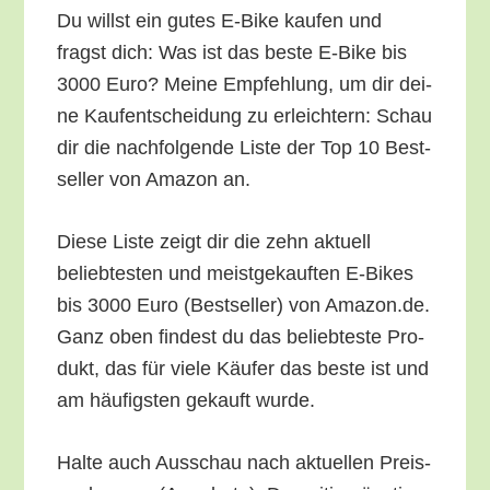
Du willst ein gutes E‑Bike kau­fen und
fragst dich: Was ist das bes­te E‑Bike bis
3000 Euro? Mei­ne Emp­feh­lung, um dir dei­
ne Kauf­ent­schei­dung zu erleich­tern: Schau
dir die nach­fol­gen­de Lis­te der Top 10 Best­
sel­ler von Ama­zon an.
Die­se Lis­te zeigt dir die zehn aktu­ell
belieb­tes­ten und meist­ge­kauf­ten E‑Bikes
bis 3000 Euro (Best­sel­ler) von Amazon.de.
Ganz oben fin­dest du das belieb­tes­te Pro­
dukt, das für vie­le Käu­fer das bes­te ist und
am häu­figs­ten gekauft wurde.
Hal­te auch Aus­schau nach aktu­el­len Preis­