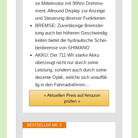
se Mit­tel­mo­tor mit 90Nm Dreh­mo­
ment, All­round Dis­play zur Anzei­ge
und Steue­rung diver­ser Funktionen
BREMSE: Zuver­läs­si­ge Brems­lei­
tung auch bei höhe­ren Geschwin­dig­
kei­ten bie­tet die hydrau­li­sche Schei­
ben­brem­se von SHIMANO
AKKU: Der 711 Wh star­ke Akku
über­zeugt nicht nur durch sei­ne
Leis­tung, son­dern auch durch sei­ne
dezen­te Optik, wel­che sich unauf­fäl­
lig in den Fahrradrahmen…
» Aktu­el­len Preis auf Ama­zon
prü­fen »
BEST­SEL­LER NR. 3