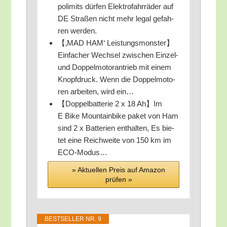
po­li­mits dür­fen Elek­tro­fahr­rä­der auf
DE Stra­ßen nicht mehr legal gefah­
ren werden.
【‚MAD HAM‘ Leistungsmonster】
Einfacher Wech­sel zwi­schen Ein­zel-
und Dop­pel­mo­tor­an­trieb mit einem
Knopf­druck. Wenn die Dop­pel­mo­to­
ren arbei­ten, wird ein…
【Dop­pel­bat­te­rie 2 x 18 Ah】Im
E Bike Moun­tain­bike paket von Ham
sind 2 x Bat­te­rien ent­hal­ten, Es bie­
tet eine Reich­wei­te von 150 km im
ECO-Modus…
» Aktu­el­len Preis auf Ama­zon
prü­fen »
BEST­SEL­LER NR. 9