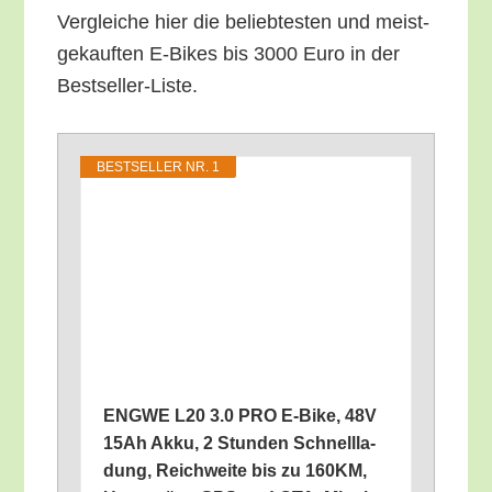
Ver­glei­che hier die belieb­tes­ten und meist­
ge­kauf­ten E‑Bikes bis 3000 Euro in der
Bestseller-Liste.
BEST­SEL­LER NR. 1
ENGWE L20 3.0 PRO E‑Bike, 48V
15Ah Akku, 2 Stun­den Schnell­la­
dung, Reich­wei­te bis zu 160KM,