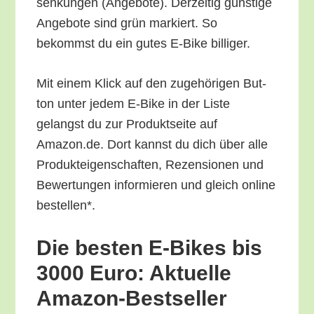
sen­kun­gen (Ange­bo­te). Der­zei­tig güns­ti­ge
Ange­bo­te sind grün mar­kiert. So
bekommst du ein gutes E‑Bike billiger.
Mit einem Klick auf den zuge­hö­ri­gen But­
ton unter jedem E‑Bike in der Lis­te
gelangst du zur Pro­dukt­sei­te auf
Amazon.de. Dort kannst du dich über alle
Pro­duk­tei­gen­schaf­ten, Rezen­sio­nen und
Bewer­tun­gen infor­mie­ren und gleich online
bestellen*.
Die bes­ten E‑Bikes bis
3000 Euro: Aktu­el­le
Amazon-Bestseller