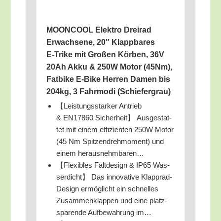
MOONCOOL Elek­tro Drei­rad
Erwach­se­ne, 20″ Klapp­ba­res
E‑Trike mit Gro­ßen Kör­ben, 36V
20Ah Akku & 250W Motor (45Nm),
Fat­bike E‑Bike Her­ren Damen bis
204kg, 3 Fahr­mo­di (Schie­fer­grau)
【Leis­tungs­star­ker Antrieb
& EN17860 Sicher­heit】 Aus­ge­stat­
tet mit einem effi­zi­en­ten 250W Motor
(45 Nm Spit­zen­dreh­mo­ment) und
einem herausnehmbaren…
【Fle­xi­bles Falt­de­sign & IP65 Was­
ser­dicht】 Das inno­va­ti­ve Klapp­rad-
Design ermög­licht ein schnel­les
Zusam­men­klap­pen und eine platz­
spa­ren­de Auf­be­wah­rung im…