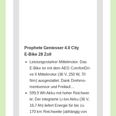
Pro­phe­te Genies­ser 4.0 City
E‑Bike 28 Zoll
Leis­tungs­star­ker Mit­tel­mo­tor: Das
E‑Bike ist mit dem AEG Com­fort­Dri­
ve II Mit­tel­mo­tor (36 V, 250 W, 70
Nm) aus­ge­stat­tet. Dank Dreh­mo­
ment­sen­sor und Freilauf…
599,9 Wh Akku mit hoher Reich­wei­
te: Der inte­grier­te Li-Ion Akku (36 V,
16,7 Ah) lie­fert Ener­gie für bis zu
170 km Reich­wei­te (abhän­gig von