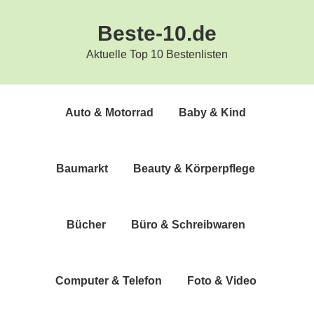
Zur
Zum
Beste-10.de
Hauptnavigation
Inhalt
springen
springen
Aktuelle Top 10 Bestenlisten
Auto & Motorrad
Baby & Kind
Bau­markt
Beau­ty & Körperpflege
Bücher
Büro & Schreibwaren
Com­pu­ter & Telefon
Foto & Video