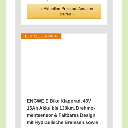
» Aktu­el­len Preis auf Ama­zon
prü­fen »
BEST­SEL­LER NR. 6
ENGWE E Bike Klapp­rad, 48V
15Ah Akku bis 130km, Dreh­mo­
ment­sen­sor & Falt­ba­res Design
mit Hydrau­li­sche Brem­sen sowie