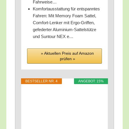
Fahrweise…
Kom­fort­aus­stat­tung für ent­spann­tes
Fah­ren: Mit Memo­ry Foam Sat­tel,
Com­fort-Len­ker mit Ergo-Grif­fen,
gefe­der­ter Alu­mi­ni­um-Sat­tel­stüt­ze
und Sun­tour NEX e…
» Aktu­el­len Preis auf Ama­zon
prü­fen »
BEST­SEL­LER NR. 4
ANGE­BOT: 15%