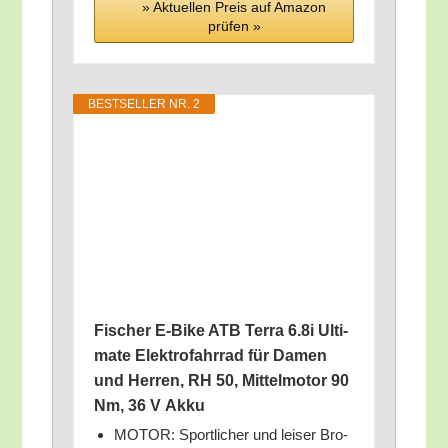
» Aktu­el­len Preis auf Ama­zon
prü­fen »
BEST­SEL­LER NR. 2
Fischer E‑Bike ATB Ter­ra 6.8i Ulti­
ma­te Elek­tro­fahr­rad für Damen
und Her­ren, RH 50, Mit­tel­mo­tor 90
Nm, 36 V Akku
MOTOR: Sport­li­cher und lei­ser Bro­