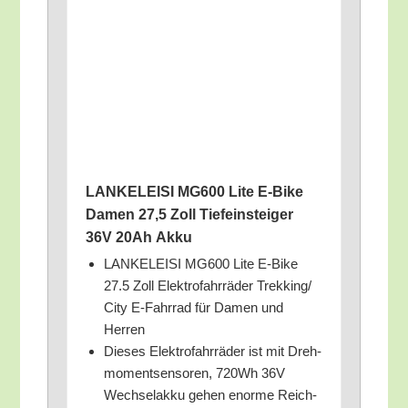
LANKELEISI MG600 Lite E‑Bike
Damen 27,5 Zoll Tie­fein­stei­ger
36V 20Ah Akku
LANKELEISI MG600 Lite E‑Bike
27.5 Zoll Elek­tro­fahr­rä­der Trekking/​
City E‑Fahrrad für Damen und
Herren
Die­ses Elek­tro­fahr­rä­der ist mit Dreh­
mo­ment­sen­so­ren, 720Wh 36V
Wech­sel­ak­ku gehen enor­me Reich­