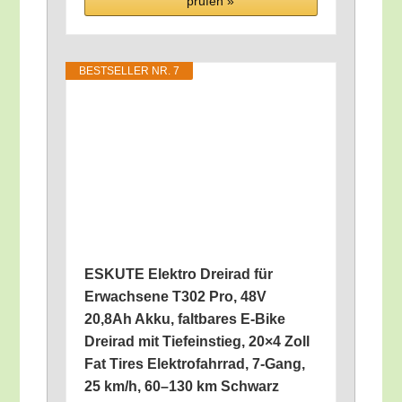
prü­fen »
BEST­SEL­LER NR. 7
ESKUTE Elek­tro Drei­rad für
Erwach­se­ne T302 Pro, 48V
20,8Ah Akku, falt­ba­res E‑Bike
Drei­rad mit Tie­fein­stieg, 20×4 Zoll
Fat Tires Elek­tro­fahr­rad, 7‑Gang,
25 km/​h, 60–130 km Schwarz