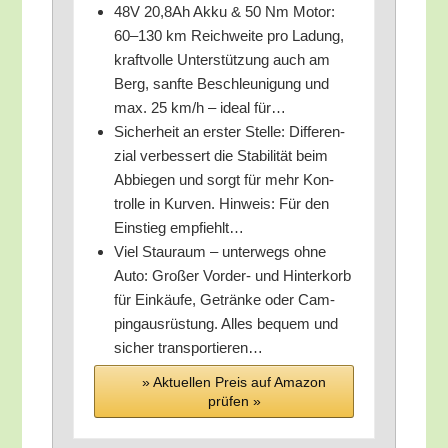
48V 20,8Ah Akku & 50 Nm Motor:
60–130 km Reich­wei­te pro Ladung,
kraft­vol­le Unter­stüt­zung auch am
Berg, sanf­te Beschleu­ni­gung und
max. 25 km/​h – ide­al für…
Sicher­heit an ers­ter Stel­le: Dif­fe­ren­
zi­al ver­bes­sert die Sta­bi­li­tät beim
Abbie­gen und sorgt für mehr Kon­
trol­le in Kur­ven. Hin­weis: Für den
Ein­stieg empfiehlt…
Viel Stau­raum – unter­wegs ohne
Auto: Gro­ßer Vor­der- und Hin­ter­korb
für Ein­käu­fe, Geträn­ke oder Cam­
ping­aus­rüs­tung. Alles bequem und
sicher transportieren…
» Aktu­el­len Preis auf Ama­zon
prü­fen »