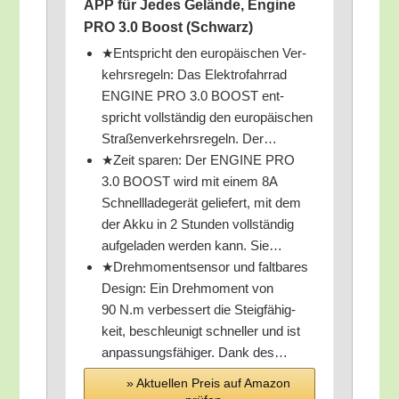
APP für Jedes Gelän­de, Engi­ne
PRO 3.0 Boost (Schwarz)
★Ent­spricht den euro­päi­schen Ver­
kehrs­re­geln: Das Elek­tro­fahr­rad
ENGINE PRO 3.0 BOOST ent­
spricht voll­stän­dig den euro­päi­schen
Stra­ßen­ver­kehrs­re­geln. Der…
★Zeit spa­ren: Der ENGINE PRO
3.0 BOOST wird mit einem 8A
Schnell­la­de­ge­rät gelie­fert, mit dem
der Akku in 2 Stun­den voll­stän­dig
auf­ge­la­den wer­den kann. Sie…
★Dreh­mo­ment­sen­sor und falt­ba­res
Design: Ein Dreh­mo­ment von
90 N.m ver­bes­sert die Steig­fä­hig­
keit, beschleu­nigt schnel­ler und ist
anpas­sungs­fä­hi­ger. Dank des…
» Aktu­el­len Preis auf Ama­zon