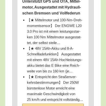
Unter­stützt GPS und OTA, Mit­tel­
mo­tor, Aus­ge­stat­tet mit Hydrau­li­
schen Brem­sen und Vollfederun
【★ Mit­tel­mo­tor und 100-Nm-Dreh­
mo­ment­sen­sor】 Der ENGWE L20
3.0 Pro ist mit einem leis­tungs­star­
ken 100 Nm Mit­tel­mo­tor aus­ge­stat­
tet, der selbst steile…
【★ 48V 15Ah-Akku und 8‑A-
Schnell­la­de­funk­ti­on】 Aus­ge­stat­tet
mit einem 48V 15Ah Hoch­leis­tungs­
ak­ku bie­tet das E Bike eine Reich­
wei­te von bis zu 160 km (je…
【★ Ent­spricht den Stra­ßen­ver­
kehrs­be­stim­mun­gen】 Der 250W
bürs­ten­lo­se Motor erreicht eine
maxi­ma­le Geschwin­dig­keit von
25 km/​h und ent­spricht vollständig…