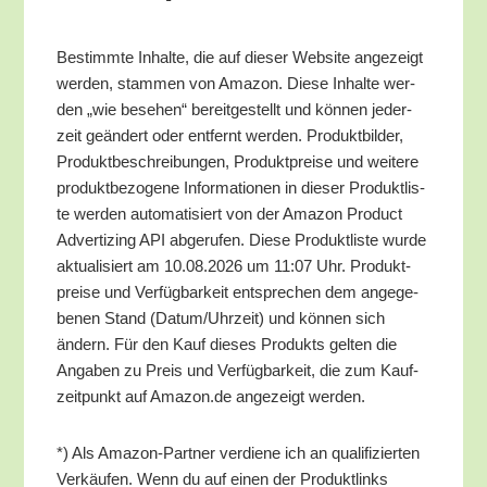
Bestimm­te Inhal­te, die auf die­ser Web­site ange­zeigt
wer­den, stam­men von Ama­zon. Die­se Inhal­te wer­
den „wie bese­hen“ bereit­ge­stellt und kön­nen jeder­
zeit geän­dert oder ent­fernt wer­den. Pro­dukt­bil­der,
Pro­dukt­be­schrei­bun­gen, Pro­dukt­prei­se und wei­te­re
pro­dukt­be­zo­ge­ne Infor­ma­tio­nen in die­ser Pro­dukt­lis­
te wer­den auto­ma­ti­siert von der Ama­zon Pro­duct
Adver­tiz­ing API abge­ru­fen. Die­se Pro­dukt­lis­te wur­de
aktua­li­siert am 10.08.2026 um 11:07 Uhr. Pro­dukt­
prei­se und Ver­füg­bar­keit ent­spre­chen dem ange­ge­
be­nen Stand (Datum/​Uhrzeit) und kön­nen sich
ändern. Für den Kauf die­ses Pro­dukts gel­ten die
Anga­ben zu Preis und Ver­füg­bar­keit, die zum Kauf­
zeit­punkt auf Amazon.de ange­zeigt werden.
*) Als Ama­zon-Part­ner ver­die­ne ich an qua­li­fi­zier­ten
Ver­käu­fen. Wenn du auf einen der Pro­dukt­links