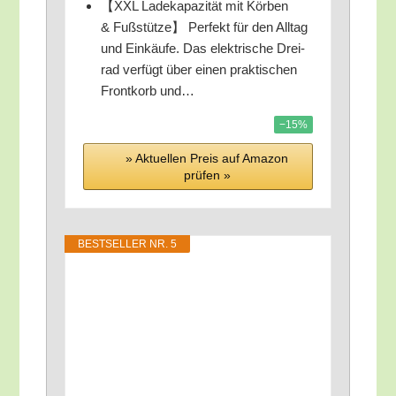
【XXL Lade­ka­pa­zi­tät mit Kör­ben
& Fuß­stüt­ze】 Per­fekt für den All­tag
und Ein­käu­fe. Das elek­tri­sche Drei­
rad ver­fügt über einen prak­ti­schen
Front­korb und…
−15%
» Aktu­el­len Preis auf Ama­zon
prü­fen »
BEST­SEL­LER NR. 5