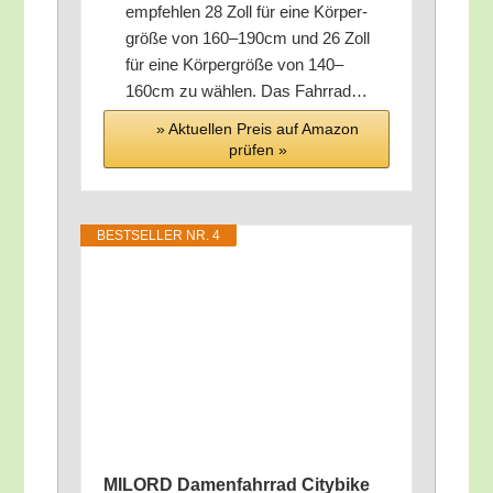
emp­feh­len 28 Zoll für eine Kör­per­
grö­ße von 160–190cm und 26 Zoll
für eine Kör­per­grö­ße von 140–
160cm zu wäh­len. Das Fahrrad…
» Aktu­el­len Preis auf Ama­zon
prü­fen »
BEST­SEL­LER NR. 4
MILORD Damen­fahr­rad City­bike