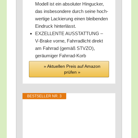
Modell ist ein abso­lu­ter Hin­gu­cker,
das ins­be­son­de­re durch sei­ne hoch­
wer­ti­ge Lackie­rung einen blei­ben­den
Ein­druck hinterlässt.
EXZELLENTE AUSSTATTUNG –
V‑Brake vor­ne, Fahr­rad­licht direkt
am Fahr­rad (gemäß STVZO),
geräu­mi­ger Fahrrad-Korb
» Aktu­el­len Preis auf Ama­zon
prü­fen »
BEST­SEL­LER NR. 3