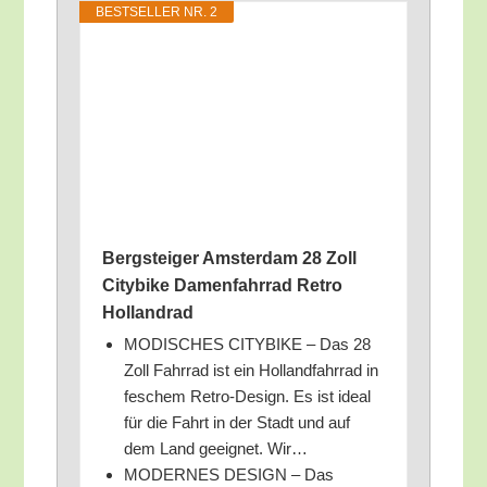
BEST­SEL­LER NR. 2
Berg­stei­ger Ams­ter­dam 28 Zoll
City­bike Damen­fahr­rad Retro
Hollandrad
MODISCHES CITYBIKE – Das 28
Zoll Fahr­rad ist ein Hol­land­fahr­rad in
feschem Retro-Design. Es ist ide­al
für die Fahrt in der Stadt und auf
dem Land geeig­net. Wir…
MODERNES DESIGN – Das