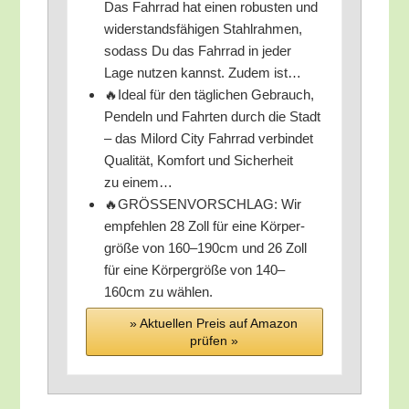
Das Fahr­rad hat einen robus­ten und
wider­stands­fä­hi­gen Stahl­rah­men,
sodass Du das Fahr­rad in jeder
Lage nut­zen kannst. Zudem ist…
🔥Ide­al für den täg­li­chen Gebrauch,
Pen­deln und Fahr­ten durch die Stadt
– das Mil­ord City Fahr­rad ver­bin­det
Qua­li­tät, Kom­fort und Sicher­heit
zu einem…
🔥GRÖSSENVORSCHLAG: Wir
emp­feh­len 28 Zoll für eine Kör­per­
grö­ße von 160–190cm und 26 Zoll
für eine Kör­per­grö­ße von 140–
160cm zu wählen.
» Aktu­el­len Preis auf Ama­zon
prü­fen »