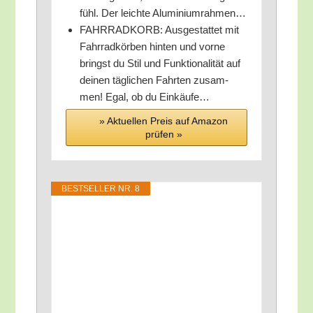
fühl. Der leich­te Aluminiumrahmen…
FAHRRADKORB: Aus­ge­stat­tet mit
Fahr­rad­kör­ben hin­ten und vor­ne
bringst du Stil und Funk­tio­na­li­tät auf
dei­nen täg­li­chen Fahr­ten zusam­
men! Egal, ob du Einkäufe…
» Aktu­el­len Preis auf Ama­zon
prü­fen »
BEST­SEL­LER NR. 8