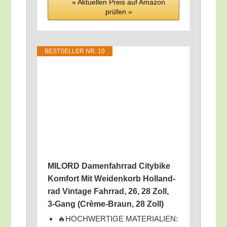
» Aktu­el­len Preis auf Ama­zon
prü­fen »
BEST­SEL­LER NR. 10
MILORD Damen­fahr­rad City­bike
Kom­fort Mit Wei­den­korb Hol­land­
rad Vin­ta­ge Fahr­rad, 26, 28 Zoll,
3‑Gang (Crè­me-Braun, 28 Zoll)
🔥HOCHWERTIGE MATERIALIEN: