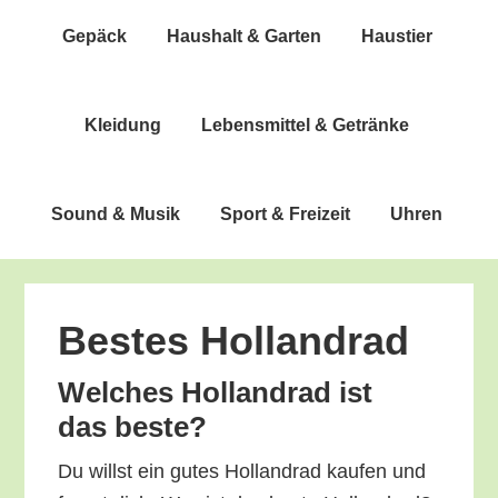
Gepäck
Haus­halt & Garten
Haus­tier
Klei­dung
Lebens­mit­tel & Getränke
Sound & Musik
Sport & Freizeit
Uhren
Bes­tes Hollandrad
Wel­ches Hol­land­rad ist
das beste?
Du willst ein gutes Hol­land­rad kau­fen und