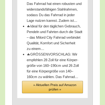
Das Fahr­rad hat einen robus­ten und
wider­stands­fä­hi­gen Stahl­rah­men,
sodass Du das Fahr­rad in jeder
Lage nut­zen kannst. Zudem ist…
🔥Ide­al für den täg­li­chen Gebrauch,
Pen­deln und Fahr­ten durch die Stadt
– das Mil­ord City Fahr­rad ver­bin­det
Qua­li­tät, Kom­fort und Sicher­heit
zu einem…
🔥GRÖSSENVORSCHLAG: Wir
emp­feh­len 28 Zoll für eine Kör­per­
grö­ße von 160–190cm und 26 Zoll
für eine Kör­per­grö­ße von 140–
160cm zu wäh­len. Das Fahrrad…
» Aktu­el­len Preis auf Ama­zon
prü­fen »