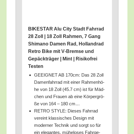
BIKESTAR Alu City Stadt Fahr­rad
28 Zoll | 18 Zoll Rah­men, 7 Gang
Shi­ma­no Damen Rad, Hol­land­rad
Retro Bike mit V‑Bremse und
Gepäck­trä­ger | Mint | Risi­ko­frei
Testen
GEEIGNET AB 170cm: Das 28 Zoll
Damen­fahr­rad mit einer Rah­men­hö­
he von 18 Zoll (45.7 cm) ist für Mäd­
chen und Frau­en ab eine Kör­per­grö­
ße von 164 – 180 cm…
RETRO STYLE: Die­ses Fahr­rad
ver­eint klas­si­sches Design mit
moder­ner Tech­nik und sorgt so für
ein ele­gan­tes, mühe­lo­ses Fahr­ge­