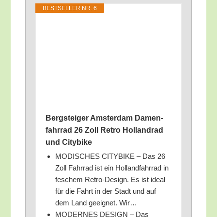
BEST­SEL­LER NR. 6
Berg­stei­ger Ams­ter­dam Damen­
fahr­rad 26 Zoll Retro Hol­land­rad
und Citybike
MODISCHES CITYBIKE – Das 26
Zoll Fahr­rad ist ein Hol­land­fahr­rad in
feschem Retro-Design. Es ist ide­al
für die Fahrt in der Stadt und auf
dem Land geeig­net. Wir…
MODERNES DESIGN – Das