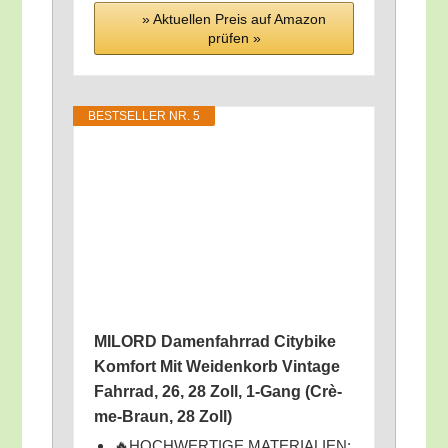
» Aktu­el­len Preis auf Ama­zon
prü­fen »
BEST­SEL­LER NR. 5
MILORD Damen­fahr­rad City­bike
Kom­fort Mit Wei­den­korb Vin­ta­ge
Fahr­rad, 26, 28 Zoll, 1‑Gang (Crè­
me-Braun, 28 Zoll)
🔥HOCHWERTIGE MATERIALIEN: