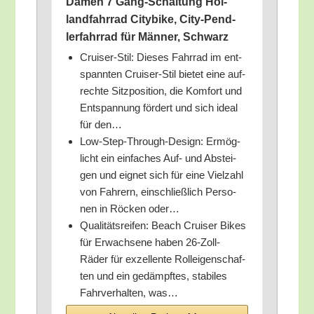
Damen 7 Gang-Schal­tung Hol­
land­fahr­rad City­bike, City-Pend­
ler­fahr­rad für Män­ner, Schwarz
Crui­ser-Stil: Die­ses Fahr­rad im ent­
spann­ten Crui­ser-Stil bie­tet eine auf­
rech­te Sitz­po­si­ti­on, die Kom­fort und
Ent­span­nung för­dert und sich ide­al
für den…
Low-Step-Through-Design: Ermög­
licht ein ein­fa­ches Auf- und Abstei­
gen und eig­net sich für eine Viel­zahl
von Fah­rern, ein­schließ­lich Per­so­
nen in Röcken oder…
Qua­li­täts­rei­fen: Beach Crui­ser Bikes
für Erwach­se­ne haben 26-Zoll-
Räder für exzel­len­te Roll­ei­gen­schaf­
ten und ein gedämpf­tes, sta­bi­les
Fahr­ver­hal­ten, was…