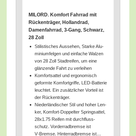
MILORD. Kom­fort Fahr­rad mit
Rücken­trä­ger, Hol­land­rad,
Damen­fahr­rad, 3‑Gang, Schwarz,
28 Zoll
Sti­lis­ti­sches Aus­se­hen, Star­ke Alu­
mi­ni­um­fel­gen und ein­fa­che Wal­zen
von 28 Zoll Stadt­rei­fen, um eine
glän­zen­de Fahrt zu verleihen
Kom­fort­sat­tel und ergo­no­misch
geform­te Kom­fort­grif­fe, LED-Bat­te­rie
leuch­tet. Ein zusätz­li­cher Vor­teil ist
der Rückenträger.
Nie­der­län­di­scher Stil und hoher Len­
ker, Kom­fort-Dop­pel­ter Spring­sat­tel,
28x1.75 Rei­fen mit durch­fluss­
schutz. Vor­der­rad­brem­se ist
V‑Bremse. Hin­ter­rad­brem­se ist…