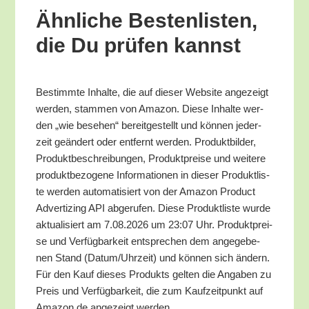
Ähn­li­che Bes­ten­lis­ten,
die Du prü­fen kannst
Bestimm­te Inhal­te, die auf die­ser Web­site ange­zeigt
wer­den, stam­men von Ama­zon. Die­se Inhal­te wer­
den „wie bese­hen“ bereit­ge­stellt und kön­nen jeder­
zeit geän­dert oder ent­fernt wer­den. Pro­dukt­bil­der,
Pro­dukt­be­schrei­bun­gen, Pro­dukt­prei­se und wei­te­re
pro­dukt­be­zo­ge­ne Infor­ma­tio­nen in die­ser Pro­dukt­lis­
te wer­den auto­ma­ti­siert von der Ama­zon Pro­duct
Adver­tiz­ing API abge­ru­fen. Die­se Pro­dukt­lis­te wur­de
aktua­li­siert am 7.08.2026 um 23:07 Uhr. Pro­dukt­prei­
se und Ver­füg­bar­keit ent­spre­chen dem ange­ge­be­
nen Stand (Datum/​Uhrzeit) und kön­nen sich ändern.
Für den Kauf die­ses Pro­dukts gel­ten die Anga­ben zu
Preis und Ver­füg­bar­keit, die zum Kauf­zeit­punkt auf
Amazon.de ange­zeigt werden.