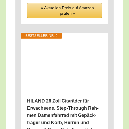
» Aktu­el­len Preis auf Ama­zon
prü­fen »
BEST­SEL­LER NR. 9
HILAND 26 Zoll City­rä­der für
Erwach­se­ne, Step-Through Rah­
men Damen­fahr­rad mit Gepäck­
trä­ger und Korb, Her­ren und