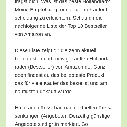
fragst dich: Was ist das bes­te Hol­land­rad?
Mei­ne Emp­feh­lung, um dir dei­ne Kauf­ent­
schei­dung zu erleich­tern: Schau dir die
nach­fol­gen­de Lis­te der Top 10 Best­sel­ler
von Ama­zon an.
Die­se Lis­te zeigt dir die zehn aktu­ell
belieb­tes­ten und meist­ge­kauf­ten Hol­land­
rä­der (Best­sel­ler) von Amazon.de. Ganz
oben fin­dest du das belieb­tes­te Pro­dukt,
das für vie­le Käu­fer das bes­te ist und am
häu­figs­ten gekauft wurde.
Hal­te auch Aus­schau nach aktu­el­len Preis­
sen­kun­gen (Ange­bo­te). Der­zei­tig güns­ti­ge
Ange­bo­te sind grün mar­kiert. So