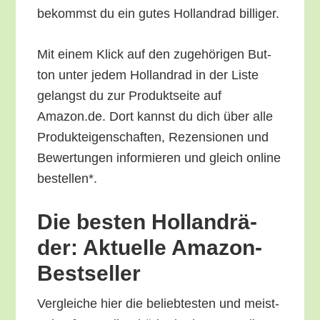
bekommst du ein gutes Hol­land­rad billiger.
Mit einem Klick auf den zuge­hö­ri­gen But­
ton unter jedem Hol­land­rad in der Lis­te
gelangst du zur Pro­dukt­sei­te auf
Amazon.de. Dort kannst du dich über alle
Pro­duk­tei­gen­schaf­ten, Rezen­sio­nen und
Bewer­tun­gen infor­mie­ren und gleich online
bestellen*.
Die bes­ten Hol­land­rä­
der: Aktu­el­le Amazon-
Bestseller
Ver­glei­che hier die belieb­tes­ten und meist­