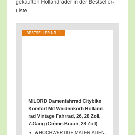
ge­kauf­ten Hol­land­rä­der in der Bestseller-
Liste.
BEST­SEL­LER NR. 1
MILORD Damen­fahr­rad City­bike
Kom­fort Mit Wei­den­korb Hol­land­
rad Vin­ta­ge Fahr­rad, 26, 28 Zoll,
7‑Gang (Crè­me-Braun, 28 Zoll)
🔥HOCHWERTIGE MATERIALIEN: