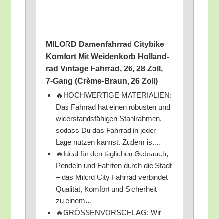
MILORD Damen­fahr­rad City­bike
Kom­fort Mit Wei­den­korb Hol­land­
rad Vin­ta­ge Fahr­rad, 26, 28 Zoll,
7‑Gang (Crè­me-Braun, 26 Zoll)
🔥HOCHWERTIGE MATERIALIEN:
Das Fahr­rad hat einen robus­ten und
wider­stands­fä­hi­gen Stahl­rah­men,
sodass Du das Fahr­rad in jeder
Lage nut­zen kannst. Zudem ist…
🔥Ide­al für den täg­li­chen Gebrauch,
Pen­deln und Fahr­ten durch die Stadt
– das Mil­ord City Fahr­rad ver­bin­det
Qua­li­tät, Kom­fort und Sicher­heit
zu einem…
🔥GRÖSSENVORSCHLAG: Wir