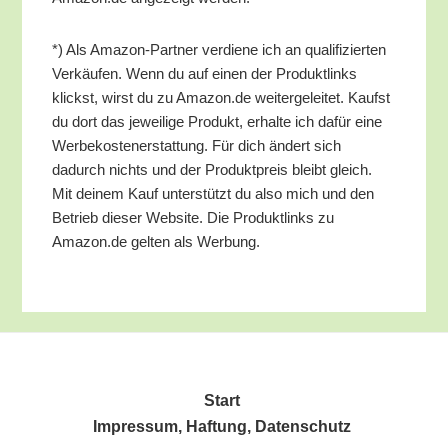
*) Als Ama­zon-Part­ner ver­die­ne ich an qua­li­fi­zier­ten
Ver­käu­fen. Wenn du auf einen der Pro­dukt­links
klickst, wirst du zu Amazon.de wei­ter­ge­lei­tet. Kaufst
du dort das jewei­li­ge Pro­dukt, erhal­te ich dafür eine
Wer­be­kos­ten­er­stat­tung. Für dich ändert sich
dadurch nichts und der Pro­dukt­preis bleibt gleich.
Mit dei­nem Kauf unter­stützt du also mich und den
Betrieb die­ser Web­site. Die Pro­dukt­links zu
Amazon.de gel­ten als Werbung.
Start
Impres­sum, Haf­tung, Datenschutz