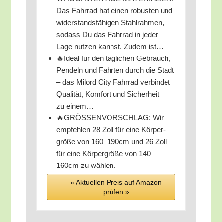
Das Fahr­rad hat einen robus­ten und
wider­stands­fä­hi­gen Stahl­rah­men,
sodass Du das Fahr­rad in jeder
Lage nut­zen kannst. Zudem ist…
🔥Ide­al für den täg­li­chen Gebrauch,
Pen­deln und Fahr­ten durch die Stadt
– das Mil­ord City Fahr­rad ver­bin­det
Qua­li­tät, Kom­fort und Sicher­heit
zu einem…
🔥GRÖSSENVORSCHLAG: Wir
emp­feh­len 28 Zoll für eine Kör­per­
grö­ße von 160–190cm und 26 Zoll
für eine Kör­per­grö­ße von 140–
160cm zu wählen.
» Aktu­el­len Preis auf Ama­zon
prü­fen »