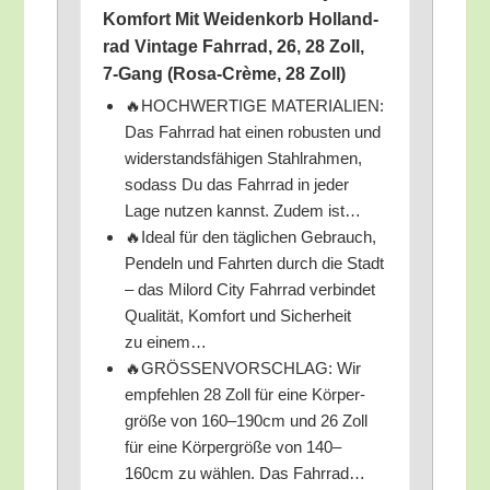
Kom­fort Mit Wei­den­korb Hol­land­
rad Vin­ta­ge Fahr­rad, 26, 28 Zoll,
7‑Gang (Rosa-Crè­me, 28 Zoll)
🔥HOCHWERTIGE MATERIALIEN:
Das Fahr­rad hat einen robus­ten und
wider­stands­fä­hi­gen Stahl­rah­men,
sodass Du das Fahr­rad in jeder
Lage nut­zen kannst. Zudem ist…
🔥Ide­al für den täg­li­chen Gebrauch,
Pen­deln und Fahr­ten durch die Stadt
– das Mil­ord City Fahr­rad ver­bin­det
Qua­li­tät, Kom­fort und Sicher­heit
zu einem…
🔥GRÖSSENVORSCHLAG: Wir
emp­feh­len 28 Zoll für eine Kör­per­
grö­ße von 160–190cm und 26 Zoll
für eine Kör­per­grö­ße von 140–
160cm zu wäh­len. Das Fahrrad…