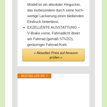
Modell ist ein abso­lu­ter Hin­gu­cker,
das ins­be­son­de­re durch sei­ne hoch­
wer­ti­ge Lackie­rung einen blei­ben­den
Ein­druck hinterlässt.
EXZELLENTE AUSSTATTUNG –
V‑Brake vor­ne, Fahr­rad­licht direkt
am Fahr­rad (gemäß STVZO),
geräu­mi­ger Fahrrad-Korb
» Aktu­el­len Preis auf Ama­zon
prü­fen »
BEST­SEL­LER NR. 7