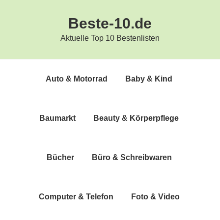
Zur
Zum
Beste-10.de
Hauptnavigation
Inhalt
springen
springen
Aktuelle Top 10 Bestenlisten
Auto & Motorrad
Baby & Kind
Bau­markt
Beau­ty & Körperpflege
Bücher
Büro & Schreibwaren
Com­pu­ter & Telefon
Foto & Video