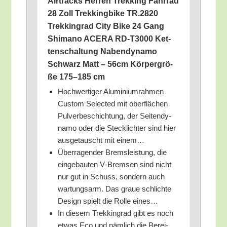
Air­tracks Her­ren Trek­king Fahr­rad
28 Zoll Trek­king­bike TR.2820
Trek­king­rad City Bike 24 Gang
Shi­ma­no ACERA RD-T3000 Ket­
ten­schal­tung Naben­dy­na­mo
Schwarz Matt – 56cm Kör­per­grö­
ße 175–185 cm
Hoch­wer­ti­ger Alu­mi­ni­um­rah­men
Cus­tom Sel­ec­ted mit ober­flä­chen
Pul­ver­be­schich­tung, der Sei­ten­dy­
na­mo oder die Steck­lich­ter sind hier
aus­ge­tauscht mit einem…
Über­ra­gen­der Brems­leis­tung, die
ein­ge­bau­ten V‑Bremsen sind nicht
nur gut in Schuss, son­dern auch
war­tungs­arm. Das graue schlich­te
Design spielt die Rol­le eines…
In die­sem Trek­king­rad gibt es noch
etwas Eco und näm­lich die Berei­