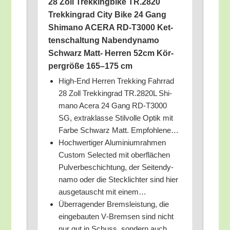
28 Zoll Trek­king­bike TR.2820
Trek­king­rad City Bike 24 Gang
Shi­ma­no ACERA RD-T3000 Ket­
ten­schal­tung Naben­dy­na­mo
Schwarz Matt- Her­ren 52cm Kör­
per­grö­ße 165–175 cm
High-End Her­ren Trek­king Fahr­rad
28 Zoll Trek­king­rad TR.2820L Shi­
ma­no Acera 24 Gang RD-T3000
SG, extra­klas­se Stil­vol­le Optik mit
Far­be Schwarz Matt. Empfohlene…
Hoch­wer­ti­ger Alu­mi­ni­um­rah­men
Cus­tom Sel­ec­ted mit ober­flä­chen
Pul­ver­be­schich­tung, der Sei­ten­dy­
na­mo oder die Steck­lich­ter sind hier
aus­ge­tauscht mit einem…
Über­ra­gen­der Brems­leis­tung, die
ein­ge­bau­ten V‑Bremsen sind nicht
nur gut in Schuss, son­dern auch