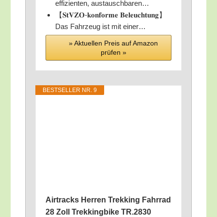
ef­fi­zi­en­ten, austauschbaren…
【𝐒𝐭𝐕𝐙𝐎-𝐤𝐨𝐧𝐟𝐨𝐫𝐦𝐞 𝐁𝐞𝐥𝐞𝐮𝐜𝐡𝐭𝐮𝐧𝐠】
Das Fahr­zeug ist mit einer…
» Aktu­el­len Preis auf Ama­zon
prü­fen »
BEST­SEL­LER NR. 9
Air­tracks Her­ren Trek­king Fahr­rad
28 Zoll Trek­king­bike TR.2830