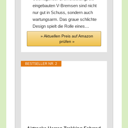
ein­ge­bau­ten V‑Bremsen sind nicht
nur gut in Schuss, son­dern auch
war­tungs­arm. Das graue schlich­te
Design spielt die Rol­le eines…
» Aktu­el­len Preis auf Ama­zon
prü­fen »
BEST­SEL­LER NR. 2