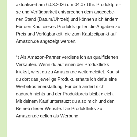
aktua­li­siert am 6.08.2026 um 04:07 Uhr. Pro­dukt­prei­
se und Ver­füg­bar­keit ent­spre­chen dem ange­ge­be­
nen Stand (Datum/​Uhrzeit) und kön­nen sich ändern.
Für den Kauf die­ses Pro­dukts gel­ten die Anga­ben zu
Preis und Ver­füg­bar­keit, die zum Kauf­zeit­punkt auf
Amazon.de ange­zeigt werden.
*) Als Ama­zon-Part­ner ver­die­ne ich an qua­li­fi­zier­ten
Ver­käu­fen. Wenn du auf einen der Pro­dukt­links
klickst, wirst du zu Amazon.de wei­ter­ge­lei­tet. Kaufst
du dort das jewei­li­ge Pro­dukt, erhal­te ich dafür eine
Wer­be­kos­ten­er­stat­tung. Für dich ändert sich
dadurch nichts und der Pro­dukt­preis bleibt gleich.
Mit dei­nem Kauf unter­stützt du also mich und den
Betrieb die­ser Web­site. Die Pro­dukt­links zu
Amazon.de gel­ten als Werbung.