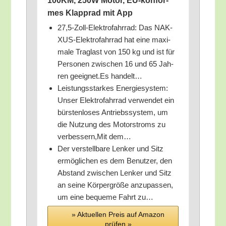
100KM, 250W Motor, EU-kon­for­
mes Klapp­rad mit App
27,5‑Zoll-Elektrofahrrad: Das NAK­
XUS-Elek­tro­fahr­rad hat eine maxi­
ma­le Trag­last von 150 kg und ist für
Per­so­nen zwi­schen 16 und 65 Jah­
ren geeignet.Es handelt…
Leis­tungs­star­kes Ener­gie­sys­tem:
Unser Elek­tro­fahr­rad ver­wen­det ein
bürs­ten­lo­ses Antriebs­sys­tem, um
die Nut­zung des Motor­stroms zu
verbessern,Mit dem…
Der ver­stell­ba­re Len­ker und Sitz
ermög­li­chen es dem Benut­zer, den
Abstand zwi­schen Len­ker und Sitz
an sei­ne Kör­per­grö­ße anzu­pas­sen,
um eine beque­me Fahrt zu…
» Aktu­el­len Preis auf Ama­zon
prü­fen »