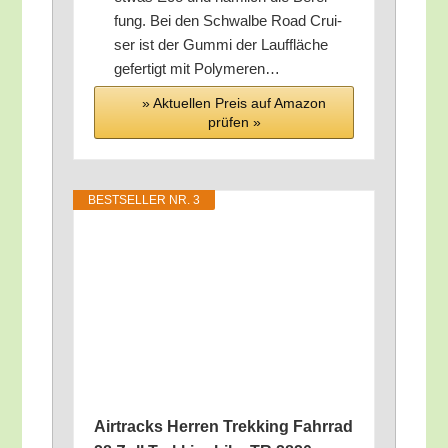
fung. Bei den Schwal­be Road Crui­
ser ist der Gum­mi der Lauf­flä­che
gefer­tigt mit Polymeren…
» Aktu­el­len Preis auf Ama­zon
prü­fen »
BEST­SEL­LER NR. 3
Air­tracks Her­ren Trek­king Fahr­rad