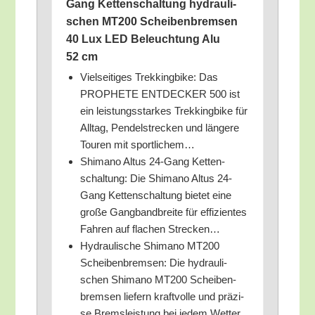
Gang Ket­ten­schal­tung hydrau­li­
schen MT200 Schei­ben­brem­sen
40 Lux LED Beleuch­tung Alu
52 cm
Viel­sei­ti­ges Trek­king­bike: Das
PROPHETE ENTDECKER 500 ist
ein leis­tungs­star­kes Trek­king­bike für
All­tag, Pen­del­stre­cken und län­ge­re
Tou­ren mit sportlichem…
Shi­ma­no Alt­us 24-Gang Ket­ten­
schal­tung: Die Shi­ma­no Alt­us 24-
Gang Ket­ten­schal­tung bie­tet eine
gro­ße Gang­band­brei­te für effi­zi­en­tes
Fah­ren auf fla­chen Strecken…
Hydrau­li­sche Shi­ma­no MT200
Schei­ben­brem­sen: Die hydrau­li­
schen Shi­ma­no MT200 Schei­ben­
brem­sen lie­fern kraft­vol­le und prä­zi­
se Brems­leis­tung bei jedem Wetter