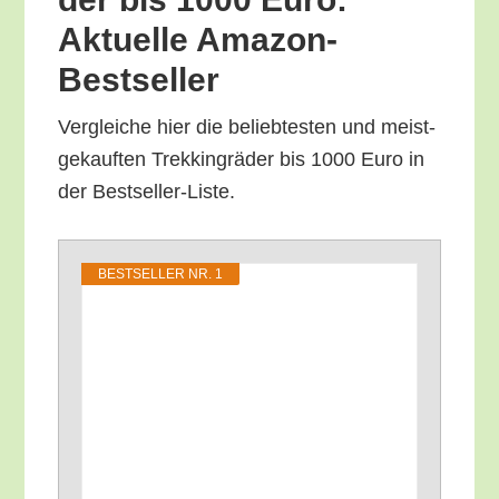
Aktu­el­le Amazon-
Bestseller
Ver­glei­che hier die belieb­tes­ten und meist­
ge­kauf­ten Trek­king­rä­der bis 1000 Euro in
der Bestseller-Liste.
BEST­SEL­LER NR. 1