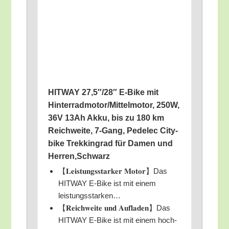
HITWAY 27,5″/28″ E‑Bike mit
Hinterradmotor/​Mittelmotor, 250W,
36V 13Ah Akku, bis zu 180 km
Reich­wei­te, 7‑Gang, Pedelec City­
bike Trek­king­rad für Damen und
Herren,Schwarz
【𝐋𝐞𝐢𝐬𝐭𝐮𝐧𝐠𝐬𝐬𝐭𝐚𝐫𝐤𝐞𝐫 𝐌𝐨𝐭𝐨𝐫】Das
HITWAY E‑Bike ist mit einem
leistungsstarken…
【𝐑𝐞𝐢𝐜𝐡𝐰𝐞𝐢𝐭𝐞 𝐮𝐧𝐝 𝐀𝐮𝐟𝐥𝐚𝐝𝐞𝐧】Das
HITWAY E‑Bike ist mit einem hoch­