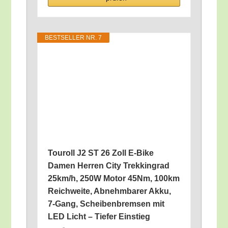
BEST­SEL­LER NR. 7
Tou­roll J2 ST 26 Zoll E‑Bike
Damen Her­ren City Trek­king­rad
25km/​h, 250W Motor 45Nm, 100km
Reich­wei­te, Abnehm­ba­rer Akku,
7‑Gang, Schei­ben­brem­sen mit
LED Licht – Tie­fer Einstieg