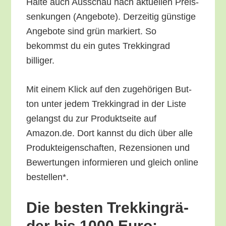
Hal­te auch Aus­schau nach aktu­el­len Preis­
sen­kun­gen (Ange­bo­te). Der­zei­tig güns­ti­ge
Ange­bo­te sind grün mar­kiert. So
bekommst du ein gutes Trek­king­rad
billiger.
Mit einem Klick auf den zuge­hö­ri­gen But­
ton unter jedem Trek­king­rad in der Lis­te
gelangst du zur Pro­dukt­sei­te auf
Amazon.de. Dort kannst du dich über alle
Pro­duk­tei­gen­schaf­ten, Rezen­sio­nen und
Bewer­tun­gen infor­mie­ren und gleich online
bestellen*.
Die bes­ten Trek­king­rä­
der bis 1000 Euro: