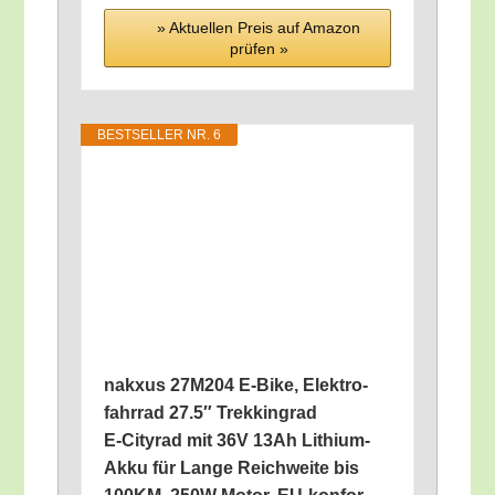
» Aktu­el­len Preis auf Ama­zon
prü­fen »
BEST­SEL­LER NR. 6
nak­xus 27M204 E‑Bike, Elek­tro­
fahr­rad 27.5″ Trek­king­rad
E‑Cityrad mit 36V 13Ah Lithi­um-
Akku für Lan­ge Reich­wei­te bis