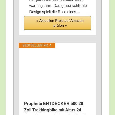
war­tungs­arm. Das graue schlich­te
Design spielt die Rol­le eines…
» Aktu­el­len Preis auf Ama­zon
prü­fen »
BEST­SEL­LER NR. 4
Pro­phe­te ENTDECKER 500 28
Zoll Trek­king­bike mit Alt­us 24