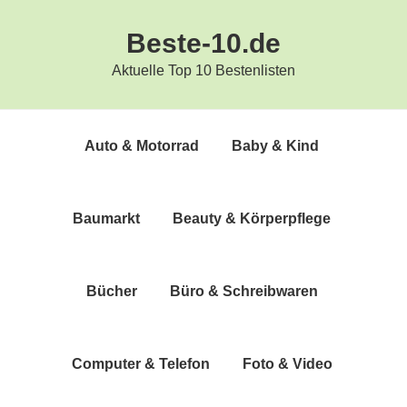
Zur
Zum
Beste-10.de
Hauptnavigation
Inhalt
springen
springen
Aktuelle Top 10 Bestenlisten
Auto & Motorrad
Baby & Kind
Bau­markt
Beau­ty & Körperpflege
Bücher
Büro & Schreibwaren
Com­pu­ter & Telefon
Foto & Video