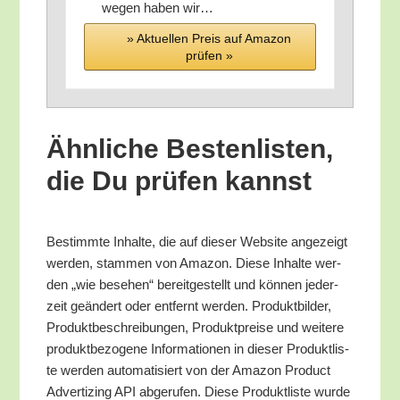
we­gen haben wir…
» Aktu­el­len Preis auf Ama­zon
prü­fen »
Ähn­li­che Bes­ten­lis­ten,
die Du prü­fen kannst
Bestimm­te Inhal­te, die auf die­ser Web­site ange­zeigt
wer­den, stam­men von Ama­zon. Die­se Inhal­te wer­
den „wie bese­hen“ bereit­ge­stellt und kön­nen jeder­
zeit geän­dert oder ent­fernt wer­den. Pro­dukt­bil­der,
Pro­dukt­be­schrei­bun­gen, Pro­dukt­prei­se und wei­te­re
pro­dukt­be­zo­ge­ne Infor­ma­tio­nen in die­ser Pro­dukt­lis­
te wer­den auto­ma­ti­siert von der Ama­zon Pro­duct
Adver­tiz­ing API abge­ru­fen. Die­se Pro­dukt­lis­te wur­de