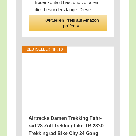
Boden­kon­takt hast und vor allem
dies beson­ders lan­ge. Diese…
» Aktu­el­len Preis auf Ama­zon
prü­fen »
BEST­SEL­LER NR. 10
Air­tracks Damen Trek­king Fahr­
rad 28 Zoll Trek­king­bike TR.2830
Trek­king­rad Bike City 24 Gang