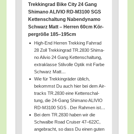
Trek­king­rad Bike City 24 Gang
Shi­ma­no ALIVIO RD-M3100 SGS
Ket­ten­schal­tung Naben­dy­na­mo
Schwarz Matt – Her­ren 60cm Kör­
per­grö­ße 185–195cm
High-End Her­ren Trek­king Fahr­rad
28 Zoll Trek­king­rad TR.2830 Shi­ma­
no Ali­vio 24 Gang Ket­ten­schal­tung,
extra­klas­se Stil­vol­le Optik mit Far­be
Schwarz Matt…
Wie für Trek­king­rä­der üblich,
bekommst Du auch hier bei dem Air­
tracks TR.2830 eine Ket­ten­schal­
tung, die 24-Gang Shi­ma­no ALIVIO
RD-M3100 SGS . Der Rah­men ist…
Bei dem TR.2830 haben wir die
Schwal­be Road Crui­ser 47–622C,
ange­bracht, so dass Du einen guten