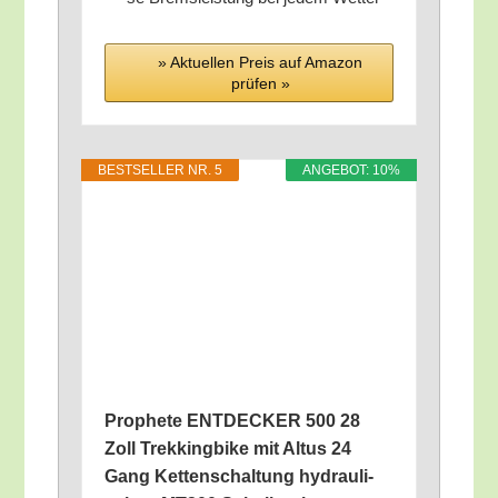
» Aktu­el­len Preis auf Ama­zon
prü­fen »
BEST­SEL­LER NR. 5
ANGE­BOT: 10%
Pro­phe­te ENTDECKER 500 28
Zoll Trek­king­bike mit Alt­us 24
Gang Ket­ten­schal­tung hydrau­li­