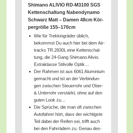
Shi­ma­no ALIVIO RD-M3100 SGS
Ket­ten­schal­tung Naben­dy­na­mo
Schwarz Matt – Damen 48cm Kör­
per­grö­ße 155–170cm
Wie für Trek­king­rä­der üblich,
bekommst Du auch hier bei dem Air­
tracks TR.2830L eine Ket­ten­schal­
tung, die 24-Gang Shi­ma­no Ali­vio.
Extra­klas­se Stil­vol­le Optik…
Der Rah­men ist aus 6061 Alu­mi­ni­um
gemacht und ist an der Ver­bin­dun­
gen zwi­schen Steu­er­rohr und Ober-
& Unter­rohr ver­stärkt, ohne auf den
guten Look zu…
Die Sprü­che, die man oft zwi­schen
Auto­fah­rer hört, dass der wich­tigs­te
Teil dabei der Rei­fen sei, trifft auch
bei den Fahr­rä­dern zu. Genau des­