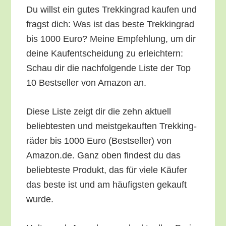
Du willst ein gutes Trek­king­rad kau­fen und
fragst dich: Was ist das bes­te Trek­king­rad
bis 1000 Euro? Mei­ne Emp­feh­lung, um dir
dei­ne Kauf­ent­schei­dung zu erleich­tern:
Schau dir die nach­fol­gen­de Lis­te der Top
10 Best­sel­ler von Ama­zon an.
Die­se Lis­te zeigt dir die zehn aktu­ell
belieb­tes­ten und meist­ge­kauf­ten Trek­king­
rä­der bis 1000 Euro (Best­sel­ler) von
Amazon.de. Ganz oben fin­dest du das
belieb­tes­te Pro­dukt, das für vie­le Käu­fer
das bes­te ist und am häu­figs­ten gekauft
wurde.