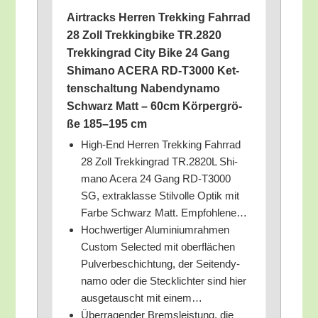
Air­tracks Her­ren Trek­king Fahr­rad
28 Zoll Trek­king­bike TR.2820
Trek­king­rad City Bike 24 Gang
Shi­ma­no ACERA RD-T3000 Ket­
ten­schal­tung Naben­dy­na­mo
Schwarz Matt – 60cm Kör­per­grö­
ße 185–195 cm
High-End Her­ren Trek­king Fahr­rad
28 Zoll Trek­king­rad TR.2820L Shi­
ma­no Acera 24 Gang RD-T3000
SG, extra­klas­se Stil­vol­le Optik mit
Far­be Schwarz Matt. Empfohlene…
Hoch­wer­ti­ger Alu­mi­ni­um­rah­men
Cus­tom Sel­ec­ted mit ober­flä­chen
Pul­ver­be­schich­tung, der Sei­ten­dy­
na­mo oder die Steck­lich­ter sind hier
aus­ge­tauscht mit einem…
Über­ra­gen­der Brems­leis­tung, die