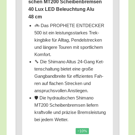
schen MT200 Schei­ben­brem­sen
40 Lux LED Beleuch­tung Alu
48 cm
🚲 Das PROPHETE ENTDECKER
500 ist ein leis­tungs­star­kes Trek­
king­bike für All­tag, Pen­del­stre­cken
und län­ge­re Tou­ren mit sport­li­chem
Komfort.
🔧 Die Shi­ma­no Alt­us 24‑Gang Ket­
ten­schal­tung bie­tet eine gro­ße
Gang­band­brei­te für effi­zi­en­tes Fah­
ren auf fla­chen Stre­cken und
anspruchs­vol­len Anstiegen.
🛡️ Die hydrau­li­schen Shi­ma­no
MT200 Schei­ben­brem­sen lie­fern
kraft­vol­le und prä­zi­se Brems­leis­tung
bei jedem Wetter.
−10%