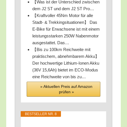
【Was ist der Unter­schied zwi­schen
dem J2 ST und dem J2 ST Pro…
【Kraft­vol­ler 45Nm Motor für alle
Stadt- & Trek­king­si­tua­tio­nen】 Das
E‑Bike für Erwach­se­ne ist mit einem
leis­tungs­star­ken 250W Naben­mo­tor
aus­ge­stat­tet. Das…
【Bis zu 100km Reich­wei­te mit
prak­ti­schem, abnehm­ba­rem Akku】
Der hoch­wer­ti­ge Lithi­um-Ionen Akku
(36V 15,6Ah) bie­tet im ECO-Modus
eine Reich­wei­te von bis zu…
» Aktu­el­len Preis auf Ama­zon
prü­fen »
BEST­SEL­LER NR. 8