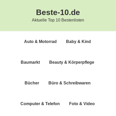
Zur
Zum
Beste-10.de
Hauptnavigation
Inhalt
springen
springen
Aktuelle Top 10 Bestenlisten
Auto & Motorrad
Baby & Kind
Bau­markt
Beau­ty & Körperpflege
Bücher
Büro & Schreibwaren
Com­pu­ter & Telefon
Foto & Video