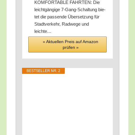
KOMFORTABLE FAHRTEN: Die
leicht­gän­gi­ge 7‑Gang-Schal­tung bie­
tet die pas­sen­de Über­set­zung für
Stadt­ver­kehr, Rad­we­ge und
leichte…
» Aktu­el­len Preis auf Ama­zon
prü­fen »
BEST­SEL­LER NR. 2