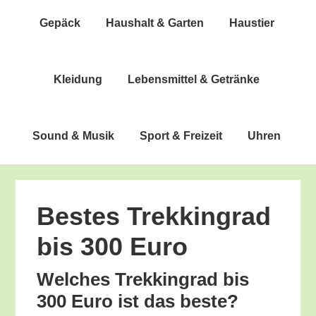
Gepäck
Haus­halt & Garten
Haus­tier
Klei­dung
Lebens­mit­tel & Getränke
Sound & Musik
Sport & Freizeit
Uhren
Bes­tes Trek­king­rad
bis 300 Euro
Wel­ches Trek­king­rad bis
300 Euro ist das beste?