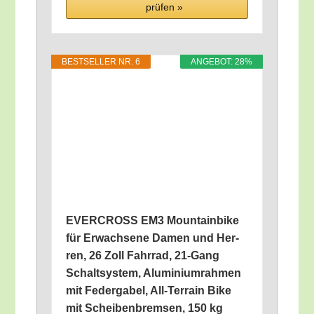
prü­fen »
BEST­SEL­LER NR. 6
ANGE­BOT: 28%
EVERCROSS EM3 Moun­tain­bike
für Erwach­se­ne Damen und Her­
ren, 26 Zoll Fahr­rad, 21-Gang
Schalt­sys­tem, Alu­mi­ni­um­rah­men
mit Feder­ga­bel, All-Ter­rain Bike
mit Schei­ben­brem­sen, 150 kg