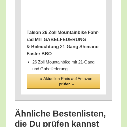
Tal­son 26 Zoll Moun­tain­bike Fahr­
rad MIT GABELFEDERUNG
& Beleuch­tung 21-Gang Shi­ma­no
Fas­ter BBO
26 Zoll Moun­tain­bike mit 21-Gang
und Gabelfederung
» Aktu­el­len Preis auf Ama­zon
prü­fen »
Ähn­li­che Bes­ten­lis­ten,
die Du prü­fen kannst