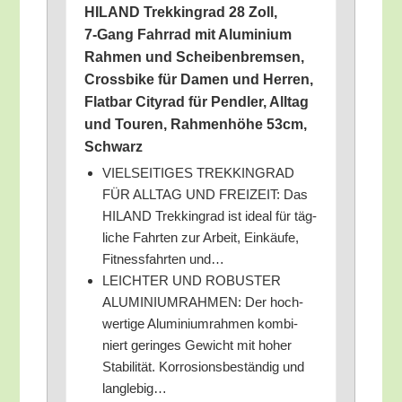
HILAND Trek­king­rad 28 Zoll,
7‑Gang Fahr­rad mit Alu­mi­ni­um
Rah­men und Schei­ben­brem­sen,
Cross­bike für Damen und Her­ren,
Flat­bar City­rad für Pend­ler, All­tag
und Tou­ren, Rah­men­hö­he 53cm,
Schwarz
VIELSEITIGES TREKKINGRAD
FÜR ALLTAG UND FREIZEIT: Das
HILAND Trek­king­rad ist ide­al für täg­
li­che Fahr­ten zur Arbeit, Ein­käu­fe,
Fit­ness­fahr­ten und…
LEICHTER UND ROBUSTER
ALUMINIUMRAHMEN: Der hoch­
wer­ti­ge Alu­mi­ni­um­rah­men kom­bi­
niert gerin­ges Gewicht mit hoher
Sta­bi­li­tät. Kor­ro­si­ons­be­stän­dig und
langlebig…