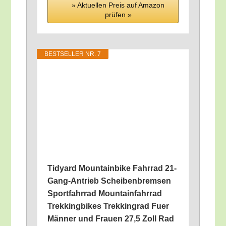
» Aktu­el­len Preis auf Ama­zon
prü­fen »
BEST­SEL­LER NR. 7
Tidyard Moun­tain­bike Fahr­rad 21-
Gang-Antrieb Schei­ben­brem­sen
Sport­fahr­rad Moun­tain­fahr­rad
Trek­king­bikes Trek­king­rad Fuer
Män­ner und Frau­en 27,5 Zoll Rad