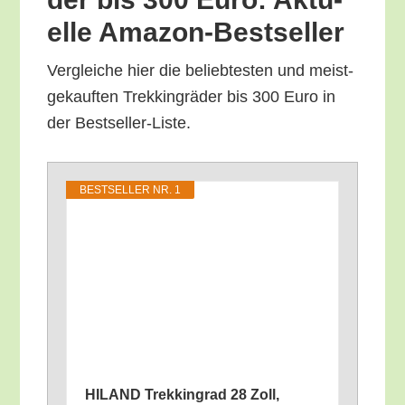
el­le Amazon-Bestseller
Ver­glei­che hier die belieb­tes­ten und meist­
ge­kauf­ten Trek­king­rä­der bis 300 Euro in
der Bestseller-Liste.
BEST­SEL­LER NR. 1
HILAND Trek­king­rad 28 Zoll,