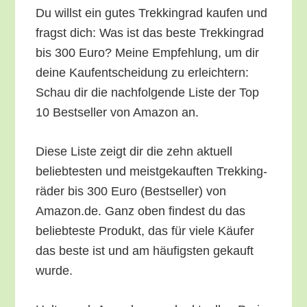
Du willst ein gutes Trek­king­rad kau­fen und
fragst dich: Was ist das bes­te Trek­king­rad
bis 300 Euro? Mei­ne Emp­feh­lung, um dir
dei­ne Kauf­ent­schei­dung zu erleich­tern:
Schau dir die nach­fol­gen­de Lis­te der Top
10 Best­sel­ler von Ama­zon an.
Die­se Lis­te zeigt dir die zehn aktu­ell
belieb­tes­ten und meist­ge­kauf­ten Trek­king­
rä­der bis 300 Euro (Best­sel­ler) von
Amazon.de. Ganz oben fin­dest du das
belieb­tes­te Pro­dukt, das für vie­le Käu­fer
das bes­te ist und am häu­figs­ten gekauft
wurde.