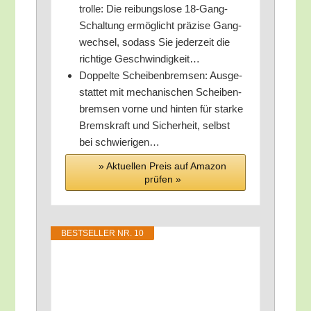
trol­le: Die rei­bungs­lo­se 18-Gang-
Schal­tung ermög­licht prä­zi­se Gang­
wech­sel, sodass Sie jeder­zeit die
rich­ti­ge Geschwindigkeit…
Dop­pel­te Schei­ben­brem­sen: Aus­ge­
stat­tet mit mecha­ni­schen Schei­ben­
brem­sen vor­ne und hin­ten für star­ke
Brems­kraft und Sicher­heit, selbst
bei schwierigen…
» Aktu­el­len Preis auf Ama­zon
prü­fen »
BEST­SEL­LER NR. 10