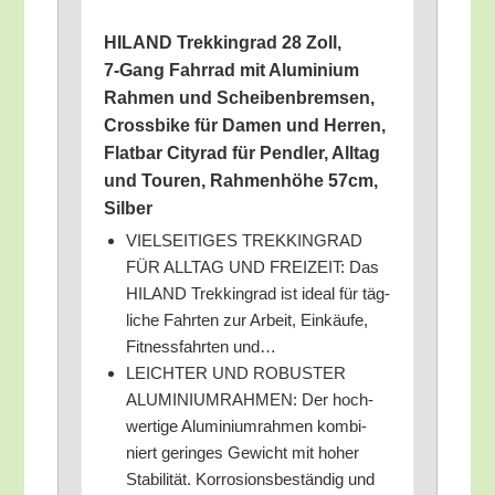
HILAND Trek­king­rad 28 Zoll,
7‑Gang Fahr­rad mit Alu­mi­ni­um
Rah­men und Schei­ben­brem­sen,
Cross­bike für Damen und Her­ren,
Flat­bar City­rad für Pend­ler, All­tag
und Tou­ren, Rah­men­hö­he 57cm,
Silber
VIELSEITIGES TREKKINGRAD
FÜR ALLTAG UND FREIZEIT: Das
HILAND Trek­king­rad ist ide­al für täg­
li­che Fahr­ten zur Arbeit, Ein­käu­fe,
Fit­ness­fahr­ten und…
LEICHTER UND ROBUSTER
ALUMINIUMRAHMEN: Der hoch­
wer­ti­ge Alu­mi­ni­um­rah­men kom­bi­
niert gerin­ges Gewicht mit hoher
Sta­bi­li­tät. Kor­ro­si­ons­be­stän­dig und