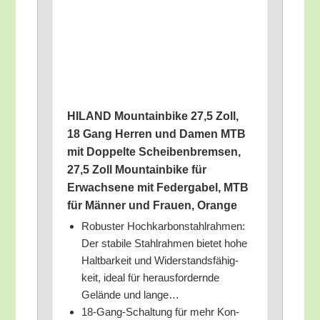
HILAND Moun­tain­bike 27,5 Zoll,
18 Gang Her­ren und Damen MTB
mit Dop­pel­te Schei­ben­brem­sen,
27,5 Zoll Moun­tain­bike für
Erwach­se­ne mit Feder­ga­bel, MTB
für Män­ner und Frau­en, Orange
Robus­ter Hoch­kar­bon­stahl­rah­men:
Der sta­bi­le Stahl­rah­men bie­tet hohe
Halt­bar­keit und Wider­stands­fä­hig­
keit, ide­al für her­aus­for­dern­de
Gelän­de und lange…
18-Gang-Schal­tung für mehr Kon­