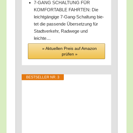
7‑GANG SCHALTUNG FÜR
KOMFORTABLE FAHRTEN: Die
leicht­gän­gi­ge 7‑Gang-Schal­tung bie­
tet die pas­sen­de Über­set­zung für
Stadt­ver­kehr, Rad­we­ge und
leichte…
» Aktu­el­len Preis auf Ama­zon
prü­fen »
BEST­SEL­LER NR. 3