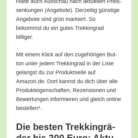
Hal­te auch Aus­schau nach aktu­el­len Preis­
sen­kun­gen (Ange­bo­te). Der­zei­tig güns­ti­ge
Ange­bo­te sind grün mar­kiert. So
bekommst du ein gutes Trek­king­rad
billiger.
Mit einem Klick auf den zuge­hö­ri­gen But­
ton unter jedem Trek­king­rad in der Lis­te
gelangst du zur Pro­dukt­sei­te auf
Amazon.de. Dort kannst du dich über alle
Pro­duk­tei­gen­schaf­ten, Rezen­sio­nen und
Bewer­tun­gen infor­mie­ren und gleich online
bestellen*.
Die bes­ten Trek­king­rä­
der bis 300 Euro: Aktu­