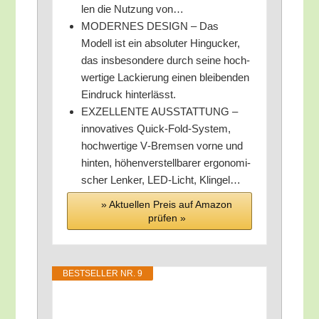
len die Nut­zung von…
MODERNES DESIGN – Das
Modell ist ein abso­lu­ter Hin­gu­cker,
das ins­be­son­de­re durch sei­ne hoch­
wer­ti­ge Lackie­rung einen blei­ben­den
Ein­druck hinterlässt.
EXZELLENTE AUSSTATTUNG –
inno­va­ti­ves Quick-Fold-Sys­tem,
hoch­wer­ti­ge V‑Bremsen vor­ne und
hin­ten, höhen­ver­stell­ba­rer ergo­no­mi­
scher Len­ker, LED-Licht, Klingel…
» Aktu­el­len Preis auf Ama­zon
prü­fen »
BEST­SEL­LER NR. 9