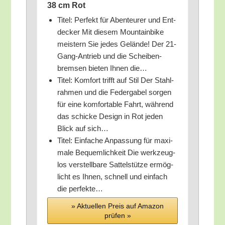
38 cm Rot
Titel: Per­fekt für Aben­teu­rer und Ent­
de­cker Mit die­sem Moun­tain­bike
meis­tern Sie jedes Gelän­de! Der 21-
Gang-Antrieb und die Schei­ben­
brem­sen bie­ten Ihnen die…
Titel: Kom­fort trifft auf Stil Der Stahl­
rah­men und die Feder­ga­bel sor­gen
für eine kom­for­ta­ble Fahrt, wäh­rend
das schi­cke Design in Rot jeden
Blick auf sich…
Titel: Ein­fa­che Anpas­sung für maxi­
ma­le Bequem­lich­keit Die werk­zeug­
los ver­stell­ba­re Sat­tel­stüt­ze ermög­
licht es Ihnen, schnell und ein­fach
die perfekte…
» Aktu­el­len Preis auf Ama­zon
prü­fen »