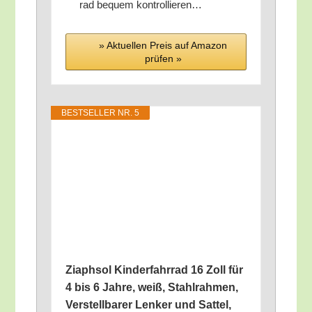
rad bequem kontrollieren…
» Aktu­el­len Preis auf Ama­zon
prü­fen »
BEST­SEL­LER NR. 5
Ziaph­sol Kin­der­fahr­rad 16 Zoll für
4 bis 6 Jah­re, weiß, Stahl­rah­men,
Ver­stell­ba­rer Len­ker und Sat­tel,