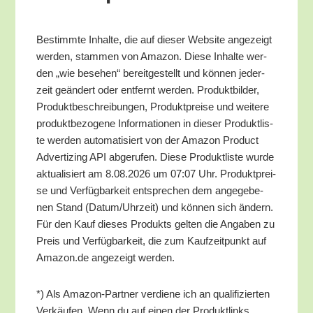
Bestimm­te Inhal­te, die auf die­ser Web­site ange­zeigt
wer­den, stam­men von Ama­zon. Die­se Inhal­te wer­
den „wie bese­hen“ bereit­ge­stellt und kön­nen jeder­
zeit geän­dert oder ent­fernt wer­den. Pro­dukt­bil­der,
Pro­dukt­be­schrei­bun­gen, Pro­dukt­prei­se und wei­te­re
pro­dukt­be­zo­ge­ne Infor­ma­tio­nen in die­ser Pro­dukt­lis­
te wer­den auto­ma­ti­siert von der Ama­zon Pro­duct
Adver­tiz­ing API abge­ru­fen. Die­se Pro­dukt­lis­te wur­de
aktua­li­siert am 8.08.2026 um 07:07 Uhr. Pro­dukt­prei­
se und Ver­füg­bar­keit ent­spre­chen dem ange­ge­be­
nen Stand (Datum/​Uhrzeit) und kön­nen sich ändern.
Für den Kauf die­ses Pro­dukts gel­ten die Anga­ben zu
Preis und Ver­füg­bar­keit, die zum Kauf­zeit­punkt auf
Amazon.de ange­zeigt werden.
*) Als Ama­zon-Part­ner ver­die­ne ich an qua­li­fi­zier­ten
Ver­käu­fen. Wenn du auf einen der Pro­dukt­links