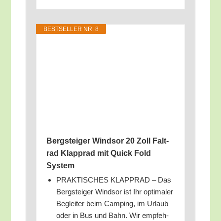
BEST­SEL­LER NR. 8
Berg­stei­ger Wind­sor 20 Zoll Falt­
rad Klapp­rad mit Quick Fold
System
PRAKTISCHES KLAPPRAD – Das
Berg­stei­ger Wind­sor ist Ihr opti­ma­ler
Beglei­ter beim Cam­ping, im Urlaub
oder in Bus und Bahn. Wir emp­feh­