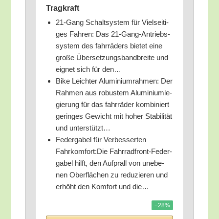
Tragkraft
21-Gang Schalt­sys­tem für Viel­sei­ti­
ges Fah­ren: Das 21-Gang-Antriebs­
sys­tem des fahr­rä­ders bie­tet eine
gro­ße Über­set­zungs­band­brei­te und
eig­net sich für den…
Bike Leich­ter Alu­mi­ni­um­rah­men: Der
Rah­men aus robus­tem Alu­mi­ni­um­le­
gie­rung für das fahr­rä­der kom­bi­niert
gerin­ges Gewicht mit hoher Sta­bi­li­tät
und unterstützt…
Feder­ga­bel für Ver­bes­ser­ten
Fahrkomfort:Die Fahr­rad­front-Feder­
ga­bel hilft, den Auf­prall von unebe­
nen Ober­flä­chen zu redu­zie­ren und
erhöht den Kom­fort und die…
−28%