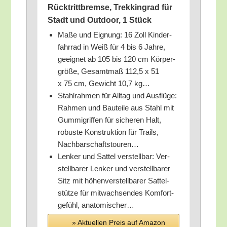
Rück­tritt­brem­se, Trek­king­rad für
Stadt und Out­door, 1 Stück
Maße und Eig­nung: 16 Zoll Kin­der­
fahr­rad in Weiß für 4 bis 6 Jah­re,
geeig­net ab 105 bis 120 cm Kör­per­
grö­ße, Gesamt­maß 112,5 x 51
x 75 cm, Gewicht 10,7 kg…
Stahl­rah­men für All­tag und Aus­flü­ge:
Rah­men und Bau­tei­le aus Stahl mit
Gum­mi­grif­fen für siche­ren Halt,
robus­te Kon­struk­ti­on für Trails,
Nachbarschaftstouren…
Len­ker und Sat­tel ver­stell­bar: Ver­
stell­ba­rer Len­ker und ver­stell­ba­rer
Sitz mit höhen­ver­stell­ba­rer Sat­tel­
stüt­ze für mit­wach­sen­des Kom­fort­
ge­fühl, anatomischer…
» Aktu­el­len Preis auf Ama­zon