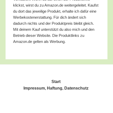
klickst, wirst du zu Amazon.de wei­ter­ge­lei­tet. Kaufst
du dort das jewei­li­ge Pro­dukt, erhal­te ich dafür eine
Wer­be­kos­ten­er­stat­tung. Für dich ändert sich
dadurch nichts und der Pro­dukt­preis bleibt gleich.
Mit dei­nem Kauf unter­stützt du also mich und den
Betrieb die­ser Web­site. Die Pro­dukt­links zu
Amazon.de gel­ten als Werbung.
Start
Impres­sum, Haf­tung, Datenschutz