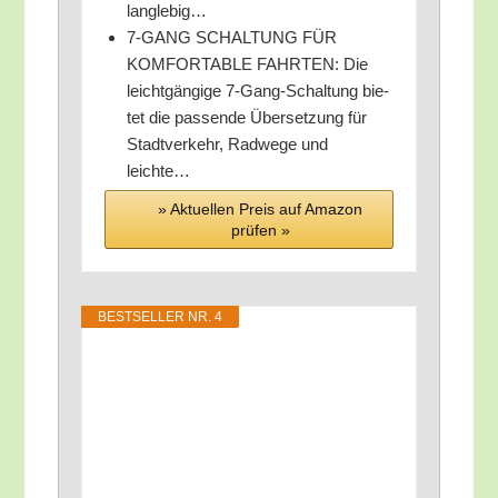
langlebig…
7‑GANG SCHALTUNG FÜR
KOMFORTABLE FAHRTEN: Die
leicht­gän­gi­ge 7‑Gang-Schal­tung bie­
tet die pas­sen­de Über­set­zung für
Stadt­ver­kehr, Rad­we­ge und
leichte…
» Aktu­el­len Preis auf Ama­zon
prü­fen »
BEST­SEL­LER NR. 4