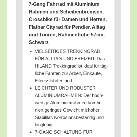
7‑Gang Fahr­rad mit Alu­mi­ni­um
Rah­men und Schei­ben­brem­sen,
Cross­bike für Damen und Her­ren,
Flat­bar City­rad für Pend­ler, All­tag
und Tou­ren, Rah­men­hö­he 57cm,
Schwarz
VIELSEITIGES TREKKINGRAD
FÜR ALLTAG UND FREIZEIT: Das
HILAND Trek­king­rad ist ide­al für täg­
li­che Fahr­ten zur Arbeit, Ein­käu­fe,
Fit­ness­fahr­ten und…
LEICHTER UND ROBUSTER
ALUMINIUMRAHMEN: Der hoch­
wer­ti­ge Alu­mi­ni­um­rah­men kom­bi­
niert gerin­ges Gewicht mit hoher
Sta­bi­li­tät. Kor­ro­si­ons­be­stän­dig und
langlebig…
7‑GANG SCHALTUNG FÜR