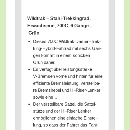
Wild­trak – Stahl-Trek­king­rad,
Erwach­se­ne, 700C, 6 Gän­ge –
Grün
Die­ses 700C Wild­trak Damen-Trek­
king-Hybrid-Fahr­rad mit sechs Gän­
gen kommt in einem schi­cken
Grün daher.
Es ver­fügt über leis­tungs­star­ke
V‑Bremsen vor­ne und hin­ten für eine
effi­zi­en­te Brems­leis­tung, ver­stell­ba­
re Brems­he­bel und Hi-Riser-Len­ker
sowie eine…
Der ver­stell­ba­re Sat­tel, die Sat­tel­
stüt­ze und der Hi-Riser Len­ker
ermög­li­chen eine ein­fa­che Ein­stel­
lung, so dass der Fah­rer das Fahr­